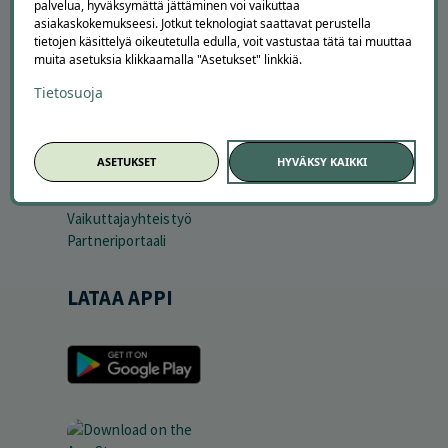
TUTUSTU MEIHIN
palvelua, hyväksymättä jättäminen voi vaikuttaa
asiakaskokemukseesi. Jotkut teknologiat saattavat perustella
Tietoa meistä
tietojen käsittelyä oikeutetulla edulla, voit vastustaa tätä tai muuttaa
Ajankohtaista
muita asetuksia klikkaamalla "Asetukset" linkkiä.
Tilaa uutiskirje
Tietosuoja
Avoimet työpaikat
Offerilla mediassa
YRITYKSILLE
ASETUKSET
HYVÄKSY KAIKKI
Markkinoi Offerillassa
Vaikuttajayhteistyö
Partneriportaali
LATAA APPI