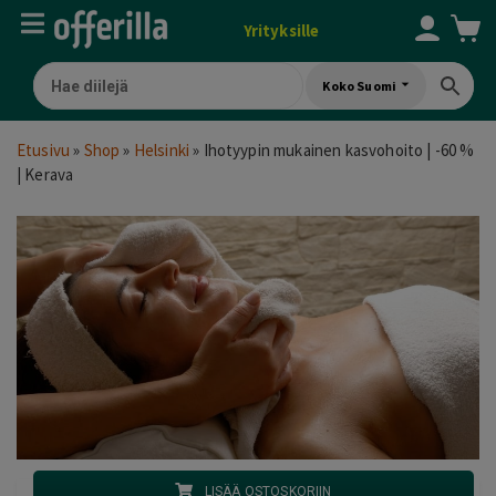
Yrityksille
Koko Suomi
Etusivu
»
Shop
»
Helsinki
»
Ihotyypin mukainen kasvohoito | -60 %
| Kerava
LISÄÄ OSTOSKORIIN