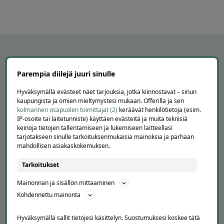
Parempia diilejä juuri sinulle
Hyväksymällä evästeet näet tarjouksia, jotka kiinnostavat – sinun
kaupungista ja omien mieltymystesi mukaan. Offerilla ja sen
kolmannen osapuolen toimittajat (2)
keräävät henkilötietoja (esim.
IP-osoite tai laitetunniste) käyttäen evästeitä ja muita teknisiä
keinoja tietojen tallentamiseen ja lukemiseen laitteellasi
tarjotakseen sinulle tarkoituksenmukaisia mainoksia ja parhaan
APUA JA NEUVOJA
mahdollisen asiakaskokemuksen.
Peruuta tilaus
Tarkoitukset
Asiakaspalvelu
Kuinka Offerilla toimii
Mainonnan ja sisällön mittaaminen
Usein kysytyt kysymykset
Kohdennettu mainonta
Suosittele Offerillaa
Hyväksymällä sallit tietojesi käsittelyn. Suostumuksesi koskee tätä