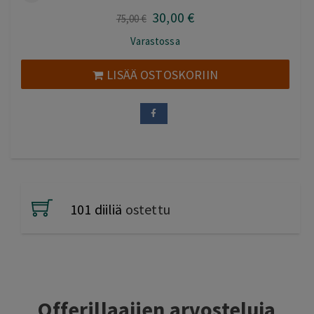
30
,00
€
Alkuperäinen
Nykyinen
75
,00
€
hinta
hinta
Varastossa
oli:
on:
75,00 €.
30,00 €.
LISÄÄ OSTOSKORIIN
101 diiliä
ostettu
Offerillaajien arvosteluja