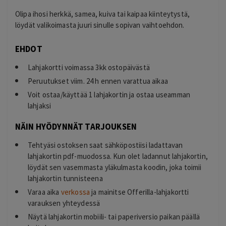
Olipa ihosi herkkä, samea, kuiva tai kaipaa kiinteytystä,
löydät valikoimasta juuri sinulle sopivan vaihtoehdon.
EHDOT
Lahjakortti voimassa 3kk ostopäivästä
Peruutukset viim. 24 h ennen varattua aikaa
Voit ostaa/käyttää 1 lahjakortin ja ostaa useamman
lahjaksi
NÄIN HYÖDYNNÄT TARJOUKSEN
Tehtyäsi ostoksen saat sähköpostiisi ladattavan
lahjakortin pdf-muodossa. Kun olet ladannut lahjakortin,
löydät sen vasemmasta yläkulmasta koodin, joka toimii
lahjakortin tunnisteena
Varaa aika
verkossa
ja mainitse Offerilla-lahjakortti
varauksen yhteydessä
Näytä lahjakortin mobiili- tai paperiversio paikan päällä