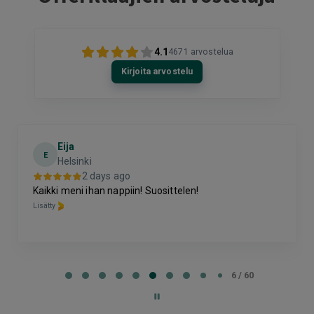
4.1
4671
arvostelua
Kirjoita arvostelu
Eija
E
Helsinki
2 days ago
Kaikki meni ihan nappiin! Suosittelen!
Lisätty
Page
6
6 / 60
of
60