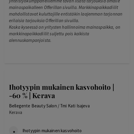
yhteistyökumppaneillemme tavan lisätä tarjouksia omalle
mainospaikalleen Offerillan sivuilla. Markkinapaikkadiilit
mahdollistavat kuluttajille entistäkin laajemman tarjonnan
erilaisia tarjouksia Offerillan sivuilla.
Koska kyseessä on yritysten hallinnoima mainospaikka, on
markkinapaikkadiilit suljettu pois kaikista
alennuskampanjoista.
Ihotyypin mukainen kasvohoito |
-60 % | Kerava
Bellegente Beauty Salon / Tmi Kati Isajeva
Kerava
Ihotyypin mukainen kasvohoito