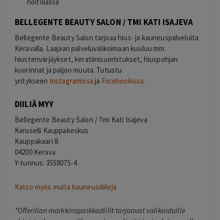
hoitolassa
BELLEGENTE BEAUTY SALON / TMI KATI ISAJEVA
Bellegente Beauty Salon tarjoaa hius- ja kauneuspalveluita
Keravalla. Laajaan palveluvalikoimaan kuuluu mm.
hiustenvärjäykset, keratiinisuoristukset, hiuspohjan
kuorinnat ja paljon muuta. Tutustu
yritykseen
Instagramissa
ja
Facebookissa
.
DIILIÄ MYY
Bellegente Beauty Salon / Tmi Kati Isajeva
Karuselli Kauppakeskus
Kauppakaari 8
04200 Kerava
Y-tunnus: 3558075-4
Katso myös muita kauneusdiilejä
*Offerillan markkinapaikkadiilit tarjoavat valikoiduille