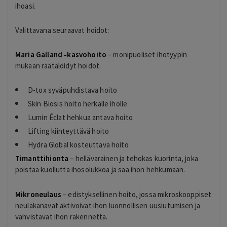
ihoasi.
Valittavana seuraavat hoidot:
Maria Galland -kasvohoito
– monipuoliset ihotyypin
mukaan räätälöidyt hoidot.
D-tox syväpuhdistava hoito
Skin Biosis hoito herkälle iholle
Lumin Éclat hehkua antava hoito
Lifting kiinteyttävä hoito
Hydra Global kosteuttava hoito
Timanttihionta
– hellävarainen ja tehokas kuorinta, joka
poistaa kuollutta ihosolukkoa ja saa ihon hehkumaan.
Mikroneulaus
– edistyksellinen hoito, jossa mikroskooppiset
neulakanavat aktivoivat ihon luonnollisen uusiutumisen ja
vahvistavat ihon rakennetta.