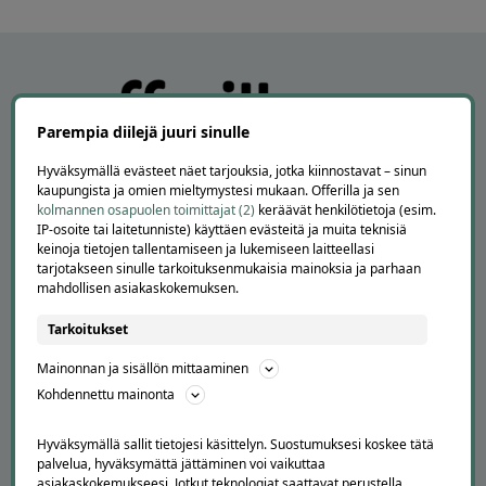
Parempia diilejä juuri sinulle
Hyväksymällä evästeet näet tarjouksia, jotka kiinnostavat – sinun
kaupungista ja omien mieltymystesi mukaan. Offerilla ja sen
kolmannen osapuolen toimittajat (2)
keräävät henkilötietoja (esim.
IP-osoite tai laitetunniste) käyttäen evästeitä ja muita teknisiä
keinoja tietojen tallentamiseen ja lukemiseen laitteellasi
APUA JA NEUVOJA
tarjotakseen sinulle tarkoituksenmukaisia mainoksia ja parhaan
mahdollisen asiakaskokemuksen.
Peruuta tilaus
Asiakaspalvelu
Tarkoitukset
Kuinka Offerilla toimii
Mainonnan ja sisällön mittaaminen
Usein kysytyt kysymykset
Kohdennettu mainonta
Suosittele Offerillaa
TUTUSTU MEIHIN
Hyväksymällä sallit tietojesi käsittelyn. Suostumuksesi koskee tätä
palvelua, hyväksymättä jättäminen voi vaikuttaa
Tietoa meistä
asiakaskokemukseesi. Jotkut teknologiat saattavat perustella