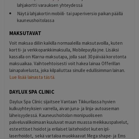
lahjakortti varauksen yhteydessä
Näytä lahjakortin mobiili- tai paperiversio paikan päällä
kauneushoitolassa
MAKSUTAVAT
Voit maksaa diilin kaikilla normaaleilla maksutavoilla, kuten
kortti- ja verkkopankkimaksulla, Mobilepaylla jne. Lisäksi
kassalla on Klarna-maksutapa, jolla saat 30 päivää korotonta
maksuaikaa. Vaihtoehtoisesti voit hakea lainaa Offerillan
lainapalvelusta, joka kilpailuttaa sinulle edullisimman lainan.
Lue lisää lainasta tästä.
DAYLUX SPA CLINIC
Daylux Spa Clinic sijaitsee Vantaan Tikkurilassa hyvien
kulkuyhteyksien varrella, aivan juna- ja linja-autoaseman
läheisyydessä. Kauneushoitolan monipuoliseen
palveluvalikoimaan kuuluvat muun muassa meikkauspalvelut,
esteettiset hoidot ja erilaiset laitehoidot kuten
ipl-
laserhoidot, sekä vartaloa muokkaavat Mega shape- ja Ems