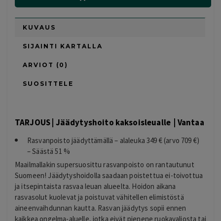
KUVAUS
SIJAINTI KARTALLA
ARVIOT (0)
SUOSITTELE
TARJOUS | Jäädytyshoito kaksoisleualle | Vantaa
Rasvanpoisto jäädyttämällä – alaleuka 349 € (arvo 709 €)
– Säästä 51 %
Maailmallakin supersuosittu rasvanpoisto on rantautunut
Suomeen! Jäädytyshoidolla saadaan poistettua ei-toivottua
ja itsepintaista rasvaa leuan alueelta. Hoidon aikana
rasvasolut kuolevat ja poistuvat vähitellen elimistöstä
aineenvaihdunnan kautta. Rasvan jäädytys sopii ennen
kaikkea ongelma-aluelle, jotka eivät pienene ruokavaliosta tai