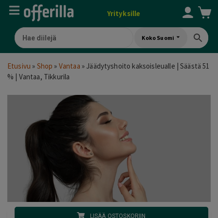
Yrityksille
Koko Suomi
Etusivu
»
Shop
»
Vantaa
»
Jäädytyshoito kaksoisleualle | Säästä 51
% | Vantaa, Tikkurila
LISÄÄ OSTOSKORIIN