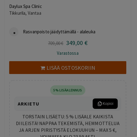
Daylux Spa Clinic
Tikkurila, Vantaa
Rasvanpoisto jäädyttämällä - alaleuka
349
,00
€
Alkuperäinen
Nykyinen
709
,00
€
hinta
hinta
Varastossa
oli:
on:
709,00 €.
349,00 €.
LISÄÄ OSTOSKORIIN
5% LISÄALENNUS
ARKIETU
Kopioi
TORSTAIN LISÄETU: 5 % LISÄALE KAIKISTA
DIILEISTÄ! NAPPAA TEKEMISTÄ, HEMMOTTELUA
JA ARJEN PIRISTYSTÄ ELOKUUHUN – MAX 5 €,
VOIMASSA KLO 23.59 ASTI