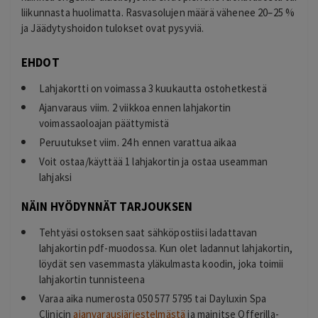
liikunnasta huolimatta. Rasvasolujen määrä vähenee 20–25 %
ja Jäädytyshoidon tulokset ovat pysyviä.
EHDOT
Lahjakortti on voimassa 3 kuukautta ostohetkestä
Ajanvaraus viim. 2 viikkoa ennen lahjakortin
voimassaoloajan päättymistä
Peruutukset viim. 24 h ennen varattua aikaa
Voit ostaa/käyttää 1 lahjakortin ja ostaa useamman
lahjaksi
NÄIN HYÖDYNNÄT TARJOUKSEN
Tehtyäsi ostoksen saat sähköpostiisi ladattavan
lahjakortin pdf-muodossa. Kun olet ladannut lahjakortin,
löydät sen vasemmasta yläkulmasta koodin, joka toimii
lahjakortin tunnisteena
Varaa aika numerosta 050 577 5795 tai Dayluxin Spa
Clinicin
ajanvarausjärjestelmästä
ja mainitse Offerilla-