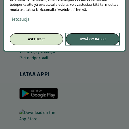
Ajankohtaista
tietojen käsittelyä oikeutetulla edulla, voit vastustaa tätä tai muuttaa
muita asetuksia klikkaamalla "Asetukset" linkkiä.
Tilaa uutiskirje
Avoimet työpaikat
Tietosuoja
Offerilla mediassa
YRITYKSILLE
ASETUKSET
HYVÄKSY KAIKKI
Markkinoi Offerillassa
Vaikuttajayhteistyö
Partneriportaali
LATAA APPI