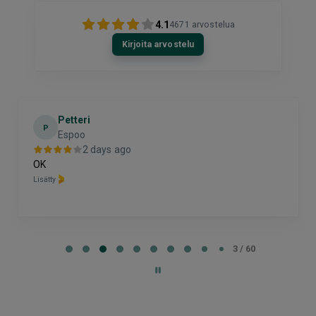
4.1
4671
arvostelua
Kirjoita arvostelu
Petteri
P
Espoo
2 days ago
OK
Lisätty
Page
3
3 / 60
of
60