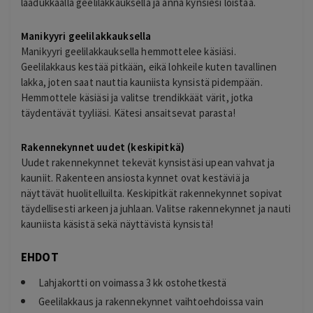
laadukkaalla geelilakkauksella ja anna kynsiesi loistaa.
Manikyyri geelilakkauksella
Manikyyri geelilakkauksella hemmottelee käsiäsi.
Geelilakkaus kestää pitkään, eikä lohkeile kuten tavallinen
lakka, joten saat nauttia kauniista kynsistä pidempään.
Hemmottele käsiäsi ja valitse trendikkäät värit, jotka
täydentävät tyyliäsi. Kätesi ansaitsevat parasta!
Rakennekynnet uudet (keskipitkä)
Uudet rakennekynnet tekevät kynsistäsi upean vahvat ja
kauniit. Rakenteen ansiosta kynnet ovat kestäviä ja
näyttävät huolitelluilta. Keskipitkät rakennekynnet sopivat
täydellisesti arkeen ja juhlaan. Valitse rakennekynnet ja nauti
kauniista käsistä sekä näyttävistä kynsistä!
EHDOT
Lahjakortti on voimassa 3 kk ostohetkestä
Geelilakkaus ja rakennekynnet vaihtoehdoissa vain