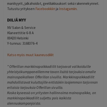
manikyyrit, jalkahoidot, geelilakkaukset sekä rakennekynnet.
Tutustu yrityksen
Facebookkiin
ja
Instagamiin
.
DIILIÄ MYY
NV Salon & Service
Klaneettitie 6-8 A
00420 Helsinki
Y-tunnus: 3168376-4
Katso myös muut kauneusdiilit
*
Offerillan markkinapaikkadiilit tarjoavat valikoiduille
yhteistyökumppaneillemme tavan lisätä tarjouksia omalle
mainospaikalleen Offerillan sivuilla. Markkinapaikkadiilit
mahdollistavat kuluttajille entistäkin laajemman tarjonnan
erilaisia tarjouksia Offerillan sivuilla.
Koska kyseessä on yritysten hallinnoima mainospaikka, on
markkinapaikkadiilit suljettu pois kaikista
alennuskampanjoista.