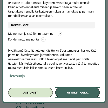
IP-osoite tai laitetunniste) käyttäen evästeitä ja muita teknisiä
keinoja tietojen tallentamiseen ja lukemiseen laitteellasi
tarjotakseen sinulle tarkoituksenmukaisia mainoksia ja parhaan
mahdollisen asiakaskokemuksen.
Tarkoitukset
Mainonnan ja sisällön mittaaminen
APUA JA NEUVOJA
Kohdennettu mainonta
Peruuta tilaus
Hyväksymällä sallit tietojesi käsittelyn. Suostumuksesi koskee tätä
Asiakaspalvelu
palvelua, hyväksymättä jättäminen voi vaikuttaa
Kuinka Offerilla toimii
asiakaskokemukseesi. Jotkut teknologiat saattavat perustella
Usein kysytyt kysymykset
tietojen käsittelyä oikeutetulla edulla, voit vastustaa tätä tai muuttaa
muita asetuksia klikkaamalla "Asetukset" linkkiä.
Suosittele Offerillaa
Tietosuoja
TUTUSTU MEIHIN
Tietoa meistä
Ajankohtaista
ASETUKSET
HYVÄKSY KAIKKI
Tilaa uutiskirje
Avoimet työpaikat
Offerilla mediassa