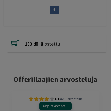
163 diiliä
ostettu
Offerillaajien arvosteluja
4.1
4663
arvostelua
Kirjoita arvostelu