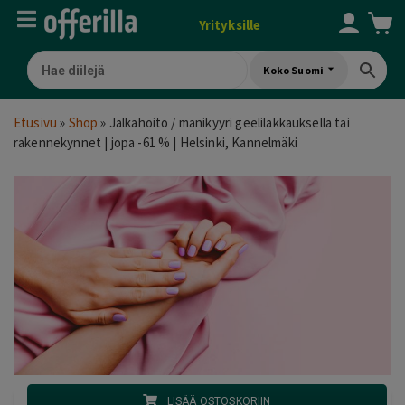
Yrityksille
Koko Suomi
Etusivu
»
Shop
»
Jalkahoito / manikyyri geelilakkauksella tai
rakennekynnet | jopa -61 % | Helsinki, Kannelmäki
LISÄÄ OSTOSKORIIN