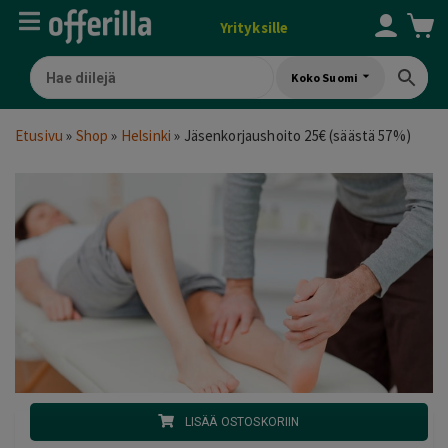
Yrityksille
Koko Suomi
Etusivu
»
Shop
»
Helsinki
»
Jäsenkorjaushoito 25€ (säästä 57%)
LISÄÄ OSTOSKORIIN