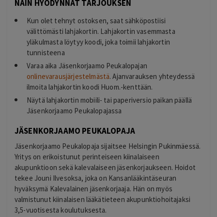
NÄIN HYÖDYNNÄT TARJOUKSEN
Kun olet tehnyt ostoksen, saat sähköpostiisi
välittömästi lahjakortin. Lahjakortin vasemmasta
yläkulmasta löytyy koodi, joka toimii lahjakortin
tunnisteena
Varaa aika Jäsenkorjaamo Peukalopajan
onlinevarausjärjestelmästä
. Ajanvarauksen yhteydessä
ilmoita lahjakortin koodi Huom.-kenttään.
Näytä lahjakortin mobiili- tai paperiversio paikan päällä
Jäsenkorjaamo Peukalopajassa
JÄSENKORJAAMO PEUKALOPAJA
Jäsenkorjaamo Peukalopaja sijaitsee Helsingin Pukinmäessä.
Yritys on erikoistunut perinteiseen kiinalaiseen
akupunktioon sekä kalevalaiseen jäsenkorjaukseen. Hoidot
tekee Jouni Ilvesoksa, joka on Kansanlääkintäseuran
hyväksymä Kalevalainen jäsenkorjaaja. Hän on myös
valmistunut kiinalaisen lääkätieteen akupunktiohoitajaksi
3,5-vuotisesta koulutuksesta.