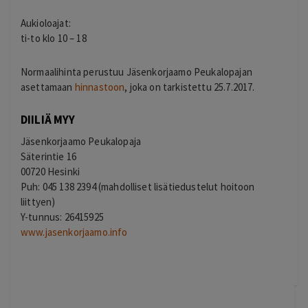
Aukioloajat:
ti-to klo 10 – 18
Normaalihinta perustuu Jäsenkorjaamo Peukalopajan
asettamaan
hinnastoon
, joka on tarkistettu 25.7.2017.
DIILIÄ MYY
Jäsenkorjaamo Peukalopaja
Säterintie 16
00720 Hesinki
Puh: 045 138 2394 (mahdolliset lisätiedustelut hoitoon
liittyen)
Y-tunnus: 26415925
www.jasenkorjaamo.info