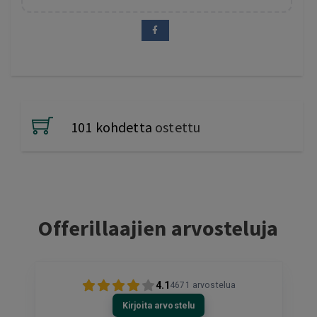
101 kohdetta
ostettu
Offerillaajien arvosteluja
4.1
4671
arvostelua
Kirjoita arvostelu