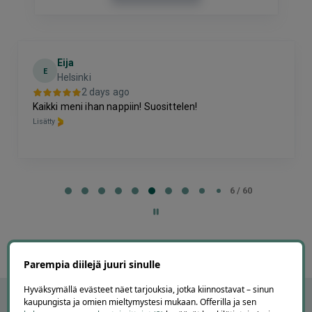
Eija
E
Helsinki
2 days ago
Kaikki meni ihan nappiin! Suosittelen!
Lisätty
Page
6
6 / 60
of
60
Parempia diilejä juuri sinulle
Hyväksymällä evästeet näet tarjouksia, jotka kiinnostavat – sinun
kaupungista ja omien mieltymystesi mukaan. Offerilla ja sen