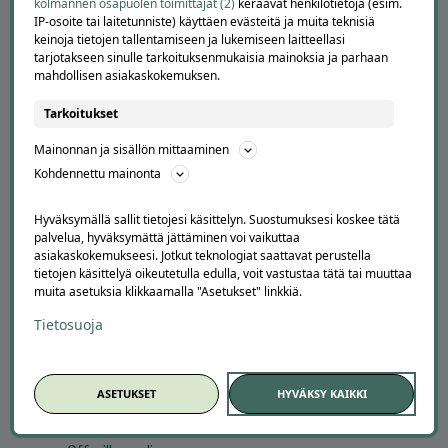
kolmannen osapuolen toimittajat (2)
keräävät henkilötietoja (esim.
IP-osoite tai laitetunniste) käyttäen evästeitä ja muita teknisiä
keinoja tietojen tallentamiseen ja lukemiseen laitteellasi
tarjotakseen sinulle tarkoituksenmukaisia mainoksia ja parhaan
mahdollisen asiakaskokemuksen.
Tarkoitukset
Mainonnan ja sisällön mittaaminen
APUA JA NEUVOJA
Kohdennettu mainonta
Peruuta tilaus
Hyväksymällä sallit tietojesi käsittelyn. Suostumuksesi koskee tätä
Asiakaspalvelu
palvelua, hyväksymättä jättäminen voi vaikuttaa
Kuinka Offerilla toimii
asiakaskokemukseesi. Jotkut teknologiat saattavat perustella
Usein kysytyt kysymykset
tietojen käsittelyä oikeutetulla edulla, voit vastustaa tätä tai muuttaa
Suosittele Offerillaa
muita asetuksia klikkaamalla "Asetukset" linkkiä.
Tietosuoja
TUTUSTU MEIHIN
Tietoa meistä
Ajankohtaista
ASETUKSET
HYVÄKSY KAIKKI
Tilaa uutiskirje
Avoimet työpaikat