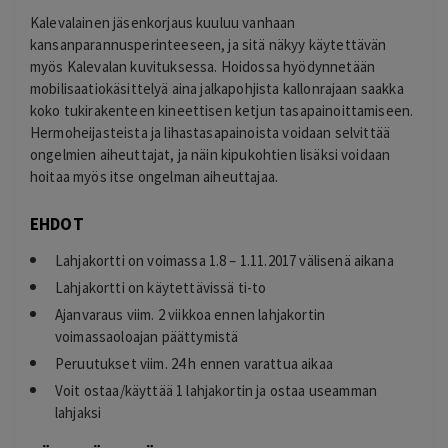
Kalevalainen jäsenkorjaus kuuluu vanhaan
kansanparannusperinteeseen, ja sitä näkyy käytettävän
myös Kalevalan kuvituksessa. Hoidossa hyödynnetään
mobilisaatiokäsittelyä aina jalkapohjista kallonrajaan saakka
koko tukirakenteen kineettisen ketjun tasapainoittamiseen.
Hermoheijasteista ja lihastasapainoista voidaan selvittää
ongelmien aiheuttajat, ja näin kipukohtien lisäksi voidaan
hoitaa myös itse ongelman aiheuttajaa.
EHDOT
Lahjakortti on voimassa 1.8 – 1.11.2017 välisenä aikana
Lahjakortti on käytettävissä ti-to
Ajanvaraus viim. 2 viikkoa ennen lahjakortin
voimassaoloajan päättymistä
Peruutukset viim. 24 h ennen varattua aikaa
Voit ostaa/käyttää 1 lahjakortin ja ostaa useamman
lahjaksi