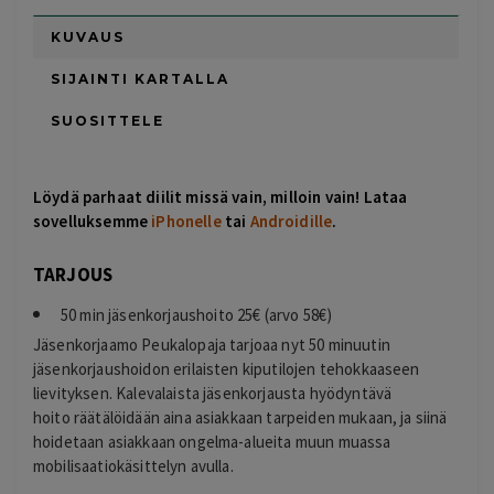
KUVAUS
SIJAINTI KARTALLA
SUOSITTELE
Löydä parhaat diilit missä vain, milloin vain! Lataa
sovelluksemme
iPhonelle
tai
Androidille
.
TARJOUS
50 min jäsenkorjaushoito 25€ (arvo 58€)
Jäsenkorjaamo Peukalopaja tarjoaa nyt 50 minuutin
jäsenkorjaushoidon erilaisten kiputilojen tehokkaaseen
lievityksen. Kalevalaista jäsenkorjausta hyödyntävä
hoito räätälöidään aina asiakkaan tarpeiden mukaan, ja siinä
hoidetaan asiakkaan ongelma-alueita muun muassa
mobilisaatiokäsittelyn avulla.