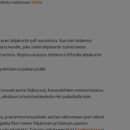
arkista saatavuus
täältä
s
tavan lahjakortin pdf-muodossa. Kun olet ladannut
sta koodin, joka toimii lahjakortin tunnisteena
 netistä. Kirjoita varausta tehdessä Offerilla lahjakortin
pyydettäessä paikan päällä
lustovuokrausta Vääksyssä, Kanavalahden venesatamassa.
 ulkoiluun ja luontoelämyksiin niin paikallisille kuin
, ja asiantunteva palvelu auttaa valitsemaan juuri oikeat
jakka Rent tekee Päijänteen ja Vääksyn upeista
ja vaivattomaksi. Tutustu yritykseen lisää
Facebookissa
ja