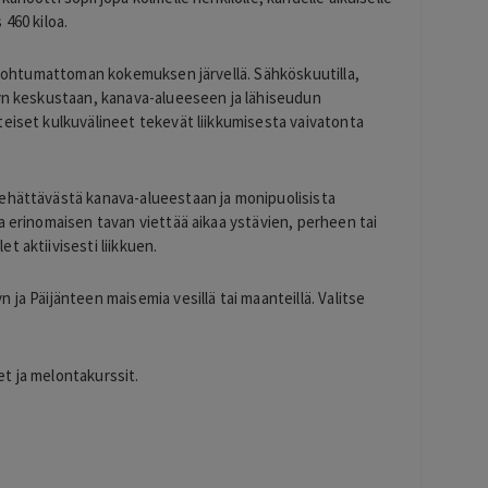
460 kiloa.
 unohtumattoman kokemuksen järvellä. Sähköskuutilla,
syn keskustaan, kanava-alueeseen ja lähiseudun
teiset kulkuvälineet tekevät liikkumisesta vaivatonta
iehättävästä kanava-alueestaan ja monipuolisista
a erinomaisen tavan viettää aikaa ystävien, perheen tai
t aktiivisesti liikkuen.
ja Päijänteen maisemia vesillä tai maanteillä. Valitse
t ja melontakurssit.