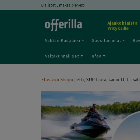
Elä isosti, maksa pienesti
Ajankohtaista
Yrityksille
Valitse Kaupunki
Suosituimmat
Rav
Valtakunnalliset
Infoa
Etusivu
»
Shop
»
Jetti, SUP-lauta, kanootti tai sä