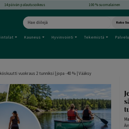
14
päivän palautusoikeus
100 % suomalainen
Koko S
intolat
Kauneus
Hyvinvointi
Tekemistä
Palvel
hköskuutti vuokraus 2 tunniksi | jopa -40 % | Vääksy
J
s
t
Ma
Äm