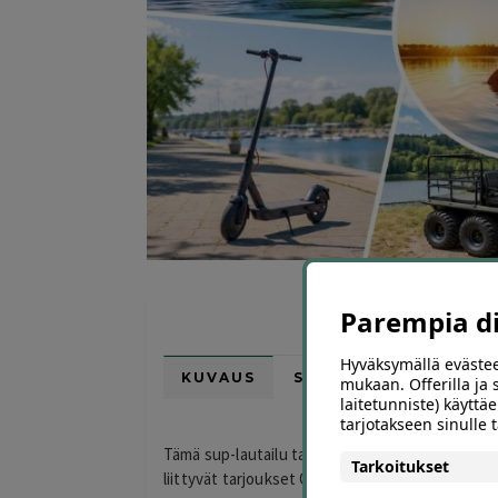
Parempia dii
Hyväksymällä evästee
KUVAUS
SIJAINTI KARTALLA
mukaan. Offerilla ja
laitetunniste) käyttäe
tarjotakseen sinulle
Tämä sup-lautailu tarjous ei ole tällä hetkellä 
Tarkoitukset
liittyvät tarjoukset Offerillasta.