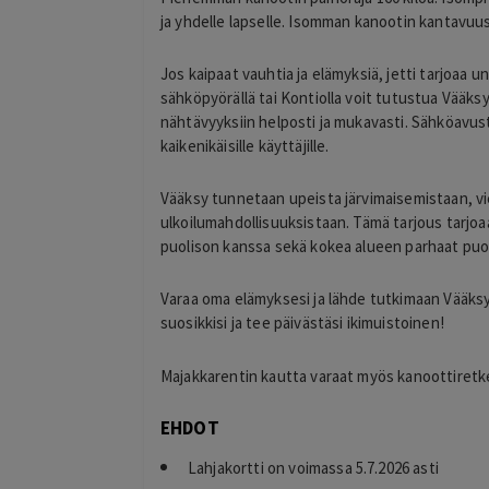
ja yhdelle lapselle. Isomman kanootin kantavuus 
Jos kaipaat vauhtia ja elämyksiä, jetti tarjoaa
sähköpyörällä tai Kontiolla voit tutustua Vääk
nähtävyyksiin helposti ja mukavasti. Sähköavus
kaikenikäisille käyttäjille.
Vääksy tunnetaan upeista järvimaisemistaan, v
ulkoilumahdollisuuksistaan. Tämä tarjous tarjoa
puolison kanssa sekä kokea alueen parhaat puole
Varaa oma elämyksesi ja lähde tutkimaan Vääksyn 
suosikkisi ja tee päivästäsi ikimuistoinen!
Majakkarentin kautta varaat myös kanoottiretke
EHDOT
Lahjakortti on voimassa 5.7.2026 asti