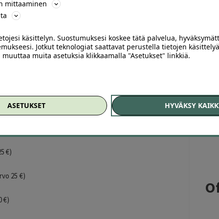
ön mittaaminen
ta
ietojesi käsittelyn. Suostumuksesi koskee tätä palvelua, hyväksymät
n! Lataa sovelluksemme
iPhonelle
tai
Androidille
.
mukseesi. Jotkut teknologiat saattavat perustella tietojen käsittelyä
ai muuttaa muita asetuksia klikkaamalla "Asetukset" linkkiä.
ai sähköskuutti vuokraus 2 tunniksi | Vääksy
50 € (arvo 25 €)
(arvo 30 €)
ASETUKSET
HYVÄKSY KAIKK
vo 25 €)
5 €)
vo 25 €)
Of
0 €)