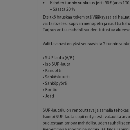
Kahden tunnin vuokraus jetti 96 € (arvo 120 
– Säästä 20 %
Etsitkö hauskaa tekemistä Vääksyssä tai haluatk
valita itsellesi sopivan menopelin ja nauttia k
Tarjous antaa mahdollisuuden tutustua alueeseen 
Valittavanasi on yksi seuraavista 2 tunnin vuokr
Sonja Halonen
• SUP-lauta (A/B)
1 day ago
o
• Iso SUP-lauta
Hyvä kokemus kasvohoidosta sekä
ä, ja ostaminen oli
• Kanootti
lymfabuutseista.
• Sähköskuutti
Lisätty
• Sähköpyörä
• Kontio
• Jetti
SUP-lautailu on rentouttava ja samalla tehokas 
Isompi SUP-lauta sopii erityisesti vakautta arvo
puolestaan tarjoaa mahdollisuuden rauhalliseen 
Pienemmän kanootin painoraja 160 kiloa. Isompi k