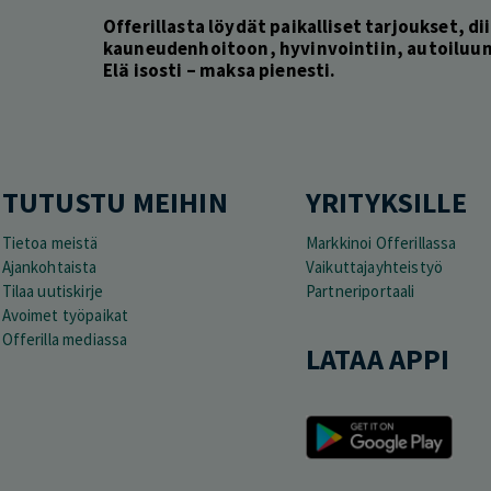
Offerillasta löydät paikalliset tarjoukset, dii
kauneudenhoitoon, hyvinvointiin, autoiluun 
Elä isosti – maksa pienesti.
TUTUSTU MEIHIN
YRITYKSILLE
Tietoa meistä
Markkinoi Offerillassa
Ajankohtaista
Vaikuttajayhteistyö
Tilaa uutiskirje
Partneriportaali
Avoimet työpaikat
Offerilla mediassa
LATAA APPI