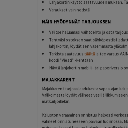
Lahjakortin käyttö saatavuuden mukaan. T
Varaukset vain netistä
NÄIN HYÖDYNNÄT TARJOUKSEN
Valitse haluamasi vaihtoehto ja osta tarjou
Tehtyäsi ostoksen saat sähköpostiisi ladat
lahjakortin, löydät sen vasemmasta yläkulma
Tarkista saatavuus
täältä
ja tee varaus VAIN
koodi ”Viesti” -kenttään
Näytä lahjakortin mobiili- tai paperiversio 
MAJAKKARENT
Majakkarent tarjoaa laadukasta vapaa-ajan ka
Valikoimasta löydät välineet vesillä liikkumiseen,
matkailijoillekin.
Kaluston varaaminen onnistuu helposti verkossa
välineet onnistuneeseen päivään luonnossa. Ma
maisemista nauttimisen helpoksi, turvalliseksi 