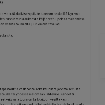
€)
o viettää aktiivisen päivän luonnon keskellä? Nyt voit
ahden tunnin vuokrauksesta Päijänteen upeissa maisemissa.
vesiltä tai maalta juuri omalla tavallasi.
auksista:
Maria Kujala
1 day ago
Hyvä hintalaatu suhde, suositukset.
Lisätty
Pag
6
tapa nauttia vesistöstä sekä kauniista järvimaisemista.
of
staville tai yhdessä melontaan lähteville. Kanootti
60
retkeilyyn ja luonnon tarkkailuun vesiltä käsin.
anootti sopii jopa kolmelle henkilölle; kahdelle aikuiselle