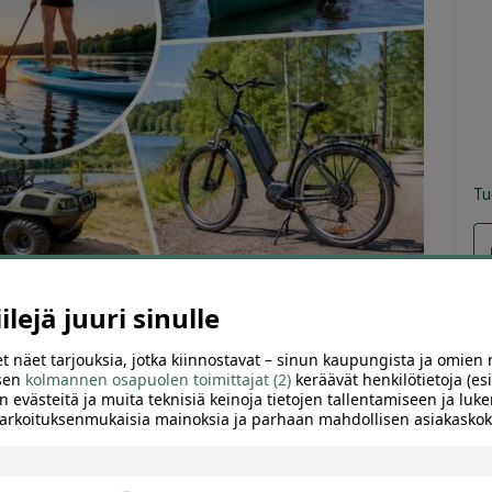
Tu
lejä juuri sinulle
t näet tarjouksia, jotka kiinnostavat – sinun kaupungista ja omien 
ARVIOT (0)
SUOSITTELE
 sen
kolmannen osapuolen toimittajat (2)
keräävät henkilötietoja (esi
n evästeitä ja muita teknisiä keinoja tietojen tallentamiseen ja luke
 tarkoituksenmukaisia mainoksia ja parhaan mahdollisen asiakask
saatavilla, mutta voit katsoa ajankohtaiset tekemiseen