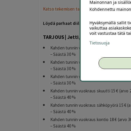
Mainonnan ja sisäll
Katso tekemisen tarjoukset »
Kohdennettu mainon
Hyväksymällä sallit t
Löydä parhaat diilit missä vain, milloin vai
vaikuttaa asiakaskoke
voit vastustaa tätä t
TARJOUS | Jetti, SUP-lauta, kanootti t
Tietosuoja
Kahden tunnin vuokraus SUP-lauta (A/B) 17,
– Säästä 30 %
Kahden tunnin vuokraus SUP-lauta iso 21 € 
– Säästä 30 %
Kahden tunnin vuokraus kanootti 17,50 € (ar
– Säästä 30 %
Kahden tunnin vuokraus skuutti 15 € (arvo 2
– Säästä 40 %
Kahden tunnin vuokraus sähköpyörä 15 € (ar
– Säästä 40 %
Kahden tunnin vuokraus kontio 18 € (arvo 3
– Säästä 40 %