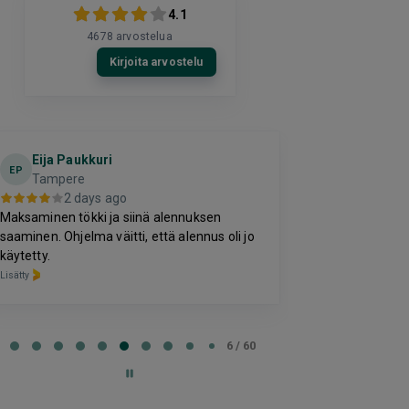
4.1
4678
arvostelua
Kirjoita arvostelu
Eija Paukkuri
Kirill
K
EP
Tampere
2 da
2 days ago
-
Maksaminen tökki ja siinä alennuksen
Lisätty
saaminen. Ohjelma väitti, että alennus oli jo
käytetty.
Lisätty
e
6 / 60