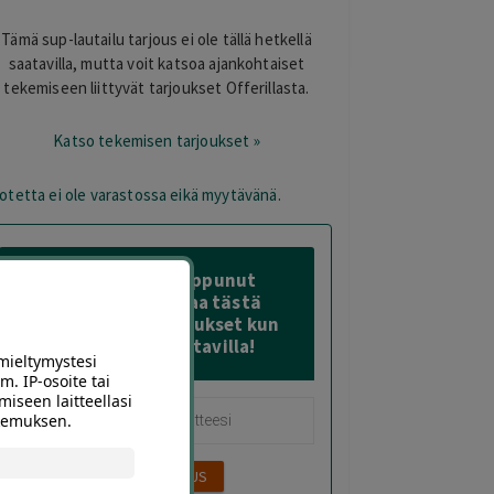
Tämä sup-lautailu tarjous ei ole tällä hetkellä
saatavilla, mutta voit katsoa ajankohtaiset
tekemiseen liittyvät tarjoukset Offerillasta.
Katso tekemisen tarjoukset »
otetta ei ole varastossa eikä myytävänä.
Tämä diili on loppunut
varastosta – Tilaa tästä
sähköposti-ilmoitukset kun
sitä on taas saatavilla!
mieltymystesi
m. IP-osoite tai
miseen laitteellasi
okemuksen.