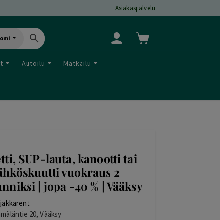
Asiakaspalvelu
uomi
ut
Autoilu
Matkailu
etti, SUP-lauta, kanootti tai
ähköskuutti vuokraus 2
unniksi | jopa -40 % | Vääksy
jakkarent
mäläntie 20, Vääksy