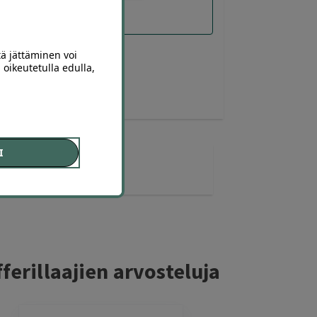
tä jättäminen voi
 oikeutetulla edulla,
I
3 diiliä
ostettu
ferillaajien arvosteluja