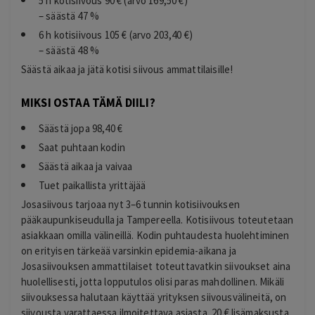
5 h kotisiivous 90 € (arvo 169,50 €)
– säästä 47 %
6 h kotisiivous 105 € (arvo 203,40 €)
– säästä 48 %
Säästä aikaa ja jätä kotisi siivous ammattilaisille!
MIKSI OSTAA TÄMÄ DIILI?
Säästä jopa 98,40 €
Saat puhtaan kodin
Säästä aikaa ja vaivaa
Tuet paikallista yrittäjää
Josasiivous tarjoaa nyt 3–6 tunnin kotisiivouksen
pääkaupunkiseudulla ja Tampereella. Kotisiivous toteutetaan
asiakkaan omilla välineillä. Kodin puhtaudesta huolehtiminen
on erityisen tärkeää varsinkin epidemia-aikana ja
Josasiivouksen ammattilaiset toteuttavatkin siivoukset aina
huolellisesti, jotta lopputulos olisi paras mahdollinen. Mikäli
siivouksessa halutaan käyttää yrityksen siivousvälineitä, on
siivousta varattaessa ilmoitettava asiasta. 20 € lisämaksusta