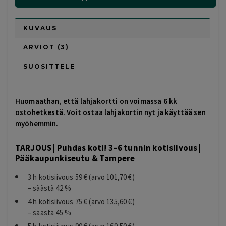
KUVAUS
ARVIOT (3)
SUOSITTELE
Huomaathan, että lahjakortti on voimassa 6 kk
ostohetkestä. Voit ostaa lahjakortin nyt ja käyttää sen
myöhemmin.
TARJOUS | Puhdas koti! 3–6 tunnin kotisiivous |
Pääkaupunkiseutu & Tampere
3 h kotisiivous 59 € (arvo 101,70 €)
– säästä 42 %
4 h kotisiivous 75 € (arvo 135,60 €)
– säästä 45 %