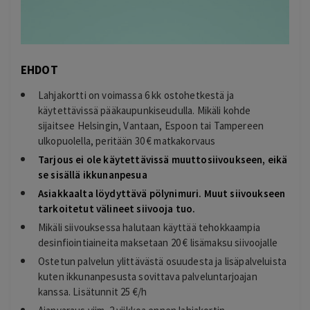
EHDOT
Lahjakortti on voimassa 6 kk ostohetkestä ja
käytettävissä pääkaupunkiseudulla. Mikäli kohde
sijaitsee Helsingin, Vantaan, Espoon tai Tampereen
ulkopuolella, peritään 30 € matkakorvaus
Tarjous ei ole käytettävissä muuttosiivoukseen, eikä
se sisällä ikkunanpesua
Asiakkaalta löydyttävä pölynimuri. Muut siivoukseen
tarkoitetut välineet siivooja tuo.
Mikäli siivouksessa halutaan käyttää tehokkaampia
desinfiointiaineita maksetaan 20 € lisämaksu siivoojalle
Ostetun palvelun ylittävästä osuudesta ja lisäpalveluista
kuten ikkunanpesusta sovittava palveluntarjoajan
kanssa. Lisätunnit 25 €/h