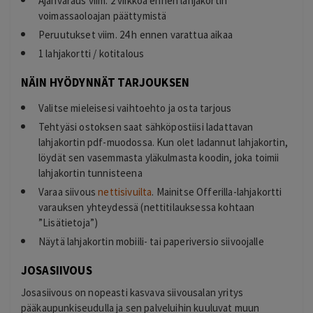
Ajanvaraus viim. 2 viikkoa ennen lahjakortin
voimassaoloajan päättymistä
Peruutukset viim. 24 h ennen varattua aikaa
1 lahjakortti / kotitalous
NÄIN HYÖDYNNÄT TARJOUKSEN
Valitse mieleisesi vaihtoehto ja osta tarjous
Tehtyäsi ostoksen saat sähköpostiisi ladattavan
lahjakortin pdf-muodossa. Kun olet ladannut lahjakortin,
löydät sen vasemmasta yläkulmasta koodin, joka toimii
lahjakortin tunnisteena
Varaa siivous
nettisivuilta
. Mainitse Offerilla-lahjakortti
varauksen yhteydessä (nettitilauksessa kohtaan
”Lisätietoja”)
Näytä lahjakortin mobiili- tai paperiversio siivoojalle
JOSASIIVOUS
Josasiivous on nopeasti kasvava siivousalan yritys
pääkaupunkiseudulla ja sen palveluihin kuuluvat muun