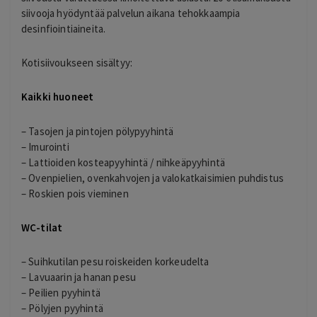
siivooja hyödyntää palvelun aikana tehokkaampia
desinfiointiaineita.
Kotisiivoukseen sisältyy:
Kaikki huoneet
– Tasojen ja pintojen pölypyyhintä
– Imurointi
– Lattioiden kosteapyyhintä / nihkeäpyyhintä
– Ovenpielien, ovenkahvojen ja valokatkaisimien puhdistus
– Roskien pois vieminen
WC-tilat
– Suihkutilan pesu roiskeiden korkeudelta
– Lavuaarin ja hanan pesu
– Peilien pyyhintä
– Pölyjen pyyhintä