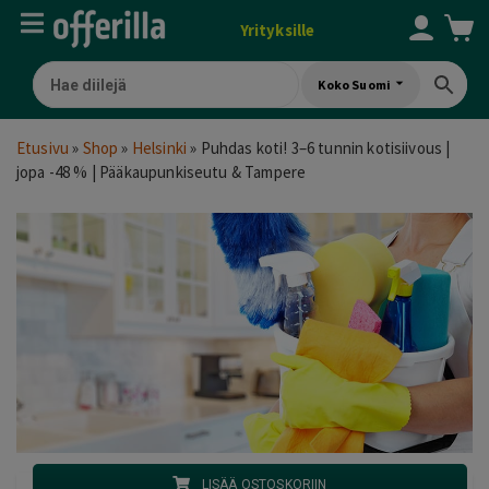
Yrityksille
Koko Suomi
Etusivu
»
Shop
»
Helsinki
»
Puhdas koti! 3–6 tunnin kotisiivous |
jopa -48 % | Pääkaupunkiseutu & Tampere
LISÄÄ OSTOSKORIIN