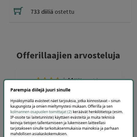
733 diiliä
ostettu
Offerillaajien arvosteluja
4.1
4671
arvostelua
Kirjoita arvostelu
Parempia diilejä juuri sinulle
Hyväksymällä evästeet näet tarjouksia, jotka kiinnostavat – sinun
kaupungista ja omien mieltymystesi mukaan. Offerilla ja sen
kolmannen osapuolen toimittajat (2)
keräävät henkilötietoja (esim.
IP-osoite tai laitetunniste) käyttäen evästeitä ja muita teknisiä
keinoja tietojen tallentamiseen ja lukemiseen laitteellasi
Terho Tiilikainen
tarjotakseen sinulle tarkoituksenmukaisia mainoksia ja parhaan
3 days ago
mahdollisen asiakaskokemuksen.