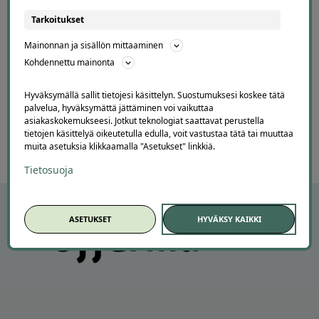
Kohtuuhintainen ja keskeisellä paikalla oleva ma
Aamiainen ihan hyvää perussettii.
Tarkoitukset
Lisätty
Mainonnan ja sisällön mittaaminen
Kohdennettu mainonta
Page
7
7 / 60
Hyväksymällä sallit tietojesi käsittelyn. Suostumuksesi koskee tätä
of
palvelua, hyväksymättä jättäminen voi vaikuttaa
asiakaskokemukseesi. Jotkut teknologiat saattavat perustella
60
tietojen käsittelyä oikeutetulla edulla, voit vastustaa tätä tai muuttaa
muita asetuksia klikkaamalla "Asetukset" linkkiä.
Tietosuoja
ASETUKSET
HYVÄKSY KAIKKI