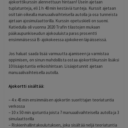
ajokorttikurssin alennettuun hintaan! Usein ajetaan
tuplatunteja, eli 1 h 40 min kestäviä tunteja. Kurssit ajetaan
osittain oikealla manuaalivaihteisella autolla ja osa tunneista
ajetaan ajosimulaattorilla. Kurssin opetuskieli on suomi.
Katiedulla oli vuonna 2020 Trafin tilastojen mukaan
pääkaupunkiseudun ajokouluista paras prosentti
ensimmäisessä B-ajokokeessa ajokokeen läpäisseissä.
Jos haluat saada lisää varmuutta ajamiseen ja varmistaa
oppimisen, on sinun mahdollista ostaa ajokorttikurssin lisäksi
10 lisäajotuntia erikoishintaan. Lisäajotunnit ajetaan
manuaalivaihteisella autolla.
Ajokortti sisältää:
– 4 x 45 min ensimmäisen ajokortin suorittajan teoriatuntia
verkossa
– 10 x 50 min ajotuntia joista 7 manuaalivaihteisella autolla ja 3
simulaattorilla
– Riskienhallintakoulutuksen, joka sisältää neljä teoriatuntia