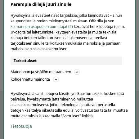
Parempia diilejä juuri sinulle
3 days ago
Kohtuuhintainen ja keskeisellä paikalla oleva majoitus.
Hyväksymällä evästeet näet tarjouksia, jotka kiinnostavat – sinun
Aamiainen ihan hyvää perussettii.
kaupungista ja omien mieltymystesi mukaan. Offerilla ja sen
Lisätty
kolmannen osapuolen toimittajat (2)
keräävät henkilötietoja (esim.
IP-osoite tai laitetunniste) käyttäen evästeitä ja muita teknisiä
keinoja tietojen tallentamiseen ja lukemiseen laitteellasi
tarjotakseen sinulle tarkoituksenmukaisia mainoksia ja parhaan
Page
mahdollisen asiakaskokemuksen.
7
7 / 60
of
Tarkoitukset
60
Mainonnan ja sisällön mittaaminen
Kohdennettu mainonta
Hyväksymällä sallit tietojesi käsittelyn. Suostumuksesi koskee tätä
palvelua, hyväksymättä jättäminen voi vaikuttaa
asiakaskokemukseesi. Jotkut teknologiat saattavat perustella
tietojen käsittelyä oikeutetulla edulla, voit vastustaa tätä tai muuttaa
muita asetuksia klikkaamalla "Asetukset" linkkiä.
Tietosuoja