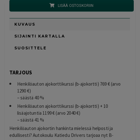
LISÄÄ OSTOSKORIIN
KUVAUS
SIJAINTI KARTALLA
SUOSITTELE
TARJOUS
Henkilöauton ajokorttikurssi (b-ajokortti) 769 € (arvo
1290 €)
– säästä 40 %
Henkilöauton ajokorttikurssi (b-ajokortti) + 10
lisäajotuntia 1199 € (arvo 2040 €)
– säästä 41 %
Henkilöauton ajokortin hankinta mielessä helposti ja
edullisesti? Autokoulu Katiedu Drivers tarjoaa nyt B-