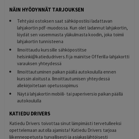
NÄIN HYÖDYNNÄT TARJOUKSEN
Tehtyäsi ostoksen saat sähköpostiisi ladattavan
lahjakortin pdf-muodossa. Kun olet ladannut lahjakortin,
löydät sen vasemmasta yläkulmasta koodin, joka toimii
lahjakortin tunnisteena
Ilmoittaudu kurssille sähköpostitse
helsinki@katiedudrivers.fi
ja mainitse Offerilla-lahjakortti
varauksen yhteydessä
Ilmoittautuminen paikan päällä autokoululla ennen
kurssin aloitusta. Ilmoittautumisen yhteydessä
allekirjoitetaan opetussopimus
Näytä lahjakortin mobiili- tai paperiversio paikan päällä
autokoululla
KATIEDU DRIVERS
Katiedu Drivers toivottaa sinut lämpimästi tervetulleeksi
opettelemaan autolla ajamista! Katiedu Drivers tarjoaa
liikenneopetusta turvallisesti ja asiakaslähtöisesti