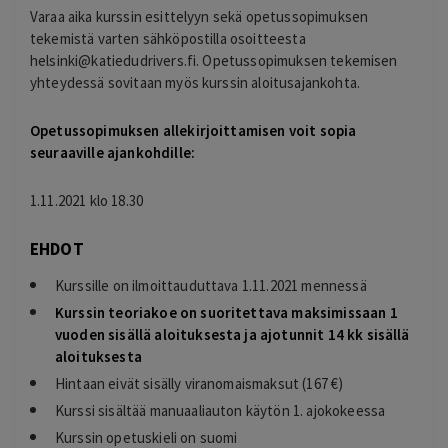
Varaa aika kurssin esittelyyn sekä opetussopimuksen
tekemistä varten sähköpostilla osoitteesta
helsinki@katiedudrivers.fi
. Opetussopimuksen tekemisen
yhteydessä sovitaan myös kurssin aloitusajankohta.
Opetussopimuksen allekirjoittamisen voit sopia
seuraaville ajankohdille:
1.11.2021 klo 18.30
EHDOT
Kurssille on ilmoittauduttava 1.11.2021 mennessä
Kurssin teoriakoe on suoritettava maksimissaan 1
vuoden sisällä aloituksesta ja ajotunnit 14 kk sisällä
aloituksesta
Hintaan eivät sisälly viranomaismaksut (167 €)
Kurssi sisältää manuaaliauton käytön 1. ajokokeessa
Kurssin opetuskieli on suomi