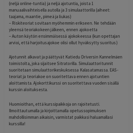
(neljä online-tuntia) ja neljä ajotuntia, joista 1
manuaalivaihteisella autolla ja 3 simulaattorilla (aiheet:
taajama, maantie, pimeä ja liukas)
– Riskiteoriat sovitaan myöhemmin erikseen. Ne tehdään
yleensä teoriakokeen jälkeen, ennen ajokoetta
– Auton käytön ensimmäisessä ajokokeessa (kun opettajan
arvioi, että harjoitusajokoe olisi ollut hyväksytty suoritus)
Ajotunnit alkavat ja päättyvät Katiedu Driversin Kannelmäen
toimistolta, joka sijaitsee Sitratorilla. Simulaattoritunnit
suoritetaan simulaattorikeskuksessa Kalasatamassa. EAS-
teoriat ja teoriakoe on suoritettava ennen ajotuntien
aloittamista. Ajokorttikurssi on suoritettava vuoden sisällä
kurssin aloituksesta.
Huomioithan, että kurssipaikkoja on rajoitetusti.
Ilmoittautumalla ja kirjoittamalla opetussopimuksen
mahdollisimman aikaisin, varmistat paikkasi haluamallasi
kurssilla!