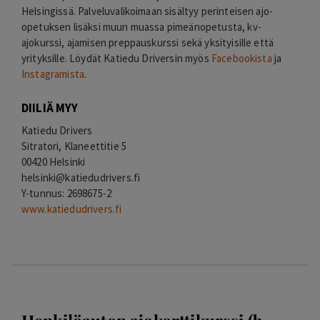
Helsingissä. Palveluvalikoimaan sisältyy perinteisen ajo-
opetuksen lisäksi muun muassa pimeänopetusta, kv-
ajokurssi, ajamisen preppauskurssi sekä yksityisille että
yrityksille. Löydät Katiedu Driversin myös
Facebookista
ja
Instagramista
.
DIILIÄ MYY
Katiedu Drivers
Sitratori, Klaneettitie 5
00420 Helsinki
helsinki@katiedudrivers.fi
Y-tunnus: 2698675-2
www.katiedudrivers.fi