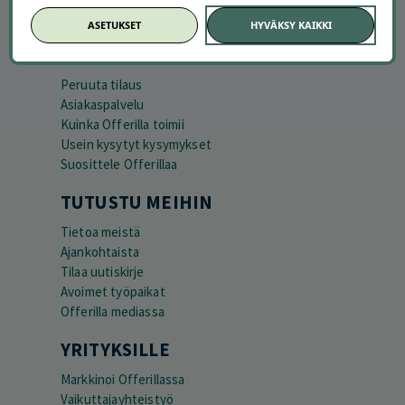
ASETUKSET
HYVÄKSY KAIKKI
APUA JA NEUVOJA
Peruuta tilaus
Asiakaspalvelu
Kuinka Offerilla toimii
Usein kysytyt kysymykset
Suosittele Offerillaa
TUTUSTU MEIHIN
Tietoa meistä
Ajankohtaista
Tilaa uutiskirje
Avoimet työpaikat
Offerilla mediassa
YRITYKSILLE
Markkinoi Offerillassa
Vaikuttajayhteistyö