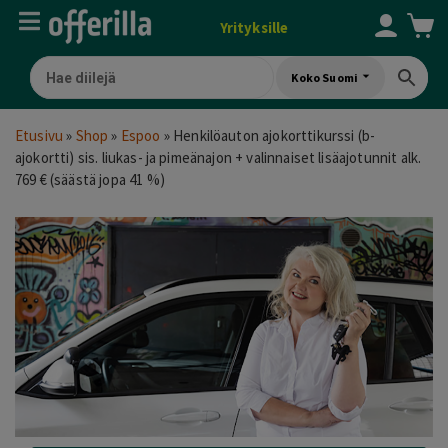
Yrityksille
Koko Suomi
Etusivu
»
Shop
»
Espoo
»
Henkilöauton ajokorttikurssi (b-
ajokortti) sis. liukas- ja pimeänajon + valinnaiset lisäajotunnit alk.
769 € (säästä jopa 41 %)