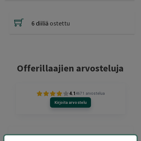
6 diiliä
ostettu
Offerillaajien arvosteluja
4.1
4671
arvostelua
Kirjoita arvostelu
Terho Tiilikainen