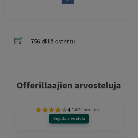
756 diiliä
ostettu
Offerillaajien arvosteluja
4.1
4671
arvostelua
Kirjoita arvostelu