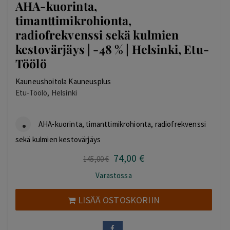
AHA-kuorinta,
timanttimikrohionta,
radiofrekvenssi sekä kulmien
kestovärjäys | -48 % | Helsinki, Etu-
Töölö
Kauneushoitola Kauneusplus
Etu-Töölö, Helsinki
AHA-kuorinta, timanttimikrohionta, radiofrekvenssi
sekä kulmien kestovärjäys
74
,00
€
Alkuperäinen
Nykyinen
145
,00
€
hinta
hinta
Varastossa
oli:
on:
145,00 €.
74,00 €.
LISÄÄ OSTOSKORIIN