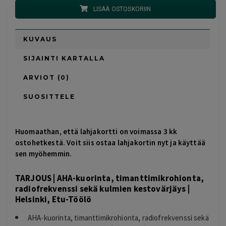
LISÄÄ OSTOSKORIIN
KUVAUS
SIJAINTI KARTALLA
ARVIOT (0)
SUOSITTELE
Huomaathan, että lahjakortti on voimassa 3 kk
ostohetkestä. Voit siis ostaa lahjakortin nyt ja käyttää
sen myöhemmin.
TARJOUS | AHA-kuorinta, timanttimikrohionta,
radiofrekvenssi sekä kulmien kestovärjäys |
Helsinki, Etu-Töölö
AHA-kuorinta, timanttimikrohionta, radiofrekvenssi sekä