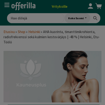
Yrityksille
Koko Suomi
Etusivu
»
Shop
»
Helsinki
»
AHA-kuorinta, timanttimikrohionta,
radiofrekvenssi sekä kulmien kestovärjäys | -48 % | Helsinki, Etu-
Töölö