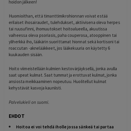
hoidon jälkeen!
Huomioithan, että timanttimikrohionnan voivat estää
erilaiset ihosairaudet, tulehdukset, aktiivisena oleva herpes
tai ruusufinni, ihomuutokset hoitoalueella, akuutissa
vaiheessa oleva psoriasis, paha couperosa, atooppinen tai
yliherkkä iho, lääkärin suorittamat hionnat sekä kortisoni tai
roaccutan -aknelääkkeet, jos lääkekuuria on käytetty 6
kuukauden sisään.
Hoito viimeistellään kulmien kestovärjäyksellä, jonka avulla
saat upeat kulmat. Saat tummat ja erottuvat kulmat, jonka
ansiosta meikkaaminen nopeutuu. Huolitellut kulmat
kehystävät kasvoja kauniisti.
Palvelukieli on suomi.
EHDOT
Hoitoa ei voi tehdä iholle jossa sänkeä tai partaa