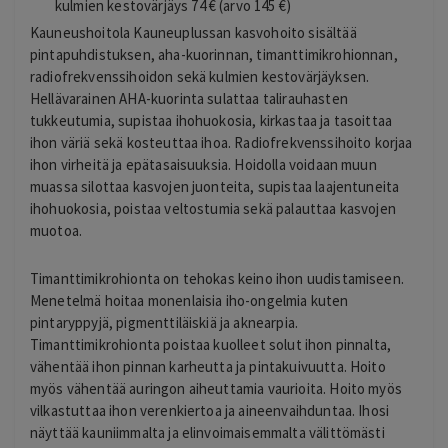
kulmien kestovärjäys 74 € (arvo 145 €)
Kauneushoitola Kauneuplussan kasvohoito sisältää
pintapuhdistuksen, aha-kuorinnan, timanttimikrohionnan,
radiofrekvenssihoidon sekä kulmien kestovärjäyksen.
Hellävarainen AHA-kuorinta sulattaa talirauhasten
tukkeutumia, supistaa ihohuokosia, kirkastaa ja tasoittaa
ihon väriä sekä kosteuttaa ihoa. Radiofrekvenssihoito korjaa
ihon virheitä ja epätasaisuuksia. Hoidolla voidaan muun
muassa silottaa kasvojen juonteita, supistaa laajentuneita
ihohuokosia, poistaa veltostumia sekä palauttaa kasvojen
muotoa.
Timanttimikrohionta on tehokas keino ihon uudistamiseen.
Menetelmä hoitaa monenlaisia iho-ongelmia kuten
pintaryppyjä, pigmenttiläiskiä ja aknearpia.
Timanttimikrohionta poistaa kuolleet solut ihon pinnalta,
vähentää ihon pinnan karheutta ja pintakuivuutta. Hoito
myös vähentää auringon aiheuttamia vaurioita. Hoito myös
vilkastuttaa ihon verenkiertoa ja aineenvaihduntaa. Ihosi
näyttää kauniimmalta ja elinvoimaisemmalta välittömästi