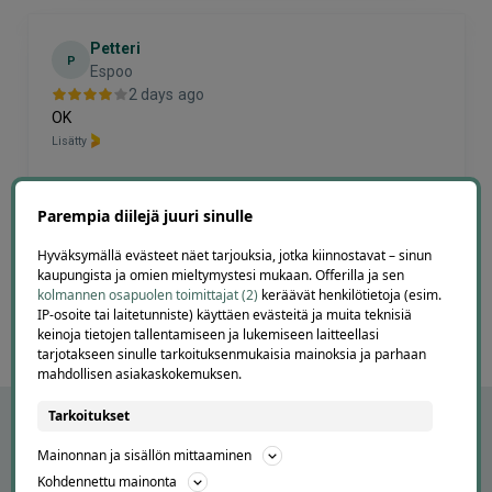
Petteri
P
Espoo
2 days ago
OK
Lisätty
Parempia diilejä juuri sinulle
Page
3
3 / 60
Hyväksymällä evästeet näet tarjouksia, jotka kiinnostavat – sinun
of
kaupungista ja omien mieltymystesi mukaan. Offerilla ja sen
60
kolmannen osapuolen toimittajat (2)
keräävät henkilötietoja (esim.
IP-osoite tai laitetunniste) käyttäen evästeitä ja muita teknisiä
keinoja tietojen tallentamiseen ja lukemiseen laitteellasi
tarjotakseen sinulle tarkoituksenmukaisia mainoksia ja parhaan
mahdollisen asiakaskokemuksen.
Tarkoitukset
Mainonnan ja sisällön mittaaminen
Kohdennettu mainonta