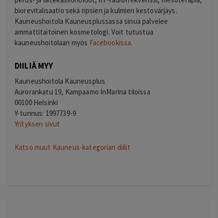
biorevitalisaatio sekä ripsien ja kulmien kestovärjäys.
Kauneushoitola Kauneusplussassa sinua palvelee
ammattitaitoinen kosmetologi. Voit tutustua
kauneushoitolaan myös
Facebookissa
.
DIILIÄ MYY
Kauneushoitola Kauneusplus
Aurorankatu 19, Kampaamo InMarina tiloissa
00100 Helsinki
Y-tunnus: 1997739-9
Yrityksen sivut
Katso muut Kauneus-kategorian diilit