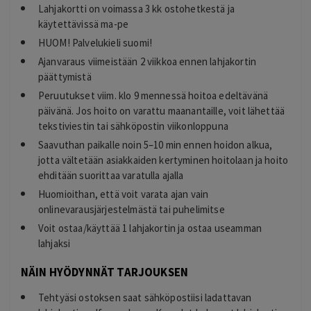
Lahjakortti on voimassa 3 kk ostohetkestä ja
käytettävissä ma-pe
HUOM! Palvelukieli suomi!
Ajanvaraus viimeistään 2 viikkoa ennen lahjakortin
päättymistä
Peruutukset viim. klo 9 mennessä hoitoa edeltävänä
päivänä. Jos hoito on varattu maanantaille, voit lähettää
tekstiviestin tai sähköpostin viikonloppuna
Saavuthan paikalle noin 5–10 min ennen hoidon alkua,
jotta vältetään asiakkaiden kertyminen hoitolaan ja hoito
ehditään suorittaa varatulla ajalla
Huomioithan, että voit varata ajan vain
onlinevarausjärjestelmästä tai puhelimitse
Voit ostaa/käyttää 1 lahjakortin ja ostaa useamman
lahjaksi
NÄIN HYÖDYNNÄT TARJOUKSEN
Tehtyäsi ostoksen saat sähköpostiisi ladattavan