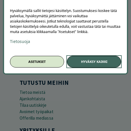
Hyväksymällä sallit tietojesi käsittelyn. Suostumuksesi koskee tätä
palvelua, hyväksymättä jättäminen voi vaikuttaa
asiakaskokemukseesi. Jotkut teknologiat saattavat perustella
tietojen käsittelyä oikeutetulla edulla, voit vastustaa tätä tai muuttaa
muita asetuksia klikkaamalla "Asetukset" linkkiä.
APUA JA NEUVOJA
Tietosuoja
Peruuta tilaus
Asiakaspalvelu
Kuinka Offerilla toimii
ASETUKSET
HYVÄKSY KAIKKI
Usein kysytyt kysymykset
Suosittele Offerillaa
TUTUSTU MEIHIN
Tietoa meistä
Ajankohtaista
Tilaa uutiskirje
Avoimet työpaikat
Offerilla mediassa
YRITYKSILLE