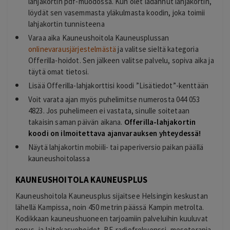
lahjakortin pdf-muodossa. Kun olet ladannut lahjakortin,
löydät sen vasemmasta yläkulmasta koodin, joka toimii
lahjakortin tunnisteena
Varaa aika Kauneushoitola Kauneusplussan
onlinevarausjärjestelmästä
ja valitse sieltä kategoria
Offerilla-hoidot. Sen jälkeen valitse palvelu, sopiva aika ja
täytä omat tietosi.
Lisää Offerilla-lahjakorttisi koodi ”Lisätiedot”-kenttään
Voit varata ajan myös puhelimitse numerosta 044 053
4823. Jos puhelimeen ei vastata, sinulle soitetaan
takaisin saman päivän aikana.
Offerilla-la
hjakortin
koodi on ilmoitettava ajanvarauksen yhteydessä!
Näytä lahjakortin mobiili- tai paperiversio paikan päällä
kauneushoitolassa
KAUNEUSHOITOLA KAUNEUSPLUS
Kauneushoitola Kauneusplus sijaitsee Helsingin keskustan
lähellä Kampissa, noin 450 metrin päässä Kampin metrolta.
Kodikkaan kauneushuoneen tarjoamiin palveluihin kuuluvat
perus- ja laitekasvohoidot, RF-radiofrekvenssi, mesoterapia,