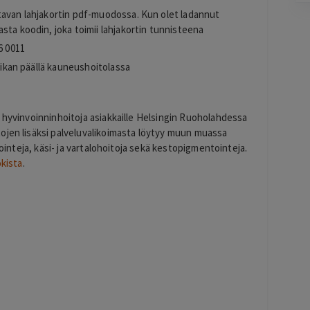
tavan lahjakortin pdf-muodossa. Kun olet ladannut
Pag
sta koodin, joka toimii lahjakortin tunnisteena
6
of
6 0011
60
paikan päällä kauneushoitolassa
 hyvinvoinninhoitoja asiakkaille Helsingin Ruoholahdessa
ojen lisäksi palveluvalikoimasta löytyy muun muassa
rointeja, käsi- ja vartalohoitoja sekä kestopigmentointeja.
kista
.