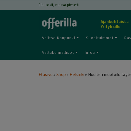
Elä isosti, maksa pienesti
Ajankohtaista
Yrityksille
Valitse Kaupunki
Suosituimmat
Rav
Valtakunnalliset
Infoa
Etusivu
»
Shop
»
Helsinki
»
Huulten muotoilu täytea