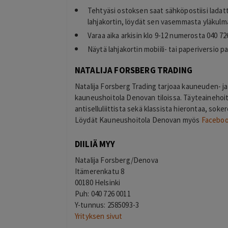
Tehtyäsi ostoksen saat sähköpostiisi ladat
lahjakortin, löydät sen vasemmasta yläkulma
Varaa aika arkisin klo 9-12 numerosta 040 72
Näytä lahjakortin mobiili- tai paperiversio 
NATALIJA FORSBERG TRADING
Natalija Forsberg Trading tarjoaa kauneuden- ja
kauneushoitola Denovan tiloissa. Täyteainehoit
antiselluliittista sekä klassista hierontaa, soke
Löydät Kauneushoitola Denovan myös
Faceboo
DIILIÄ MYY
Natalija Forsberg/Denova
Itämerenkatu 8
00180 Helsinki
Puh: 040 726 0011
Y-tunnus: 2585093-3
Yrityksen sivut