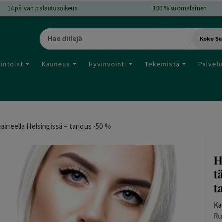
14
päivän palautusoikeus
100 % suomalainen
Koko S
intolat
Kauneus
Hyvinvointi
Tekemistä
Palvel
ineella Helsingissä – tarjous -50 %
H
t
t
Ka
Ru