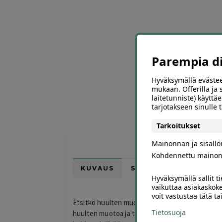
Parempia dii
Hyväksymällä evästee
mukaan. Offerilla ja
laitetunniste) käyttäe
tarjotakseen sinulle
Tarkoitukset
Mainonnan ja sisäll
Kohdennettu mainon
KUVAUS
SIJAINTI KARTALLA
Hyväksymällä sallit t
vaikuttaa asiakaskoke
voit vastustaa tätä t
Etsitkö huulten muotoilua Helsingissä? Kauneu
Tietosuoja
huulten muotoa ja tuoda niihin lisää täyteläisyy