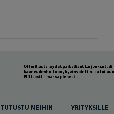
Offerillasta löydät paikalliset tarjoukset, dii
kauneudenhoitoon, hyvinvointiin, autoiluun 
Elä isosti – maksa pienesti.
TUTUSTU MEIHIN
YRITYKSILLE