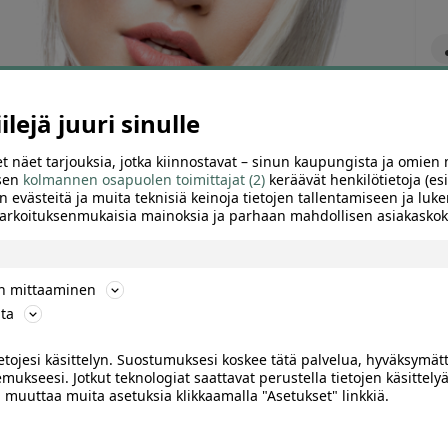
lejä juuri sinulle
t näet tarjouksia, jotka kiinnostavat – sinun kaupungista ja omien 
 sen
kolmannen osapuolen toimittajat (2)
keräävät henkilötietoja (esi
n evästeitä ja muita teknisiä keinoja tietojen tallentamiseen ja luke
 tarkoituksenmukaisia mainoksia ja parhaan mahdollisen asiakask
ön mittaaminen
ta
ARVIOT (0)
SUOSITTELE
ietojesi käsittelyn. Suostumuksesi koskee tätä palvelua, hyväksymät
mukseesi. Jotkut teknologiat saattavat perustella tietojen käsittelyä
ai muuttaa muita asetuksia klikkaamalla "Asetukset" linkkiä.
shoitola Denovan täyteainehoidolla voidaan korostaa
ttä. Katso huulten täyttö -tarjous Offerillasta ja tutustu