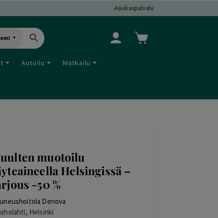
Asiakaspalvelu
uomi
ut
Autoilu
Matkailu
uulten muotoilu
äyteaineella Helsingissä –
arjous -50 %
uneushoitola Denova
oholahti, Helsinki