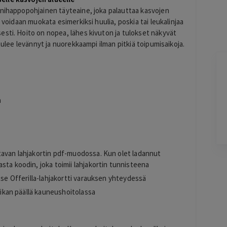
onihappopohjainen täyteaine, joka palauttaa kasvojen
 voidaan muokata esimerkiksi huulia, poskia tai leukalinjaa
esti. Hoito on nopea, lähes kivuton ja tulokset näkyvät
 tulee levännyt ja nuorekkaampi ilman pitkiä toipumisaikoja.
Terho Tiilikainen
2 days ago
Kohtuuhintainen ja keskeisellä paikalla
a
oleva majoitus. Aamiainen ihan hyvää
perussettii.
Lisätty
tavan lahjakortin pdf-muodossa. Kun olet ladannut
Pag
sta koodin, joka toimii lahjakortin tunnisteena
6
of
tse Offerilla-lahjakortti varauksen yhteydessä
60
paikan päällä kauneushoitolassa