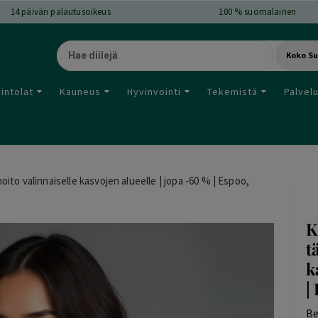
14
päivän palautusoikeus
100 % suomalainen
Koko S
intolat
Kauneus
Hyvinvointi
Tekemistä
Palvel
ito valinnaiselle kasvojen alueelle | jopa -60 % | Espoo,
K
t
k
|
Be