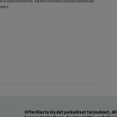
miva kauneushoitola. Kauneushoitolan palveluvalikoimaan
oidot.
Offerillasta löydät paikalliset tarjoukset, dii