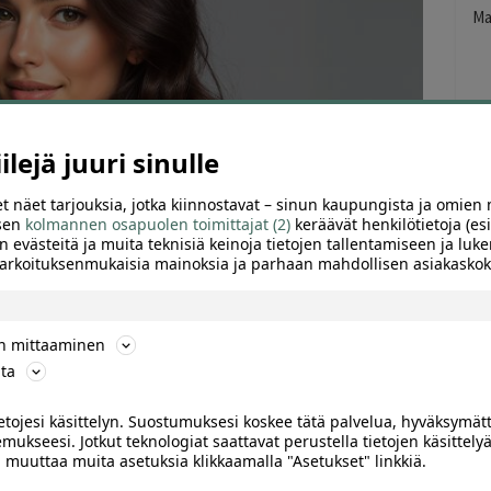
Ma
Tu
lejä juuri sinulle
t näet tarjouksia, jotka kiinnostavat – sinun kaupungista ja omien 
 sen
kolmannen osapuolen toimittajat (2)
keräävät henkilötietoja (esi
n evästeitä ja muita teknisiä keinoja tietojen tallentamiseen ja luke
 tarkoituksenmukaisia mainoksia ja parhaan mahdollisen asiakask
ön mittaaminen
ta
ARVIOT (0)
SUOSITTELE
ietojesi käsittelyn. Suostumuksesi koskee tätä palvelua, hyväksymät
mukseesi. Jotkut teknologiat saattavat perustella tietojen käsittelyä
ai muuttaa muita asetuksia klikkaamalla "Asetukset" linkkiä.
ainehoito valinnaiselle kasvojen alueelle |