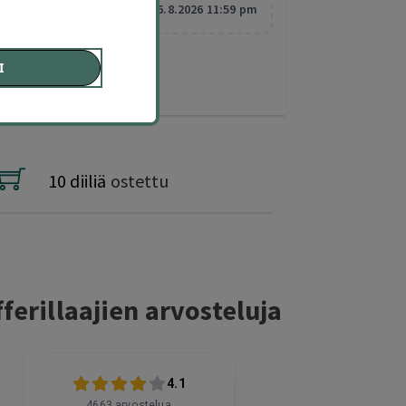
Vanhentuu:
6.8.2026 11:59 pm
I
10 diiliä
ostettu
ferillaajien arvosteluja
4.1
4663
arvostelua