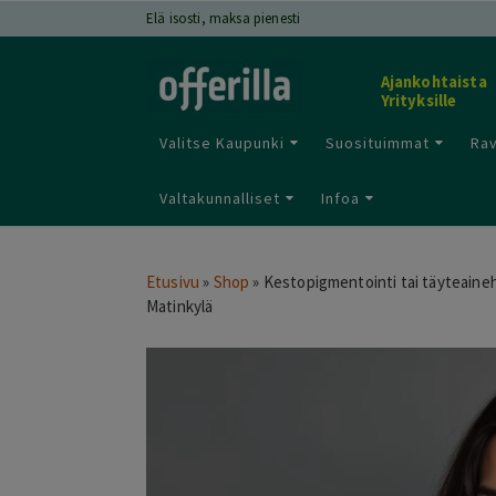
Elä isosti, maksa pienesti
Ajankohtaista
Yrityksille
Valitse Kaupunki
Suosituimmat
Rav
Valtakunnalliset
Infoa
Etusivu
»
Shop
»
Kestopigmentointi tai täyteaineho
Matinkylä