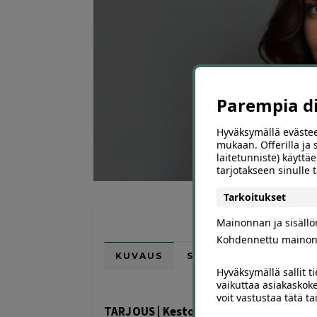
Parempia dii
Hyväksymällä evästee
mukaan. Offerilla ja
laitetunniste) käyttäe
tarjotakseen sinulle
Tarkoitukset
Mainonnan ja sisäll
Kohdennettu mainon
KUVAUS
SIJAINTI KARTALLA
Hyväksymällä sallit t
vaikuttaa asiakaskoke
voit vastustaa tätä t
TARJOUS | Kestopigmentointi tai täyte