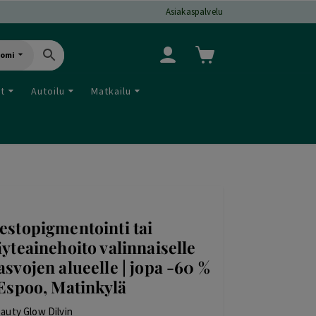
Asiakaspalvelu
uomi
ut
Autoilu
Matkailu
estopigmentointi tai
äyteainehoito valinnaiselle
asvojen alueelle | jopa -60 %
 Espoo, Matinkylä
auty Glow Dilvin