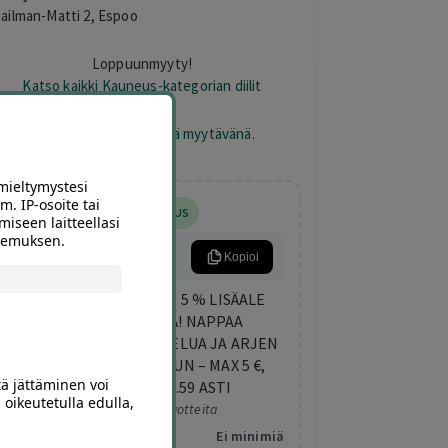
ailman-Matti 2, Espoo
Loppuunmyyty!
Katso kaikki Kauneus-kategorian diilit
otetta ei ole varastossa eikä myytävänä.
mieltymystesi
m. IP-osoite tai
5% LISÄALENNUS
miseen laitteellasi
okemuksen.
ARKIETU
Kopioi
KESKIVIIKON LISÄETU: 5 % LISÄALE
KAIKISTA DIILEISTÄ! NAPPAA
TEKEMISTÄ, HEMMOTTELUA JA ARJEN
PIRISTYSTÄ ELOKUUHUN – MAX 5 €,
tä jättäminen voi
VOIMASSA KLO 23.59 ASTI
 oikeutetulla edulla,
Koskee valittuja tuotteita
Minimitilaus:
Ei minimiä