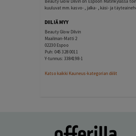
Beauty Glow Dilvin on Espoon Matinkylässä toi
kuuluvat mm. kasvo- , jalka- , käsi- ja täyteaineh
DIILIÄ MYY
Beauty Glow Dilvin
Maailman-Matti 2
02230 Espoo
Puh: 045 328 0011
Y-tunnus: 3384198-1
Katso kaikki Kauneus-kategorian diilit