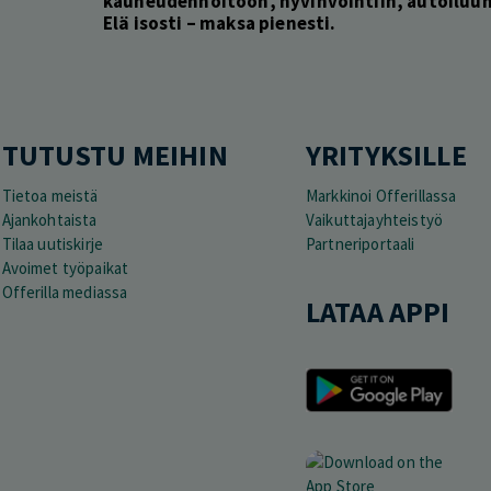
kauneudenhoitoon, hyvinvointiin, autoiluun 
Elä isosti – maksa pienesti.
TUTUSTU MEIHIN
YRITYKSILLE
Tietoa meistä
Markkinoi Offerillassa
Ajankohtaista
Vaikuttajayhteistyö
Tilaa uutiskirje
Partneriportaali
Avoimet työpaikat
Offerilla mediassa
LATAA APPI