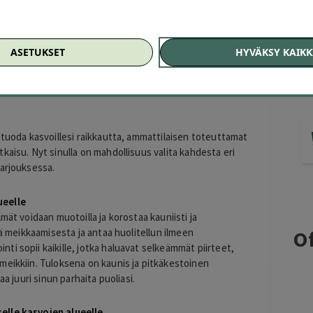
eelle 99 € (arvo 250 €)
ASETUKSET
HYVÄKSY KAIKK
ueen täyteainehoito 139 € (arvo 250 €)
 tuoda kasvoillesi raikkautta, ammattilaisen toteuttamat
kaisu. Nyt sinulla on mahdollisuus valita kahdesta eri
tarjouksessa.
ueelle
mät voidaan muotoilla ja korostaa kauniisti ja
tä meikkaamisesta ja antaa huolitellun ilmeen
Of
i sopii kaikille, jotka haluavat selkeämmät piirteet,
meikkiin. Tuloksena on kaunis ja pitkäkestoinen
aa juuri sinun parhaita puoliasi.
elle kasvojen alueelle