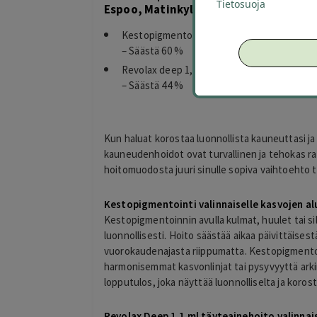
Tietosuoja
Espoo, Matinkylä
Kestopigmentointi valinnaiselle kasvojen alu
– Säästä 60 %
Revolax deep 1,1 ml valinnaisen kasvojen al
– Säästä 44 %
Kun haluat korostaa luonnollista kauneuttasi ja
kauneudenhoidot ovat turvallinen ja tehokas rat
hoitomuodosta juuri sinulle sopiva vaihtoehto 
Kestopigmentointi valinnaiselle kasvojen al
Kestopigmentoinnin avulla kulmat, huulet tai sil
luonnollisesti. Hoito säästää aikaa päivittäises
vuorokaudenajasta riippumatta. Kestopigmentoint
harmonisemmat kasvonlinjat tai pysyvyyttä arki
lopputulos, joka näyttää luonnolliselta ja korost
Revolax Deep 1,1 ml täyteainehoito valinnais