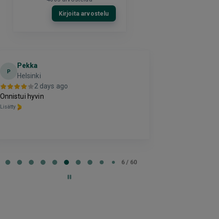
Kirjoita arvostelu
Pekka
El
E
P
Helsinki
2 da
2 days ago
Hyvä
Onnistui hyvin
Lisätty
Lisätty
e
6 / 60