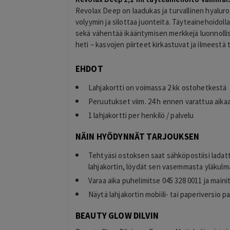
Revolax Deep on laadukas ja turvallinen hyalur
volyymin ja silottaa juonteita. Täyteainehoidolla
sekä vähentää ikääntymisen merkkejä luonnollis
heti – kasvojen piirteet kirkastuvat ja ilmeestä
EHDOT
Eija
E
Helsinki
Lahjakortti on voimassa 2 kk ostohetkestä
1 day ago
Peruutukset viim. 24 h ennen varattua aika
llinen hinta
Kaikki meni ihan nappiin! Suosittelen!
Lisätty
1 lahjakortti per henkilö / palvelu
NÄIN HYÖDYNNÄT TARJOUKSEN
Tehtyäsi ostoksen saat sähköpostiisi ladat
lahjakortin, löydät sen vasemmasta yläkulma
Varaa aika puhelimitse 045 328 0011 ja maini
Näytä lahjakortin mobiili- tai paperiversio 
BEAUTY GLOW DILVIN