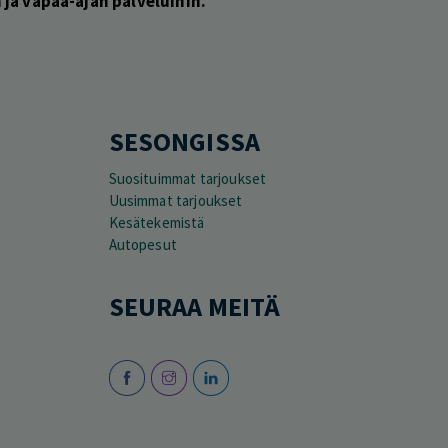
ja vapaa-ajan palveluihin.
SESONGISSA
Suosituimmat tarjoukset
Uusimmat tarjoukset
Kesätekemistä
Autopesut
SEURAA MEITÄ