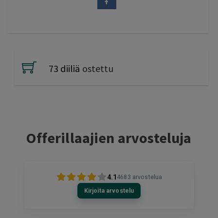
73 diiliä
ostettu
Offerillaajien arvosteluja
4.1
4683
arvostelua
Kirjoita arvostelu