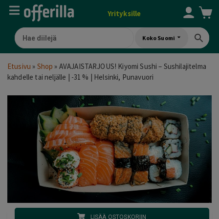
Yrityksille
Koko Suomi
Etusivu
»
Shop
»
AVAJAISTARJOUS! Kiyomi Sushi – Sushilajitelma
kahdelle tai neljälle | -31 % | Helsinki, Punavuori
LISÄÄ OSTOSKORIIN