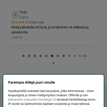
Toni
T
Espoo
3 days ago
Hinta palvelulle oli hyvä, ja ostaminen oli selkeää ja
vaivatonta
Lisätty
Page
6
6 / 60
of
60
Parempia diilejä juuri sinulle
Hyväksymällä evästeet näet tarjouksia, jotka kiinnostavat – sinun
kaupungista ja omien mieltymystesi mukaan. Offerilla ja sen
kolmannen osapuolen toimittajat (2)
keräävät henkilötietoja (esim.
IP-osoite tai laitetunniste) käyttäen evästeitä ja muita teknisiä