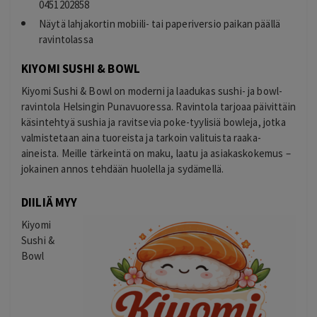
0451202858
Näytä lahjakortin mobiili- tai paperiversio paikan päällä
ravintolassa
KIYOMI SUSHI & BOWL
Kiyomi Sushi & Bowl on moderni ja laadukas sushi- ja bowl-
ravintola Helsingin Punavuoressa. Ravintola tarjoaa päivittäin
käsintehtyä sushia ja ravitsevia poke-tyylisiä bowleja, jotka
valmistetaan aina tuoreista ja tarkoin valituista raaka-
aineista. Meille tärkeintä on maku, laatu ja asiakaskokemus –
jokainen annos tehdään huolella ja sydämellä.
DIILIÄ MYY
Kiyomi
Sushi &
Bowl