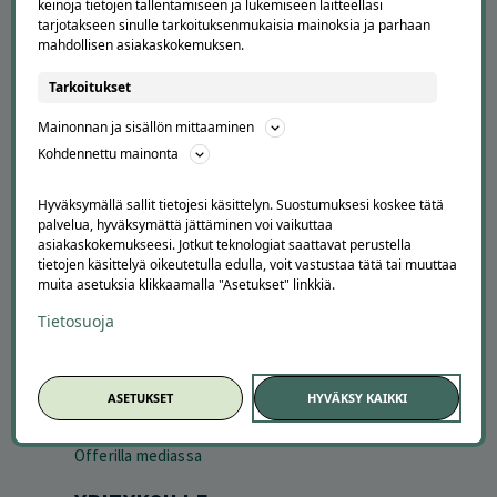
keinoja tietojen tallentamiseen ja lukemiseen laitteellasi
tarjotakseen sinulle tarkoituksenmukaisia mainoksia ja parhaan
mahdollisen asiakaskokemuksen.
Tarkoitukset
Mainonnan ja sisällön mittaaminen
APUA JA NEUVOJA
Kohdennettu mainonta
Peruuta tilaus
Asiakaspalvelu
Hyväksymällä sallit tietojesi käsittelyn. Suostumuksesi koskee tätä
Kuinka Offerilla toimii
palvelua, hyväksymättä jättäminen voi vaikuttaa
asiakaskokemukseesi. Jotkut teknologiat saattavat perustella
Usein kysytyt kysymykset
tietojen käsittelyä oikeutetulla edulla, voit vastustaa tätä tai muuttaa
Suosittele Offerillaa
muita asetuksia klikkaamalla "Asetukset" linkkiä.
TUTUSTU MEIHIN
Tietosuoja
Tietoa meistä
Ajankohtaista
ASETUKSET
HYVÄKSY KAIKKI
Tilaa uutiskirje
Avoimet työpaikat
Offerilla mediassa