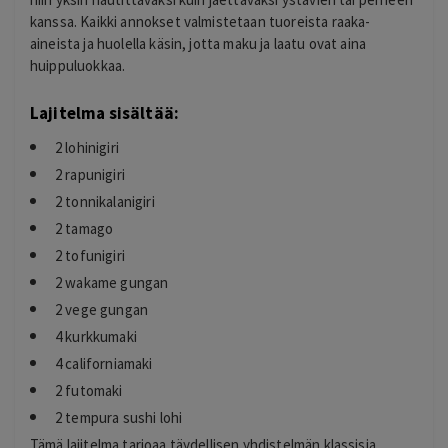
kanssa. Kaikki annokset valmistetaan tuoreista raaka-
aineista ja huolella käsin, jotta maku ja laatu ovat aina
huippuluokkaa.
Lajitelma sisältää:
2 lohinigiri
2 rapunigiri
2 tonnikalanigiri
2 tamago
2 tofunigiri
2 wakame gungan
2 vege gungan
4 kurkkumaki
4 californiamaki
2 futomaki
2 tempura sushi lohi
Tämä lajitelma tarjoaa täydellisen yhdistelmän klassisia