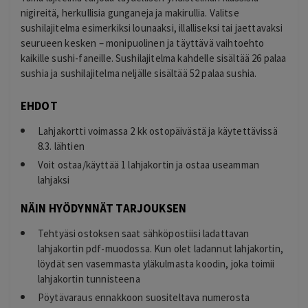
nigireitä, herkullisia gunganeja ja makirullia. Valitse
sushilajitelma esimerkiksi lounaaksi, illalliseksi tai jaettavaksi
seurueen kesken – monipuolinen ja täyttävä vaihtoehto
kaikille sushi-faneille. Sushilajitelma kahdelle sisältää 26 palaa
sushia ja sushilajitelma neljälle sisältää 52 palaa sushia.
EHDOT
Lahjakortti voimassa 2 kk ostopäivästä ja käytettävissä
8.3. lähtien
Voit ostaa/käyttää 1 lahjakortin ja ostaa useamman
lahjaksi
NÄIN HYÖDYNNÄT TARJOUKSEN
Tehtyäsi ostoksen saat sähköpostiisi ladattavan
lahjakortin pdf-muodossa. Kun olet ladannut lahjakortin,
löydät sen vasemmasta yläkulmasta koodin, joka toimii
lahjakortin tunnisteena
Pöytävaraus ennakkoon suositeltava numerosta