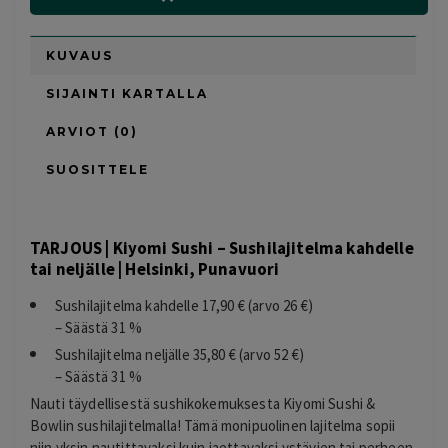
KUVAUS
SIJAINTI KARTALLA
ARVIOT (0)
SUOSITTELE
TARJOUS | Kiyomi Sushi – Sushilajitelma kahdelle
tai neljälle | Helsinki, Punavuori
Sushilajitelma kahdelle 17,90 € (arvo 26 €)
– Säästä 31 %
Sushilajitelma neljälle 35,80 € (arvo 52 €)
– Säästä 31 %
Nauti täydellisestä sushikokemuksesta Kiyomi Sushi &
Bowlin sushilajitelmalla! Tämä monipuolinen lajitelma sopii
niin yksin nautittavaksi kuin jaettavaksi ystävien tai perheen