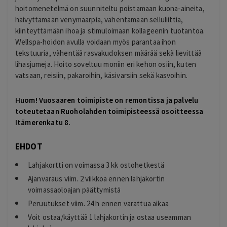
hoitomenetelmä on suunniteltu poistamaan kuona-aineita,
häivyttämään venymäarpia, vähentämään selluliittia,
kiinteyttämään ihoa ja stimuloimaan kollageenin tuotantoa.
Wellspa-hoidon avulla voidaan myös parantaa ihon
tekstuuria, vähentää rasvakudoksen määrää sekä lievittää
lihasjumeja. Hoito soveltuu moniin eri kehon osiin, kuten
vatsaan, reisiin, pakaroihin, käsivarsiin sekä kasvoihin.
Huom! Vuosaaren toimipiste on remontissa ja palvelu
toteutetaan Ruoholahden toimipisteessä osoitteessa
Itämerenkatu 8.
EHDOT
Lahjakortti on voimassa 3 kk ostohetkestä
Ajanvaraus viim. 2 viikkoa ennen lahjakortin
voimassaoloajan päättymistä
Peruutukset viim. 24 h ennen varattua aikaa
Voit ostaa/käyttää 1 lahjakortin ja ostaa useamman