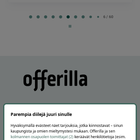
Page
6
6 / 60
of
60
Parempia diilejä juuri sinulle
APUA JA NEUVOJA
Hyväksymällä evästeet näet tarjouksia, jotka kiinnostavat – sinun
kaupungista ja omien mieltymystesi mukaan. Offerilla ja sen
Peruuta tilaus
kolmannen osapuolen toimittajat (2)
keräävät henkilötietoja (esim.