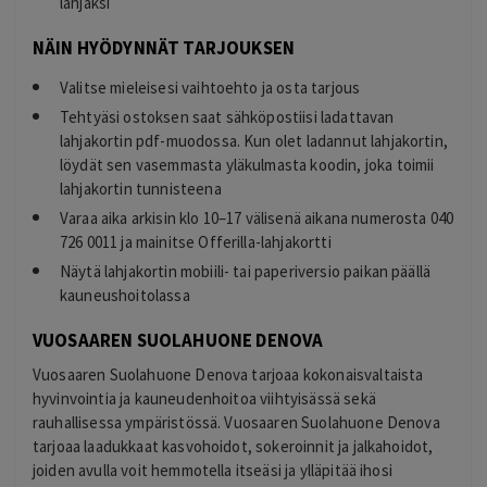
lahjaksi
NÄIN HYÖDYNNÄT TARJOUKSEN
Valitse mieleisesi vaihtoehto ja osta tarjous
Tehtyäsi ostoksen saat sähköpostiisi ladattavan
lahjakortin pdf-muodossa. Kun olet ladannut lahjakortin,
löydät sen vasemmasta yläkulmasta koodin, joka toimii
lahjakortin tunnisteena
Varaa aika arkisin klo 10–17 välisenä aikana numerosta
040
726 0011
ja mainitse Offerilla-lahjakortti
Näytä lahjakortin mobiili- tai paperiversio paikan päällä
kauneushoitolassa
VUOSAAREN SUOLAHUONE DENOVA
Vuosaaren Suolahuone Denova tarjoaa kokonaisvaltaista
hyvinvointia ja kauneudenhoitoa viihtyisässä sekä
rauhallisessa ympäristössä. Vuosaaren Suolahuone Denova
tarjoaa laadukkaat kasvohoidot, sokeroinnit ja jalkahoidot,
joiden avulla voit hemmotella itseäsi ja ylläpitää ihosi