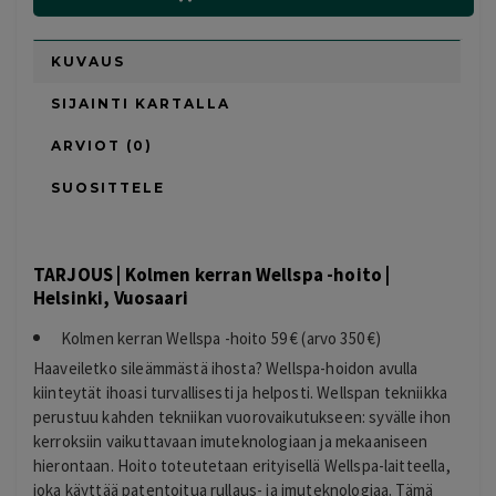
KUVAUS
SIJAINTI KARTALLA
ARVIOT (0)
SUOSITTELE
TARJOUS | Kolmen kerran Wellspa -hoito |
Helsinki, Vuosaari
Kolmen kerran Wellspa -hoito 59 € (arvo 350 €)
Haaveiletko sileämmästä ihosta? Wellspa-hoidon avulla
kiinteytät ihoasi turvallisesti ja helposti. Wellspan tekniikka
perustuu kahden tekniikan vuorovaikutukseen: syvälle ihon
kerroksiin vaikuttavaan imuteknologiaan ja mekaaniseen
hierontaan. Hoito toteutetaan erityisellä Wellspa-laitteella,
joka käyttää patentoitua rullaus- ja imuteknologiaa. Tämä