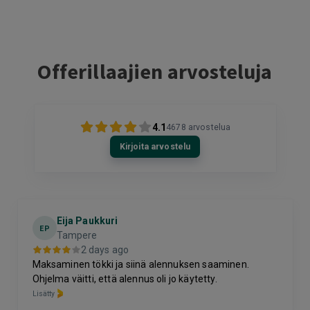
Offerillaajien arvosteluja
4.1
4678
arvostelua
Kirjoita arvostelu
Eija Paukkuri
EP
Tampere
2 days ago
Maksaminen tökki ja siinä alennuksen saaminen.
Ohjelma väitti, että alennus oli jo käytetty.
Lisätty