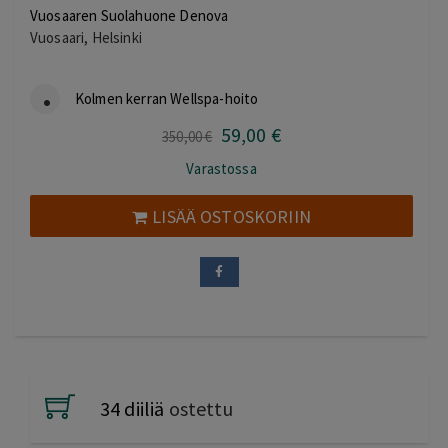
Vuosaaren Suolahuone Denova
Vuosaari, Helsinki
Kolmen kerran Wellspa-hoito
59
,00
€
Alkuperäinen
Nykyinen
350
,00
€
hinta
hinta
Varastossa
oli:
on:
350,00 €.
59,00 €.
LISÄÄ OSTOSKORIIN
34 diiliä
ostettu