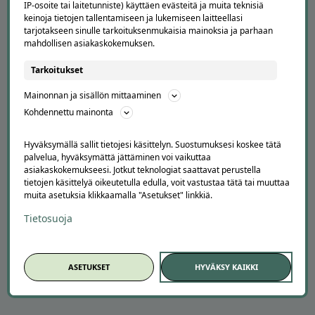
Asiakaspalvelu
IP-osoite tai laitetunniste) käyttäen evästeitä ja muita teknisiä
Kuinka Offerilla toimii
keinoja tietojen tallentamiseen ja lukemiseen laitteellasi
tarjotakseen sinulle tarkoituksenmukaisia mainoksia ja parhaan
Usein kysytyt kysymykset
mahdollisen asiakaskokemuksen.
Suosittele Offerillaa
Tarkoitukset
TUTUSTU MEIHIN
Mainonnan ja sisällön mittaaminen
Tietoa meistä
Kohdennettu mainonta
Ajankohtaista
Tilaa uutiskirje
Hyväksymällä sallit tietojesi käsittelyn. Suostumuksesi koskee tätä
Avoimet työpaikat
palvelua, hyväksymättä jättäminen voi vaikuttaa
Offerilla mediassa
asiakaskokemukseesi. Jotkut teknologiat saattavat perustella
tietojen käsittelyä oikeutetulla edulla, voit vastustaa tätä tai muuttaa
YRITYKSILLE
muita asetuksia klikkaamalla "Asetukset" linkkiä.
Markkinoi Offerillassa
Tietosuoja
Vaikuttajayhteistyö
Partneriportaali
ASETUKSET
HYVÄKSY KAIKKI
LATAA APPI