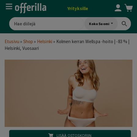
Yrityksille
Koko Suomi
Etusivu
»
Shop
»
Helsinki
»
Kolmen kerran Wellspa -hoito | -83 % |
Helsinki, Vuosaari
LISÄÄ OSTOSKORIIN