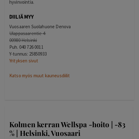
hyvinvointia.
DIILIÄ MYY
Vuosaaren Suolahuone Denova
Ulappasaarentie 4
00980 Helsinki
Puh.
040 726 0011
Y-tunnus: 25850933
Yrityksen sivut
Katso myös muut kauneusdiilit
Kolmen kerran Wellspa -hoito | -83
% | Helsinki, Vuosaari