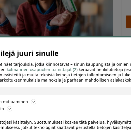
lejä juuri sinulle
t näet tarjouksia, jotka kiinnostavat – sinun kaupungista ja omien 
 sen
kolmannen osapuolen toimittajat (2)
keräävät henkilötietoja (esi
n evästeitä ja muita teknisiä keinoja tietojen tallentamiseen ja luke
 tarkoituksenmukaisia mainoksia ja parhaan mahdollisen asiakask
TTELE
ön mittaaminen
ta
Of
rkkokauppaan
ietojesi käsittelyn. Suostumuksesi koskee tätä palvelua, hyväksymät
mukseesi. Jotkut teknologiat saattavat perustella tietojen käsittelyä