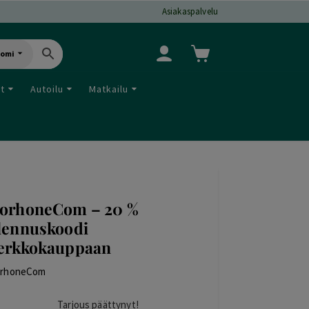
Asiakaspalvelu
uomi
ut
Autoilu
Matkailu
orhoneCom – 20 %
lennuskoodi
erkkokauppaan
rhoneCom
Tarjous päättynyt!