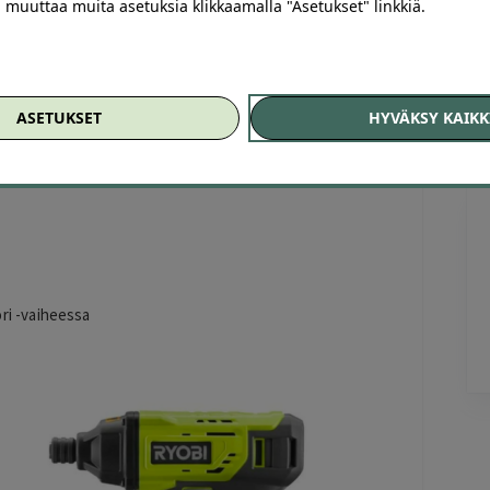
ai muuttaa muita asetuksia klikkaamalla "Asetukset" linkkiä.
uppaan
ASETUKSET
HYVÄKSY KAIKK
ko valikoimasta. Löydä tunnetut tuotemerkit kuten
, BOSCH, Rowenta sekä Philips. Tutustu valikoimaan ja
Jarkko
J
Ylöjärvi
2 days ago
Helppo, vaivaton ja edullinen hinta
ri -vaiheessa
Lisätty
Pag
6
of
60