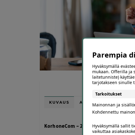
Parempia dii
Hyväksymällä evästee
mukaan. Offerilla ja
laitetunniste) käyttäe
tarjotakseen sinulle
Tarkoitukset
KUVAUS
ARVIOT (0)
SUOSI
Mainonnan ja sisäll
Kohdennettu mainon
KorhoneCom – 20 % alennuskoodi ve
Hyväksymällä sallit t
vaikuttaa asiakaskoke