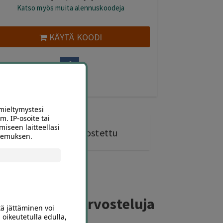
Katso myös muita alennuskoodeja
KÄYTÄ KOODI
mieltymystesi
m. IP-osoite tai
miseen laitteellasi
180 kohdetta
ostettu
okemuksen.
ferillaajien arvosteluja
tä jättäminen voi
 oikeutetulla edulla,