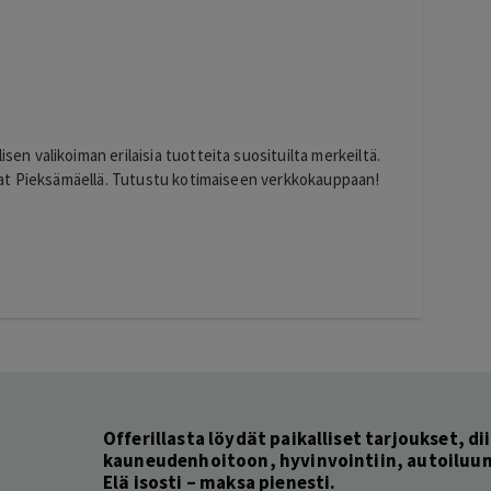
 valikoiman erilaisia tuotteita suosituilta merkeiltä.
at Pieksämäellä. Tutustu kotimaiseen verkkokauppaan!
Offerillasta löydät paikalliset tarjoukset, dii
kauneudenhoitoon, hyvinvointiin, autoiluun 
Elä isosti – maksa pienesti.