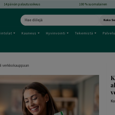
14
päivän palautusoikeus
100 % suomalainen
Koko S
intolat
Kauneus
Hyvinvointi
Tekemistä
Palvel
i verkkokauppaan
K
a
v
Ko