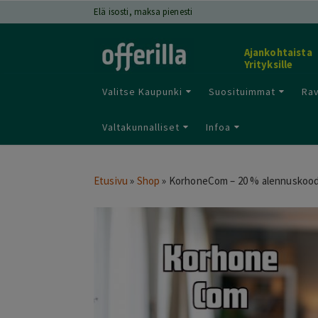
Elä isosti, maksa pienesti
Ajankohtaista
Yrityksille
Valitse Kaupunki
Suosituimmat
Rav
Valtakunnalliset
Infoa
Etusivu
»
Shop
»
KorhoneCom – 20 % alennuskood