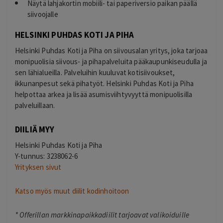
Näytä lahjakortin mobiili- tai paperiversio paikan päällä
siivoojalle
HELSINKI PUHDAS KOTI JA PIHA
Helsinki Puhdas Koti ja Piha on siivousalan yritys, joka tarjoaa
monipuolisia siivous- ja pihapalveluita pääkaupunkiseudulla ja
sen lähialueilla. Palveluihin kuuluvat kotisiivoukset,
ikkunanpesut sekä pihatyöt. Helsinki Puhdas Koti ja Piha
helpottaa arkea ja lisää asumisviihtyvyyttä monipuolisilla
palveluillaan.
DIILIÄ MYY
Helsinki Puhdas Koti ja Piha
Y-tunnus: 3238062-6
Yrityksen sivut
Katso myös muut diilit kodinhoitoon
*
Offerillan markkinapaikkadiilit tarjoavat valikoiduille