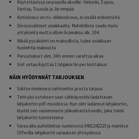
Käytettävissä seuraavilla alueille: Helsinki, Espoo,
Vantaa, Tuusula ja Järvenpää
Kotisiivous on ns. viikkosiivous, ei sisällä erikoistöitä
Siivousvälineet asiakkaalta. Mahdollista saada myös
yritykseltä mutta silloin lisämaksu alk. 10 €
Mikäli pysäköinti on maksullista, tulee asiakkaan
huolehtia maksusta
Peruutukset viim. 24 h ennen varattua aikaa
Voit ostaa/käyttää 1 lahjakortin per kotitalous
NÄIN HYÖDYNNÄT TARJOUKSEN
Valitse mieleisesi vaihtoehto ja osta tarjous
Tehtyäsi ostoksen saat sähköpostiisi ladattavan
lahjakortin pdf-muodossa. Kun olet ladannut lahjakortin,
löydät sen vasemmasta yläkulmasta koodin, joka toimii
lahjakortin tunnisteena
Varaa aika puhelimitse numerosta 0401242223 ja mainitse
Offerilla-lahjakortti varauksen yhteydessä