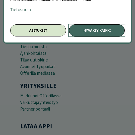
Asiakaspalvelu
Tietosuoja
Kuinka Offerilla toimii
Usein kysytyt kysymykset
Suosittele Offerillaa
ASETUKSET
HYVÄKSY KAIKKI
TUTUSTU MEIHIN
Tietoa meistä
Ajankohtaista
Tilaa uutiskirje
Avoimet työpaikat
Offerilla mediassa
YRITYKSILLE
Markkinoi Offerillassa
Vaikuttajayhteistyö
Partneriportaali
LATAA APPI