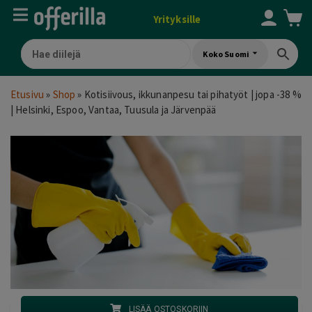
Yrityksille
Koko Suomi
Etusivu
»
Shop
»
Kotisiivous, ikkunanpesu tai pihatyöt | jopa -38 %
| Helsinki, Espoo, Vantaa, Tuusula ja Järvenpää
LISÄÄ OSTOSKORIIN