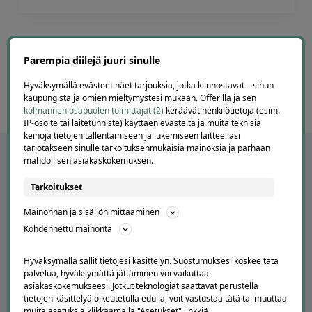
Page
7
7 / 60
of
Parempia diilejä juuri sinulle
60
Hyväksymällä evästeet näet tarjouksia, jotka kiinnostavat – sinun
kaupungista ja omien mieltymystesi mukaan. Offerilla ja sen
kolmannen osapuolen toimittajat (2)
keräävät henkilötietoja (esim.
IP-osoite tai laitetunniste) käyttäen evästeitä ja muita teknisiä
keinoja tietojen tallentamiseen ja lukemiseen laitteellasi
tarjotakseen sinulle tarkoituksenmukaisia mainoksia ja parhaan
mahdollisen asiakaskokemuksen.
Tarkoitukset
Mainonnan ja sisällön mittaaminen
Kohdennettu mainonta
Hyväksymällä sallit tietojesi käsittelyn. Suostumuksesi koskee tätä
palvelua, hyväksymättä jättäminen voi vaikuttaa
APUA JA NEUVOJA
asiakaskokemukseesi. Jotkut teknologiat saattavat perustella
tietojen käsittelyä oikeutetulla edulla, voit vastustaa tätä tai muuttaa
Peruuta tilaus
muita asetuksia klikkaamalla "Asetukset" linkkiä.