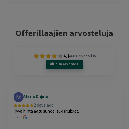
Offerillaajien arvosteluja
4.1
4681
arvostelua
Kirjoita arvostelu
Eija Paukkuri
EP
Tampere
2 days ago
set.
Maksaminen tökki ja siinä alennuks
Ohjelma väitti, että alennus oli jo käy
Lisätty