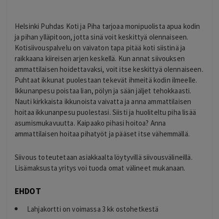
Helsinki Puhdas Koti ja Piha tarjoaa monipuolista apua kodin
ja pihan ylläpitoon, jotta sinä voit keskittyä olennaiseen.
Kotisiivouspalvelu on vaivaton tapa pitää koti siistinä ja
raikkaana kiireisen arjen keskellä. Kun annat siivouksen
ammattilaisen hoidettavaksi, voit itse keskittyä olennaiseen.
Puhtaat ikkunat puolestaan tekevät ihmeitä kodin ilmeelle.
Ikkunanpesu poistaa lian, pölyn ja sään jäljet tehokkaasti.
Nauti kirkkaista ikkunoista vaivatta ja anna ammattilaisen
hoitaa ikkunanpesu puolestasi. Siisti ja huoliteltu piha lisää
asumismukavuutta. Kaipaako pihasi hoitoa? Anna
ammattilaisen hoitaa pihatyöt ja pääset itse vähemmällä.
Siivous toteutetaan asiakkaalta löytyvillä siivousvälineillä.
Lisämaksusta yritys voi tuoda omat välineet mukanaan.
EHDOT
Lahjakortti on voimassa 3 kk ostohetkestä