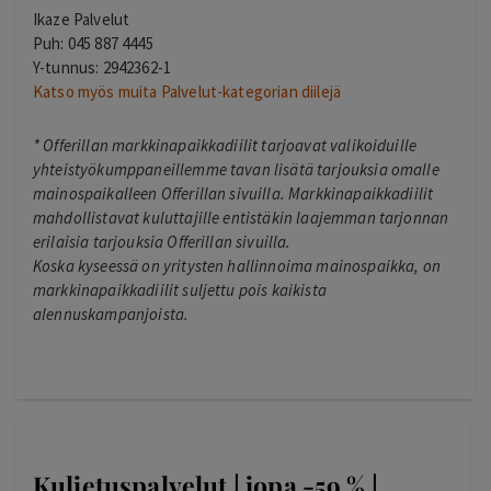
Ikaze Palvelut
Puh: 045 887 4445
Y-tunnus: 2942362-1
Katso myös muita Palvelut-kategorian diilejä
*
Offerillan markkinapaikkadiilit tarjoavat valikoiduille
yhteistyökumppaneillemme tavan lisätä tarjouksia omalle
mainospaikalleen Offerillan sivuilla. Markkinapaikkadiilit
mahdollistavat kuluttajille entistäkin laajemman tarjonnan
erilaisia tarjouksia Offerillan sivuilla.
Koska kyseessä on yritysten hallinnoima mainospaikka, on
markkinapaikkadiilit suljettu pois kaikista
alennuskampanjoista.
Kuljetuspalvelut | jopa -59 % |