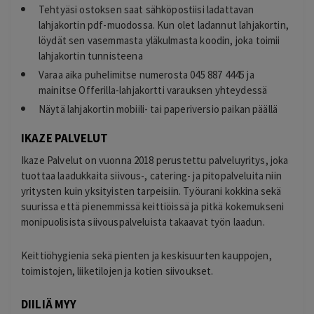
Tehtyäsi ostoksen saat sähköpostiisi ladattavan
lahjakortin pdf-muodossa. Kun olet ladannut lahjakortin,
löydät sen vasemmasta yläkulmasta koodin, joka toimii
lahjakortin tunnisteena
Varaa aika puhelimitse numerosta 045 887 4445 ja
mainitse Offerilla-lahjakortti varauksen yhteydessä
Näytä lahjakortin mobiili- tai paperiversio paikan päällä
IKAZE PALVELUT
Ikaze Palvelut on vuonna 2018 perustettu palveluyritys, joka
tuottaa laadukkaita siivous-, catering- ja pitopalveluita niin
yritysten kuin yksityisten tarpeisiin. Työurani kokkina sekä
suurissa että pienemmissä keittiöissä ja pitkä kokemukseni
monipuolisista siivouspalveluista takaavat työn laadun.
Keittiöhygienia sekä pienten ja keskisuurten kauppojen,
toimistojen, liiketilojen ja kotien siivoukset.
DIILIÄ MYY