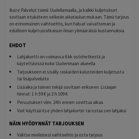
Ikaze Palvelut toimii Uudellamaalla, ja kaikki kuljetukset
sovitaan etukäteen selkeän aikataulun mukaan. Tämä tarjous
on erinomainen vaihtoehto, kun haluat vaivattoman ja
edullisen kuljetusratkaisun ilman ylimääräisiä kustannuksia.
EHDOT
Lahjakortti on voimassa 6 kk ostohetkestä ja
käytettävissä koko Uudenmaan alueella
Tarjoukseen ei sisälly raskaiden kalusteiden kuljetusta
tai lisäpalveluita
Lisäaika ja toinen tekijä sovitaan erikseen. Lisäajan
hinnat: 1 h 59 € ja 2 h 109 €
Peruutukset viim. 24 h ennen sovittua aikaa
Voit käyttää itse yhden lahjakortin tai ostaa sen lahjaksi
NÄIN HYÖDYNNÄT TARJOUKSEN
Valitse mieleisesi vaihtoehto ja osta tarjous