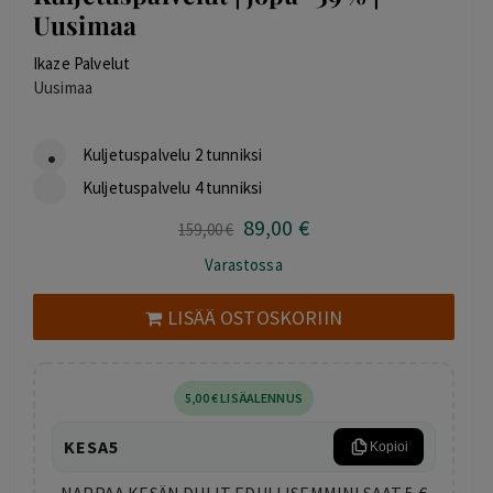
Uusimaa
Ikaze Palvelut
Uusimaa
Kuljetuspalvelu 2 tunniksi
Kuljetuspalvelu 4 tunniksi
89
,00
€
Alkuperäinen
Nykyinen
159
,00
€
hinta
hinta
Varastossa
oli:
on:
159,00 €.
89,00 €.
LISÄÄ OSTOSKORIIN
5
,00
€
LISÄALENNUS
KESA5
Kopioi
NAPPAA KESÄN DIILIT EDULLISEMMIN! SAAT 5 €