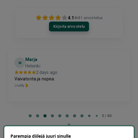
4.1
4681
arvostelua
Kirjoita arvostelu
Marja
M
Helsinki
2 days ago
Vaivatonta ja nopea.
Lisätty
Page
3
3 / 60
of
60
Parempia diilejä juuri sinulle