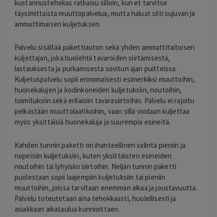
kustannustehokas ratkaisu silloin, kun et tarvitse
täysimittaista muuttopalvelua, mutta haluat silti sujuvan ja
ammattimaisen kuljetuksen.
Palvelu sisältää pakettiauton sekä yhden ammattitaitoisen
kuljettajan, joka huolehtii tavaroiden siirtämisestä,
lastauksesta ja purkamisesta sovitun ajan puitteissa.
Kuljetuspalvelu sopii erinomaisesti esimerkiksi muuttoihin,
huonekalujen ja kodinkoneiden kuljetuksiin, noutoihin,
toimituksiin sekä erilaisiin tavarasiirtoihin. Palvelu ei rajoitu
pelkästään muuttolaatikoihin, vaan sillä voidaan kuljettaa
myös yksittäisiä huonekaluja ja suurempia esineitä.
Kahden tunnin paketti on ihanteellinen valinta pieniin ja
nopeisiin kuljetuksiin, kuten yksittäisten esineiden
noutoihin tai lyhyisiin siirtoihin. Neljän tunnin paketti
puolestaan sopii laajempiin kuljetuksiin tai pieniin
muuttoihin, joissa tarvitaan enemmän aikaa ja joustavuutta.
Palvelu toteutetaan aina tehokkaasti, huolellisesti ja
asiakkaan aikataulua kunnioittaen.