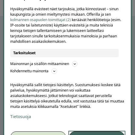
Hyväksymällä evästeet näet tarjouksia, jotka kiinnostavat – sinun
kaupungista ja omien mieltymystesi mukaan. Offerilla ja sen
kolmannen osapuolen toimittajat (2)
keräävät henkilötietoja (esim.
IP-osoite tai laitetunniste) käyttäen evästeitä ja muita teknisiä
keinoja tietojen tallentamiseen ja lukemiseen laitteellasi
tarjotakseen sinulle tarkoituksenmukaisia mainoksia ja parhaan
mahdollisen asiakaskokemuksen.
Tarkoitukset
Mainonnan ja sisällön mittaaminen
Kohdennettu mainonta
APUA JA NEUVOJA
Hyväksymällä sallit tietojesi käsittelyn. Suostumuksesi koskee tätä
palvelua, hyväksymättä jättäminen voi vaikuttaa
Peruuta tilaus
asiakaskokemukseesi. Jotkut teknologiat saattavat perustella
Asiakaspalvelu
tietojen käsittelyä oikeutetulla edulla, voit vastustaa tätä tai muuttaa
Kuinka Offerilla toimii
muita asetuksia klikkaamalla "Asetukset" linkkiä.
Usein kysytyt kysymykset
Tietosuoja
Suosittele Offerillaa
TUTUSTU MEIHIN