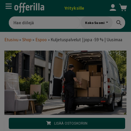
Yrityksille
Koko Suomi
Etusivu
»
Shop
»
Espoo
»
Kuljetuspalvelut | jopa -59 % | Uusimaa
LISÄÄ OSTOSKORIIN