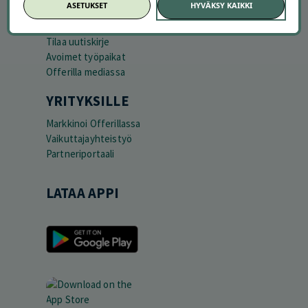
ASETUKSET
HYVÄKSY KAIKKI
Tietoa meistä
Ajankohtaista
Tilaa uutiskirje
Avoimet työpaikat
Offerilla mediassa
YRITYKSILLE
Markkinoi Offerillassa
Vaikuttajayhteistyö
Partneriportaali
LATAA APPI