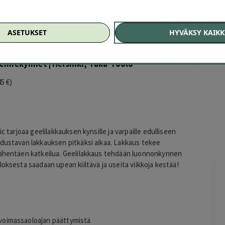
ASETUKSET
HYVÄKSY KAIKK
n! Lataa sovelluksemme
iPhonelle
tai
Androidille
.
Of
kennekynnet | Helsinki, Taka-Töölö
45 €)
c tarjoaa geelilakkauksen kynsille ja varpaille edulliseen
edustavan lakkauksen pitkäksi aikaa. Lakkaus tekee
 vähentäen katkeilua. Geelilakkaus tehdään luonnonkynnen
oksesta saadaan upean kiiltävä ja useita viikkoja kestää!
Maria Kujala
1 day ago
Hyvä hintalaatu suhde, suositukset.
Lisätty
n voimassaoloajan päättymistä