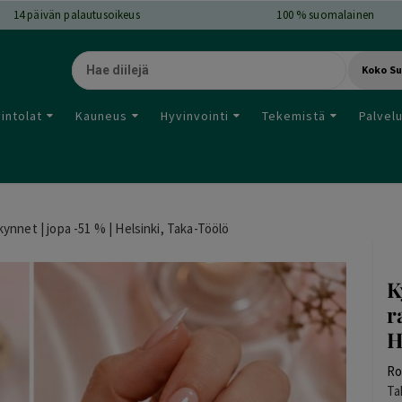
14
päivän palautusoikeus
100 % suomalainen
Koko S
intolat
Kauneus
Hyvinvointi
Tekemistä
Palvel
ynnet | jopa -51 % | Helsinki, Taka-Töölö
K
r
H
Ro
Ta