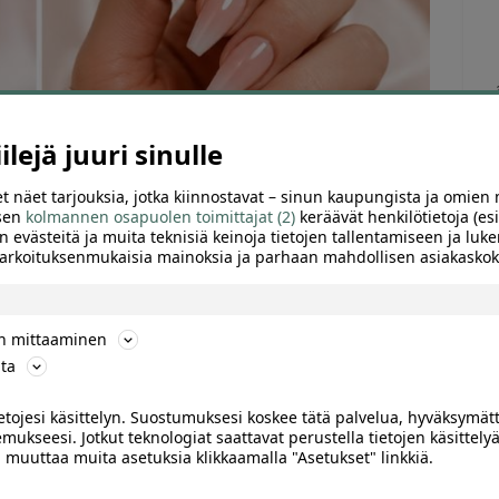
lejä juuri sinulle
t näet tarjouksia, jotka kiinnostavat – sinun kaupungista ja omien 
 sen
kolmannen osapuolen toimittajat (2)
keräävät henkilötietoja (esi
Tu
n evästeitä ja muita teknisiä keinoja tietojen tallentamiseen ja luke
 tarkoituksenmukaisia mainoksia ja parhaan mahdollisen asiakask
ön mittaaminen
ta
ARVIOT (0)
SUOSITTELE
ietojesi käsittelyn. Suostumuksesi koskee tätä palvelua, hyväksymät
mukseesi. Jotkut teknologiat saattavat perustella tietojen käsittelyä
etkellä saatavilla, mutta voit katsoa ajankohtaiset
ai muuttaa muita asetuksia klikkaamalla "Asetukset" linkkiä.
rillasta.