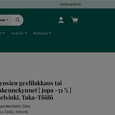
Asiakaspalvelu
uomi
ut
Autoilu
Matkailu
ynsien geelilakkaus tai
akennekynnet | jopa -51 % |
elsinki, Taka-Töölö
yal Aesthetic Clinic
ka-Töölö, Helsinki