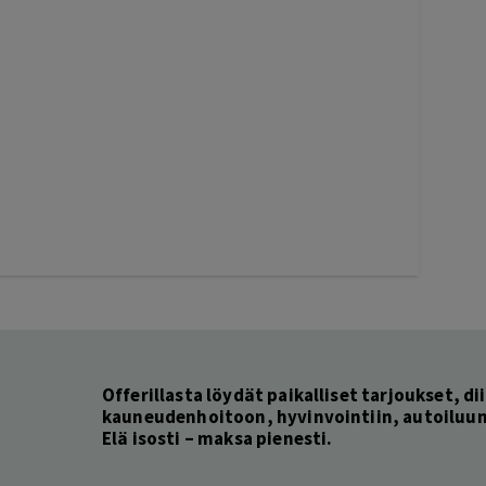
Offerillasta löydät paikalliset tarjoukset, dii
kauneudenhoitoon, hyvinvointiin, autoiluun 
Elä isosti – maksa pienesti.