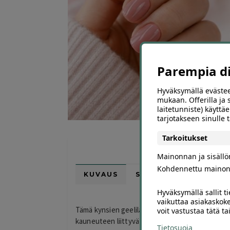
Parempia dii
Hyväksymällä evästee
mukaan. Offerilla ja
laitetunniste) käyttäe
tarjotakseen sinulle
Tarkoitukset
Mainonnan ja sisäll
Kohdennettu mainon
KUVAUS
SIJAINTI KARTALLA
Hyväksymällä sallit t
vaikuttaa asiakaskoke
Tämä kynsien geelilakkaus tarjous ei ole tällä h
voit vastustaa tätä t
kauneuteen liittyvät tarjoukset Helsingissä Offe
Tietosuoja