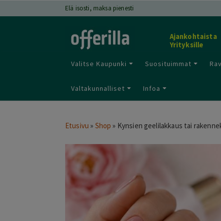
Elä isosti, maksa pienesti
Ajankohtaista
Yrityksille
Valitse Kaupunki
Suosituimmat
Rav
Valtakunnalliset
Infoa
Etusivu
»
Shop
»
Kynsien geelilakkaus tai rakennek