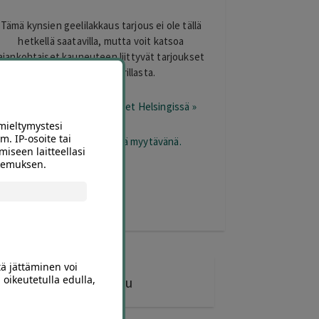
Tämä kynsien geelilakkaus tarjous ei ole tällä
hetkellä saatavilla, mutta voit katsoa
ajankohtaiset kauneuteen liittyvät tarjoukset
Helsingissä Offerillasta.
Katso kauneuden tarjoukset Helsingissä »
mieltymystesi
m. IP-osoite tai
otetta ei ole varastossa eikä myytävänä.
miseen laitteellasi
okemuksen.
tä jättäminen voi
 oikeutetulla edulla,
21 diiliä
ostettu