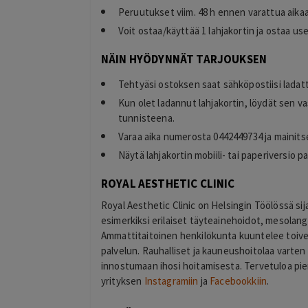
Peruutukset viim. 48 h ennen varattua aika
Voit ostaa/käyttää 1 lahjakortin ja ostaa u
NÄIN HYÖDYNNÄT TARJOUKSEN
Tehtyäsi ostoksen saat sähköpostiisi lada
Kun olet ladannut lahjakortin, löydät sen v
tunnisteena.
Varaa aika numerosta 0442449734 ja mainits
Näytä lahjakortin mobiili- tai paperiversio 
ROYAL AESTHETIC CLINIC
Royal Aesthetic Clinic on Helsingin Töölössä si
esimerkiksi erilaiset täyteainehoidot, mesolang
Ammattitaitoinen henkilökunta kuuntelee toivei
palvelun. Rauhalliset ja kauneushoitolaa varte
innostumaan ihosi hoitamisesta. Tervetuloa p
yrityksen
Instagramiin
ja
Facebookkiin
.