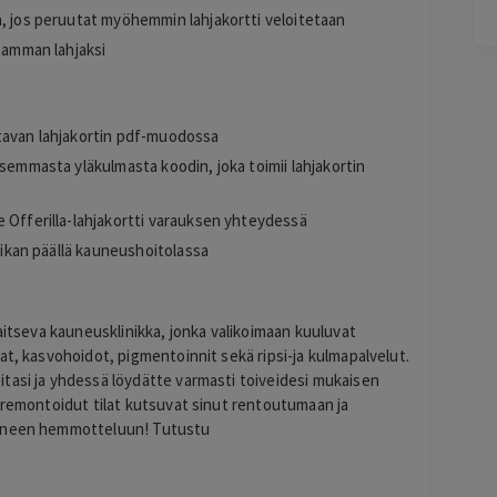
a, jos peruutat myöhemmin lahjakortti veloitetaan
seamman lahjaksi
Pag
6
of
ttavan lahjakortin pdf-muodossa
60
asemmasta yläkulmasta koodin, joka toimii lahjakortin
e Offerilla-lahjakortti varauksen yhteydessä
paikan päällä kauneushoitolassa
jaitseva kauneusklinikka, jonka valikoimaan kuuluvat
at, kasvohoidot, pigmentoinnit sekä ripsi-ja kulmapalvelut.
tasi ja yhdessä löydätte varmasti toiveidesi mukaisen
n remontoidut tilat kutsuvat sinut rentoutumaan ja
ieneen hemmotteluun! Tutustu