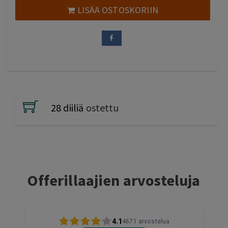
120,00 €.
49,00 €.
LISÄÄ OSTOSKORIIN
28 diiliä
ostettu
Offerillaajien arvosteluja
4.1
4671
arvostelua