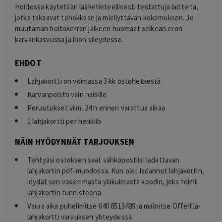
Hoidossa käytetään lääketieteellisesti testattuja laitteita,
jotka takaavat tehokkaan ja miellyttävän kokemuksen. Jo
muutaman hoitokerran jälkeen huomaat selkeän eron
karvankasvussa ja ihon sileydessä.
EHDOT
Lahjakortti on voimassa 3 kk ostohetkestä
Karvanpoisto vain naisille
Peruutukset viim. 24 h ennen varattua aikaa
1 lahjakortti per henkilö
NÄIN HYÖDYNNÄT TARJOUKSEN
Tehtyäsi ostoksen saat sähköpostiisi ladattavan
lahjakortin pdf-muodossa. Kun olet ladannut lahjakortin,
löydät sen vasemmasta yläkulmasta koodin, joka toimii
lahjakortin tunnisteena
Varaa aika puhelimitse 040 8513489 ja mainitse Offerilla-
lahjakortti varauksen yhteydessä.