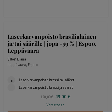
Laserkarvanpoisto brasilialainen
ja/tai säärille | jopa -59 % | Espoo,
Leppävaara
Salon Diana
Leppävaara, Espoo
Laserkarvanpoisto brassi tai sääret
Laserkarvanpoisto brassi ja sääret
49
,00
€
Alkuperäinen
Nykyinen
120
,00
€
hinta
hinta
Varastossa
oli:
on: