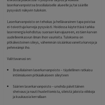
laserkarvanpoistoa brasilialaiselle alueelle ja/tai säärille
pysyvästi näkyvin tuloksin.
Laserkarvanpoisto on tehokas ja hellävarainen tapa poistaa
ei-toivottuja karvoja pysyvästi. Hoidossa käytettävä tarkka
laserenergia kohdistuu suoraan karvajuureen, estäen karvan
uudelleenkasvun ilman ihon vaurioita. Tuloksena on
pitkäkestoinen sileys, vähemmän sisäänkasvaneita karvoja ja
pehmeämpi iho.
Valittavanasi on:
Brasilialainen laserkarvanpoisto – täydellinen ratkaisu
intiimialueen pitkäaikaiseen sileyteen
Säärien laserkarvanpoisto – unohda päivittäinen
sheivaus ja nauti huolettomista, sileistä jaloista viikkoja
ja kuukausia kerrallaan