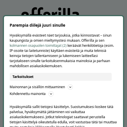
Parempia diilejä juuri sinulle
Hyväksymällä evästeet näet tarjouksia, jotka kiinnostavat – sinun
kaupungista ja omien mieltymystesi mukaan. Offerilla ja sen
kolmannen osapuolen toimittajat (2)
keräävät henkilötietoja (esim.
IP-osoite tai laitetunniste) käyttäen evästeitä ja muita teknisiä
APUA JA NEUVOJA
keinoja tietojen tallentamiseen ja lukemiseen laitteellasi
tarjotakseen sinulle tarkoituksenmukaisia mainoksia ja parhaan
Peruuta tilaus
mahdollisen asiakaskokemuksen.
Asiakaspalvelu
Tarkoitukset
Kuinka Offerilla toimii
Usein kysytyt kysymykset
Mainonnan ja sisällön mittaaminen
Suosittele Offerillaa
Kohdennettu mainonta
TUTUSTU MEIHIN
Hyväksymällä sallit tietojesi käsittelyn. Suostumuksesi koskee tätä
Tietoa meistä
palvelua, hyväksymättä jättäminen voi vaikuttaa
asiakaskokemukseesi. Jotkut teknologiat saattavat perustella
Ajankohtaista
tietojen käsittelyä oikeutetulla edulla, voit vastustaa tätä tai muuttaa
Tilaa uutiskirje