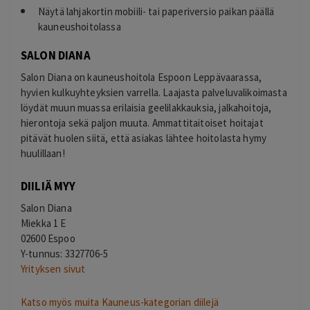
Näytä lahjakortin mobiili- tai paperiversio paikan päällä
kauneushoitolassa
SALON DIANA
Salon Diana on kauneushoitola Espoon Leppävaarassa,
hyvien kulkuyhteyksien varrella. Laajasta palveluvalikoimasta
löydät muun muassa erilaisia geelilakkauksia, jalkahoitoja,
hierontoja sekä paljon muuta. Ammattitaitoiset hoitajat
pitävät huolen siitä, että asiakas lähtee hoitolasta hymy
huulillaan!
DIILIÄ MYY
Salon Diana
Miekka 1 E
02600 Espoo
Y-tunnus: 3327706-5
Yrityksen sivut
Katso myös muita Kauneus-kategorian diilejä