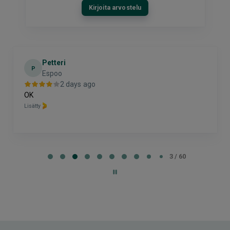
Kirjoita arvostelu
Petteri
P
Espoo
2 days ago
OK
Lisätty
Page
3
3 / 60
of
60