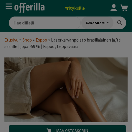
Yrityksille
Koko Suomi
Etusivu
»
Shop
»
Espoo
»
Laserkarvanpoisto brasilialainen ja/tai
säärille | jopa -59 % | Espoo, Leppävaara
LISÄÄ OSTOSKORIIN