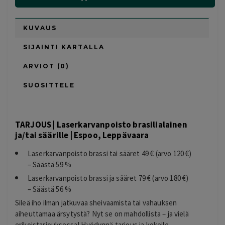
KUVAUS
SIJAINTI KARTALLA
ARVIOT (0)
SUOSITTELE
TARJOUS | Laserkarvanpoisto brasilialainen
ja/tai säärille | Espoo, Leppävaara
Laserkarvanpoisto brassi tai sääret 49 € (arvo 120 €)
– Säästä 59 %
Laserkarvanpoisto brassi ja sääret 79 € (arvo 180 €)
– Säästä 56 %
Sileä iho ilman jatkuvaa sheivaamista tai vahauksen
aiheuttamaa ärsytystä? Nyt se on mahdollista – ja vielä
erikoistarjouksessa! Hyödynnä tarjous ja kokeile