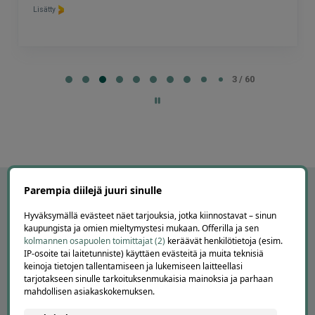
Lisätty
Page
3
3 / 60
of
60
Parempia diilejä juuri sinulle
Hyväksymällä evästeet näet tarjouksia, jotka kiinnostavat – sinun
kaupungista ja omien mieltymystesi mukaan. Offerilla ja sen
kolmannen osapuolen toimittajat (2)
keräävät henkilötietoja (esim.
IP-osoite tai laitetunniste) käyttäen evästeitä ja muita teknisiä
keinoja tietojen tallentamiseen ja lukemiseen laitteellasi
tarjotakseen sinulle tarkoituksenmukaisia mainoksia ja parhaan
mahdollisen asiakaskokemuksen.