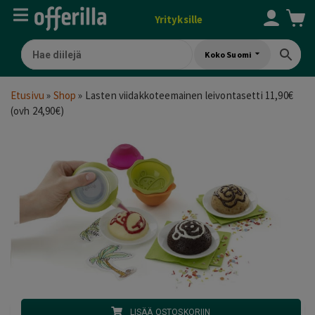
Yrityksille
Koko Suomi
Etusivu
»
Shop
»
Lasten viidakkoteemainen leivontasetti 11,90€
(ovh 24,90€)
LISÄÄ OSTOSKORIIN