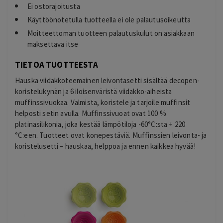
Ei ostorajoitusta
Käyttöönotetulla tuotteella ei ole palautusoikeutta
Moitteettoman tuotteen palautuskulut on asiakkaan
maksettava itse
TIETOA TUOTTEESTA
Hauska viidakkoteemainen leivontasetti sisältää decopen-
koristelukynän ja 6 iloisenväristä viidakko-aiheista
muffinssivuokaa. Valmista, koristele ja tarjoile muffinsit
helposti setin avulla. Muffinssivuoat ovat 100 %
platinasilikonia, joka kestää lämpötiloja -60°C:sta + 220
°C:een. Tuotteet ovat konepestäviä. Muffinssien leivonta- ja
koristelusetti – hauskaa, helppoa ja ennen kaikkea hyvää!