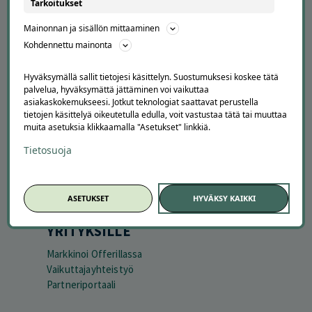
APUA JA NEUVOJA
Tarkoitukset
Peruuta tilaus
Mainonnan ja sisällön mittaaminen
Asiakaspalvelu
Kohdennettu mainonta
Kuinka Offerilla toimii
Usein kysytyt kysymykset
Hyväksymällä sallit tietojesi käsittelyn. Suostumuksesi koskee tätä
Suosittele Offerillaa
palvelua, hyväksymättä jättäminen voi vaikuttaa
asiakaskokemukseesi. Jotkut teknologiat saattavat perustella
tietojen käsittelyä oikeutetulla edulla, voit vastustaa tätä tai muuttaa
TUTUSTU MEIHIN
muita asetuksia klikkaamalla "Asetukset" linkkiä.
Tietoa meistä
Tietosuoja
Ajankohtaista
Tilaa uutiskirje
Avoimet työpaikat
ASETUKSET
HYVÄKSY KAIKKI
Offerilla mediassa
YRITYKSILLE
Markkinoi Offerillassa
Vaikuttajayhteistyö
Partneriportaali