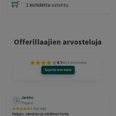
1 kohdetta
ostettu
Offerillaajien arvosteluja
4.1
4663
arvostelua
Kirjoita arvostelu
Jarkko
J
Ylöjärvi
1 day ago
Helppo, vaivaton ja edullinen hinta