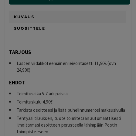
KUVAUS
SUOSITTELE
TARJOUS
Lasten viidakkoteemainen leivontasetti 11,90€ (ovh
24,90€)
EHDOT
Toimitusaika 5-7 arkipäivää
Toimituskulu 4,90€
Tarkista osoitteesi ja lisää puhelinnumerosi maksusivulla
Tehtyäsi tilauksen, tuote toimitetaan automaattisesti
ilmoittamasi osoitteen perusteella lähimpään Postin
toimipisteeseen