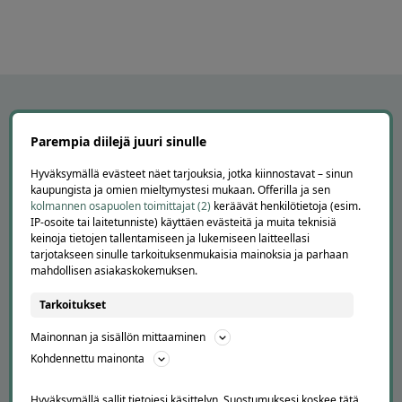
Parempia diilejä juuri sinulle
Hyväksymällä evästeet näet tarjouksia, jotka kiinnostavat – sinun
kaupungista ja omien mieltymystesi mukaan. Offerilla ja sen
kolmannen osapuolen toimittajat (2)
keräävät henkilötietoja (esim.
IP-osoite tai laitetunniste) käyttäen evästeitä ja muita teknisiä
keinoja tietojen tallentamiseen ja lukemiseen laitteellasi
tarjotakseen sinulle tarkoituksenmukaisia mainoksia ja parhaan
APUA JA NEUVOJA
mahdollisen asiakaskokemuksen.
Peruuta tilaus
Tarkoitukset
Asiakaspalvelu
Kuinka Offerilla toimii
Mainonnan ja sisällön mittaaminen
Usein kysytyt kysymykset
Kohdennettu mainonta
Suosittele Offerillaa
Hyväksymällä sallit tietojesi käsittelyn. Suostumuksesi koskee tätä