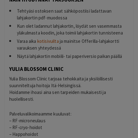
Tehtyäsi ostoksen saat sähköpostiisi ladattavan
lahjakortin pdf-muodossa
Kun olet ladannut lahjakortin, löydät sen vasemmasta
yläkulmasta koodin, joka toimii lahjakortin tunnisteena
Varaa aika
kotisivuilta
ja mainitse Offerilla-lahjakortti
varauksen yhteydessä
Näytä lahjakortin mobiili- tai paperiversio paikan päällä
YULIA BLOSSOM CLINIC
Yulia Blossom Clinic tarjoaa tehokkaita ja yksilöllisesti
suunniteltuja hoitoja Itä-Helsingissä.
Hoidamme ihoasi aina sen tarpeiden mukaisesti ja
huolellisesti.
Palveluvalikoimaamme kuuluvat:
– RF-microneulaus
– RF-cryo-hoidot
– Happohoidot