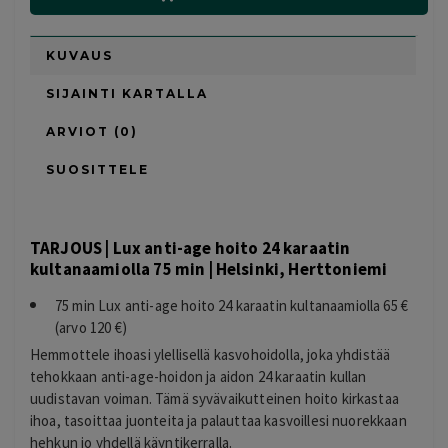
KUVAUS
SIJAINTI KARTALLA
ARVIOT (0)
SUOSITTELE
TARJOUS | Lux anti-age hoito 24 karaatin
kultanaamiolla 75 min | Helsinki, Herttoniemi
75 min Lux anti-age hoito 24 karaatin kultanaamiolla 65 €
(arvo 120 €)
Hemmottele ihoasi ylellisellä kasvohoidolla, joka yhdistää
tehokkaan anti-age-hoidon ja aidon 24 karaatin kullan
uudistavan voiman. Tämä syvävaikutteinen hoito kirkastaa
ihoa, tasoittaa juonteita ja palauttaa kasvoillesi nuorekkaan
hehkun jo yhdellä käyntikerralla.