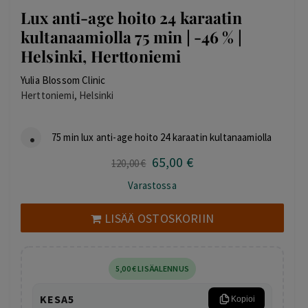
Lux anti-age hoito 24 karaatin
kultanaamiolla 75 min | -46 % |
Helsinki, Herttoniemi
Yulia Blossom Clinic
Herttoniemi, Helsinki
75 min lux anti-age hoito 24 karaatin kultanaamiolla
65
,00
€
Alkuperäinen
Nykyinen
120
,00
€
hinta
hinta
Varastossa
oli:
on:
120,00 €.
65,00 €.
LISÄÄ OSTOSKORIIN
5
,00
€
LISÄALENNUS
KESA5
Kopioi