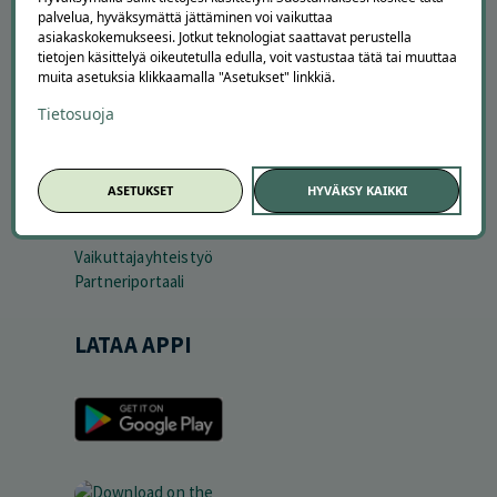
TUTUSTU MEIHIN
palvelua, hyväksymättä jättäminen voi vaikuttaa
asiakaskokemukseesi. Jotkut teknologiat saattavat perustella
Tietoa meistä
tietojen käsittelyä oikeutetulla edulla, voit vastustaa tätä tai muuttaa
Ajankohtaista
muita asetuksia klikkaamalla "Asetukset" linkkiä.
Tilaa uutiskirje
Tietosuoja
Avoimet työpaikat
Offerilla mediassa
YRITYKSILLE
ASETUKSET
HYVÄKSY KAIKKI
Markkinoi Offerillassa
Vaikuttajayhteistyö
Partneriportaali
LATAA APPI