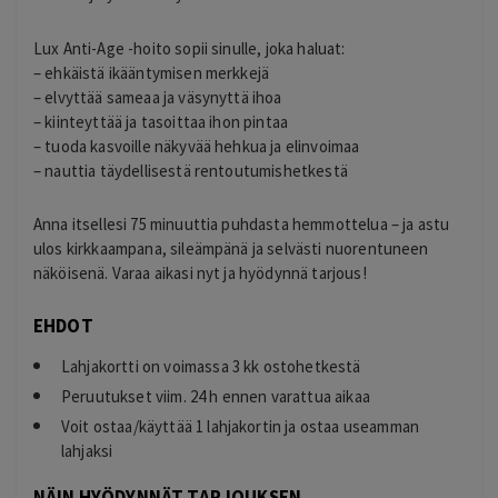
Lux Anti-Age -hoito sopii sinulle, joka haluat:
– ehkäistä ikääntymisen merkkejä
– elvyttää sameaa ja väsynyttä ihoa
– kiinteyttää ja tasoittaa ihon pintaa
– tuoda kasvoille näkyvää hehkua ja elinvoimaa
– nauttia täydellisestä rentoutumishetkestä
Anna itsellesi 75 minuuttia puhdasta hemmottelua – ja astu
ulos kirkkaampana, sileämpänä ja selvästi nuorentuneen
näköisenä. Varaa aikasi nyt ja hyödynnä tarjous!
EHDOT
Lahjakortti on voimassa 3 kk ostohetkestä
Peruutukset viim. 24 h ennen varattua aikaa
Voit ostaa/käyttää 1 lahjakortin ja ostaa useamman
lahjaksi
NÄIN HYÖDYNNÄT TARJOUKSEN