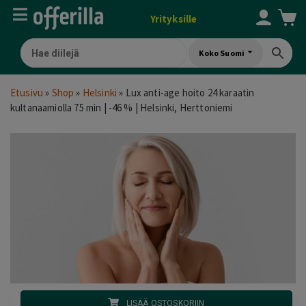
Yrityksille
Koko Suomi
Etusivu
»
Shop
»
Helsinki
»
Lux anti-age hoito 24 karaatin
kultanaamiolla 75 min | -46 % | Helsinki, Herttoniemi
LISÄÄ OSTOSKORIIN