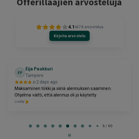
Offerillaajien arvosteluja
4.1
4678
arvostelua
Kirjoita arvostelu
Eija Paukkuri
EP
Tampere
2 days ago
Maksaminen tökki ja siinä alennuksen saaminen.
Ohjelma väitti, että alennus oli jo käytetty.
Lisätty
Page
6
6 / 60
of
60