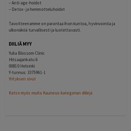
– Anti-age-hoidot
– Detox- ja hemmotteluhoidot
Tavoitteenamme on parantaa ihon kuntoa, hyvinvointia ja
ulkonäköä turvallisesti ja luotettavasti.
DIILIÄ MYY
Yulia Blossom Clinic
Hitsaajankatu 6
00810 Helsinki
Y-tunnus: 3375961-1
Yrityksen sivut
Katso myös muita Kauneus-kategorian diilejä