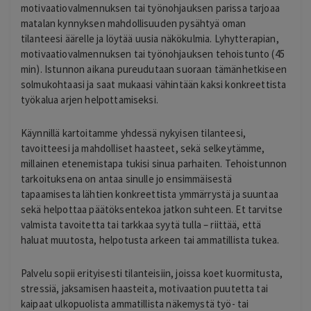
motivaatiovalmennuksen tai työnohjauksen parissa tarjoaa
matalan kynnyksen mahdollisuuden pysähtyä oman
tilanteesi äärelle ja löytää uusia näkökulmia.
Lyhytterapian,
motivaatiovalmennuksen tai työnohjauksen tehoistunto (45
min). Istunnon aikana pureudutaan suoraan tämänhetkiseen
solmukohtaasi ja saat mukaasi vähintään kaksi konkreettista
työkalua arjen helpottamiseksi.
Käynnillä kartoitamme yhdessä nykyisen tilanteesi,
tavoitteesi ja mahdolliset haasteet, sekä selkeytämme,
millainen etenemistapa tukisi sinua parhaiten. Tehoistunnon
tarkoituksena on antaa sinulle jo ensimmäisestä
tapaamisesta lähtien konkreettista ymmärrystä ja suuntaa
sekä helpottaa päätöksentekoa jatkon suhteen. Et tarvitse
valmista tavoitetta tai tarkkaa syytä tulla – riittää, että
haluat muutosta, helpotusta arkeen tai ammatillista tukea.
Palvelu sopii erityisesti tilanteisiin, joissa koet kuormitusta,
stressiä, jaksamisen haasteita, motivaation puutetta tai
kaipaat ulkopuolista ammatillista näkemystä työ- tai