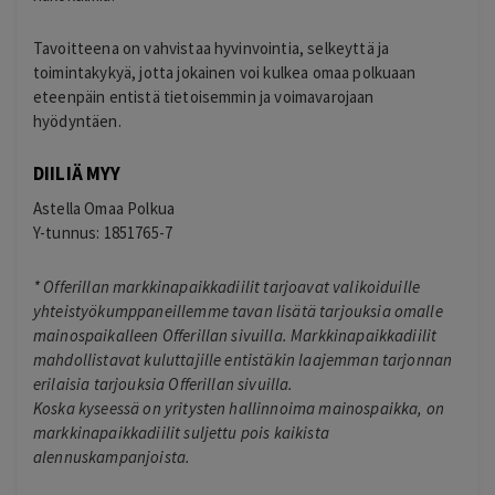
Tavoitteena on vahvistaa hyvinvointia, selkeyttä ja
toimintakykyä, jotta jokainen voi kulkea omaa polkuaan
eteenpäin entistä tietoisemmin ja voimavarojaan
hyödyntäen.
DIILIÄ MYY
Astella Omaa Polkua
Y-tunnus: 1851765-7
*
Offerillan markkinapaikkadiilit tarjoavat valikoiduille
yhteistyökumppaneillemme tavan lisätä tarjouksia omalle
mainospaikalleen Offerillan sivuilla. Markkinapaikkadiilit
mahdollistavat kuluttajille entistäkin laajemman tarjonnan
erilaisia tarjouksia Offerillan sivuilla.
Koska kyseessä on yritysten hallinnoima mainospaikka, on
markkinapaikkadiilit suljettu pois kaikista
alennuskampanjoista.