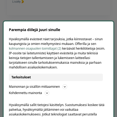
Lisätty
Page
3
3 / 60
Parempia diilejä juuri sinulle
of
60
Hyväksymällä evästeet näet tarjouksia, jotka kiinnostavat – sinun
kaupungista ja omien mieltymystesi mukaan. Offerilla ja sen
kolmannen osapuolen toimittajat (2)
keräävät henkilötietoja (esim.
IP-osoite tai laitetunniste) käyttäen evästeitä ja muita teknisiä
keinoja tietojen tallentamiseen ja lukemiseen laitteellasi
tarjotakseen sinulle tarkoituksenmukaisia mainoksia ja parhaan
mahdollisen asiakaskokemuksen.
Tarkoitukset
Mainonnan ja sisällön mittaaminen
Kohdennettu mainonta
Hyväksymällä sallit tietojesi käsittelyn. Suostumuksesi koskee tätä
palvelua, hyväksymättä jättäminen voi vaikuttaa
asiakaskokemukseesi. Jotkut teknologiat saattavat perustella
APUA JA NEUVOJA