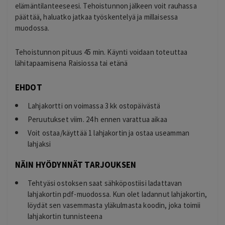
elämäntilanteeseesi. Tehoistunnon jälkeen voit rauhassa
päättää, haluatko jatkaa työskentelyä ja millaisessa
muodossa.
Tehoistunnon pituus 45 min. Käynti voidaan toteuttaa
lähitapaamisena Raisiossa tai etänä
EHDOT
Lahjakortti on voimassa 3 kk ostopäivästä
Peruutukset viim. 24 h ennen varattua aikaa
Voit ostaa/käyttää 1 lahjakortin ja ostaa useamman
lahjaksi
NÄIN HYÖDYNNÄT TARJOUKSEN
Tehtyäsi ostoksen saat sähköpostiisi ladattavan
lahjakortin pdf-muodossa. Kun olet ladannut lahjakortin,
löydät sen vasemmasta yläkulmasta koodin, joka toimii
lahjakortin tunnisteena