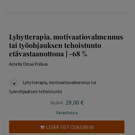
Lyhytterapia, motivaatiovalmennus
tai työohjauksen tehoistunto
etävastaanottona | -68 %
Astella Omaa Polkua
Lyhytterapia, motivaatiovalmennus tai
työnohjauksen tehoistunto
29
,00
€
Alkuperäinen
Nykyinen
90
,00
€
hinta
hinta
Varastossa
oli:
on:
90,00 €.
29,00 €.
LISÄÄ OSTOSKORIIN