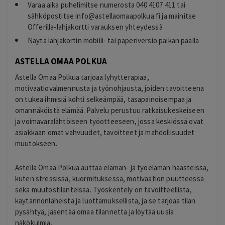
Varaa aika puhelimitse numerosta 040 4107 411 tai
sähköpostitse
info@astellaomaapolkua.fi
ja mainitse
Offerilla-lahjakortti varauksen yhteydessä
Näytä lahjakortin mobiili- tai paperiversio paikan päällä
ASTELLA OMAA POLKUA
Astella Omaa Polkua tarjoaa lyhytterapiaa,
motivaatiovalmennusta ja työnohjausta, joiden tavoitteena
on tukea ihmisiä kohti selkeämpää, tasapainoisempaa ja
omannäköistä elämää. Palvelu perustuu ratkaisukeskeiseen
ja voimavaralähtöiseen työotteeseen, jossa keskiössä ovat
asiakkaan omat vahvuudet, tavoitteet ja mahdollisuudet
muutokseen.
Astella Omaa Polkua auttaa elämän- ja työelämän haasteissa,
kuten stressissä, kuormituksessa, motivaation puutteessa
sekä muutostilanteissa. Työskentely on tavoitteellista,
käytännönläheistä ja luottamuksellista, ja se tarjoaa tilan
pysähtyä, jäsentää omaa tilannetta ja löytää uusia
näkökulmia.