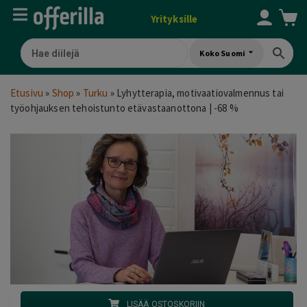
Yrityksille
Koko Suomi
Etusivu
»
Shop
»
Turku
»
Lyhytterapia, motivaatiovalmennus tai
työohjauksen tehoistunto etävastaanottona | -68 %
LISÄÄ OSTOSKORIIN