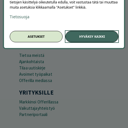
tietojen käsittelyä oikeutetulla edulla, voit vastustaa tätä tai muuttaa
muita asetuksia klikkaamalla "Asetukset" linkkiä.
Peruuta tilaus
Asiakaspalvelu
Tietosuoja
Kuinka Offerilla toimii
Usein kysytyt kysymykset
Suosittele Offerillaa
ASETUKSET
HYVÄKSY KAIKKI
TUTUSTU MEIHIN
Tietoa meistä
Ajankohtaista
Tilaa uutiskirje
Avoimet työpaikat
Offerilla mediassa
YRITYKSILLE
Markkinoi Offerillassa
Vaikuttajayhteistyö
Partneriportaali