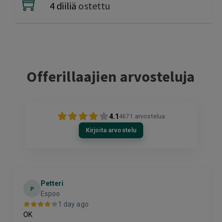
4 diiliä
ostettu
Offerillaajien arvosteluja
4.1
4671
arvostelua
Kirjoita arvostelu
Petteri
P
Espoo
1 day ago
OK