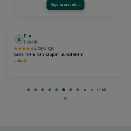
Kirjoita arvostelu
Eija
E
Helsinki
2 days ago
Kaikki meni ihan nappiin! Suosittelen!
Lisätty
Page
6
6 / 60
of
60