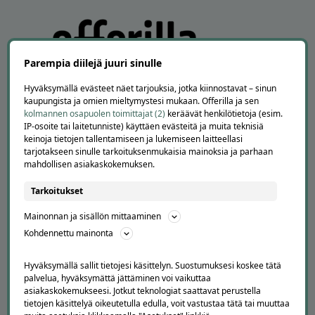
Parempia diilejä juuri sinulle
Hyväksymällä evästeet näet tarjouksia, jotka kiinnostavat – sinun
kaupungista ja omien mieltymystesi mukaan. Offerilla ja sen
kolmannen osapuolen toimittajat (2)
keräävät henkilötietoja (esim.
IP-osoite tai laitetunniste) käyttäen evästeitä ja muita teknisiä
APUA JA NEUVOJA
keinoja tietojen tallentamiseen ja lukemiseen laitteellasi
tarjotakseen sinulle tarkoituksenmukaisia mainoksia ja parhaan
Peruuta tilaus
mahdollisen asiakaskokemuksen.
Asiakaspalvelu
Tarkoitukset
Kuinka Offerilla toimii
Usein kysytyt kysymykset
Mainonnan ja sisällön mittaaminen
Suosittele Offerillaa
Kohdennettu mainonta
TUTUSTU MEIHIN
Hyväksymällä sallit tietojesi käsittelyn. Suostumuksesi koskee tätä
Tietoa meistä
palvelua, hyväksymättä jättäminen voi vaikuttaa
asiakaskokemukseesi. Jotkut teknologiat saattavat perustella
Ajankohtaista
tietojen käsittelyä oikeutetulla edulla, voit vastustaa tätä tai muuttaa
Tilaa uutiskirje