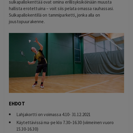
sulkapallokenttää ovat omina erillisyksiköinään muusta
hallista erotettuina – voit siis pelata omassa rauhassasi.
Sulkapallokentillä on tammiparketti, jonka alla on
joustopuurakenne.
EHDOT
Lahjakortti on voimassa 4.10- 31.12.2021
Käytettävissä ma-pe klo 7.30–16.30 (viimeinen vuoro
15.30-16.30)