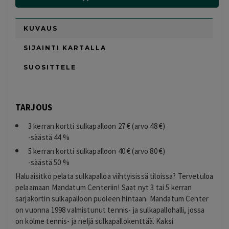
KUVAUS
SIJAINTI KARTALLA
SUOSITTELE
TARJOUS
3 kerran kortti sulkapalloon 27 € (arvo 48 €)
-säästä 44 %
5 kerran kortti sulkapalloon 40 € (arvo 80 €)
-säästä 50 %
Haluaisitko pelata sulkapalloa viihtyisissä tiloissa? Tervetuloa
pelaamaan Mandatum Centeriin! Saat nyt 3 tai 5 kerran
sarjakortin sulkapalloon puoleen hintaan. Mandatum Center
on vuonna 1998 valmistunut tennis- ja sulkapallohalli, jossa
on kolme tennis- ja neljä sulkapallokenttää. Kaksi