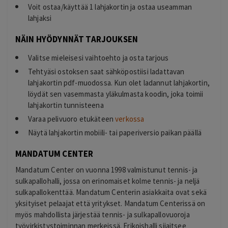
Voit ostaa/käyttää 1 lahjakortin ja ostaa useamman
lahjaksi
NÄIN HYÖDYNNÄT TARJOUKSEN
Valitse mieleisesi vaihtoehto ja osta tarjous
Tehtyäsi ostoksen saat sähköpostiisi ladattavan
lahjakortin pdf-muodossa. Kun olet ladannut lahjakortin,
löydät sen vasemmasta yläkulmasta koodin, joka toimii
lahjakortin tunnisteena
Varaa pelivuoro etukäteen
verkossa
Näytä lahjakortin mobiili- tai paperiversio paikan päällä
MANDATUM CENTER
Mandatum Center on vuonna 1998 valmistunut tennis- ja
sulkapallohalli, jossa on erinomaiset kolme tennis- ja neljä
sulkapallokenttää. Mandatum Centerin asiakkaita ovat sekä
yksityiset pelaajat että yritykset. Mandatum Centerissä on
myös mahdollista järjestää tennis- ja sulkapallovuoroja
työvirkistystoiminnan merkeissä. Erikoishalli sijaitsee