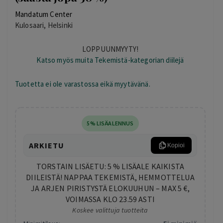
Mandatum Center
Kulosaari, Helsinki
LOPPUUNMYYTY!
Katso myös muita Tekemistä-kategorian diilejä
Tuotetta ei ole varastossa eikä myytävänä.
5% LISÄALENNUS
ARKIETU
Kopioi
TORSTAIN LISÄETU: 5 % LISÄALE KAIKISTA
DIILEISTÄ! NAPPAA TEKEMISTÄ, HEMMOTTELUA
JA ARJEN PIRISTYSTÄ ELOKUUHUN – MAX 5 €,
VOIMASSA KLO 23.59 ASTI
Koskee valittuja tuotteita