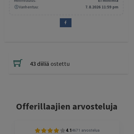
Minimitilaus:
Ei minimiä
Vanhentuu:
7.8.2026 11:59 pm
43 diiliä
ostettu
Offerillaajien arvosteluja
4.1
4671
arvostelua