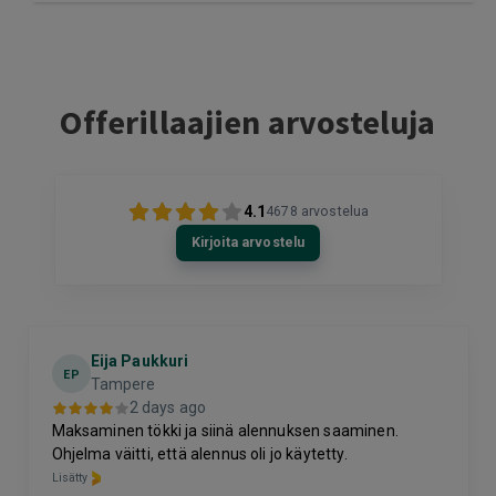
Offerillaajien arvosteluja
4.1
4678
arvostelua
Kirjoita arvostelu
Eija Paukkuri
EP
Tampere
2 days ago
Maksaminen tökki ja siinä alennuksen saaminen.
Ohjelma väitti, että alennus oli jo käytetty.
Lisätty