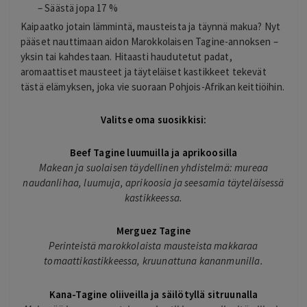
– Säästä jopa 17 %
Kaipaatko jotain lämmintä, mausteista ja täynnä makua? Nyt
pääset nauttimaan aidon Marokkolaisen Tagine-annoksen –
yksin tai kahdestaan. Hitaasti haudutetut padat,
aromaattiset mausteet ja täyteläiset kastikkeet tekevät
tästä elämyksen, joka vie suoraan Pohjois-Afrikan keittiöihin.
Valitse oma suosikkisi:
Beef Tagine luumuilla ja aprikoosilla
Makean ja suolaisen täydellinen yhdistelmä: mureaa
naudanlihaa, luumuja, aprikoosia ja seesamia täyteläisessä
kastikkeessa.
Merguez Tagine
Perinteistä marokkolaista mausteista makkaraa
tomaattikastikkeessa, kruunattuna kananmunilla.
Kana-Tagine oliiveilla ja säilötyllä sitruunalla