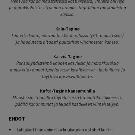
Mehevää kanaa mausteisessa kastikkeessa, vihreitä oliiveja
ja marokkolaista sitruunan aromia. Tarjoillaan ranskalaisten
kanssa.
Kala-Tagine
Tuoretta kalaa, marinoitu chermoulassa (yrtti-mausteseos)
ja haudutettu hitaasti puutarhan vihannesten kanssa.
Kasvis-Tagine
Runsas yhdistelmä kauden kasviksia ja marokkolaisia
mausteita tomaattipohjaisessa kastikkeessa – herkullinen ja
täyttävä kasvisvaihtoehto.
Kafta-Tagine kananmunilla
Mausteisia lihapullia täyteläisessä tomaattikastikkeessa,
päällä kananmunat ja leipää kastikkeen viimeistelyyn.
EHDOT
Lahjakortti on voimassa kuukauden ostohetkestä