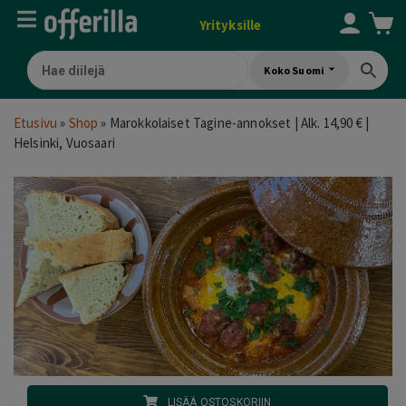
Yrityksille
Koko Suomi
Etusivu
»
Shop
»
Marokkolaiset Tagine-annokset | Alk. 14,90 € |
Helsinki, Vuosaari
LISÄÄ OSTOSKORIIN