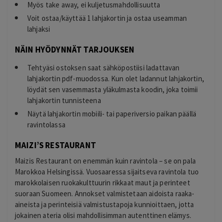
Myös take away, ei kuljetusmahdollisuutta
Voit ostaa/käyttää 1 lahjakortin ja ostaa useamman
lahjaksi
NÄIN HYÖDYNNÄT TARJOUKSEN
Tehtyäsi ostoksen saat sähköpostiisi ladattavan
lahjakortin pdf-muodossa. Kun olet ladannut lahjakortin,
löydät sen vasemmasta yläkulmasta koodin, joka toimii
lahjakortin tunnisteena
Näytä lahjakortin mobiili- tai paperiversio paikan päällä
ravintolassa
MAIZI’S RESTAURANT
Maizis Restaurant on enemmän kuin ravintola – se on pala
Marokkoa Helsingissä. Vuosaaressa sijaitseva ravintola tuo
marokkolaisen ruokakulttuurin rikkaat maut ja perinteet
suoraan Suomeen. Annokset valmistetaan aidoista raaka-
aineista ja perinteisiä valmistustapoja kunnioittaen, jotta
jokainen ateria olisi mahdollisimman autenttinen elämys.