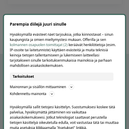
Page
6
6 / 60
of
Parempia diilejä juuri sinulle
60
Hyväksymällä evästeet näet tarjouksia, jotka kiinnostavat – sinun
kaupungista ja omien mieltymystesi mukaan. Offerilla ja sen
kolmannen osapuolen toimittajat (2)
keräävät henkilötietoja (esim.
IP-osoite tai laitetunniste) käyttäen evästeitä ja muita teknisiä
keinoja tietojen tallentamiseen ja lukemiseen laitteellasi
tarjotakseen sinulle tarkoituksenmukaisia mainoksia ja parhaan
mahdollisen asiakaskokemuksen.
Tarkoitukset
Mainonnan ja sisällön mittaaminen
Kohdennettu mainonta
Hyväksymällä sallit tietojesi käsittelyn. Suostumuksesi koskee tätä
palvelua, hyväksymättä jättäminen voi vaikuttaa
APUA JA NEUVOJA
asiakaskokemukseesi. Jotkut teknologiat saattavat perustella
tietojen käsittelyä oikeutetulla edulla, voit vastustaa tätä tai muuttaa
Peruuta tilaus
muita asetuksia klikkaamalla "Asetukset" linkkiä.