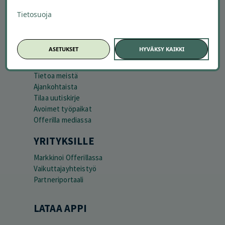
Asiakaspalvelu
Tietosuoja
Kuinka Offerilla toimii
Usein kysytyt kysymykset
Suosittele Offerillaa
ASETUKSET
HYVÄKSY KAIKKI
TUTUSTU MEIHIN
Tietoa meistä
Ajankohtaista
Tilaa uutiskirje
Avoimet työpaikat
Offerilla mediassa
YRITYKSILLE
Markkinoi Offerillassa
Vaikuttajayhteistyö
Partneriportaali
LATAA APPI