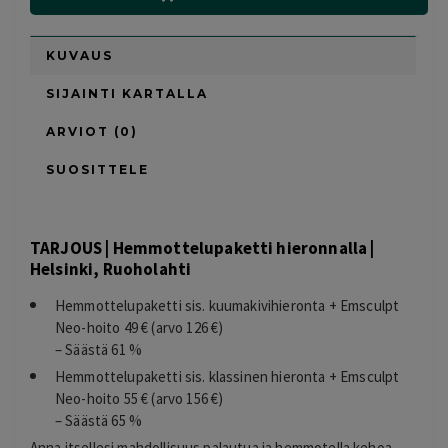
KUVAUS
SIJAINTI KARTALLA
ARVIOT (0)
SUOSITTELE
TARJOUS | Hemmottelupaketti hieronnalla |
Helsinki, Ruoholahti
Hemmottelupaketti sis. kuumakivihieronta + Emsculpt
Neo-hoito 49 € (arvo 126 €)
– Säästä 61 %
Hemmottelupaketti sis. klassinen hieronta + Emsculpt
Neo-hoito 55 € (arvo 156 €)
– Säästä 65 %
Anna itsellesi mahdollisuus palautua ja hemmotella kehoa