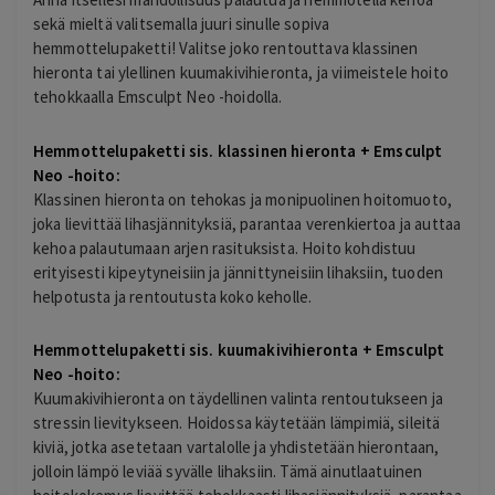
sekä mieltä valitsemalla juuri sinulle sopiva
hemmottelupaketti! Valitse joko rentouttava klassinen
hieronta tai ylellinen kuumakivihieronta, ja viimeistele hoito
tehokkaalla Emsculpt Neo -hoidolla.
Hemmottelupaketti sis. klassinen hieronta + Emsculpt
Neo -hoito:
Klassinen hieronta on tehokas ja monipuolinen hoitomuoto,
joka lievittää lihasjännityksiä, parantaa verenkiertoa ja auttaa
kehoa palautumaan arjen rasituksista. Hoito kohdistuu
erityisesti kipeytyneisiin ja jännittyneisiin lihaksiin, tuoden
helpotusta ja rentoutusta koko keholle.
Hemmottelupaketti sis. kuumakivihieronta + Emsculpt
Neo -hoito:
Kuumakivihieronta on täydellinen valinta rentoutukseen ja
stressin lievitykseen. Hoidossa käytetään lämpimiä, sileitä
kiviä, jotka asetetaan vartalolle ja yhdistetään hierontaan,
jolloin lämpö leviää syvälle lihaksiin. Tämä ainutlaatuinen