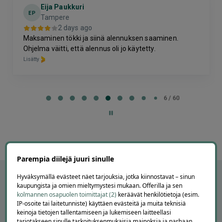
Eija Paukkuri
EP
Tampere
2 days ago
Maksaminen tökki ja siinä alennuksen saaminen.
Ohjelma väitti, että alennus oli jo käytetty.
Lisätty
Page
6
6 / 60
of
60
Parempia diilejä juuri sinulle
Hyväksymällä evästeet näet tarjouksia, jotka kiinnostavat – sinun
kaupungista ja omien mieltymystesi mukaan. Offerilla ja sen
kolmannen osapuolen toimittajat (2)
keräävät henkilötietoja (esim.
IP-osoite tai laitetunniste) käyttäen evästeitä ja muita teknisiä
keinoja tietojen tallentamiseen ja lukemiseen laitteellasi
tarjotakseen sinulle tarkoituksenmukaisia mainoksia ja parhaan