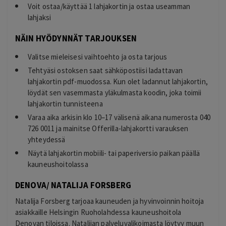
Voit ostaa/käyttää 1 lahjakortin ja ostaa useamman
lahjaksi
NÄIN HYÖDYNNÄT TARJOUKSEN
Valitse mieleisesi vaihtoehto ja osta tarjous
Tehtyäsi ostoksen saat sähköpostiisi ladattavan
lahjakortin pdf-muodossa. Kun olet ladannut lahjakortin,
löydät sen vasemmasta yläkulmasta koodin, joka toimii
lahjakortin tunnisteena
Varaa aika arkisin klo 10–17 välisenä aikana numerosta 040
726 0011 ja mainitse Offerilla-lahjakortti varauksen
yhteydessä
Näytä lahjakortin mobiili- tai paperiversio paikan päällä
kauneushoitolassa
DENOVA/ NATALIJA FORSBERG
Natalija Forsberg tarjoaa kauneuden ja hyvinvoinnin hoitoja
asiakkaille Helsingin Ruoholahdessa kauneushoitola
Denovan tiloissa. Natalijan palveluvalikoimasta löytyy muun