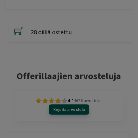
28 diiliä
ostettu
Offerillaajien arvosteluja
4.1
4678
arvostelua
Kirjoita arvostelu