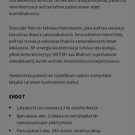
hoitokokemus lievittää tehokkaasti lihasjännityksiä, parantaa
verenkiertoa ja auttaa kehoa palautumaan arjen
kuormituksesta.
Emsculpt Neo on tehokas hoitomuoto, joka polttaa rasvaa ja
kasvattaa lihasta samanaikaisesti. Innovatiivinen menettely,
polttaa rasvaa ja vahvistaa lihaksia samanaikaisesti ilman
leikkausta. RF-energia kuumentaa ja tuhoaa rasvasoluja,
jolloin keho kiinteytyy. HIFEM+ saa lihakset supistumaan
voimakkaasti, kuten erittäin intensiivisessä harjoittelussa
Hemmottelupaketti on täydellinen valinta esimerkiksi
lahjaksi tai oman hyvinvoinnin tueksi.
EHDOT
Lahjakortti on voimassa 3 kk ostohetkestä
Ajanvaraus viim. 2 viikkoa ennen lahjakortin
voimassaoloajan päättymistä
Peruutukset viim. 24 h ennen varattua aikaa