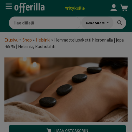
Yrityksille
Koko Suomi
Etusivu
»
Shop
»
Helsinki
»
Hemmottelupaketti hieronnalla | jopa
-65 % | Helsinki, Ruoholahti
LISÄÄ OSTOSKORIIN