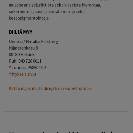
muassa antiselluliittista sekä klassista hierontaa,
sokerointeja, käsi- ja vartalohoitoja sekä
kestopigmentointeja.
DIILIÄ MYY
Denova/ Natalija Forsberg
Itämerenkatu 8
00180 Helsinki
Puh: 040 726 0011
Y-tunnus: 2585093-3
Yrityksen sivut
Katso myös muita diilejä kauneudenhoitoon