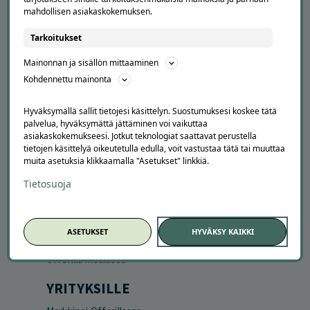
mahdollisen asiakaskokemuksen.
Tarkoitukset
APUA JA NEUVOJA
Mainonnan ja sisällön mittaaminen
Kohdennettu mainonta
Peruuta tilaus
Asiakaspalvelu
Hyväksymällä sallit tietojesi käsittelyn. Suostumuksesi koskee tätä
Kuinka Offerilla toimii
palvelua, hyväksymättä jättäminen voi vaikuttaa
Usein kysytyt kysymykset
asiakaskokemukseesi. Jotkut teknologiat saattavat perustella
Suosittele Offerillaa
tietojen käsittelyä oikeutetulla edulla, voit vastustaa tätä tai muuttaa
muita asetuksia klikkaamalla "Asetukset" linkkiä.
TUTUSTU MEIHIN
Tietosuoja
Tietoa meistä
Ajankohtaista
Tilaa uutiskirje
ASETUKSET
HYVÄKSY KAIKKI
Avoimet työpaikat
Offerilla mediassa
YRITYKSILLE