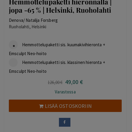
Hemmottelupaketti hieronnalla |
jopa -65 % | Helsinki, Ruoholahti
Denova/ Natalija Forsberg
Ruoholahti, Helsinki
Hemmottelupaketti sis. kuumakivihieronta +
Emsculpt Neo-hoito
Hemmottelupaketti sis. klassinen hieronta +
Emsculpt Neo-hoito
49
,00
€
Alkuperäinen
Nykyinen
126
,00
€
hinta
hinta
Varastossa
oli:
on:
126,00 €.
49,00 €.
LISÄÄ OSTOSKORIIN