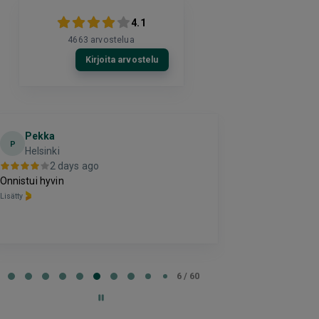
4.1
4663
arvostelua
Kirjoita arvostelu
Pekka
El
E
P
Helsinki
2 da
2 days ago
Hyvä
Onnistui hyvin
Lisätty
Lisätty
e
6 / 60