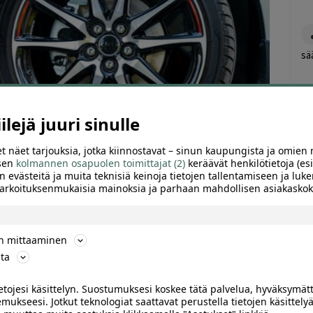
sä
lejä juuri sinulle
t näet tarjouksia, jotka kiinnostavat – sinun kaupungista ja omien 
 sen
kolmannen osapuolen toimittajat (2)
keräävät henkilötietoja (esi
n evästeitä ja muita teknisiä keinoja tietojen tallentamiseen ja luke
 tarkoituksenmukaisia mainoksia ja parhaan mahdollisen asiakask
ARVIOT (0)
SUOSITTELE
ön mittaaminen
ta
korjaamolta Helsingistä vain 85 eurolla – arvo 120 €.
ietojesi käsittelyn. Suostumuksesi koskee tätä palvelua, hyväksymät
a säätö sekä renkaiden kunnon ja rengaspaineiden
mukseesi. Jotkut teknologiat saattavat perustella tietojen käsittelyä