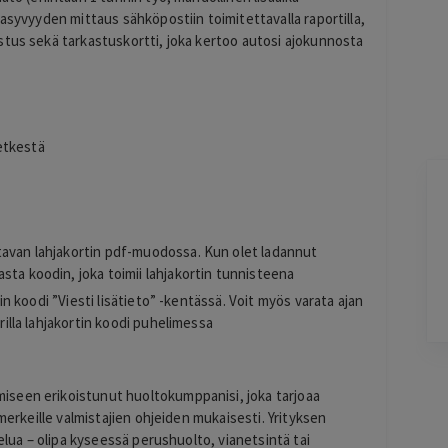
rasyvyyden mittaus sähköpostiin toimitettavalla raportilla,
stus sekä tarkastuskortti, joka kertoo autosi ajokunnosta
etkestä
Terho Tiilikainen
2 days ago
Kohtuuhintainen ja keskeisellä paikalla
tavan lahjakortin pdf-muodossa. Kun olet ladannut
oleva majoitus. Aamiainen ihan hyvää
sta koodin, joka toimii lahjakortin tunnisteena
perussettii.
tin koodi ”Viesti lisätieto” -kentässä. Voit myös varata ajan
Lisätty
erilla lahjakortin koodi puhelimessa
Pag
6
seen erikoistunut huoltokumppanisi, joka tarjoaa
of
omerkeille valmistajien ohjeiden mukaisesti. Yrityksen
60
velua – olipa kyseessä perushuolto, vianetsintä tai