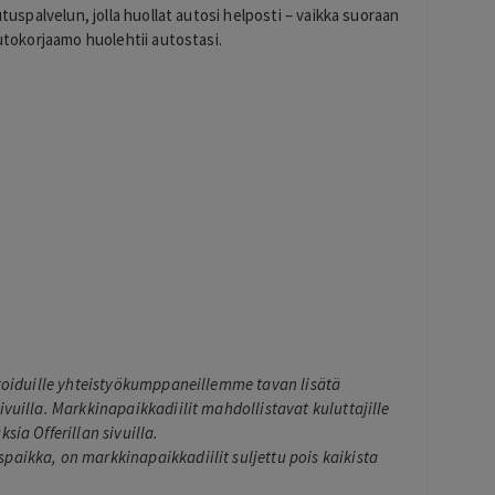
utuspalvelun, jolla huollat autosi helposti – vaikka suoraan
Autokorjaamo huolehtii autostasi.
ikoiduille yhteistyökumppaneillemme tavan lisätä
ivuilla. Markkinapaikkadiilit mahdollistavat kuluttajille
sia Offerillan sivuilla.
paikka, on markkinapaikkadiilit suljettu pois kaikista