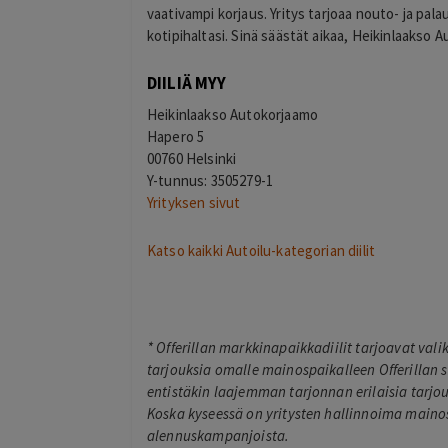
vaativampi korjaus. Yritys tarjoaa nouto- ja pala
kotipihaltasi. Sinä säästät aikaa, Heikinlaakso 
DIILIÄ MYY
Heikinlaakso Autokorjaamo
Hapero 5
00760 Helsinki
Y-tunnus: 3505279-1
Yrityksen sivut
Katso kaikki Autoilu-kategorian diilit
*
Offerillan markkinapaikkadiilit tarjoavat val
tarjouksia omalle mainospaikalleen Offerillan s
entistäkin laajemman tarjonnan erilaisia tarjouk
Koska kyseessä on yritysten hallinnoima mainos
alennuskampanjoista.