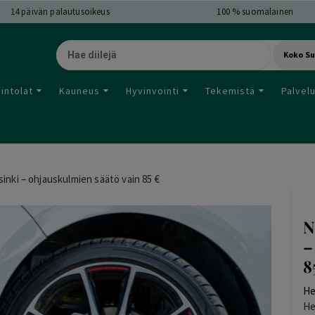
14
päivän palautusoikeus
100 % suomalainen
Koko S
intolat
Kauneus
Hyvinvointi
Tekemistä
Palvel
inki – ohjauskulmien säätö vain 85 €
N
–
8
He
He