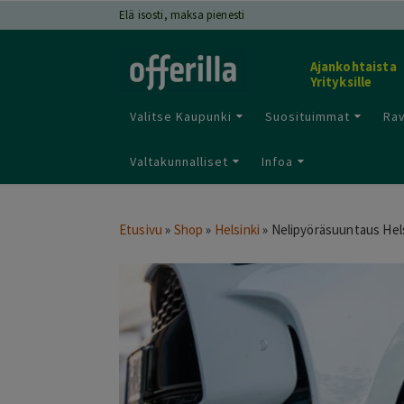
Elä isosti, maksa pienesti
Ajankohtaista
Yrityksille
Valitse Kaupunki
Suosituimmat
Rav
Valtakunnalliset
Infoa
Etusivu
»
Shop
»
Helsinki
»
Nelipyöräsuuntaus Hels