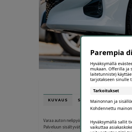
Parempia dii
Hyväksymällä evästee
mukaan. Offerilla ja
laitetunniste) käyttäe
tarjotakseen sinulle
Tarkoitukset
KUVAUS
SIJAINTI KARTALLA
Mainonnan ja sisäll
Kohdennettu mainon
Varaa auton nelipyöräsuuntaus Heikinlaakso Auto
Hyväksymällä sallit t
Palveluun sisältyvät ohjauskulmien tarkastus j
vaikuttaa asiakaskoke