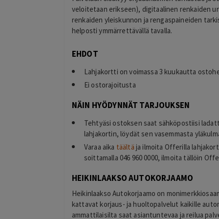
veloitetaan erikseen), digitaalinen renkaiden u
renkaiden yleiskunnon ja rengaspaineiden tarki
helposti ymmärrettävällä tavalla.
EHDOT
Lahjakortti on voimassa 3 kuukautta ostoh
Ei ostorajoitusta
Eija
E
NÄIN HYÖDYNNÄT TARJOUKSEN
Helsinki
o
23 hours ago
Tehtyäsi ostoksen saat sähköpostiisi ladat
llinen hinta
Kaikki meni ihan nappiin! Suosittelen!
lahjakortin, löydät sen vasemmasta yläkulma
Lisätty
Varaa aika
täältä
ja ilmoita Offerilla lahjakor
soittamalla
046 960 0000
, ilmoita tällöin Off
HEIKINLAAKSO AUTOKORJAAMO
Heikinlaakso Autokorjaamo on monimerkkiosaami
kattavat korjaus- ja huoltopalvelut kaikille aut
ammattilaisilta saat asiantuntevaa ja reilua pal