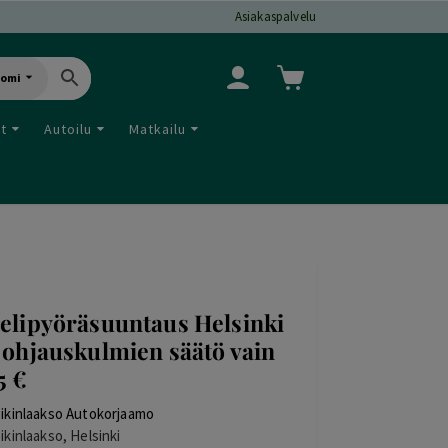
Asiakaspalvelu
uomi
ut
Autoilu
Matkailu
elipyöräsuuntaus Helsinki
 ohjauskulmien säätö vain
5 €
ikinlaakso Autokorjaamo
ikinlaakso, Helsinki