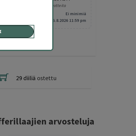
Koskee valittuja tuotteita
Minimitilaus:
Ei minimiä
Vanhentuu:
6.8.2026 11:59 pm
I
29 diiliä
ostettu
ferillaajien arvosteluja