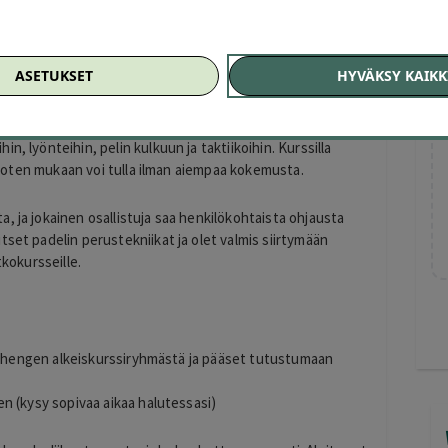
ASETUKSET
HYVÄKSY KAIKK
eet rennossa ja kannustavassa ilmapiirissä! Alkeiskurssi
, lyönteihin, pelin kulkuun ja taktiikoihin. Kurssilla
i, joten mukaan voi tulla ilman aiempaa kokemusta.
, ja jokainen osallistuja saa henkilökohtaista ohjausta
tset padelin perustekniikat ja olet valmis siirtymään
tkokursseille.
si 4 hengen alkeiskurssiryhmästä ja pääset tutustumaan
en (kysy sopivaa aikaa halutessasi)