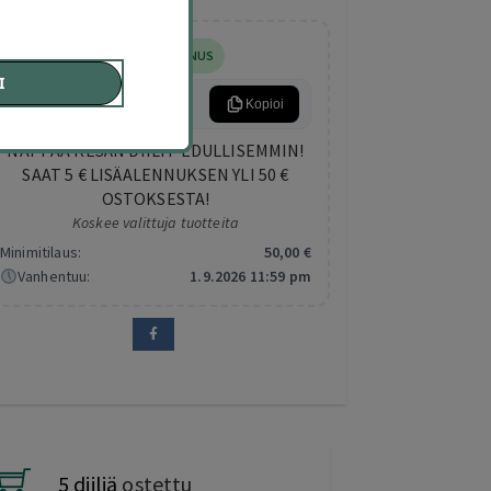
5
,00
€
LISÄALENNUS
I
KESA5
Kopioi
NAPPAA KESÄN DIILIT EDULLISEMMIN!
SAAT 5 € LISÄALENNUKSEN YLI 50 €
OSTOKSESTA!
Koskee valittuja tuotteita
Minimitilaus:
50
,00
€
Vanhentuu:
1.9.2026 11:59 pm
5 diiliä
ostettu