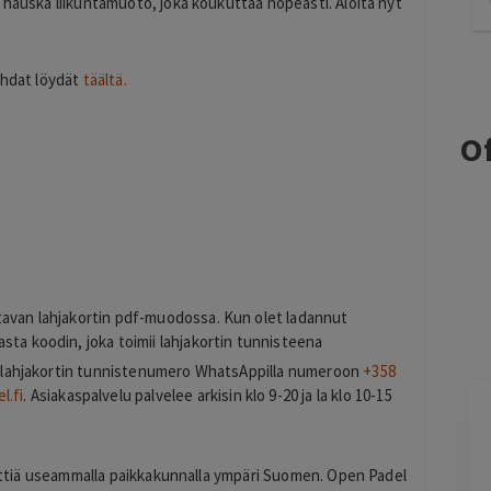
 hauska liikuntamuoto, joka koukuttaa nopeasti. Aloita nyt
ohdat löydät
täältä.
Of
s
tavan lahjakortin pdf-muodossa. Kun olet ladannut
sta koodin, joka toimii lahjakortin tunnisteena
yvä lahjakortin tunnistenumero WhatsAppilla numeroon
+358
l.fi
. Asiakaspalvelu palvelee arkisin klo 9-20 ja la klo 10-15
Toni Raveala
2 days ago
kenttiä useammalla paikkakunnalla ympäri Suomen. Open Padel
Palvelun hinta oli edullinen ja sen ostaminen