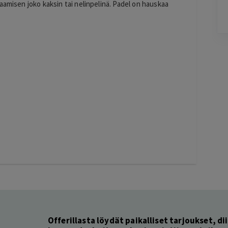
oli selkeää ja vaivatonta
aamisen joko kaksin tai nelinpelinä. Padel on hauskaa
Lisätty
Pag
3
of
60
Offerillasta löydät paikalliset tarjoukset, dii