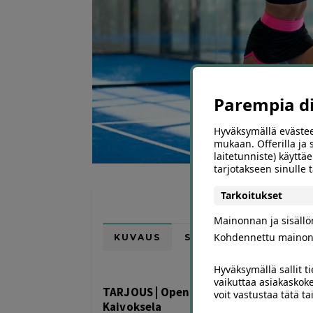
Parempia dii
Hyväksymällä evästee
mukaan. Offerilla ja
laitetunniste) käyttäe
tarjotakseen sinulle
Tarkoitukset
Mainonnan ja sisäll
Kohdennettu mainon
KUVAUS
SIJAINTI KARTALLA
Hyväksymällä sallit t
vaikuttaa asiakaskoke
TARJOUS | Open Padel – alkeiskurssi yhde
voit vastustaa tätä t
Kaivoksela