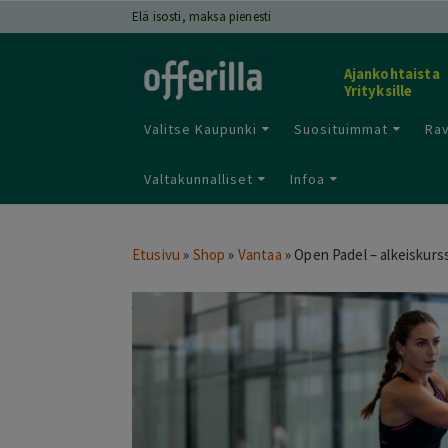
Elä isosti, maksa pienesti
Ajankohtaista
Yrityksille
Valitse Kaupunki
Suosituimmat
Rav
Valtakunnalliset
Infoa
Etusivu
»
Shop
»
Vantaa
»
Open Padel – alkeiskurssi