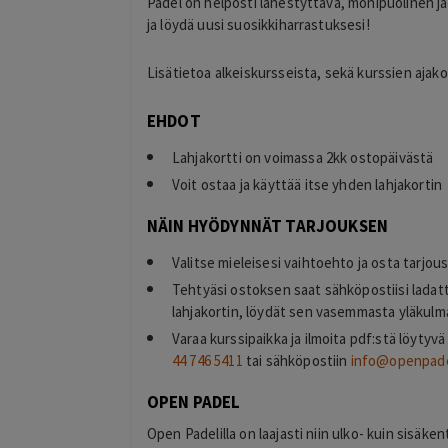
Padel on helposti lähestyttävä, monipuolinen ja
ja löydä uusi suosikkiharrastuksesi!
Lisätietoa alkeiskursseista, sekä kurssien ajak
EHDOT
Lahjakortti on voimassa 2kk ostopäivästä
Voit ostaa ja käyttää itse yhden lahjakortin
NÄIN HYÖDYNNÄT TARJOUKSEN
Valitse mieleisesi vaihtoehto ja osta tarjou
Tehtyäsi ostoksen saat sähköpostiisi ladat
lahjakortin, löydät sen vasemmasta yläkulma
Varaa kurssipaikka ja ilmoita pdf:stä löyt
44 746 5411
tai sähköpostiin
info@openpade
Maricon Zamora
OPEN PADEL
2 days ago
Open Padelilla on laajasti niin ulko- kuin sisä
Kim osaa hyvin ! Olen tyytyväinen
 ja valitsemani