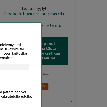
Loppuunmyyty!
Katso kaikki Tekeminen-kategorian diilit
otetta ei ole varastossa eikä myytävänä.
Tämä diili on loppunut
mieltymystesi
varastosta – Tilaa tästä
m. IP-osoite tai
sähköposti-ilmoitukset kun
miseen laitteellasi
okemuksen.
sitä on taas saatavilla!
tä jättäminen voi
 oikeutetulla edulla,