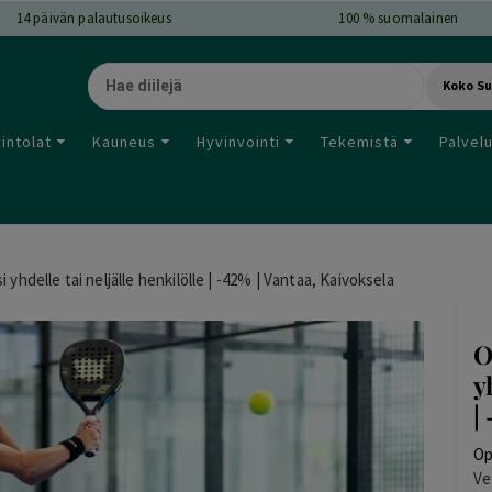
14
päivän palautusoikeus
100 % suomalainen
Koko S
intolat
Kauneus
Hyvinvointi
Tekemistä
Palvel
 yhdelle tai neljälle henkilölle | -42% | Vantaa, Kaivoksela
O
y
|
Op
Ve