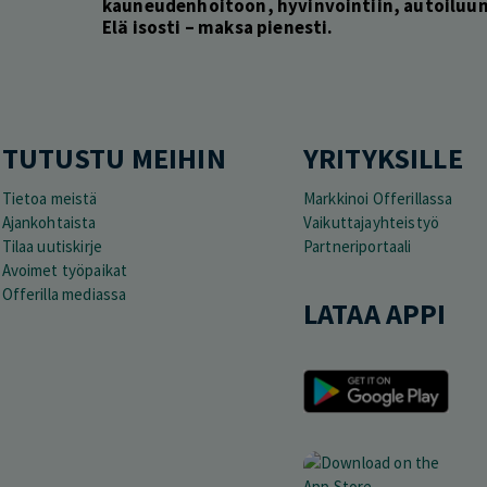
kauneudenhoitoon, hyvinvointiin, autoiluun 
Elä isosti – maksa pienesti.
TUTUSTU MEIHIN
YRITYKSILLE
Tietoa meistä
Markkinoi Offerillassa
Ajankohtaista
Vaikuttajayhteistyö
Tilaa uutiskirje
Partneriportaali
Avoimet työpaikat
Offerilla mediassa
LATAA APPI