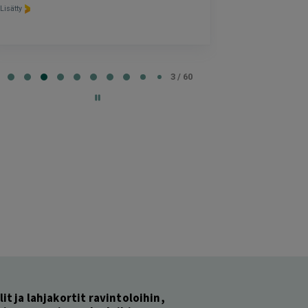
selkeää ja vaiv
Lisätty
Lisätty
e
3 / 60
lit ja lahjakortit ravintoloihin,