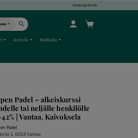
Asiakaspalvelu
uomi
ut
Autoilu
Matkailu
pen Padel – alkeiskurssi
hdelle tai neljälle henkilölle
 -42% | Vantaa, Kaivoksela
en Padel
totie 3, 01610 Vantaa