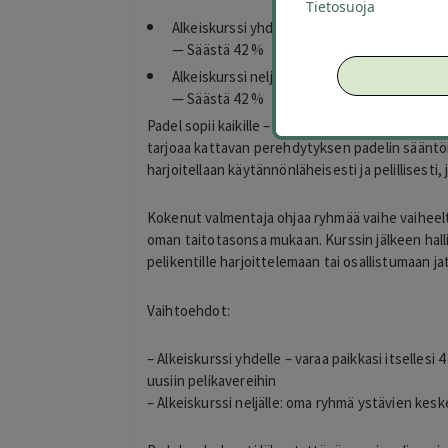
Tietosuoja
Alkeiskurssi yhdelle 35 € (arvo 60 €)
— Säästä 42 %
Alkeiskurssi neljälle 140 € (arvo 240 €)
— Säästä 42 %
Padel sopii kaikille – tule oppimaan lajin perust
tarjoaa kattavan perehdytyksen padelin sääntöihin
harjoitellaan käytännönläheisesti ja pelillisest
Kokenut valmentaja ohjaa ryhmää vaihe vaiheelta
oman taitotasonsa mukaan. Kurssin jälkeen halli
pelikentille harjoittelemaan tai osallistumaan ja
Vaihtoehdot:
– Alkeiskurssi yhdelle – varaa paikkasi itselle
uusiin pelikavereihin
– Alkeiskurssi neljälle: oma ryhmä ystävien kesk