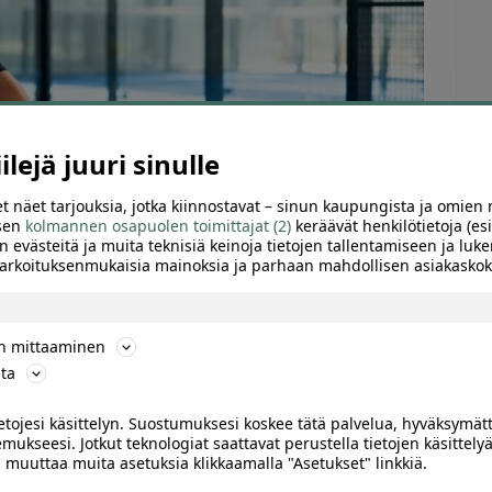
Tu
lejä juuri sinulle
t näet tarjouksia, jotka kiinnostavat – sinun kaupungista ja omien 
 sen
kolmannen osapuolen toimittajat (2)
keräävät henkilötietoja (esi
n evästeitä ja muita teknisiä keinoja tietojen tallentamiseen ja luke
 tarkoituksenmukaisia mainoksia ja parhaan mahdollisen asiakask
ön mittaaminen
ta
ARVIOT (0)
SUOSITTELE
ietojesi käsittelyn. Suostumuksesi koskee tätä palvelua, hyväksymät
mukseesi. Jotkut teknologiat saattavat perustella tietojen käsittelyä
lle tai neljälle henkilölle | -42 % | Vantaa,
ai muuttaa muita asetuksia klikkaamalla "Asetukset" linkkiä.