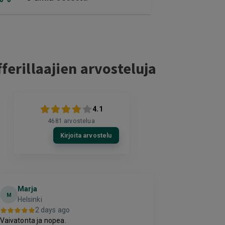
ferillaajien arvosteluja
4.1
4681
arvostelua
Kirjoita arvostelu
Marja
Toni
M
T
Helsinki
Espoo
2 days ago
2 da
Vaivatonta ja nopea.
Hinta palvelulle