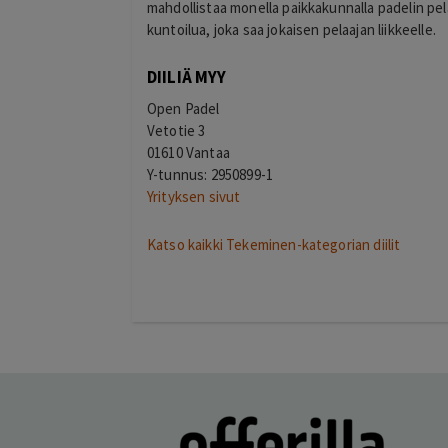
mahdollistaa monella paikkakunnalla padelin pel
Lisätty
usta ja hyvin tehty.
kuntoilua, joka saa jokaisen pelaajan liikkeelle.
DIILIÄ MYY
Open Padel
Vetotie 3
01610 Vantaa
Y-tunnus: 2950899-1
Yrityksen sivut
Katso kaikki Tekeminen-kategorian diilit