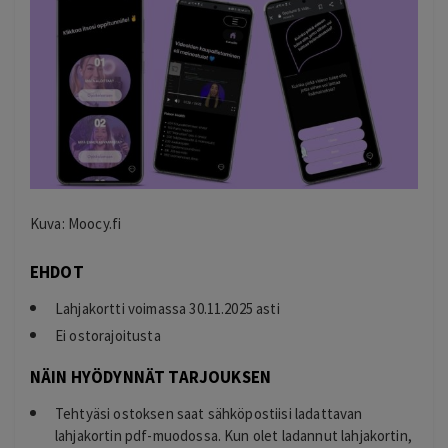
Kuva: Moocy.fi
EHDOT
Lahjakortti voimassa 30.11.2025 asti
Ei ostorajoitusta
NÄIN HYÖDYNNÄT TARJOUKSEN
Tehtyäsi ostoksen saat sähköpostiisi ladattavan
lahjakortin pdf-muodossa. Kun olet ladannut lahjakortin,