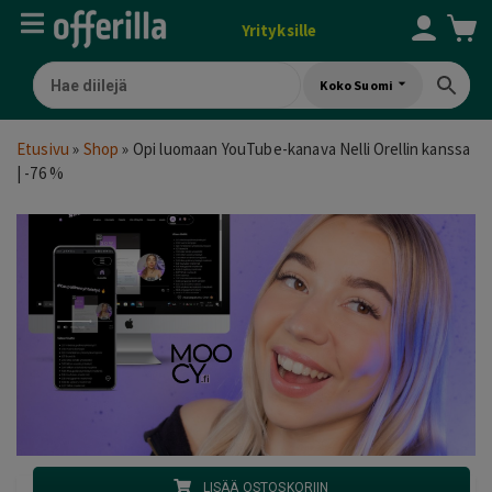
Yrityksille
Koko Suomi
Etusivu
»
Shop
»
Opi luomaan YouTube-kanava Nelli Orellin kanssa
| -76 %
LISÄÄ OSTOSKORIIN