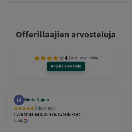
Offerillaajien arvosteluja
4.1
4681
arvostelua
Kirjoita arvostelu
Maria Kujala
3 days ago
Hyvä hintalaatu suhde, suositukset.
M
Lisätty
O
L