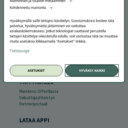
Mainonnan ja sisällön mittaaminen
Asiakaspalvelu
Kohdennettu mainonta
Kuinka Offerilla toimii
Usein kysytyt kysymykset
Hyväksymällä sallit tietojesi käsittelyn. Suostumuksesi koskee tätä
Suosittele Offerillaa
palvelua, hyväksymättä jättäminen voi vaikuttaa
asiakaskokemukseesi. Jotkut teknologiat saattavat perustella
TUTUSTU MEIHIN
tietojen käsittelyä oikeutetulla edulla, voit vastustaa tätä tai muuttaa
muita asetuksia klikkaamalla "Asetukset" linkkiä.
Tietoa meistä
Tietosuoja
Ajankohtaista
Tilaa uutiskirje
Avoimet työpaikat
Offerilla mediassa
ASETUKSET
HYVÄKSY KAIKKI
YRITYKSILLE
Markkinoi Offerillassa
Vaikuttajayhteistyö
Partneriportaali
LATAA APPI