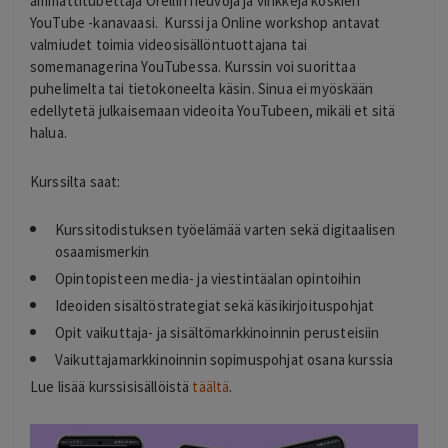
ammattitubettaja Orellin neuvoja ja vinkkejä koskien
YouTube -kanavaasi. Kurssi ja Online workshop antavat
valmiudet toimia videosisällöntuottajana tai
somemanagerina YouTubessa. Kurssin voi suorittaa
puhelimelta tai tietokoneelta käsin. Sinua ei myöskään
edellytetä julkaisemaan videoita YouTubeen, mikäli et sitä
halua.
Kurssilta saat:
Kurssitodistuksen työelämää varten sekä digitaalisen
osaamismerkin
Opintopisteen media- ja viestintäalan opintoihin
Ideoiden sisältöstrategiat sekä käsikirjoituspohjat
Opit vaikuttaja- ja sisältömarkkinoinnin perusteisiin
Vaikuttajamarkkinoinnin sopimuspohjat osana kurssia
Lue lisää kurssisisällöistä
täältä
.