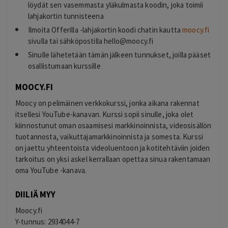
löydät sen vasemmasta yläkulmasta koodin, joka toimii
lahjakortin tunnisteena
Ilmoita Offerilla -lahjakortin koodi chatin kautta
moocy.fi
sivulla tai sähköpostilla
hello@moocy.fi
Sinulle lähetetään tämän jälkeen tunnukset, joilla pääset
osallistumaan kurssille
MOOCY.FI
Moocy on pelimäinen verkkokurssi, jonka aikana rakennat
itsellesi YouTube-kanavan. Kurssi sopii sinulle, joka olet
kiinnostunut oman osaamisesi markkinoinnista, videosisällön
tuotannosta, vaikuttajamarkkinoinnista ja somesta. Kurssi
on jaettu yhteentoista videoluentoon ja kotitehtäviin joiden
tarkoitus on yksi askel kerrallaan opettaa sinua rakentamaan
oma YouTube -kanava.
DIILIÄ MYY
Moocy.fi
Y-tunnus: 2934044-7