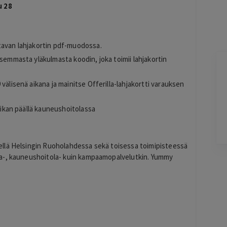
u 28
tavan lahjakortin pdf-muodossa.
asemmasta yläkulmasta koodin, joka toimii lahjakortin
Terho Tiilikainen
välisenä aikana ja mainitse Offerilla-lahjakortti varauksen
2 days ago
Kohtuuhintainen ja keskeisellä paikalla
oleva majoitus. Aamiainen ihan hyvää
paikan päällä kauneushoitolassa
perussettii.
Lisätty
llä Helsingin Ruoholahdessa sekä toisessa toimipisteessä
Pag
ta-, kauneushoitola- kuin kampaamopalvelutkin. Yummy
6
of
60