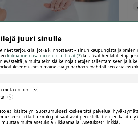
lejä juuri sinulle
t näet tarjouksia, jotka kiinnostavat – sinun kaupungista ja omien 
 sen
kolmannen osapuolen toimittajat (2)
keräävät henkilötietoja (esi
n evästeitä ja muita teknisiä keinoja tietojen tallentamiseen ja luke
 tarkoituksenmukaisia mainoksia ja parhaan mahdollisen asiakask
ön mittaaminen
ta
ARVIOT (0)
SUOSITTELE
ietojesi käsittelyn. Suostumuksesi koskee tätä palvelua, hyväksymät
mukseesi. Jotkut teknologiat saattavat perustella tietojen käsittelyä
ai muuttaa muita asetuksia klikkaamalla "Asetukset" linkkiä.
lsinki, Kamppi