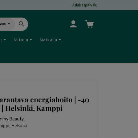
Asiakaspalvelu
uomi
ut
Autoilu
Matkailu
arantava energiahoito | -40
 | Helsinki, Kamppi
mmy Beauty
mppi, Helsinki