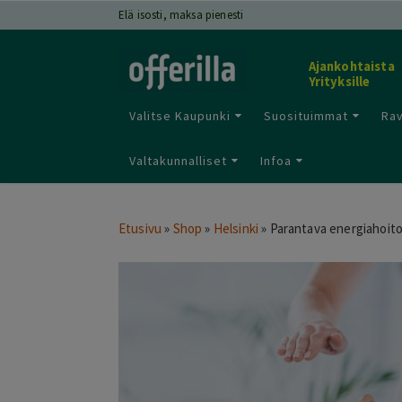
Elä isosti, maksa pienesti
Ajankohtaista
Yrityksille
Valitse Kaupunki
Suosituimmat
Rav
Valtakunnalliset
Infoa
Etusivu
»
Shop
»
Helsinki
»
Parantava energiahoito 