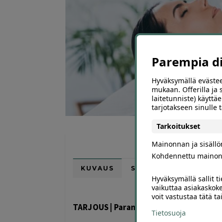
Parempia dii
Hyväksymällä evästee
mukaan. Offerilla ja
laitetunniste) käyttäe
tarjotakseen sinulle
Tarkoitukset
Mainonnan ja sisäll
Kohdennettu mainon
KUVAUS
SIJAINTI KARTALLA
Hyväksymällä sallit t
vaikuttaa asiakaskoke
voit vastustaa tätä t
TARJOUS | Parantava energiahoito | He
Tietosuoja