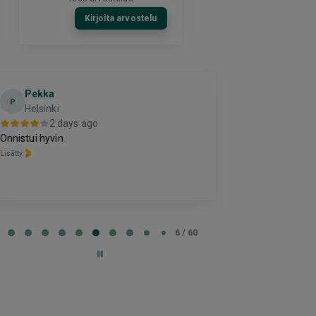
Kirjoita arvostelu
Pekka
El
E
P
Helsinki
2 da
2 days ago
Hyvä
Onnistui hyvin
Lisätty
Lisätty
e
6 / 60