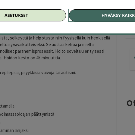
)
ASETUKSET
HYVÄKSY KAIKK
e! Parantavan syvän energiahoidon aikana energia virtaa
stuen juuri niihin kohtiin, joissa epätasapaino on suurinta.
a, selkeyttä ja helpotusta niin fyysisellä kuin henkisellä
eltu syvävaikutteiseksi. Se auttaa kehoa ja mieltä
lliset paranemisprosessit. Hoito soveltuu erityisesti
ita. Hoidon kesto on 45 minuuttia.
epilepsia, psyykkisiä vaivoja tai autismi.
Of
ttamalla
n voimassaoloajan päättymistä
a
seamman lahjaksi