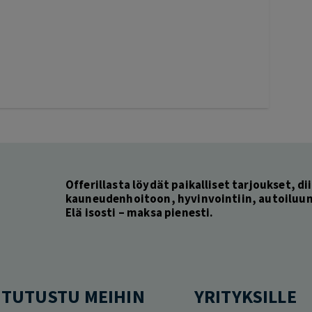
Offerillasta löydät paikalliset tarjoukset, dii
kauneudenhoitoon, hyvinvointiin, autoiluun 
Elä isosti – maksa pienesti.
TUTUSTU MEIHIN
YRITYKSILLE