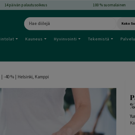
14
päivän palautusoikeus
100 % suomalainen
Koko S
intolat
Kauneus
Hyvinvointi
Tekemistä
Palvel
| -40 % | Helsinki, Kamppi
P
%
Yu
Ka