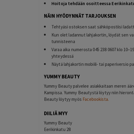
Hoitoja tehdään osoitteessa Eerikinkat
NÄIN HYÖDYNNÄT TARJOUKSEN
Tehtyäsi ostoksen saat sähköpostiisi ladat
Kun olet ladannut lahjakortin, löydät sen v
Eija
tunnisteena
E
Helsinki
Varaa aika numerosta 045 238 0607 klo 10–19 
1 day ago
yhteydessä
llinen hinta
Kaikki meni ihan nappiin! Suosittelen!
Näytä lahjakortin mobiili- tai paperiversio 
Lisätty
YUMMY BEAUTY
Yummy Beauty palvelee asiakkaitaan meren ääre
Kampissa. Yummy Beautystä löytyy niin hieron
Beauty löytyy myös
Facebookista.
DIILIÄ MYY
Yummy Beauty
Eerikinkatu 28