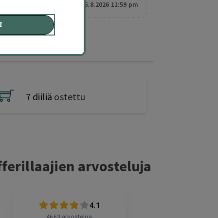
Vanhentuu:
6.8.2026 11:59 pm
I
7 diiliä
ostettu
ferillaajien arvosteluja
4.1
4663
arvostelua