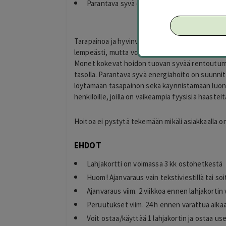
Parantava syvä energiahoito 45 € (arvo 75 €
Tarapainoa ja hyvinvointia keholle sekä mielell
lempeästi, mutta voimallisesti kehosi läpi, kohdi
Monet kokevat hoidon tuovan syvää rentoutumist
tasolla. Parantava syvä energiahoito on suunnit
löytämään tasapainon sekä käynnistämään luonno
henkilöille, joilla on vaikeampia fyysisiä haaste
Hoitoa ei pystytä tekemään mikäli asiakkaalla on 
EHDOT
Lahjakortti on voimassa 3 kk ostohetkestä
Huom! Ajanvaraus vain tekstiviestillä tai soi
Ajanvaraus viim. 2 viikkoa ennen lahjakorti
Peruutukset viim. 24 h ennen varattua aika
Voit ostaa/käyttää 1 lahjakortin ja ostaa u