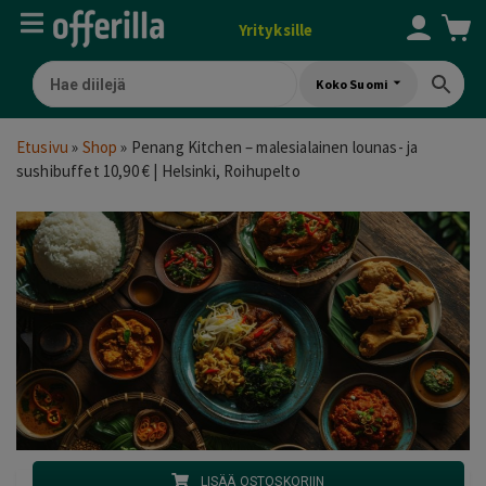
Yrityksille
Koko Suomi
Etusivu
»
Shop
»
Penang Kitchen – malesialainen lounas- ja
sushibuffet 10,90 € | Helsinki, Roihupelto
LISÄÄ OSTOSKORIIN