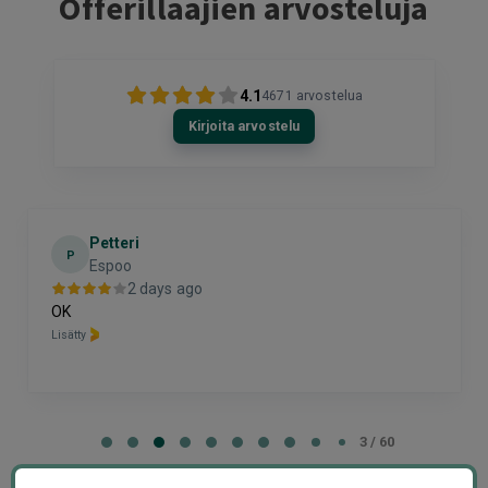
Offerillaajien arvosteluja
4.1
4671
arvostelua
Kirjoita arvostelu
Petteri
P
Espoo
2 days ago
OK
Lisätty
Page
3
3 / 60
of
60