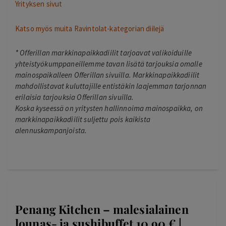
Yrityksen sivut
Katso myös muita Ravintolat-kategorian diilejä
*
Offerillan markkinapaikkadiilit tarjoavat valikoiduille
yhteistyökumppaneillemme tavan lisätä tarjouksia omalle
mainospaikalleen Offerillan sivuilla. Markkinapaikkadiilit
mahdollistavat kuluttajille entistäkin laajemman tarjonnan
erilaisia tarjouksia Offerillan sivuilla.
Koska kyseessä on yritysten hallinnoima mainospaikka, on
markkinapaikkadiilit suljettu pois kaikista
alennuskampanjoista.
Penang Kitchen – malesialainen
lounas- ja sushibuffet 10,90 € |