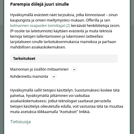
Parempia diilejä juuri sinulle
Hyväksymällä evästeet näet tarjouksia, jotka kiinnostavat – sinun
kaupungista ja omien mieltymystesi mukaan. Offerilla ja sen
kolmannen osapuolen toimittajat (2)
keräävät henkilötietoja (esim.
IP-osoite tai laitetunniste) käyttäen evästeitä ja muita teknisiä
keinoja tietojen tallentamiseen ja lukemiseen laitteellasi
tarjotakseen sinulle tarkoituksenmukaisia mainoksia ja parhaan
mahdollisen asiakaskokemuksen.
Tarkoitukset
Mainonnan ja sisällön mittaaminen
Kohdennettu mainonta
APUA JA NEUVOJA
Hyväksymällä sallit tietojesi käsittelyn. Suostumuksesi koskee tätä
palvelua, hyväksymättä jättäminen voi vaikuttaa
Peruuta tilaus
asiakaskokemukseesi. Jotkut teknologiat saattavat perustella
Asiakaspalvelu
tietojen käsittelyä oikeutetulla edulla, voit vastustaa tätä tai muuttaa
muita asetuksia klikkaamalla "Asetukset" linkkiä.
Kuinka Offerilla toimii
Usein kysytyt kysymykset
Tietosuoja
Suosittele Offerillaa