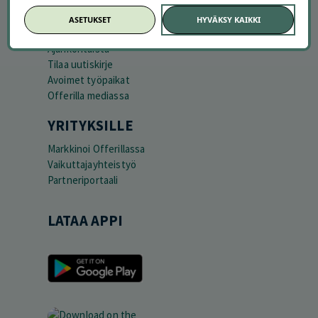
TUTUSTU MEIHIN
ASETUKSET
HYVÄKSY KAIKKI
Tietoa meistä
Ajankohtaista
Tilaa uutiskirje
Avoimet työpaikat
Offerilla mediassa
YRITYKSILLE
Markkinoi Offerillassa
Vaikuttajayhteistyö
Partneriportaali
LATAA APPI