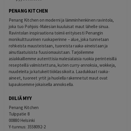
PENANG KITCHEN
Penang Kitchen on moderni ja lämminhenkinen ravintola,
joka tuo Pohjois-Malesian kuuluisat maut lähelle sinua.
Ravintolan inspiraationa toimii erityisesti Penangin
monikulttuurinen ruokaperinne – alue, joka tunnetaan
rohkeista mausteistaan, tuoreista raaka-aineistaan ja
ainutlaatuisista fuusiomauistaan. Tarjoilemme
asiakkaillemme autenttisia malesialaisia ruokia perinteisillä
resepteillä valmistettuna, kuten curry-annoksia, wokkeja,
nuudeleita ja katukeittiöklassikoita. Laadukkaat raaka-
aineet, tuoreet yrtit ja huolella rakennetut maut ovat
lupauksemme jokaisella annoksella.
DIILIÄ MYY
Penang Kitchen
Tulppatie 8
00880 Helsinki
Y-tunnus: 3558092-2