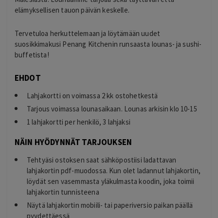
elämyksellisen tauon päivän keskelle.
Tervetuloa herkuttelemaan ja löytämään uudet
suosikkimakusi Penang Kitchenin runsaasta lounas- ja sushi-
buffetista!
EHDOT
Lahjakortti on voimassa 2 kk ostohetkestä
Tarjous voimassa lounasaikaan. Lounas arkisin klo 10-15
1 lahjakortti per henkilö, 3 lahjaksi
NÄIN HYÖDYNNÄT TARJOUKSEN
Tehtyäsi ostoksen saat sähköpostiisi ladattavan
lahjakortin pdf-muodossa. Kun olet ladannut lahjakortin,
löydät sen vasemmasta yläkulmasta koodin, joka toimii
lahjakortin tunnisteena
Näytä lahjakortin mobiili- tai paperiversio paikan päällä
pyydettäessä