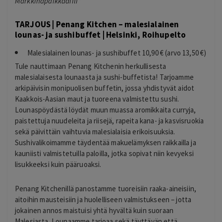
Markkinapaikkadiili*
TARJOUS | Penang Kitchen – malesialainen
lounas- ja sushibuffet | Helsinki, Roihupelto
Malesialainen lounas- ja sushibuffet 10,90 € (arvo 13,50 €)
Tule nauttimaan Penang Kitchenin herkullisesta
malesialaisesta lounaasta ja sushi-buffetista! Tarjoamme
arkipäivisin monipuolisen buffetin, jossa yhdistyvät aidot
Kaakkois-Aasian maut ja tuoreena valmistettu sushi.
Lounaspöydästä löydät muun muassa aromikkaita curryja,
paistettuja nuudeleita ja riisejä, rapeita kana- ja kasvisruokia
sekä päivittäin vaihtuvia malesialaisia erikoisuuksia.
Sushivalikoimamme täydentää makuelämyksen raikkailla ja
kauniisti valmistetuilla paloilla, jotka sopivat niin kevyeksi
lisukkeeksi kuin pääruoaksi.
Penang Kitchenillä panostamme tuoreisiin raaka-aineisiin,
aitoihin mausteisiin ja huolelliseen valmistukseen – jotta
jokainen annos maistuisi yhtä hyvältä kuin suoraan
Malesiasta. Lounaamme tarjoaa sekä täyttävän että