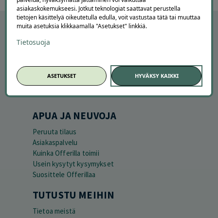
asiakaskokemukseesi. Jotkut teknologiat saattavat perustella
tietojen käsittelyä oikeutetulla edulla, voit vastustaa tätä tai muuttaa
muita asetuksia klikkaamalla "Asetukset" linkkiä.
Tietosuoja
ASETUKSET
HYVÄKSY KAIKKI
APUA JA NEUVOJA
Peruuta tilaus
Asiakaspalvelu
Kuinka Offerilla toimii
Usein kysytyt kysymykset
Suosittele Offerillaa
TUTUSTU MEIHIN
Tietoa meistä