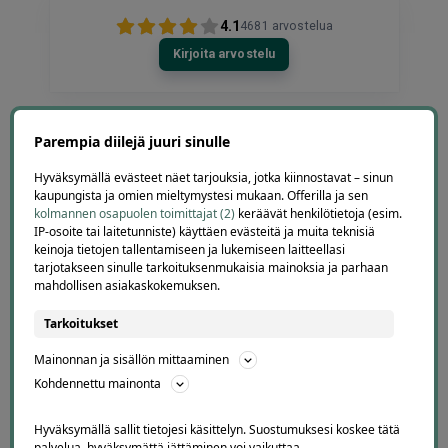
4.1
4681
arvostelua
Kirjoita arvostelu
Parempia diilejä juuri sinulle
Toni
T
Hyväksymällä evästeet näet tarjouksia, jotka kiinnostavat – sinun
Espoo
kaupungista ja omien mieltymystesi mukaan. Offerilla ja sen
2 days ago
kolmannen osapuolen toimittajat (2)
keräävät henkilötietoja (esim.
Hinta palvelulle oli hyvä, ja ostaminen oli selkeää ja
IP-osoite tai laitetunniste) käyttäen evästeitä ja muita teknisiä
vaivatonta
keinoja tietojen tallentamiseen ja lukemiseen laitteellasi
tarjotakseen sinulle tarkoituksenmukaisia mainoksia ja parhaan
Lisätty
mahdollisen asiakaskokemuksen.
Page
Tarkoitukset
4
4 / 60
Mainonnan ja sisällön mittaaminen
of
Kohdennettu mainonta
60
Hyväksymällä sallit tietojesi käsittelyn. Suostumuksesi koskee tätä
palvelua, hyväksymättä jättäminen voi vaikuttaa