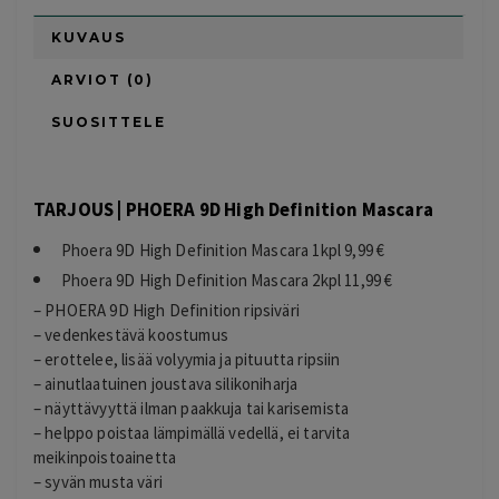
KUVAUS
ARVIOT (0)
SUOSITTELE
TARJOUS | PHOERA 9D High Definition Mascara
Phoera 9D High Definition Mascara 1kpl 9,99 €
Phoera 9D High Definition Mascara 2kpl 11,99 €
– PHOERA 9D High Definition ripsiväri
– vedenkestävä koostumus
– erottelee, lisää volyymia ja pituutta ripsiin
– ainutlaatuinen joustava silikoniharja
– näyttävyyttä ilman paakkuja tai karisemista
– helppo poistaa lämpimällä vedellä, ei tarvita
meikinpoistoainetta
– syvän musta väri