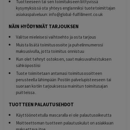
Tuotteeseen tai sen toimitukseen liittyvissä
kysymyksissä ota yhteys englanniksi tuotetoimittajan
asiakaspalveluun:
info@global-fulfillment.co.uk
NÄIN HYÖDYNNÄT TARJOUKSEN
Valitse mieleisesi vaihtoehto ja osta tarjous
Muista lisätä toimitusosoite ja puhelinnumerosi
maksusivulla, jotta toimitus onnistuu
Kun olet tehnyt ostoksen, saat maksuvahvistuksen
sähköpostiisi
Tuote toimitetaan antamasi toimitusosoitteen
perusteella lähimpään Postiin palvelupisteeseen tai
suoraan kotiin tarjouksessa mainitun toimitusajan
puitteissa.
TUOTTEEN PALAUTUSEHDOT
Käyttöönotetulla mascaralla ei ole palautusoikeutta
Moitteettoman tuotteen palautuskulut on asiakkaan
maksettava itse