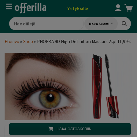
Yrityksille
Koko Suomi
Etusivu
»
Shop
»
PHOERA 9D High Definition Mascara 2kpl 11,99 €
LISÄÄ OSTOSKORIIN