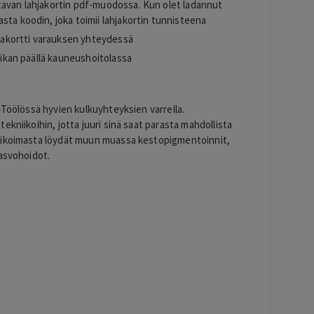
tavan lahjakortin pdf-muodossa. Kun olet ladannut
sta koodin, joka toimii lahjakortin tunnisteena
hjakortti varauksen yhteydessä
paikan päällä kauneushoitolassa
-Töölössä hyvien kulkuyhteyksien varrella.
kniikoihin, jotta juuri sinä saat parasta mahdollista
alikoimasta löydät muun muassa kestopigmentoinnit,
kasvohoidot.