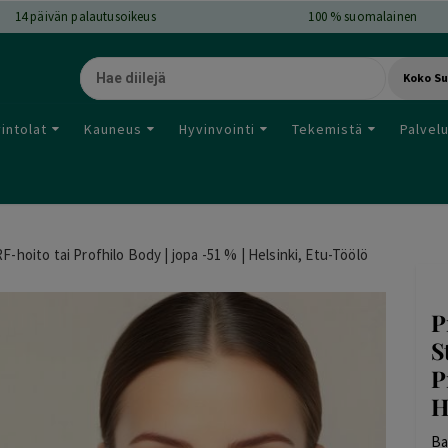
14
päivän palautusoikeus
100 % suomalainen
Koko S
intolat
Kauneus
Hyvinvointi
Tekemistä
Palvel
RF-hoito tai Profhilo Body | jopa -51 % | Helsinki, Etu-Töölö
P
S
P
H
Ba