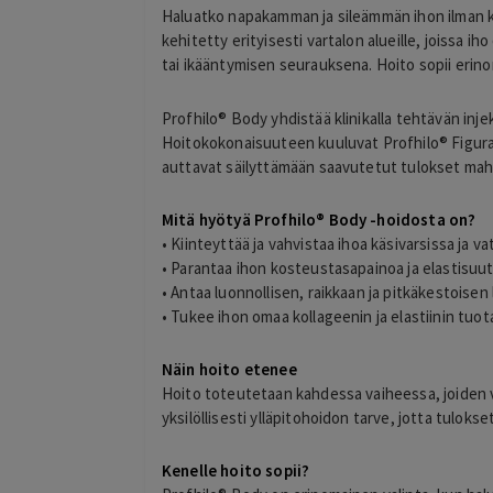
Haluatko napakamman ja sileämmän ihon ilman ki
kehitetty erityisesti vartalon alueille, joissa 
tai ikääntymisen seurauksena. Hoito sopii erinoma
Profhilo® Body yhdistää klinikalla tehtävän inj
Hoitokokonaisuuteen kuuluvat Profhilo® Figura 
auttavat säilyttämään saavutetut tulokset mah
Mitä hyötyä Profhilo® Body -hoidosta on?
• Kiinteyttää ja vahvistaa ihoa käsivarsissa ja v
timo
T
• Parantaa ihon kosteustasapainoa ja elastisuu
helsinki
• Antaa luonnollisen, raikkaan ja pitkäkestoise
2 days ago
• Tukee ihon omaa kollageenin ja elastiinin tuo
kiitos hienosti toimi
Lisätty
Näin hoito etenee
Hoito toteutetaan kahdessa vaiheessa, joiden vä
yksilöllisesti ylläpitohoidon tarve, jotta tuloks
Kenelle hoito sopii?