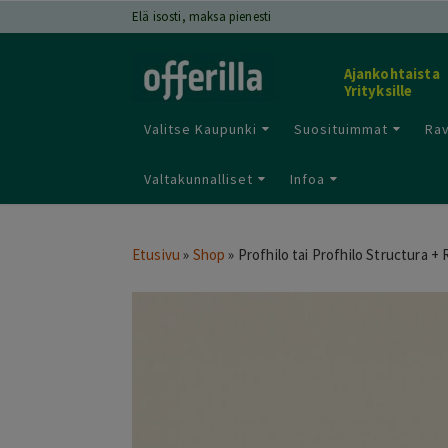
Elä isosti, maksa pienesti
Ajankohtaista
Yrityksille
Valitse Kaupunki
Suosituimmat
Rav
Valtakunnalliset
Infoa
Etusivu
»
Shop
»
Profhilo tai Profhilo Structura + 