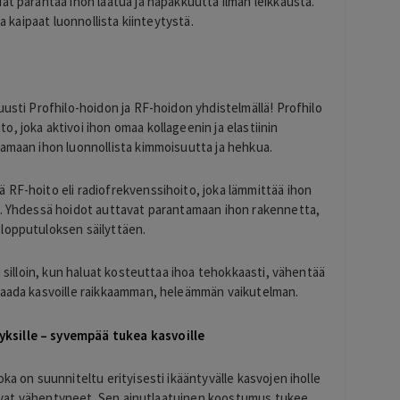
at parantaa ihon laatua ja napakkuutta ilman leikkausta.
60
ja kaipaat luonnollista kiinteytystä.
uusti Profhilo-hoidon ja RF-hoidon yhdistelmällä! Profhilo
, joka aktivoi ihon omaa kollageenin ja elastiinin
tamaan ihon luonnollista kimmoisuutta ja hehkua.
 RF-hoito eli radiofrekvenssihoito, joka lämmittää ihon
ä. Yhdessä hoidot auttavat parantamaan ihon rakennetta,
lopputuloksen säilyttäen.
i silloin, kun haluat kosteuttaa ihoa tehokkaasti, vähentää
 saada kasvoille raikkaamman, heleämmän vaikutelman.
ksille – syvempää tukea kasvoille
ka on suunniteltu erityisesti ikääntyvälle kasvojen iholle
ys ovat vähentyneet. Sen ainutlaatuinen koostumus tukee