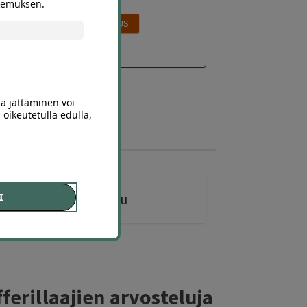
okemuksen.
tä jättäminen voi
 oikeutetulla edulla,
65 diiliä
ostettu
I
ferillaajien arvosteluja