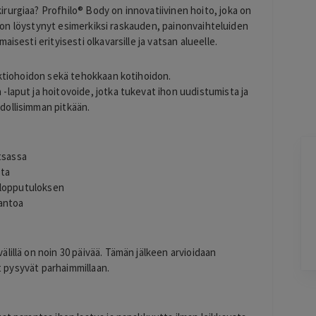
rurgiaa? Profhilo® Body on innovatiivinen hoito, joka on
iho on löystynyt esimerkiksi raskauden, painonvaihteluiden
isesti erityisesti olkavarsille ja vatsan alueelle.
ektiohoidon sekä tehokkaan kotihoidon.
-laput ja hoitovoide, jotka tukevat ihon uudistumista ja
dollisimman pitkään.
atsassa
Jarkko
J
tta
Ylöjärvi
n lopputuloksen
2 days ago
tantoa
Helppo, vaivaton ja edullinen hinta
Lisätty
lillä on noin 30 päivää. Tämän jälkeen arvioidaan
et pysyvät parhaimmillaan.
Pag
6
of