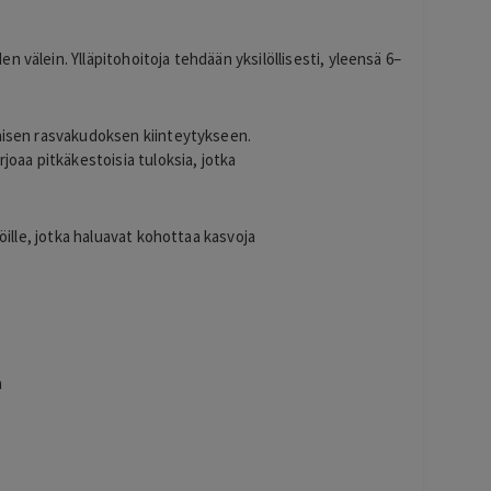
 välein. Ylläpitohoitoja tehdään yksilöllisesti, yleensä 6–
laisen rasvakudoksen kiinteytykseen.
rjoaa pitkäkestoisia tuloksia, jotka
löille, jotka haluavat kohottaa kasvoja
a