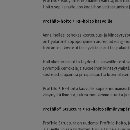
Profhilo® Body on erinomainen valinta, kun halu
Hoito sopii sinulle, jos koet ihon veltostumista 
Profhilo-hoito + RF-hoito kasvoille
Anna ihollesi tehokas kosteutus- ja kiinteytysb
on hyaluronihappopohjainen bioremodelling-hoito
tuotantoa, kosteuttaa syvältä ja auttaa palaut
Hoitokokonaisuutta täydentää kasvoille tehtävä
syvempiä kerroksia ja tukee ihon kiinteytymist
kosteustasapainoa ja napakkuutta luonnollisen 
Profhilo + RF-hoito kasvoille sopii erinomaisest
väsynyttä ilmettä, tukea ihon kimmoisuutta ja
Profhilo® Structura + RF-hoito silmänympäry
Profhilo Structura on uudempi Profhilo-hoito, jo
ja alueille, joissa kudosten tuki ja täyteläisy