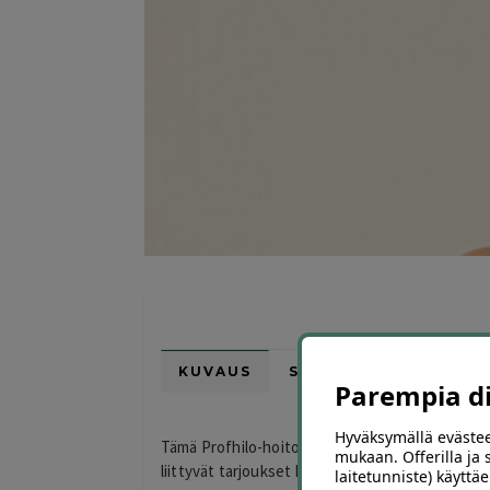
KUVAUS
SIJAINTI KARTALLA
Parempia dii
Hyväksymällä evästee
Tämä Profhilo-hoito tarjous ei ole tällä hetkell
mukaan. Offerilla ja
liittyvät tarjoukset Helsingissä Offerillasta.
laitetunniste) käyttäe