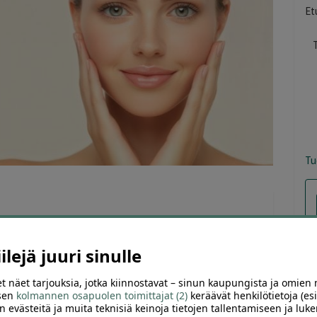
Et
T
Tu
ARVIOT (0)
SUOSITTELE
lejä juuri sinulle
t näet tarjouksia, jotka kiinnostavat – sinun kaupungista ja omien 
ä saatavilla, mutta voit katsoa ajankohtaiset kauneuteen
 sen
kolmannen osapuolen toimittajat (2)
keräävät henkilötietoja (esi
n evästeitä ja muita teknisiä keinoja tietojen tallentamiseen ja luke