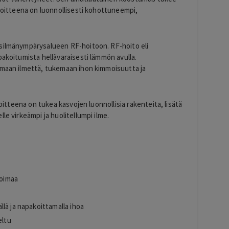
avoitteena on luonnollisesti kohottuneempi,
 silmänympärysalueen RF-hoitoon. RF-hoito eli
pakoitumista hellävaraisesti lämmön avulla.
amaan ilmettä, tukemaan ihon kimmoisuutta ja
voitteena on tukea kasvojen luonnollisia rakenteita, lisätä
le virkeämpi ja huolitellumpi ilme.
voimaa
lä ja napakoittamalla ihoa
eltu