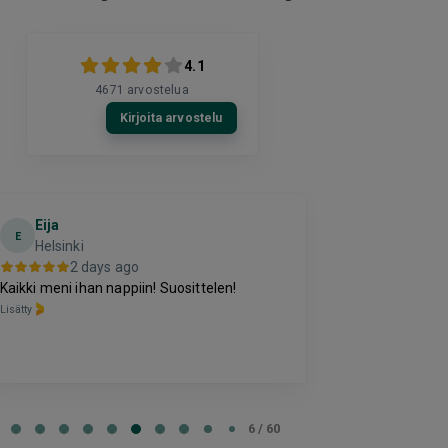
4.1
4671
arvostelua
Kirjoita arvostelu
Eija
Terho Tii
E
Helsinki
3 da
2 days ago
Kohtuuhintainen
Kaikki meni ihan nappiin! Suosittelen!
oleva majoitus
Lisätty
perussettii.
Lisätty
e
6 / 60