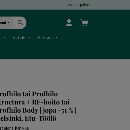
Asiakaspalvelu
uomi
ut
Autoilu
Matkailu
rofhilo tai Profhilo
tructura + RF-hoito tai
rofhilo Body | jopa -51 % |
elsinki, Etu-Töölö
rcelona Klinikka