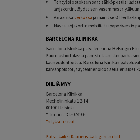
Tehtyäsi ostoksen saat sähköpostiisi ladat
lahjakortin, löydät sen vasemmasta yläkulma
Varaa aika
verkossa
ja mainitse Offerilla-la
Näytä lahjakortin mobiili- tai paperiversio 
BARCELONA KLINIKKA
Barcelona Klinikka palvelee sinua Helsingin Etu
Kauneushoitolassa panostetaan alan parhaisiin te
kauneudenhoitoa. Barcelona Klinikan palveluv
karvanpoistot, täyteainehoidot sekä erilaiset 
DIILIÄ MYY
Barcelona Klinikka
Mechelininkatu 12-14
00100 Helsinki
Y-tunnus: 3150749-6
Yrityksen sivut
Katso kaikki Kauneus-kategorian diilit