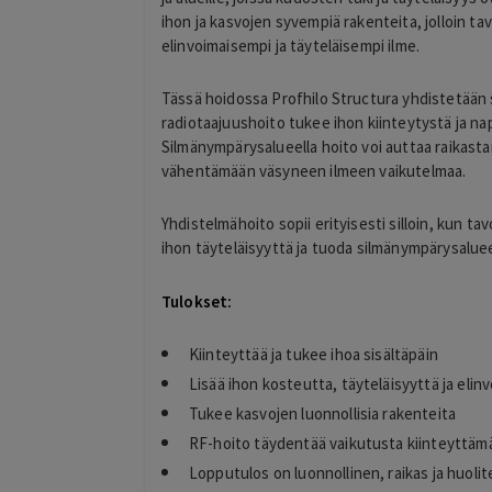
ihon ja kasvojen syvempiä rakenteita, jolloin t
elinvoimaisempi ja täyteläisempi ilme.
Tässä hoidossa Profhilo Structura yhdistetään
radiotaajuushoito tukee ihon kiinteytystä ja na
Silmänympärysalueella hoito voi auttaa raikast
vähentämään väsyneen ilmeen vaikutelmaa.
Yhdistelmähoito sopii erityisesti silloin, kun ta
ihon täyteläisyyttä ja tuoda silmänympärysalueel
Tulokset:
Kiinteyttää ja tukee ihoa sisältäpäin
Lisää ihon kosteutta, täyteläisyyttä ja elin
Tukee kasvojen luonnollisia rakenteita
RF-hoito täydentää vaikutusta kiinteyttämäl
Lopputulos on luonnollinen, raikas ja huolit