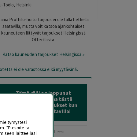
u-Töölö, Helsinki
ämä Profhilo-hoito tarjous ei ole tällä hetkellä
saatavilla, mutta voit katsoa ajankohtaiset
kauneuteen liittyvät tarjoukset Helsingissä
Offerillasta.
Katso kauneuden tarjoukset Helsingissä »
otetta ei ole varastossa eikä myytävänä.
Tämä diili on loppunut
varastosta – Tilaa tästä
sähköposti-ilmoitukset kun
sitä on taas saatavilla!
mieltymystesi
m. IP-osoite tai
miseen laitteellasi