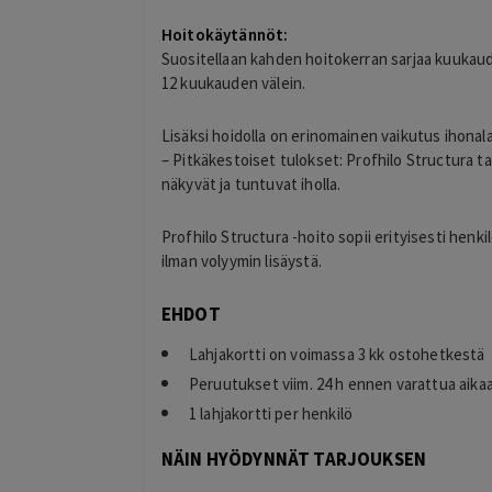
Hoitokäytännöt:
Suositellaan kahden hoitokerran sarjaa kuukauden
12 kuukauden välein.
Lisäksi hoidolla on erinomainen vaikutus ihona
– Pitkäkestoiset tulokset: Profhilo Structura ta
näkyvät ja tuntuvat iholla.
Profhilo Structura -hoito sopii erityisesti henki
ilman volyymin lisäystä.
EHDOT
Lahjakortti on voimassa 3 kk ostohetkestä
Peruutukset viim. 24 h ennen varattua aika
1 lahjakortti per henkilö
NÄIN HYÖDYNNÄT TARJOUKSEN