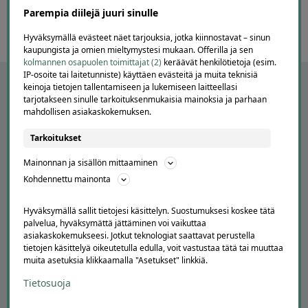
60
Parempia diilejä juuri sinulle
Hyväksymällä evästeet näet tarjouksia, jotka kiinnostavat – sinun
kaupungista ja omien mieltymystesi mukaan. Offerilla ja sen
kolmannen osapuolen toimittajat (2)
keräävät henkilötietoja (esim.
IP-osoite tai laitetunniste) käyttäen evästeitä ja muita teknisiä
keinoja tietojen tallentamiseen ja lukemiseen laitteellasi
tarjotakseen sinulle tarkoituksenmukaisia mainoksia ja parhaan
mahdollisen asiakaskokemuksen.
Tarkoitukset
Mainonnan ja sisällön mittaaminen
Kohdennettu mainonta
APUA JA NEUVOJA
Hyväksymällä sallit tietojesi käsittelyn. Suostumuksesi koskee tätä
palvelua, hyväksymättä jättäminen voi vaikuttaa
Peruuta tilaus
asiakaskokemukseesi. Jotkut teknologiat saattavat perustella
Asiakaspalvelu
tietojen käsittelyä oikeutetulla edulla, voit vastustaa tätä tai muuttaa
muita asetuksia klikkaamalla "Asetukset" linkkiä.
Kuinka Offerilla toimii
Usein kysytyt kysymykset
Tietosuoja
Suosittele Offerillaa