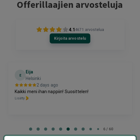
Offerillaajien arvosteluja
4.1
4671
arvostelua
Kirjoita arvostelu
Eija
E
Helsinki
2 days ago
Kaikki meni ihan nappiin! Suosittelen!
Lisätty
Page
6
6 / 60
of