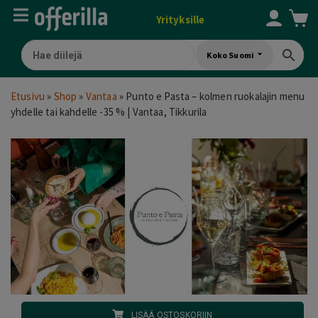
Yrityksille
Koko Suomi
Etusivu
»
Shop
»
Vantaa
»
Punto e Pasta – kolmen ruokalajin menu
yhdelle tai kahdelle -35 % | Vantaa, Tikkurila
LISÄÄ OSTOSKORIIN