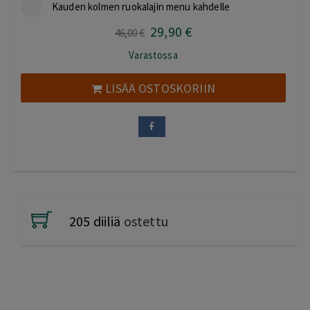
Kauden kolmen ruokalajin menu kahdelle
29
,90
€
Alkuperäinen
Nykyinen
46
,00
€
hinta
hinta
Varastossa
oli:
on:
46,00 €.
29,90 €.
LISÄÄ OSTOSKORIIN
205 diiliä
ostettu