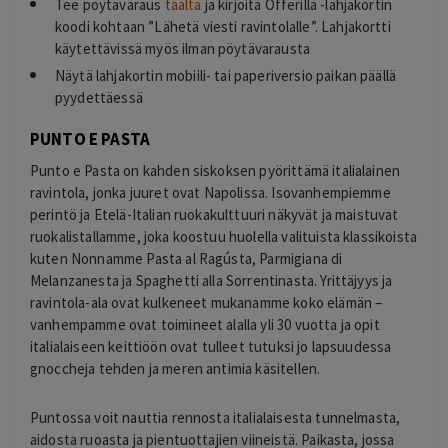
Tee pöytävaraus
täältä
ja kirjoita Offerilla -lahjakortin
koodi kohtaan ”Lähetä viesti ravintolalle”. Lahjakortti
käytettävissä myös ilman pöytävarausta
Näytä lahjakortin mobiili- tai paperiversio paikan päällä
pyydettäessä
PUNTO E PASTA
Punto e Pasta on kahden siskoksen pyörittämä italialainen
ravintola, jonka juuret ovat Napolissa. Isovanhempiemme
perintö ja Etelä-Italian ruokakulttuuri näkyvät ja maistuvat
ruokalistallamme, joka koostuu huolella valituista klassikoista
kuten Nonnamme Pasta al Ragústa, Parmigiana di
Melanzanesta ja Spaghetti alla Sorrentinasta. Yrittäjyys ja
ravintola-ala ovat kulkeneet mukanamme koko elämän –
vanhempamme ovat toimineet alalla yli 30 vuotta ja opit
italialaiseen keittiöön ovat tulleet tutuksi jo lapsuudessa
gnoccheja tehden ja meren antimia käsitellen.
Puntossa voit nauttia rennosta italialaisesta tunnelmasta,
aidosta ruoasta ja pientuottajien viineistä. Paikasta, jossa