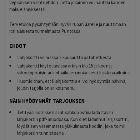
vegaanisen vaihtoehdon, jotta jokainen voi nauttia kauden
makuelämyksestä.
Tervetuloa pysähtymään hyvän ruoan äärelle ja nauttimaan
italialaisesta tunnelmasta Puntossa.
EHDOT
Lahjakortti voimassa 2 kuukautta ostohetkestä
Lahjakortti käytettävissä arkisin klo 15 jälkeen ja
viikonloppuisin aukioloaikojen mukaisesti kaikkina aikoina
Huomioithan, että lahjakorttia ei voi hyödyntää päivinä,
jolloin tarjolla on erikoismenu.
NÄIN HYÖDYNNÄT TARJOUKSEN
Tehtyäsi ostoksen saat sähköpostiisi ladattavan
lahjakortin pdf-muodossa. Kun olet ladannut lahjakortin,
löydät sen vasemmasta yläkulmasta koodin, joka toimii
lahjakortin tunnisteena