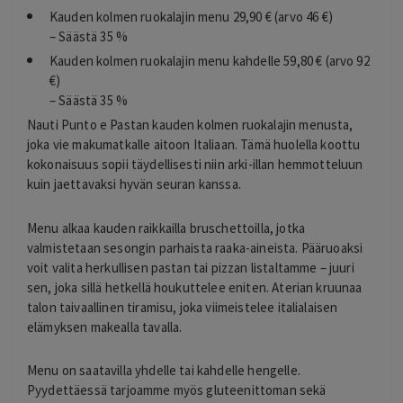
Kauden kolmen ruokalajin menu 29,90 € (arvo 46 €)
– Säästä 35 %
Kauden kolmen ruokalajin menu kahdelle 59,80 € (arvo 92
€)
– Säästä 35 %
Nauti Punto e Pastan kauden kolmen ruokalajin menusta,
joka vie makumatkalle aitoon Italiaan. Tämä huolella koottu
kokonaisuus sopii täydellisesti niin arki-illan hemmotteluun
kuin jaettavaksi hyvän seuran kanssa.
Menu alkaa kauden raikkailla bruschettoilla, jotka
valmistetaan sesongin parhaista raaka-aineista. Pääruoaksi
voit valita herkullisen pastan tai pizzan listaltamme – juuri
sen, joka sillä hetkellä houkuttelee eniten. Aterian kruunaa
talon taivaallinen tiramisu, joka viimeistelee italialaisen
elämyksen makealla tavalla.
Menu on saatavilla yhdelle tai kahdelle hengelle.
Pyydettäessä tarjoamme myös gluteenittoman sekä