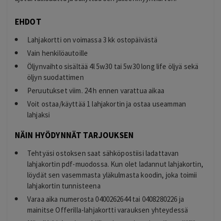
EHDOT
Lahjakortti on voimassa 3 kk ostopäivästä
Vain henkilöautoille
Öljynvaihto sisältää 4l 5w30 tai 5w30 long life öljyä sekä
öljyn suodattimen
Peruutukset viim. 24 h ennen varattua aikaa
Voit ostaa/käyttää 1 lahjakortin ja ostaa useamman
lahjaksi
NÄIN HYÖDYNNÄT TARJOUKSEN
Tehtyäsi ostoksen saat sähköpostiisi ladattavan
lahjakortin pdf-muodossa. Kun olet ladannut lahjakortin,
löydät sen vasemmasta yläkulmasta koodin, joka toimii
lahjakortin tunnisteena
Varaa aika numerosta 0400262644 tai 0408280226 ja
mainitse Offerilla-lahjakortti varauksen yhteydessä