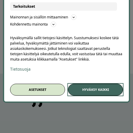
OK
Tarkoitukset
Lisätty
Mainonnan ja sisällön mittaaminen
Kohdennettu mainonta
Page
4
4 / 60
Hyväksymällä sallit tietojesi käsittelyn. Suostumuksesi koskee tätä
of
palvelua, hyväksymättä jättäminen voi vaikuttaa
asiakaskokemukseesi. Jotkut teknologiat saattavat perustella
60
tietojen käsittelyä oikeutetulla edulla, voit vastustaa tätä tai muuttaa
muita asetuksia klikkaamalla "Asetukset" linkkiä.
Tietosuoja
ASETUKSET
HYVÄKSY KAIKKI