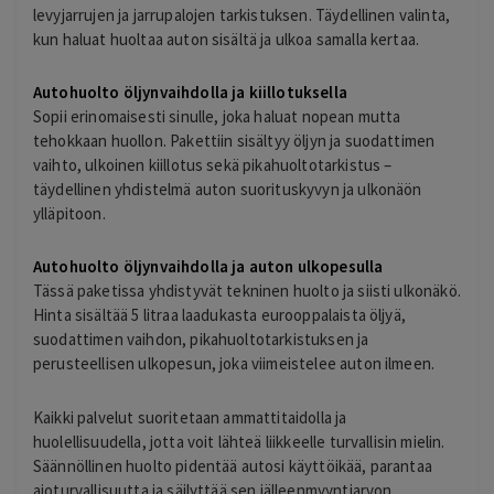
levyjarrujen ja jarrupalojen tarkistuksen. Täydellinen valinta,
kun haluat huoltaa auton sisältä ja ulkoa samalla kertaa.
Autohuolto öljynvaihdolla ja kiillotuksella
Sopii erinomaisesti sinulle, joka haluat nopean mutta
tehokkaan huollon. Pakettiin sisältyy öljyn ja suodattimen
vaihto, ulkoinen kiillotus sekä pikahuoltotarkistus –
täydellinen yhdistelmä auton suorituskyvyn ja ulkonäön
ylläpitoon.
Autohuolto öljynvaihdolla ja auton ulkopesulla
Tässä paketissa yhdistyvät tekninen huolto ja siisti ulkonäkö.
Hinta sisältää 5 litraa laadukasta eurooppalaista öljyä,
suodattimen vaihdon, pikahuoltotarkistuksen ja
perusteellisen ulkopesun, joka viimeistelee auton ilmeen.
Kaikki palvelut suoritetaan ammattitaidolla ja
huolellisuudella, jotta voit lähteä liikkeelle turvallisin mielin.
Säännöllinen huolto pidentää autosi käyttöikää, parantaa
ajoturvallisuutta ja säilyttää sen jälleenmyyntiarvon.