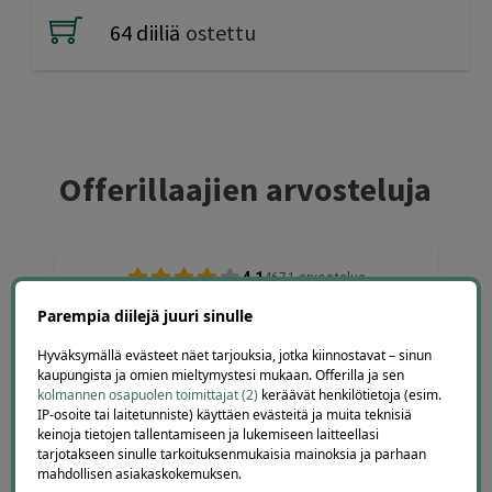
64 diiliä
ostettu
Offerillaajien arvosteluja
4.1
4671
arvostelua
Kirjoita arvostelu
Parempia diilejä juuri sinulle
Hyväksymällä evästeet näet tarjouksia, jotka kiinnostavat – sinun
kaupungista ja omien mieltymystesi mukaan. Offerilla ja sen
kolmannen osapuolen toimittajat (2)
keräävät henkilötietoja (esim.
IP-osoite tai laitetunniste) käyttäen evästeitä ja muita teknisiä
Petteri
keinoja tietojen tallentamiseen ja lukemiseen laitteellasi
P
Espoo
tarjotakseen sinulle tarkoituksenmukaisia mainoksia ja parhaan
2 days ago
mahdollisen asiakaskokemuksen.