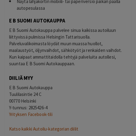
Näytä lahjakortin mobiili- tai paperiversio paikan päällä
autopesulassa
E B SUOMI AUTOKAUPPA
E B Suomi Autokauppa palvelee sinua kaikissa autoiluun
liittyvissä pulmissa Helsingin Tattarisuolla.
Palveluvalikoimasta löydät muun muassa huollot,
maalaustyöt, öljynvaihdot, sähkötyöt ja renkaiden vaihdot.
Kun kaipaat ammattitaidolla tehtyjä palveluita autollesi,
suuntaa E B Suomi Autokauppaan.
DIILIÄ MYY
E B Suomi Autokauppa
Tuulilasintie 24 C
00770 Helsinki
Y-tunnus: 2825426-4
Yrityksen Facebook-tili
Katso kaikki Autoilu-kategorian diilit