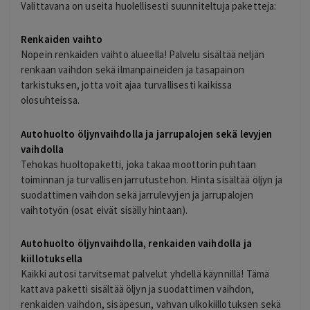
Valittavana on useita huolellisesti suunniteltuja paketteja:
Renkaiden vaihto
Nopein renkaiden vaihto alueella! Palvelu sisältää neljän
renkaan vaihdon sekä ilmanpaineiden ja tasapainon
tarkistuksen, jotta voit ajaa turvallisesti kaikissa
olosuhteissa.
Autohuolto öljynvaihdolla ja jarrupalojen sekä levyjen
vaihdolla
Tehokas huoltopaketti, joka takaa moottorin puhtaan
toiminnan ja turvallisen jarrutustehon. Hinta sisältää öljyn ja
suodattimen vaihdon sekä jarrulevyjen ja jarrupalojen
vaihtotyön (osat eivät sisälly hintaan).
Autohuolto öljynvaihdolla, renkaiden vaihdolla ja
kiillotuksella
Kaikki autosi tarvitsemat palvelut yhdellä käynnillä! Tämä
kattava paketti sisältää öljyn ja suodattimen vaihdon,
renkaiden vaihdon, sisäpesun, vahvan ulkokiillotuksen sekä