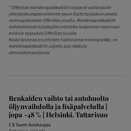
*
Offerillan markkinapaikkadiilit tarjoavat valikoiduille
yhteistyökumppaneillemme tavan lisätä tarjouksia omalle
mainospaikalleen Offerillan sivuilla. Markkinapaikkadiilit
mahdollistavat kuluttajille entistäkin laajemman tarjonnan
erilaisia tarjouksia Offerillan sivuilla.
Koska kyseessä on yritysten hallinnoima mainospaikka, on
markkinapaikkadiilit suljettu pois kaikista
alennuskampanjoista.
Renkaiden vaihto tai autohuolto
öljynvaihdolla ja lisäpalvelulla |
jopa -48 % | Helsinki, Tattarisuo
E B Suomi Autokauppa