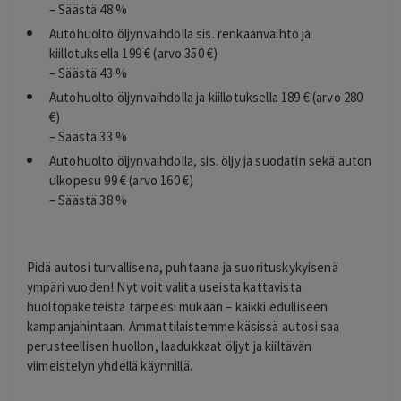
– Säästä 48 %
Autohuolto öljynvaihdolla sis. renkaanvaihto ja
kiillotuksella 199 € (arvo 350 €)
– Säästä 43 %
Autohuolto öljynvaihdolla ja kiillotuksella 189 € (arvo 280
€)
– Säästä 33 %
Autohuolto öljynvaihdolla, sis. öljy ja suodatin sekä auton
ulkopesu 99 € (arvo 160 €)
– Säästä 38 %
Pidä autosi turvallisena, puhtaana ja suorituskykyisenä
ympäri vuoden! Nyt voit valita useista kattavista
huoltopaketeista tarpeesi mukaan – kaikki edulliseen
kampanjahintaan. Ammattilaistemme käsissä autosi saa
perusteellisen huollon, laadukkaat öljyt ja kiiltävän
viimeistelyn yhdellä käynnillä.