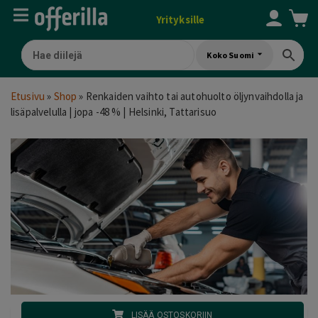
Yrityksille
Koko Suomi
Etusivu
»
Shop
»
Renkaiden vaihto tai autohuolto öljynvaihdolla ja
lisäpalvelulla | jopa -48 % | Helsinki, Tattarisuo
LISÄÄ OSTOSKORIIN