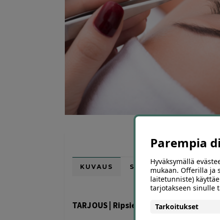
Parempia dii
Hyväksymällä evästee
KUVAUS
SIJAINTI KARTALLA
mukaan. Offerilla ja
laitetunniste) käyttäe
tarjotakseen sinulle
TARJOUS | Ripsienpidennykset | Helsin
Tarkoitukset