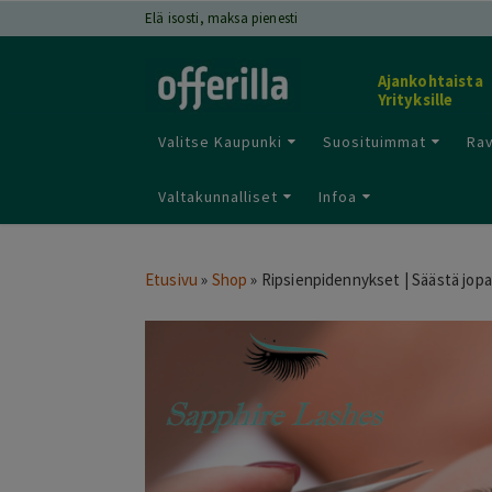
Elä isosti, maksa pienesti
Ajankohtaista
Yrityksille
Valitse Kaupunki
Suosituimmat
Rav
Valtakunnalliset
Infoa
Etusivu
»
Shop
»
Ripsienpidennykset | Säästä jopa