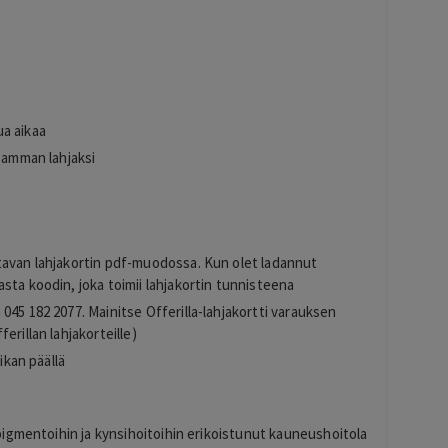
a aikaa
seamman lahjaksi
s
tavan lahjakortin pdf-muodossa. Kun olet ladannut
sta koodin, joka toimii lahjakortin tunnisteena
045 182 2077. Mainitse Offerilla-lahjakortti varauksen
erillan lahjakorteille)
ikan päällä
igmentoihin ja kynsihoitoihin erikoistunut kauneushoitola