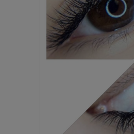
Eija Paukkuri
EP
Tampere
7 hours ago
Maksaminen tökki ja siinä alennuksen
saaminen. Ohjelma väitti, että alennus o
käytetty.
Lisätty