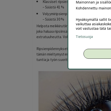
Klassiset ripsienpidennykset tai ripsihuolto 
Mainonnan ja sisäll
– Säästä 41 %
Kohdennettu mainon
Volyymiripsienpidennykset tai ripsihuolto 50
– Säästä 30 %
Hyväksymällä sallit t
vaikuttaa asiakaskoke
Helpota meikkirutiiniasi ripsienpidennyksillä! Kl
voit vastustaa tätä t
joka haluaa ripsiinsä lisäpituutta säilyttäen sam
Tietosuoja
extratuuheutta. Volyymiripset sopivat muun muas
Ripsienpidennykset tehdään yksilöllisesti asiak
tämän mieltymysten mukaan. Voit käyttää lahjak
tuntia ja työn suorittaa joko Sapphire Lashesin