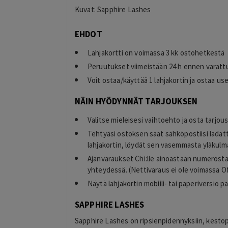
Kuvat: Sapphire Lashes
EHDOT
Lahjakortti on voimassa 3 kk ostohetkestä
Peruutukset viimeistään 24 h ennen varattu
Voit ostaa/käyttää 1 lahjakortin ja ostaa u
NÄIN HYÖDYNNÄT TARJOUKSEN
Valitse mieleisesi vaihtoehto ja osta tarjou
Tehtyäsi ostoksen saat sähköpostiisi ladat
lahjakortin, löydät sen vasemmasta yläkulma
Ajanvaraukset Chi:lle ainoastaan numerosta 
yhteydessä. (Nettivaraus ei ole voimassa Off
Näytä lahjakortin mobiili- tai paperiversio pa
SAPPHIRE LASHES
Sapphire Lashes on ripsienpidennyksiin, kestop