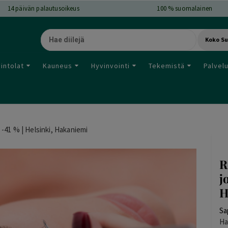
14
päivän palautusoikeus
100 % suomalainen
Koko S
intolat
Kauneus
Hyvinvointi
Tekemistä
Palvel
 -41 % | Helsinki, Hakaniemi
R
j
H
Sa
Ha