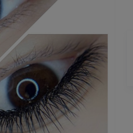
Kirill
K
11 hours ago
-
Lisätty
li jo
Pag
4
of
60