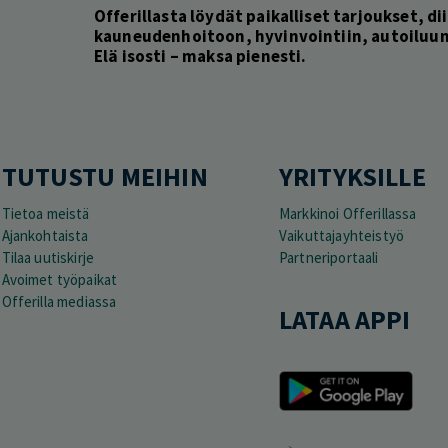
Offerillasta löydät paikalliset tarjoukset, dii
kauneudenhoitoon, hyvinvointiin, autoiluun 
Elä isosti – maksa pienesti.
TUTUSTU MEIHIN
YRITYKSILLE
Tietoa meistä
Markkinoi Offerillassa
Ajankohtaista
Vaikuttajayhteistyö
Tilaa uutiskirje
Partneriportaali
Avoimet työpaikat
Offerilla mediassa
LATAA APPI