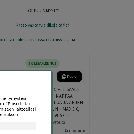
LOPPUUNMYYTY!
Katso vastaavia diilejä täältä
otetta ei ole varastossa eikä myytävänä.
5% LISÄALENNUS
ARKIETU
Kopioi
KESKIVIIKON LISÄETU: 5 % LISÄALE
KAIKISTA DIILEISTÄ! NAPPAA
mieltymystesi
TEKEMISTÄ, HEMMOTTELUA JA ARJEN
m. IP-osoite tai
PIRISTYSTÄ ELOKUUHUN – MAX 5 €,
miseen laitteellasi
okemuksen.
VOIMASSA KLO 23.59 ASTI
Koskee valittuja tuotteita
Minimitilaus:
Ei minimiä