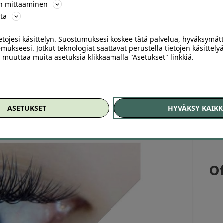
35 € (arvo 59 €)
ön mittaaminen
ta
 € (arvo 71 €)
ietojesi käsittelyn. Suostumuksesi koskee tätä palvelua, hyväksymät
mukseesi. Jotkut teknologiat saattavat perustella tietojen käsittelyä
assiset ripsienpidennykset ovat oikea valinta henkilölle,
ai muuttaa muita asetuksia klikkaamalla "Asetukset" linkkiä.
alla luonnollisen ilmeen. Volyymiripsillä saavutetaan taas
sa niille, jotka haluavat täydentää harvempaa ripsiriviä.
kaan silmien muodolle sopiviksi ja työ toteutetaan aina
ASETUKSET
HYVÄKSY KAIKK
ortin halutessasi myös ripsihuoltoon. Palvelu kestää 2,5-3
Helen tai Kevä.
Of