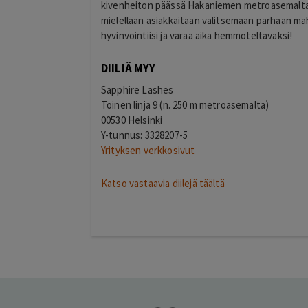
kivenheiton päässä Hakaniemen metroasemalta.
mielellään asiakkaitaan valitsemaan parhaan ma
hyvinvointiisi ja varaa aika hemmoteltavaksi!
DIILIÄ MYY
Sapphire Lashes
Toinen linja 9 (n. 250 m metroasemalta)
00530 Helsinki
Y-tunnus:
3328207-5
Yrityksen verkkosivut
Katso vastaavia diilejä täältä