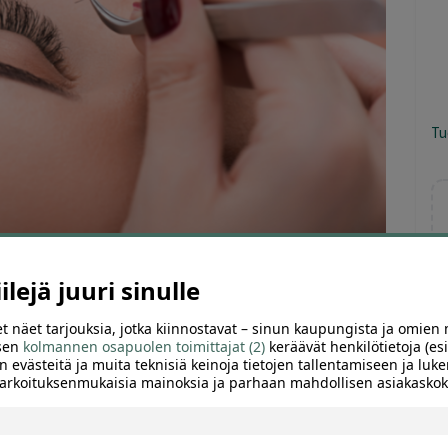
Tu
lejä juuri sinulle
t näet tarjouksia, jotka kiinnostavat – sinun kaupungista ja omien 
ARVIOT (1)
SUOSITTELE
 sen
kolmannen osapuolen toimittajat (2)
keräävät henkilötietoja (esi
n evästeitä ja muita teknisiä keinoja tietojen tallentamiseen ja luke
 tarkoituksenmukaisia mainoksia ja parhaan mahdollisen asiakask
ki, Hakaniemi