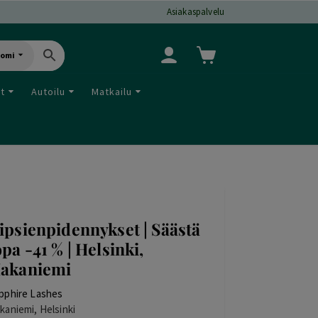
Asiakaspalvelu
uomi
ut
Autoilu
Matkailu
ipsienpidennykset | Säästä
opa -41 % | Helsinki,
akaniemi
pphire Lashes
kaniemi, Helsinki