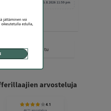
Vanhentuu:
6.8.2026 11:59 pm
tä jättäminen voi
 oikeutetulla edulla,
293 diiliä
ostettu
I
ferillaajien arvosteluja
4.1
4671
arvostelua