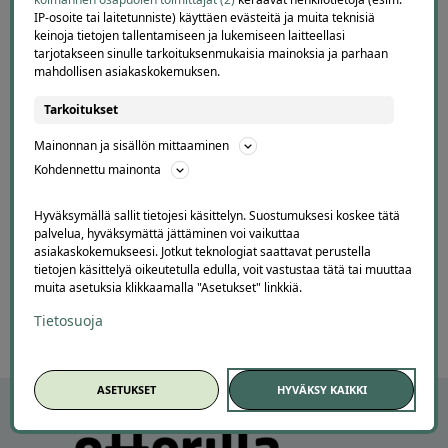
IP-osoite tai laitetunniste) käyttäen evästeitä ja muita teknisiä
keinoja tietojen tallentamiseen ja lukemiseen laitteellasi
tarjotakseen sinulle tarkoituksenmukaisia mainoksia ja parhaan
Jarkko
mahdollisen asiakaskokemuksen.
J
Ylöjärvi
Tarkoitukset
1 day ago
Helppo, vaivaton ja edullinen hinta
Mainonnan ja sisällön mittaaminen
Lisätty
Kohdennettu mainonta
Hyväksymällä sallit tietojesi käsittelyn. Suostumuksesi koskee tätä
Page
palvelua, hyväksymättä jättäminen voi vaikuttaa
3
asiakaskokemukseesi. Jotkut teknologiat saattavat perustella
3 / 60
tietojen käsittelyä oikeutetulla edulla, voit vastustaa tätä tai muuttaa
of
muita asetuksia klikkaamalla "Asetukset" linkkiä.
60
Tietosuoja
ASETUKSET
HYVÄKSY KAIKKI