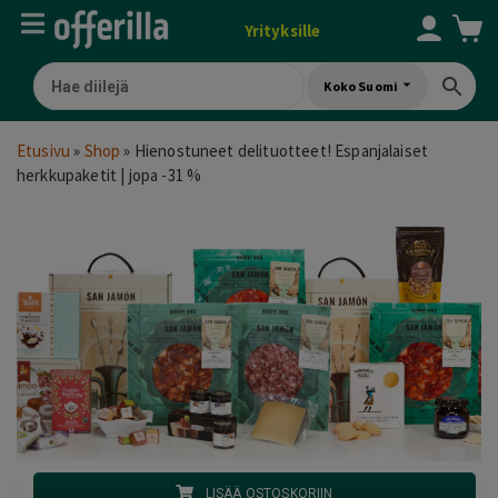
Yrityksille
Koko Suomi
Etusivu
»
Shop
»
Hienostuneet delituotteet! Espanjalaiset
herkkupaketit | jopa -31 %
LISÄÄ OSTOSKORIIN