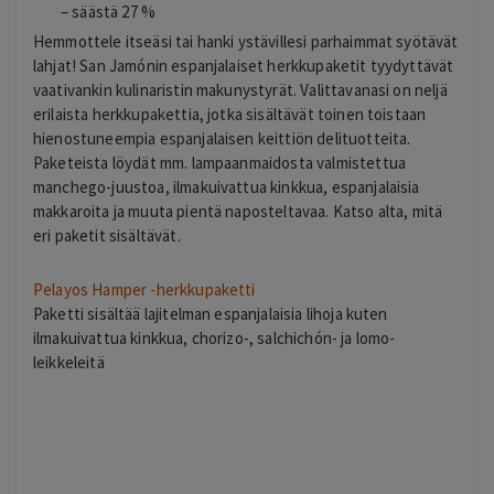
– säästä 27 %
Hemmottele itseäsi tai hanki ystävillesi parhaimmat syötävät
lahjat! San Jamónin espanjalaiset herkkupaketit tyydyttävät
vaativankin kulinaristin makunystyrät. Valittavanasi on neljä
erilaista herkkupakettia, jotka sisältävät toinen toistaan
hienostuneempia espanjalaisen keittiön delituotteita.
Paketeista löydät mm. lampaanmaidosta valmistettua
manchego-juustoa, ilmakuivattua kinkkua, espanjalaisia
makkaroita ja muuta pientä naposteltavaa. Katso alta, mitä
eri paketit sisältävät.
Pelayos Hamper -herkkupaketti
Paketti sisältää lajitelman espanjalaisia lihoja kuten
ilmakuivattua kinkkua, chorizo-, salchichón- ja lomo-
leikkeleitä