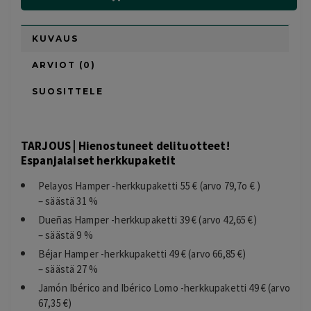
KUVAUS
ARVIOT (0)
SUOSITTELE
TARJOUS | Hienostuneet delituotteet!
Espanjalaiset herkkupaketit
Pelayos Hamper -herkkupaketti 55 € (arvo 79,7o € )
– säästä 31 %
Dueñas Hamper -herkkupaketti 39 € (arvo 42,65 €)
– säästä 9 %
Béjar Hamper -herkkupaketti 49 € (arvo 66,85 €)
– säästä 27 %
Jamón Ibérico and Ibérico Lomo -herkkupaketti 49 € (arvo
67,35 €)