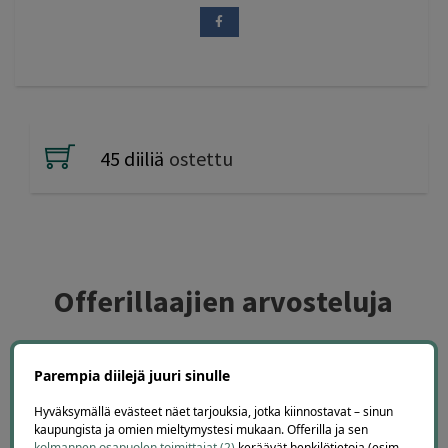
45 diiliä
ostettu
Offerillaajien arvosteluja
Parempia diilejä juuri sinulle
4.1
4663
arvostelua
Hyväksymällä evästeet näet tarjouksia, jotka kiinnostavat – sinun
Kirjoita arvostelu
kaupungista ja omien mieltymystesi mukaan. Offerilla ja sen
kolmannen osapuolen toimittajat (2)
keräävät henkilötietoja (esim.