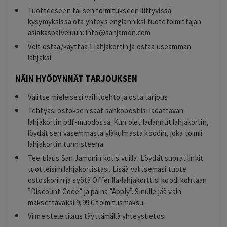
Tuotteeseen tai sen toimitukseen liittyvissä
kysymyksissä ota yhteys englanniksi tuotetoimittajan
asiakaspalveluun:
info@sanjamon.com
Voit ostaa/käyttää 1 lahjakortin ja ostaa useamman
lahjaksi
NÄIN HYÖDYNNÄT TARJOUKSEN
Valitse mieleisesi vaihtoehto ja osta tarjous
Tehtyäsi ostoksen saat sähköpostiisi ladattavan
lahjakortin pdf-muodossa. Kun olet ladannut lahjakortin,
löydät sen vasemmasta yläkulmasta koodin, joka toimii
lahjakortin tunnisteena
Tee tilaus San Jamonin kotisivuilla. Löydät suorat linkit
tuotteisiin lahjakortistasi. Lisää valitsemasi tuote
ostoskoriin ja syötä Offerilla-lahjakorttisi koodi kohtaan
”Discount Code” ja paina ”Apply”. Sinulle jää vain
maksettavaksi 9,99 € toimitusmaksu
Viimeistele tilaus täyttämällä yhteystietosi