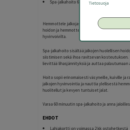
Spa-jalkahoito 60 min 39 € (arvo 85 €)
Tietosuoja
Hemmottele jalkojasi rentouttavalla 60 minuutin
hoidon ja hemmottelevan rentoutushetken, jonka 
hyvinvoivilta.
Spa-jalkahoito sisältää jalkojen huolellisen hoi
siistimisen sekä ihoa ravitsevan kosteutuksen.
lievittää lihasjännityksiä ja auttaa palautumaan 
Hoito sopii erinomaisesti väsyneille, kuiville ja ra
jalkojen hyvinvointia ja nauttia ylellisestä h
huolitellut ja kevyen tuntuiset jalat.
Varaa 60 minuutin spa-jalkahoito ja anna jaloill
EHDOT
Lahjakortti on voimassa 2 kk ostohetkestä