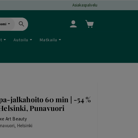
Asiakaspalvelu
uomi
ut
Autoilu
Matkailu
pa-jalkahoito 60 min | -54 %
 Helsinki, Punavuori
xe Art Beauty
navuori, Helsinki