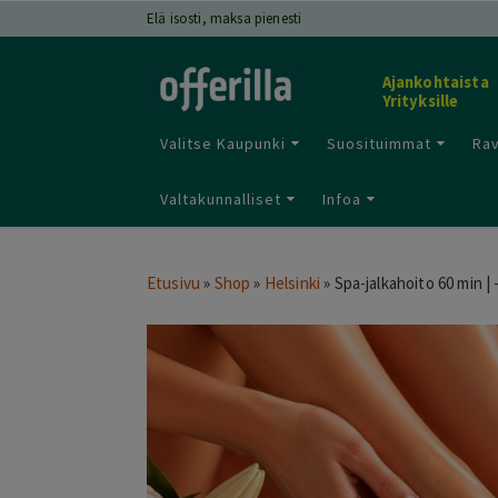
Elä isosti, maksa pienesti
Ajankohtaista
Yrityksille
Valitse Kaupunki
Suosituimmat
Rav
Valtakunnalliset
Infoa
Etusivu
»
Shop
»
Helsinki
»
Spa-jalkahoito 60 min | 