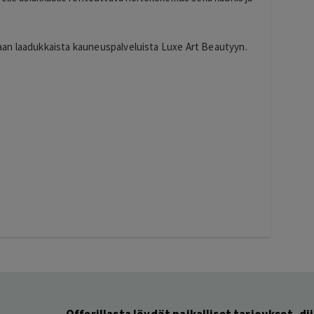
an laadukkaista kauneuspalveluista Luxe Art Beautyyn.
Offerillasta löydät paikalliset tarjoukset, dii