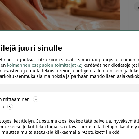
lejä juuri sinulle
t näet tarjouksia, jotka kiinnostavat – sinun kaupungista ja omien 
 sen
kolmannen osapuolen toimittajat (2)
keräävät henkilötietoja (esi
n evästeitä ja muita teknisiä keinoja tietojen tallentamiseen ja luke
 tarkoituksenmukaisia mainoksia ja parhaan mahdollisen asiakask
ön mittaaminen
ARVIOT (0)
SUOSITTELE
ta
ietojesi käsittelyn. Suostumuksesi koskee tätä palvelua, hyväksymät
mukseesi. Jotkut teknologiat saattavat perustella tietojen käsittelyä
inki, Punavuori
ai muuttaa muita asetuksia klikkaamalla "Asetukset" linkkiä.