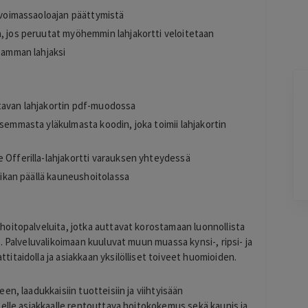
n voimassaoloajan päättymistä
a, jos peruutat myöhemmin lahjakortti veloitetaan
seamman lahjaksi
Kirill
K
ttavan lahjakortin pdf-muodossa
23 hours ago
asemmasta yläkulmasta koodin, joka toimii lahjakortin
-
Lisätty
li jo
e Offerilla-lahjakortti varauksen yhteydessä
paikan päällä kauneushoitolassa
Pag
oitopalveluita, jotka auttavat korostamaan luonnollista
3
. Palveluvalikoimaan kuuluvat muun muassa kynsi-, ripsi- ja
of
taidolla ja asiakkaan yksilölliset toiveet huomioiden.
60
n, laadukkaisiin tuotteisiin ja viihtyisään
selle asiakkaalle rentouttava hoitokokemus sekä kaunis ja