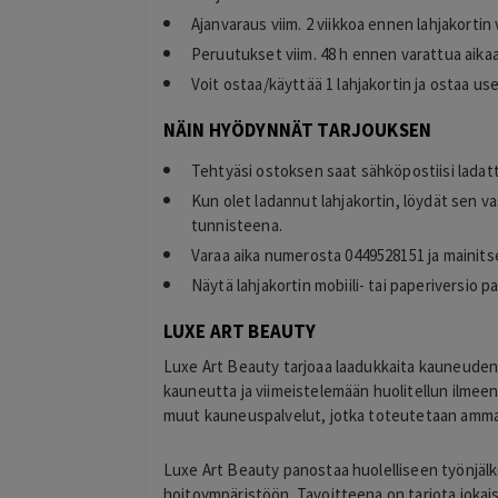
Ajanvaraus viim. 2 viikkoa ennen lahjakorti
Peruutukset viim. 48 h ennen varattua aika
Voit ostaa/käyttää 1 lahjakortin ja ostaa u
NÄIN HYÖDYNNÄT TARJOUKSEN
Eija Paukkuri
EP
Tehtyäsi ostoksen saat sähköpostiisi lada
Tampere
19 hours ago
Kun olet ladannut lahjakortin, löydät sen v
Maksaminen tökki ja siinä alennuksen
tunnisteena.
saaminen. Ohjelma väitti, että alennus o
Varaa aika numerosta 0449528151 ja mainits
käytetty.
Näytä lahjakortin mobiili- tai paperiversio 
Lisätty
LUXE ART BEAUTY
Luxe Art Beauty tarjoaa laadukkaita kauneudenh
kauneutta ja viimeistelemään huolitellun ilmeen
muut kauneuspalvelut, jotka toteutetaan ammatti
Luxe Art Beauty panostaa huolelliseen työnjälkee
hoitoympäristöön. Tavoitteena on tarjota jokai