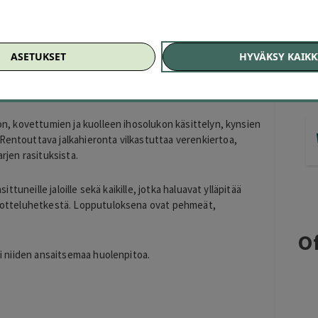
ASETUKSET
HYVÄKSY KAIKK
 spa-jalkahoidolla. Hoito yhdistää tehokkaan jalkojen
jälkeen jalat tuntuvat pehmeiltä, raikkailta ja
don, kovettumien ja kuolleen ihosolukon käsittelyn, kynsien
 Rentouttava jalkahieronta vilkastuttaa verenkiertoa,
arjen rasituksista.
sittuneille jaloille sekä kaikille, jotka haluavat ylläpitää
emmotteluhetkestä. Lopputuloksena ovat pehmeät,
Of
esi niiden ansaitsemaa huolenpitoa.