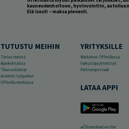
kauneudenhoitoon, hyvinvointiin, autoiluun 
Elä isosti – maksa pienesti.
TUTUSTU MEIHIN
YRITYKSILLE
Tietoa meistä
Markkinoi Offerillassa
Ajankohtaista
Vaikuttajayhteistyö
Tilaa uutiskirje
Partneriportaali
Avoimet työpaikat
Offerilla mediassa
LATAA APPI