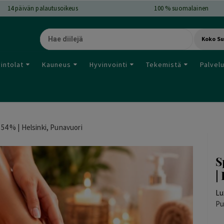
14
päivän palautusoikeus
100 % suomalainen
Koko S
intolat
Kauneus
Hyvinvointi
Tekemistä
Palvel
-54 % | Helsinki, Punavuori
S
|
Lu
Pu