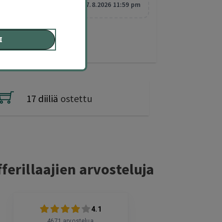
Vanhentuu:
7.8.2026 11:59 pm
I
17 diiliä
ostettu
ferillaajien arvosteluja
4.1
4671
arvostelua