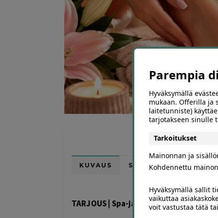
Parempia dii
Hyväksymällä evästee
mukaan. Offerilla ja
laitetunniste) käyttäe
tarjotakseen sinulle
Tarkoitukset
Mainonnan ja sisäll
KUVAUS
SIJAINTI KARTALLA
Kohdennettu mainon
Hyväksymällä sallit t
vaikuttaa asiakaskoke
TARJOUS | Spa-jalkahoito 60 min | Hels
voit vastustaa tätä t