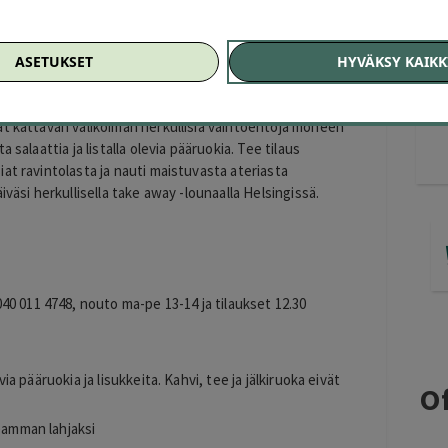
 €)
€)
ASETUKSET
HYVÄKSY KAIKK
as odottaa! Kaipaatko maukasta hetkeä arkipäivääsi?
ät kattavan valikoiman herkullisia vaihtoehtoja moneen
ta salaattia ja listalla olevia pääruokia. Tee tilaus
at ravintolasta ja nauti maistuvasta ateriasta
väsi herkullisella take away -lounaalla Helsingissä.
0 011 4748, nouto ma-pe 13-14 ja tilaukset 12.30
evia pääruokia ja lisukkeita. Kahvi, tee ja jälkiruoka eivät
Of
seamman lahjaksi