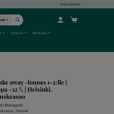
Asiakaspalvelu
uomi
ut
Autoilu
Matkailu
ake away -lounas 1-2:lle |
opa -32 % | Helsinki,
uskeasuo
ziz Restaurant
skeasuo, Helsinki