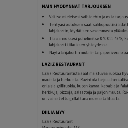
NÄIN HYÖDYNNÄT TARJOUKSEN
Valitse mieleisesi vaihtoehto ja osta tarjou
Tehtyäsi ostoksen saat sähköpostiisi ladat
lahjakortin, löydät sen vasemmasta yläkulma
Tilaa annoksesi puhelimitse 040 011 4748, ke
lahjakortti tilauksen yhteydessä
Näytä lahjakortin mobiili- tai paperiversio pa
Eija Paukkuri
EP
Tampere
LAZIZ RESTAURANT
18 hours ago
Maksaminen tökki ja siinä alennuksen
Laziz Restaurantista saat maistuvaa ruokaa hyv
saaminen. Ohjelma väitti, että alennus o
mauista ja herkuista. Ravintola tarjoaa herkulli
käytetty.
erilaisia grilliruokia, kuten kanaa, kebabia ja fal
Lisätty
herkkuja, pizzoja, salaatteja ja paljon muuta. R
on valmistettu grillattuna mureasta lihasta.
DIILIÄ MYY
Laziz Restaurant
Mannerheimintie 113