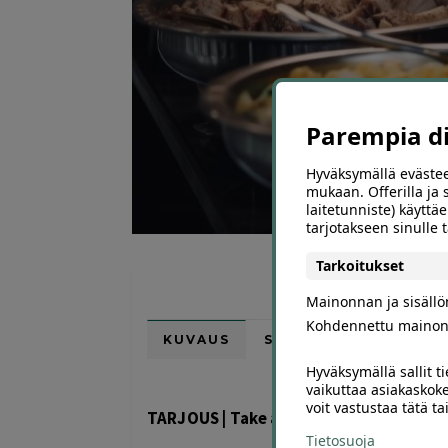
Parempia dii
Hyväksymällä evästee
mukaan. Offerilla ja
laitetunniste) käyttäe
tarjotakseen sinulle
Tarkoitukset
Mainonnan ja sisäll
Kohdennettu mainon
KUVAUS
SIJAINTI KARTALLA
Hyväksymällä sallit t
vaikuttaa asiakaskoke
voit vastustaa tätä t
TARJOUS | Take away -lounas 1-2:lle | 
Tietosuoja