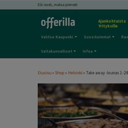
Elä isosti, maksa pienesti
Ajankohtaista
Yrityksille
Valitse Kaupunki
Suosituimmat
Rav
Valtakunnalliset
Infoa
Etusivu
»
Shop
»
Helsinki
»
Take away -lounas 1-2:l