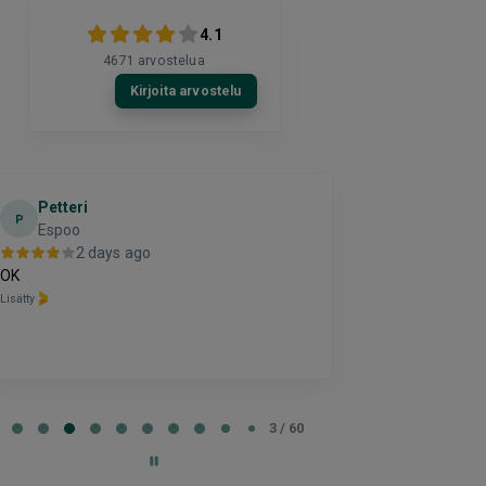
4.1
4671
arvostelua
Kirjoita arvostelu
Petteri
timo
P
T
Espoo
helsinki
2 days ago
2 da
OK
kiitos hienosti 
Lisätty
Lisätty
e
3 / 60