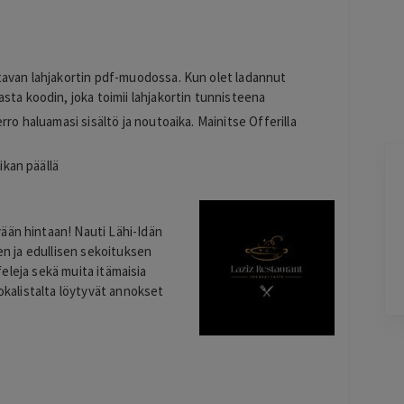
s
tavan lahjakortin pdf-muodossa. Kun olet ladannut
sta koodin, joka toimii lahjakortin tunnisteena
rro haluamasi sisältö ja noutoaika. Mainitse Offerilla
ikan päällä
Kirill
K
21 hours ago
-
ään hintaan! Nauti Lähi-Idän
Lisätty
li jo
sen ja edullisen sekoituksen
afeleja sekä muita itämaisia
uokalistalta löytyvät annokset
Pag
3
of
60