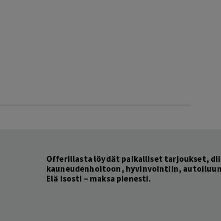
Offerillasta löydät paikalliset tarjoukset, dii
kauneudenhoitoon, hyvinvointiin, autoiluun 
Elä isosti – maksa pienesti.