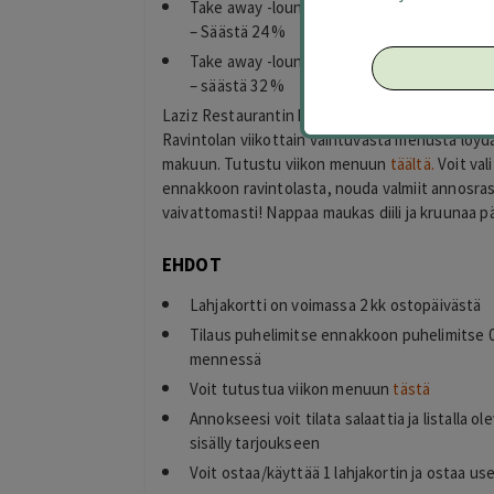
Take away -lounas yhdelle 9,50 € (arvo 12,50
– Säästä 24 %
Take away -lounas kahdelle 17,00 € (arvo 25 
– säästä 32 %
Laziz Restaurantin herkullinen take away -loun
Ravintolan viikottain vaihtuvasta menusta löyd
makuun. Tutustu viikon menuun
täältä.
Voit vali
ennakkoon ravintolasta, nouda valmiit annosrasi
vaivattomasti! Nappaa maukas diili ja kruunaa päi
EHDOT
Lahjakortti on voimassa 2 kk ostopäivästä
Tilaus puhelimitse ennakkoon puhelimitse 04
mennessä
Voit tutustua viikon menuun
tästä
Annokseesi voit tilata salaattia ja listalla ol
sisälly tarjoukseen
Voit ostaa/käyttää 1 lahjakortin ja ostaa u