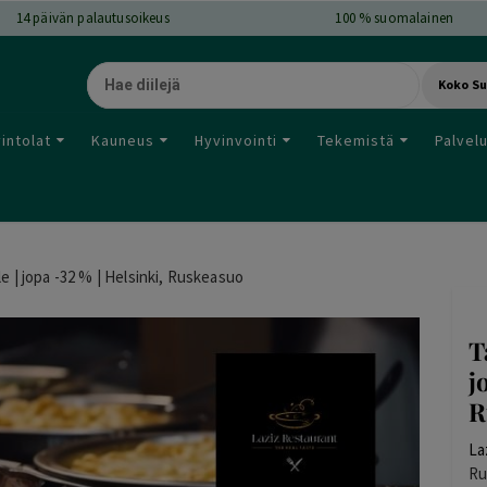
14
päivän palautusoikeus
100 % suomalainen
Koko S
intolat
Kauneus
Hyvinvointi
Tekemistä
Palvel
le | jopa -32 % | Helsinki, Ruskeasuo
T
j
R
La
Ru