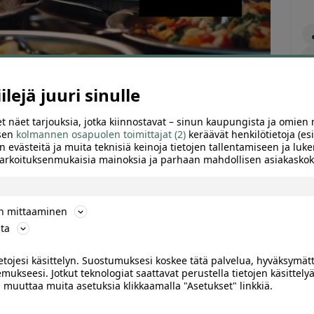
lejä juuri sinulle
t näet tarjouksia, jotka kiinnostavat – sinun kaupungista ja omien 
 sen
kolmannen osapuolen toimittajat (2)
keräävät henkilötietoja (esi
n evästeitä ja muita teknisiä keinoja tietojen tallentamiseen ja luke
 tarkoituksenmukaisia mainoksia ja parhaan mahdollisen asiakask
ön mittaaminen
ta
ARVIOT (0)
SUOSITTELE
ietojesi käsittelyn. Suostumuksesi koskee tätä palvelua, hyväksymät
mukseesi. Jotkut teknologiat saattavat perustella tietojen käsittelyä
ai muuttaa muita asetuksia klikkaamalla "Asetukset" linkkiä.
Helsinki, Ruskeasuo