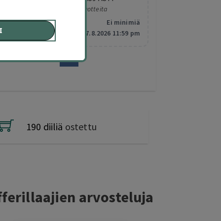
Koskee valittuja tuotteita
Minimitilaus:
Ei minimiä
I
Vanhentuu:
7.8.2026 11:59 pm
190 diiliä
ostettu
ferillaajien arvosteluja