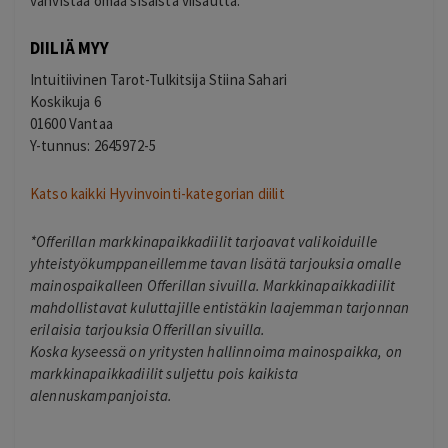
vahvistaa omaa sisäistä viisautta.
DIILIÄ MYY
Intuitiivinen Tarot-Tulkitsija Stiina Sahari
Koskikuja 6
01600 Vantaa
Y-tunnus: 2645972-5
Katso kaikki Hyvinvointi-kategorian diilit
*Offerillan markkinapaikkadiilit tarjoavat valikoiduille
yhteistyökumppaneillemme tavan lisätä tarjouksia omalle
mainospaikalleen Offerillan sivuilla. Markkinapaikkadiilit
mahdollistavat kuluttajille entistäkin laajemman tarjonnan
erilaisia tarjouksia Offerillan sivuilla.
Koska kyseessä on yritysten hallinnoima mainospaikka, on
markkinapaikkadiilit suljettu pois kaikista
alennuskampanjoista.