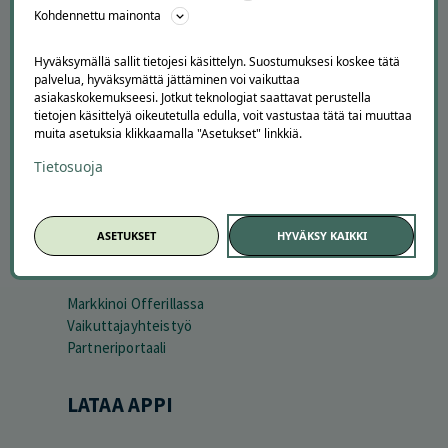
Kohdennettu mainonta
Kuinka Offerilla toimii
Usein kysytyt kysymykset
Hyväksymällä sallit tietojesi käsittelyn. Suostumuksesi koskee tätä
Suosittele Offerillaa
palvelua, hyväksymättä jättäminen voi vaikuttaa
asiakaskokemukseesi. Jotkut teknologiat saattavat perustella
TUTUSTU MEIHIN
tietojen käsittelyä oikeutetulla edulla, voit vastustaa tätä tai muuttaa
muita asetuksia klikkaamalla "Asetukset" linkkiä.
Tietoa meistä
Ajankohtaista
Tietosuoja
Tilaa uutiskirje
Avoimet työpaikat
Offerilla mediassa
ASETUKSET
HYVÄKSY KAIKKI
YRITYKSILLE
Markkinoi Offerillassa
Vaikuttajayhteistyö
Partneriportaali
LATAA APPI