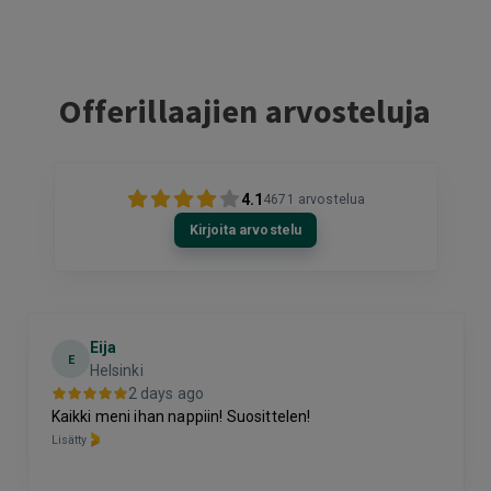
Offerillaajien arvosteluja
4.1
4671
arvostelua
Kirjoita arvostelu
Eija
E
Helsinki
2 days ago
Kaikki meni ihan nappiin! Suosittelen!
Lisätty