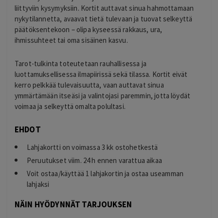
liittyviin kysymyksiin. Kortit auttavat sinua hahmottamaan
nykytilannetta, avaavat tietä tulevaan ja tuovat selkeyttä
päätöksentekoon – olipa kyseessä rakkaus, ura,
ihmissuhteet tai oma sisäinen kasvu.
Tarot-tulkinta toteutetaan rauhallisessa ja
luottamuksellisessa ilmapiirissä sekä tilassa. Kortit eivät
kerro pelkkää tulevaisuutta, vaan auttavat sinua
ymmärtämään itseäsi ja valintojasi paremmin, jotta löydät
voimaa ja selkeyttä omalta polultasi.
EHDOT
Lahjakortti on voimassa 3 kk ostohetkestä
Peruutukset viim. 24 h ennen varattua aikaa
Voit ostaa/käyttää 1 lahjakortin ja ostaa useamman
lahjaksi
NÄIN HYÖDYNNÄT TARJOUKSEN