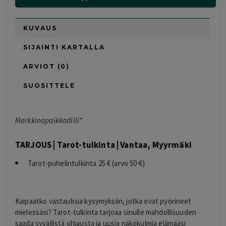
KUVAUS
SIJAINTI KARTALLA
ARVIOT (0)
SUOSITTELE
Markkinapaikkadiili*
TARJOUS | Tarot-tulkinta | Vantaa, Myyrmäki
Tarot-puhelintulkinta 25 € (arvo 50 €)
Kaipaatko vastauksia kysymyksiin, jotka ovat pyörineet
mielessäsi? Tarot-tulkinta tarjoaa sinulle mahdollisuuden
saada syvällistä ohjausta ja uusia näkökulmia elämääsi