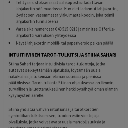
Tehtyäsi ostoksen saat sähköpostiisi ladattavan
lahjakortin pdf-muodossa. Kun olet ladannut lahjakortin,
löydät sen vasemmasta yläkulmasta koodin, joka toimii
lahjakortin tunnisteena
Varaa aika numerosta 040 515 0213 ja mainitse Offerilla-
lahjakortti varauksen yhteydessä
Näytä lahjakortin mobiili- tai paperiversio paikan päällä
INTUITIIVINEN TAROT-TULKITSIJA STIINA SAHARI
Stiina Sahari tarjoaa intuitiivisia tarot-tulkintoja, jotka
auttavat selkeyttämään ajatuksia, löytämään uusia
näkökulmia ja tukemaan elämän suurissa ja pienissä
päätöksissä. Tarot-tulkinta Stiinan ohjauksessa on lämmin,
turvallinen ja luottamuksellinen hetki pysähtyä oman elämän
kysymysten äärelle.
Stiina yhdistää vahvan intuitionsa ja tarotkorttien
symboliikan tulkitsemisen, tuoden esiin viestejä ja
oivalluksia, jotka voivat avata uusia mahdollisuuksia ja