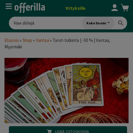
Yrityksille
Koko Suomi
Etusivu
»
Shop
»
Vantaa
»
Tarot-tulkinta | -50 % | Vantaa,
Myyrmäki
LISÄÄ OSTOSKORIIN