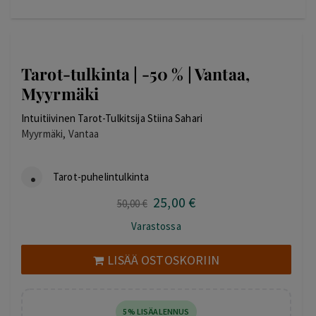
Tarot-tulkinta | -50 % | Vantaa,
Myyrmäki
Intuitiivinen Tarot-Tulkitsija Stiina Sahari
Myyrmäki, Vantaa
Tarot-puhelintulkinta
25
,00
€
Alkuperäinen
Nykyinen
50
,00
€
hinta
hinta
Varastossa
oli:
on:
50,00 €.
25,00 €.
LISÄÄ OSTOSKORIIN
5% LISÄALENNUS