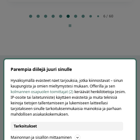
Page
6
6 / 60
of
60
Parempia diilejä juuri sinulle
Hyväksymällä evästeet näet tarjouksia, jotka kiinnostavat – sinun
kaupungista ja omien mieltymystesi mukaan. Offerilla ja sen
kolmannen osapuolen toimittajat (2)
keräävät henkilötietoja (esim.
IP-osoite tai laitetunniste) käyttäen evästeitä ja muita teknisiä
keinoja tietojen tallentamiseen ja lukemiseen laitteellasi
tarjotakseen sinulle tarkoituksenmukaisia mainoksia ja parhaan
mahdollisen asiakaskokemuksen.
APUA JA NEUVOJA
Tarkoitukset
Peruuta tilaus
Mainonnan ja sisällön mittaaminen
Asiakaspalvelu