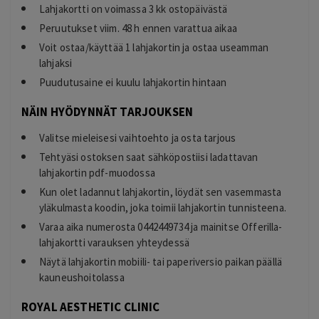
Lahjakortti on voimassa 3 kk ostopäivästä
Peruutukset viim. 48 h ennen varattua aikaa
Voit ostaa/käyttää 1 lahjakortin ja ostaa useamman
lahjaksi
Puudutusaine ei kuulu lahjakortin hintaan
NÄIN HYÖDYNNÄT TARJOUKSEN
Valitse mieleisesi vaihtoehto ja osta tarjous
Tehtyäsi ostoksen saat sähköpostiisi ladattavan
lahjakortin pdf-muodossa
Kun olet ladannut lahjakortin, löydät sen vasemmasta
yläkulmasta koodin, joka toimii lahjakortin tunnisteena.
Varaa aika numerosta 0442449734 ja mainitse Offerilla-
lahjakortti varauksen yhteydessä
Näytä lahjakortin mobiili- tai paperiversio paikan päällä
kauneushoitolassa
ROYAL AESTHETIC CLINIC