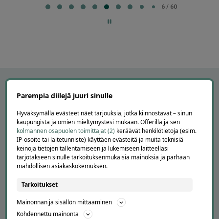
6
6 / 60
of
60
Parempia diilejä juuri sinulle
Hyväksymällä evästeet näet tarjouksia, jotka kiinnostavat – sinun
kaupungista ja omien mieltymystesi mukaan. Offerilla ja sen
kolmannen osapuolen toimittajat (2)
keräävät henkilötietoja (esim.
IP-osoite tai laitetunniste) käyttäen evästeitä ja muita teknisiä
keinoja tietojen tallentamiseen ja lukemiseen laitteellasi
tarjotakseen sinulle tarkoituksenmukaisia mainoksia ja parhaan
mahdollisen asiakaskokemuksen.
APUA JA NEUVOJA
Tarkoitukset
Peruuta tilaus
Asiakaspalvelu
Mainonnan ja sisällön mittaaminen
Kuinka Offerilla toimii
Kohdennettu mainonta