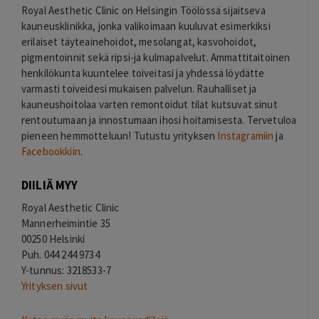
Royal Aesthetic Clinic on Helsingin Töölössä sijaitseva
kauneusklinikka, jonka valikoimaan kuuluvat esimerkiksi
erilaiset täyteainehoidot, mesolangat, kasvohoidot,
pigmentoinnit sekä ripsi-ja kulmapalvelut. Ammattitaitoinen
henkilökunta kuuntelee toiveitasi ja yhdessä löydätte
varmasti toiveidesi mukaisen palvelun. Rauhalliset ja
kauneushoitolaa varten remontoidut tilat kutsuvat sinut
rentoutumaan ja innostumaan ihosi hoitamisesta. Tervetuloa
pieneen hemmotteluun! Tutustu yrityksen
Instagramiin
ja
Facebookkiin
.
DIILIÄ MYY
Royal Aesthetic Clinic
Mannerheimintie 35
00250 Helsinki
Puh. 044 244 9734
Y-tunnus: 3218533-7
Yrityksen sivut