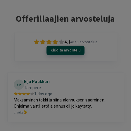
Offerillaajien arvosteluja
4.1
4678
arvostelua
Kirjoita arvostelu
Eija Paukkuri
EP
Tampere
1 day ago
Maksaminen tökki ja siinä alennuksen saaminen.
Ohjelma väitti, että alennus oli jo käytetty.
Lisätty
Page