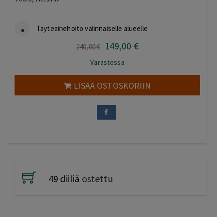
Täyteainehoito valinnaiselle alueelle
149
,00
€
Alkuperäinen
Nykyinen
240
,00
€
hinta
hinta
Varastossa
oli:
on:
240,00 €.
149,00 €.
LISÄÄ OSTOSKORIIN
49 diiliä
ostettu