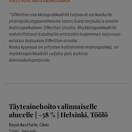
Katso myös muita kauneusdiilejä
*
Offerillan markkinapaikkadiilit tarjoavat valikoiduille
yhteistyökumppaneillemme tavan lisätä tarjouksia omalle
mainospaikalleen Offerillan sivuilla. Markkinapaikkadiilit
mahdollistavat kuluttajille entistäkin laajemman tarjonnan
erilaisia tarjouksia Offerillan sivuilla.
Koska kyseessä on yritysten hallinnoima mainospaikka, on
markkinapaikkadiilit suljettu pois kaikista
alennuskampanjoista
Täyteainehoito valinnaiselle
alueelle | -38 % | Helsinki, Töölö
Royal Aesthetic Clinic
Töölö, Helsinki