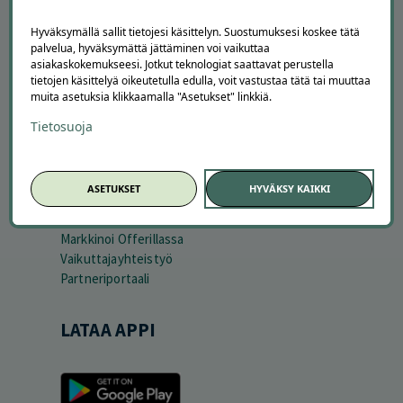
Usein kysytyt kysymykset
Suosittele Offerillaa
Hyväksymällä sallit tietojesi käsittelyn. Suostumuksesi koskee tätä
palvelua, hyväksymättä jättäminen voi vaikuttaa
TUTUSTU MEIHIN
asiakaskokemukseesi. Jotkut teknologiat saattavat perustella
tietojen käsittelyä oikeutetulla edulla, voit vastustaa tätä tai muuttaa
Tietoa meistä
muita asetuksia klikkaamalla "Asetukset" linkkiä.
Ajankohtaista
Tietosuoja
Tilaa uutiskirje
Avoimet työpaikat
Offerilla mediassa
ASETUKSET
HYVÄKSY KAIKKI
YRITYKSILLE
Markkinoi Offerillassa
Vaikuttajayhteistyö
Partneriportaali
LATAA APPI