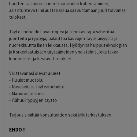
huulten tai muun alueen kauneuden kohentaminen,
asiantunteva tiimi auttaa sinua saavuttamaan juuri toivomasi
tulokset.
Täyteainehoidot ovat nopea ja tehokas tapa vähentää
juonteita ja ryppyjä, palauttaa kasvojen täyteläisyyttä ja
nuorekkuutta ilman leikkausta. Hyödynnä huipputeknologian
ja korkealaatuisten täyteaineiden yhdistelmä, joka takaa
luonnolliset ja kestävät tulokset.
Valittavanasi olevat alueet:
• Huulet muotoilu
• Nasolabiaali täyteainehoito
• Marionette lines
• Ylähuuliryppyjen täyttö
Tarjous sisältää konsultaation sekä jälkitarkastuksen.
EHDOT