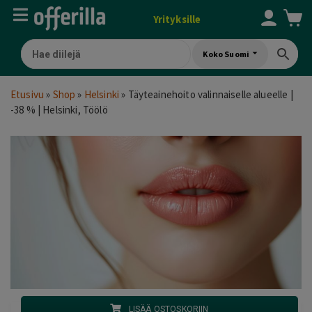
Yrityksille
Koko Suomi
Etusivu
»
Shop
»
Helsinki
»
Täyteainehoito valinnaiselle alueelle |
-38 % | Helsinki, Töölö
LISÄÄ OSTOSKORIIN