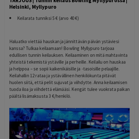
TARJOUS | Tunnin keilaus Bowling Myllypurossa |
Helsinki, Myllypuro
Keilarata tunniksi 5 € (arvo 40 €)
Haluatko viettää hauskan ja jännittävän päivän ystäviesi
kanssa? Tulkaa keilaamaan!
Bowling Myllypuro
tarjoaa
edullisen tunnin keilauksen. Keilaaminen on mitä mahtavinta
yhteistä tekemistä ystäville ja perheille. Keilailu on hauskaa
ja helppoa – se sopii kaikenikäisille ja -tasoisille pelaajille.
Keilahallin 12 rataa ja ystävällinen henkilökunta pitävät
huolen siitä, että pelit sujuvat ja viihdytte. Anna keilaamisen
tuoda iloa ja viihdettä elämääsi. Kengät tulee vuokrata paikan
päältä lisämaksusta 3 €/henkilö.