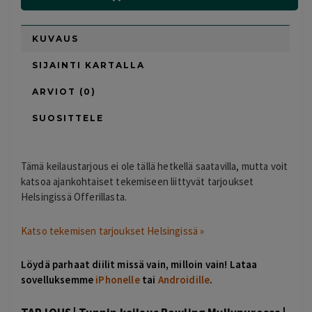
KUVAUS
SIJAINTI KARTALLA
ARVIOT (0)
SUOSITTELE
Tämä keilaustarjous ei ole tällä hetkellä saatavilla, mutta voit
katsoa ajankohtaiset tekemiseen liittyvät tarjoukset
Helsingissä Offerillasta.
Katso tekemisen tarjoukset Helsingissä »
Löydä parhaat diilit missä vain, milloin vain! Lataa
sovelluksemme
iPhonelle
tai
Androidille
.