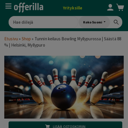
Yrityksille
Koko Suomi
Etusivu
»
Shop
»
Tunnin keilaus Bowling Myllypurossa | Säästä 88
% | Helsinki, Myllypuro
LISÄÄ OSTOSKORIIN