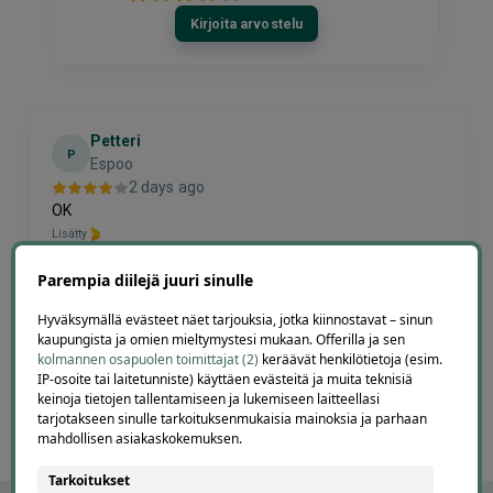
Kirjoita arvostelu
Petteri
P
Espoo
2 days ago
OK
Lisätty
Parempia diilejä juuri sinulle
Page
Hyväksymällä evästeet näet tarjouksia, jotka kiinnostavat – sinun
3
kaupungista ja omien mieltymystesi mukaan. Offerilla ja sen
3 / 60
kolmannen osapuolen toimittajat (2)
keräävät henkilötietoja (esim.
of
IP-osoite tai laitetunniste) käyttäen evästeitä ja muita teknisiä
60
keinoja tietojen tallentamiseen ja lukemiseen laitteellasi
tarjotakseen sinulle tarkoituksenmukaisia mainoksia ja parhaan
mahdollisen asiakaskokemuksen.
Tarkoitukset