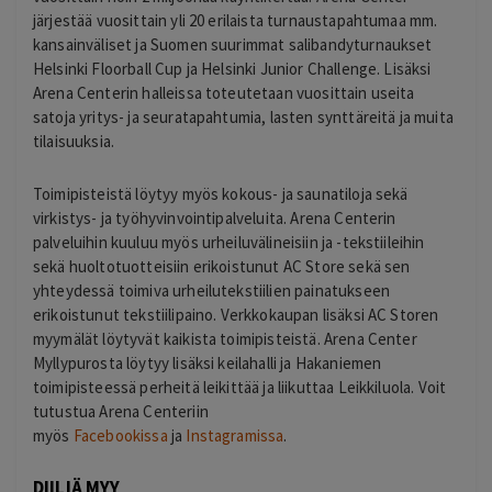
järjestää vuosittain yli 20 erilaista turnaustapahtumaa mm.
kansainväliset ja Suomen suurimmat salibandyturnaukset
Helsinki Floorball Cup ja Helsinki Junior Challenge. Lisäksi
Arena Centerin halleissa toteutetaan vuosittain useita
satoja yritys- ja seuratapahtumia, lasten synttäreitä ja muita
tilaisuuksia.
Toimipisteistä löytyy myös kokous- ja saunatiloja sekä
virkistys- ja työhyvinvointipalveluita. Arena Centerin
palveluihin kuuluu myös urheiluvälineisiin ja -tekstiileihin
sekä huoltotuotteisiin erikoistunut AC Store sekä sen
yhteydessä toimiva urheilutekstiilien painatukseen
erikoistunut tekstiilipaino. Verkkokaupan lisäksi AC Storen
myymälät löytyvät kaikista toimipisteistä. Arena Center
Myllypurosta löytyy lisäksi keilahalli ja Hakaniemen
toimipisteessä perheitä leikittää ja liikuttaa Leikkiluola. Voit
tutustua Arena Centeriin
myös
Facebookissa
ja
Instagramissa
.
DIILIÄ MYY