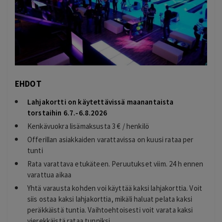
EHDOT
Lahjakortti on käytettävissä maanantaista
torstaihin
6.7.-6.8.2026
Kenkävuokra lisämaksusta 3 € / henkilö
Offerillan asiakkaiden varattavissa on kuusi rataa per
tunti
Rata varattava etukäteen. Peruutukset viim. 24 h ennen
varattua aikaa
Yhtä varausta kohden voi käyttää kaksi lahjakorttia. Voit
siis ostaa kaksi lahjakorttia, mikäli haluat pelata kaksi
peräkkäistä tuntia. Vaihtoehtoisesti voit varata kaksi
vierekkäistä rataa tunniksi