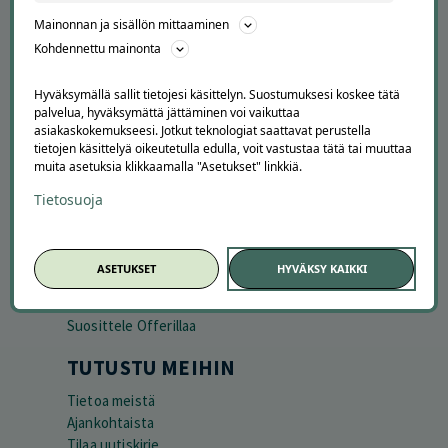
Mainonnan ja sisällön mittaaminen
Kohdennettu mainonta
Hyväksymällä sallit tietojesi käsittelyn. Suostumuksesi koskee tätä
palvelua, hyväksymättä jättäminen voi vaikuttaa
asiakaskokemukseesi. Jotkut teknologiat saattavat perustella
tietojen käsittelyä oikeutetulla edulla, voit vastustaa tätä tai muuttaa
muita asetuksia klikkaamalla "Asetukset" linkkiä.
Tietosuoja
APUA JA NEUVOJA
Peruuta tilaus
Asiakaspalvelu
ASETUKSET
HYVÄKSY KAIKKI
Kuinka Offerilla toimii
Usein kysytyt kysymykset
Suosittele Offerillaa
TUTUSTU MEIHIN
Tietoa meistä
Ajankohtaista
Tilaa uutiskirje