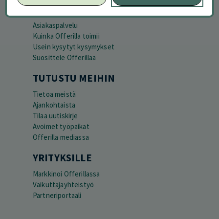
Peruuta tilaus
Asiakaspalvelu
Kuinka Offerilla toimii
Usein kysytyt kysymykset
Suosittele Offerillaa
TUTUSTU MEIHIN
Tietoa meistä
Ajankohtaista
Tilaa uutiskirje
Avoimet työpaikat
Offerilla mediassa
YRITYKSILLE
Markkinoi Offerillassa
Vaikuttajayhteistyö
Partneriportaali