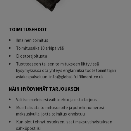
TOIMITUSEHDOT
Ilmainen toimitus
Toimitusaika 10 arkipäivää
Ei ostorajoitusta
Tuotteeseen tai sen toimitukseen liittyvissä
kysymyksissä ota yhteys englanniksi tuotetoimittajan
asiakaspalveluun:
info@global-fulfillment.co.uk
NÄIN HYÖDYNNÄT TARJOUKSEN
Valitse mieleisesi vaihtoehto ja osta tarjous
Muista lisätä toimitusosoite ja puhelinnumerosi
maksusivulla, jotta toimitus onnistuu
Kun olet tehnyt ostoksen, saat maksuvahvistuksen
sähköpostiisi