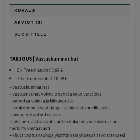
KUVAUS
ARVIOT (0)
SUOSITTELE
TARJOUS |
Vastuskuminauhat
5 x Treeninauhat 5,99 €
10 x Treeninauhat 10,99 €
– vastuskuminauhat
– vastusnauhat voivat treenata koko vartaloasi
– parantaa voimaa ja liikkuvuutta
– sopii erinomaisesti jooga- ja pilatestunneille sekä
vammojen kuntoutukseen
– jokainen vastusnauha antaa erilaisen vastuksen ja on
merkitty vastaavasti
– käytä vastusnauhoja yksittäin tai yhdessä tavoittaaksesi