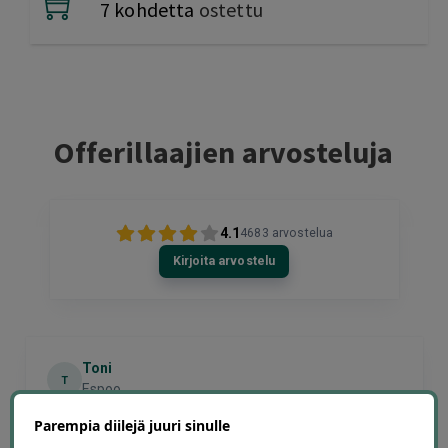
7 kohdetta
ostettu
Offerillaajien arvosteluja
4.1
4683
arvostelua
Kirjoita arvostelu
Toni
T
Espoo
3 days ago
Parempia diilejä juuri sinulle
Hinta palvelulle oli hyvä, ja ostaminen oli selkeää ja