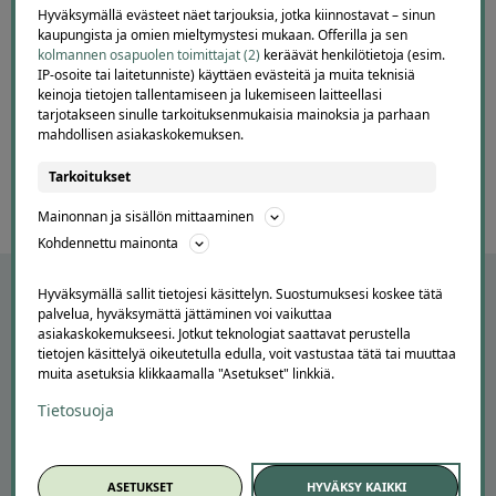
vaivatonta
Hyväksymällä evästeet näet tarjouksia, jotka kiinnostavat – sinun
Lisätty
kaupungista ja omien mieltymystesi mukaan. Offerilla ja sen
kolmannen osapuolen toimittajat (2)
keräävät henkilötietoja (esim.
IP-osoite tai laitetunniste) käyttäen evästeitä ja muita teknisiä
Page
keinoja tietojen tallentamiseen ja lukemiseen laitteellasi
6
tarjotakseen sinulle tarkoituksenmukaisia mainoksia ja parhaan
6 / 60
mahdollisen asiakaskokemuksen.
of
60
Tarkoitukset
Mainonnan ja sisällön mittaaminen
Kohdennettu mainonta
Hyväksymällä sallit tietojesi käsittelyn. Suostumuksesi koskee tätä
palvelua, hyväksymättä jättäminen voi vaikuttaa
asiakaskokemukseesi. Jotkut teknologiat saattavat perustella
tietojen käsittelyä oikeutetulla edulla, voit vastustaa tätä tai muuttaa
muita asetuksia klikkaamalla "Asetukset" linkkiä.
Tietosuoja
APUA JA NEUVOJA
ASETUKSET
HYVÄKSY KAIKKI