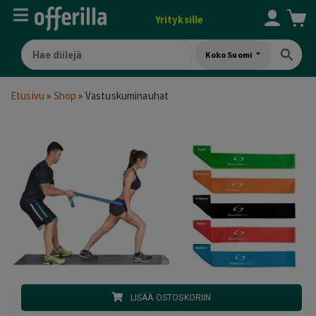
Yrityksille
Koko Suomi
Etusivu
»
Shop
»
Vastuskuminauhat
LISÄÄ OSTOSKORIIN