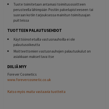
Tuote toimitetaan antamasi toimitusosoitteen
perusteella lähimpään Postiin palvelupisteeseen tai
suoraan kotiin tarjouksessa mainitun toimitusajan
puitteissa
TUOTTEEN PALAUTUSEHDOT
Käyttöönotetuilla vastusnauhoilla ei ole
palautusoikeutta
Moitteettomien vastusnauhojen palautuskulut on
asiakkaan maksettava itse
DIILIÄ MYY
Forever Cosmetics
www.forevercosmetic.co.uk
Katso myös muita vastaavia tuotteita