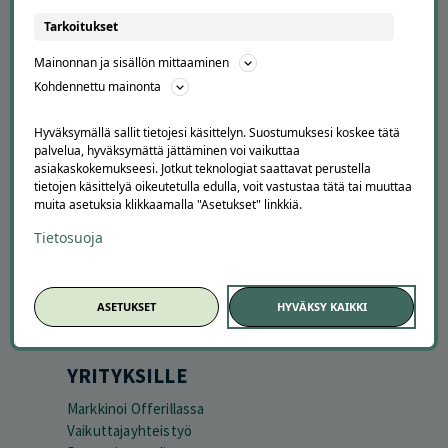
Tarkoitukset
APUA JA NEUVOJA
Mainonnan ja sisällön mittaaminen
Peruuta tilaus
Kohdennettu mainonta
Asiakaspalvelu
Kuinka Offerilla toimii
Hyväksymällä sallit tietojesi käsittelyn. Suostumuksesi koskee tätä
Usein kysytyt kysymykset
palvelua, hyväksymättä jättäminen voi vaikuttaa
asiakaskokemukseesi. Jotkut teknologiat saattavat perustella
Suosittele Offerillaa
tietojen käsittelyä oikeutetulla edulla, voit vastustaa tätä tai muuttaa
muita asetuksia klikkaamalla "Asetukset" linkkiä.
TUTUSTU MEIHIN
Tietosuoja
Tietoa meistä
Ajankohtaista
Tilaa uutiskirje
ASETUKSET
HYVÄKSY KAIKKI
Avoimet työpaikat
Offerilla mediassa
YRITYKSILLE
Markkinoi Offerillassa
Vaikuttajayhteistyö