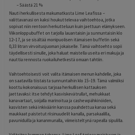
– Säästä 21 %
Nauti herkullisesta makumatkasta Lime Leafissa –
valittavanasi on kaksi houkuttelevaa vaihtoehtoa, jotka
sopivat niin rentoon herkutteluun kuin jaettuun elämykseen.
Viikonloppubuffet on tarjolla lauantaisin ja sunnuntaisin klo
12–17, ja se sisältää monipuolisen itämaisen buffetin sekä
0,33 litran virvoitusjuoman jokaiselle. Tämä vaihtoehto sopii
täydellisesti sinulle, joka haluat maistella useita eri makuja ja
nauttia rennosta ruokailuhetkestä omaan tahtiin.
Vaihtoehtoisesti voit valita itämaisen menun kahdelle, joka
on saatavilla tiistaista sunnuntaihin klo 15–19. Tämä valmiiksi
koottu kokonaisuus tarjoaa herkullisen kattauksen
jaettavaksi: itse tehdyt kasviskevätrullat, mehukkaat
kanavartaat, soijalla marinoitua ja cashewpähkinöiden,
kasvisten sekä inkiväärin kanssa paahdettua kanaa sekä
maukkaat paistetut riisinuudelit kanalla, parsakaalilla,
pavuniduilla ja kananmunalla, viimeisteltynä rapealla sipulilla.
Valitsitpa kumman tahansa, Lime Leaf tarjoaa maistuvan ja