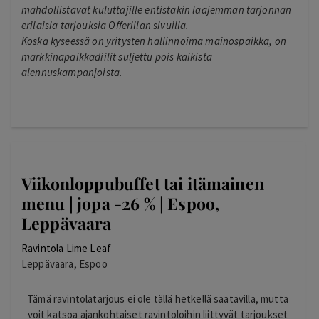
mahdollistavat kuluttajille entistäkin laajemman tarjonnan
erilaisia tarjouksia Offerillan sivuilla.
Koska kyseessä on yritysten hallinnoima mainospaikka, on
markkinapaikkadiilit suljettu pois kaikista
alennuskampanjoista.
Viikonloppubuffet tai itämainen
menu | jopa -26 % | Espoo,
Leppävaara
Ravintola Lime Leaf
Leppävaara, Espoo
Tämä ravintolatarjous ei ole tällä hetkellä saatavilla, mutta
voit katsoa ajankohtaiset ravintoloihin liittyvät tarjoukset