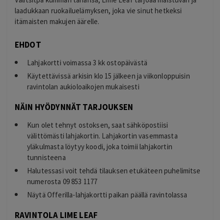
laadukkaan ruokailuelämyksen, joka vie sinut hetkeksi
itämaisten makujen äärelle.
EHDOT
Lahjakortti voimassa 3 kk ostopäivästä
Käytettävissä arkisin klo 15 jälkeen ja viikonloppuisin
ravintolan aukioloaikojen mukaisesti
NÄIN HYÖDYNNÄT TARJOUKSEN
Kun olet tehnyt ostoksen, saat sähköpostiisi
välittömästi lahjakortin. Lahjakortin vasemmasta
yläkulmasta löytyy koodi, joka toimii lahjakortin
tunnisteena
Halutessasi voit tehdä tilauksen etukäteen puhelimitse
numerosta 09 853 1177
Näytä Offerilla-lahjakortti paikan päällä ravintolassa
RAVINTOLA LIME LEAF