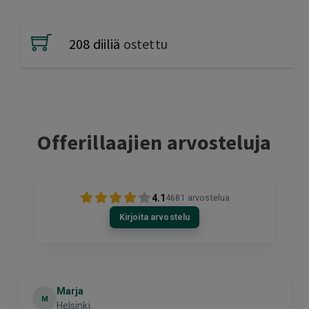
208 diiliä
ostettu
Offerillaajien arvosteluja
4.1
4681
arvostelua
Kirjoita arvostelu
Marja
M
Helsinki