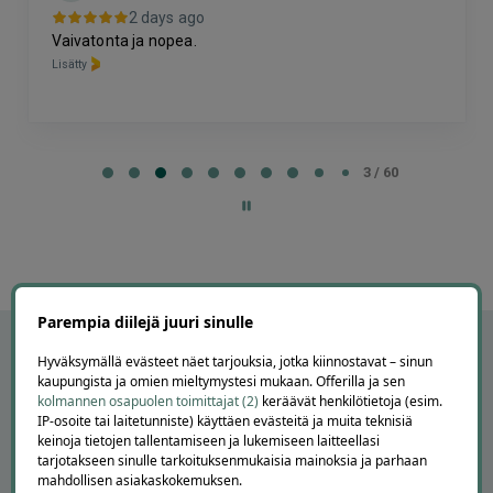
2 days ago
Vaivatonta ja nopea.
Lisätty
Page
3
3 / 60
of
60
Parempia diilejä juuri sinulle
Hyväksymällä evästeet näet tarjouksia, jotka kiinnostavat – sinun
kaupungista ja omien mieltymystesi mukaan. Offerilla ja sen
kolmannen osapuolen toimittajat (2)
keräävät henkilötietoja (esim.
IP-osoite tai laitetunniste) käyttäen evästeitä ja muita teknisiä
keinoja tietojen tallentamiseen ja lukemiseen laitteellasi
tarjotakseen sinulle tarkoituksenmukaisia mainoksia ja parhaan
mahdollisen asiakaskokemuksen.