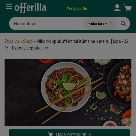
Yrityksille
Koko Suomi
Etusivu
»
Shop
»
Viikonloppubuffet tai itämainen menu | jopa -26
% | Espoo, Leppävaara
LISÄÄ OSTOSKORIIN