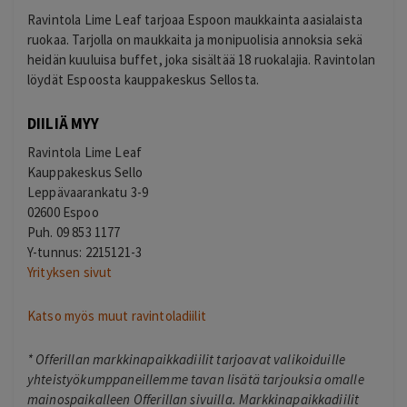
Ravintola Lime Leaf tarjoaa Espoon maukkainta aasialaista
ruokaa. Tarjolla on maukkaita ja monipuolisia annoksia sekä
heidän kuuluisa buffet, joka sisältää 18 ruokalajia. Ravintolan
löydät Espoosta kauppakeskus Sellosta.
DIILIÄ MYY
Ravintola Lime Leaf
Kauppakeskus Sello
Leppävaarankatu 3-9
02600 Espoo
Puh. 09 853 1177
Y-tunnus: 2215121-3
Yrityksen sivut
Katso myös muut ravintoladiilit
*
Offerillan markkinapaikkadiilit tarjoavat valikoiduille
yhteistyökumppaneillemme tavan lisätä tarjouksia omalle
mainospaikalleen Offerillan sivuilla. Markkinapaikkadiilit