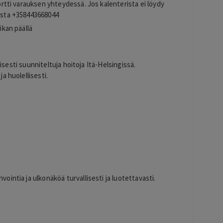
kortti varauksen yhteydessä.
Jos kalenterista ei löydy
rosta +358443668044
ikan päällä
lisesti suunniteltuja hoitoja Itä-Helsingissä.
a huolellisesti.
intia ja ulkonäköä turvallisesti ja luotettavasti.