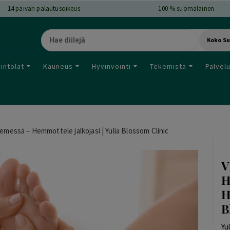
14
päivän palautusoikeus
100 % suomalainen
Koko S
intolat
Kauneus
Hyvinvointi
Tekemistä
Palvel
emessä – Hemmottele jalkojasi | Yulia Blossom Clinic
V
H
H
B
Yu