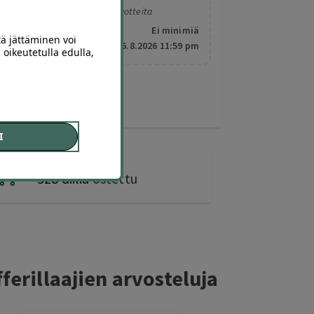
Koskee valittuja tuotteita
Minimitilaus:
Ei minimiä
tä jättäminen voi
Vanhentuu:
6.8.2026 11:59 pm
 oikeutetulla edulla,
I
328 diiliä
ostettu
ferillaajien arvosteluja