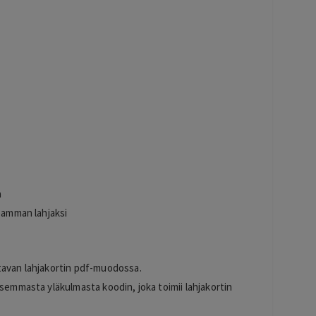
n
a
seamman lahjaksi
tavan lahjakortin pdf-muodossa.
asemmasta yläkulmasta koodin, joka toimii lahjakortin