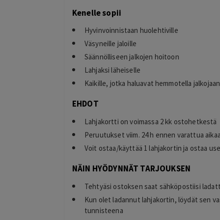
Kenelle sopii
Hyvinvoinnistaan huolehtiville
Väsyneille jaloille
Säännölliseen jalkojen hoitoon
Lahjaksi läheiselle
Kaikille, jotka haluavat hemmotella jalkojaa
EHDOT
Lahjakortti on voimassa 2 kk ostohetkestä
Peruutukset viim. 24 h ennen varattua aika
Voit ostaa/käyttää 1 lahjakortin ja ostaa u
NÄIN HYÖDYNNÄT TARJOUKSEN
Tehtyäsi ostoksen saat sähköpostiisi ladat
Kun olet ladannut lahjakortin, löydät sen v
tunnisteena