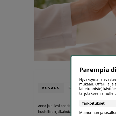
Parempia dii
Hyväksymällä evästee
mukaan. Offerilla ja
KUVAUS
SIJAINTI KARTALLA
laitetunniste) käyttäe
tarjotakseen sinulle
Tarkoitukset
Anna jaloillesi ansaittua hemmottelua laadukkaa
huolellisen jalkahoidon Herttoniemessä viihtyi
Mainonnan ja sisäll