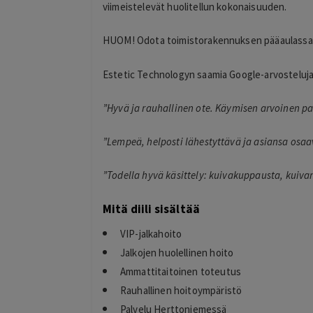
viimeistelevät huolitellun kokonaisuuden.
HUOM! Odota toimistorakennuksen pääaulassa. 
Estetic Technologyn saamia Google-arvosteluja
”Hyvä ja rauhallinen ote. Käymisen arvoinen p
Eija
”Lempeä, helposti lähestyttävä ja asiansa osaa
E
Helsinki
1 day ago
”Todella hyvä käsittely: kuivakuppausta, kuiva
llinen hinta
Kaikki meni ihan nappiin! Suosittelen!
Lisätty
Mitä diili sisältää
VIP-jalkahoito
Jalkojen huolellinen hoito
Ammattitaitoinen toteutus
Rauhallinen hoitoympäristö
Palvelu Herttoniemessä