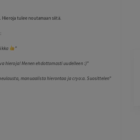
Hieroja tulee noutamaan siitä.
:
aikka
”
Terho Tiilikainen
va hieroja! Menen ehdottomasti uudelleen :)”
2 days ago
Kohtuuhintainen ja keskeisellä paikalla
neulausta, manuaalista hierontaa ja cryo:a. Suosittelen”
oleva majoitus. Aamiainen ihan hyvää
perussettii.
Lisätty
Pag
6
of
60