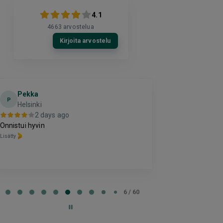
4.1
4663
arvostelua
Kirjoita arvostelu
Pekka
El
E
P
Helsinki
2 da
2 days ago
Hyvä
Onnistui hyvin
Lisätty
Lisätty
e
6 / 60