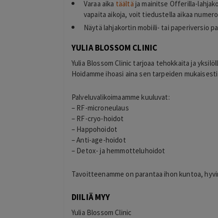
Varaa aika
täältä
ja mainitse Offerilla-lahja
vapaita aikoja, voit tiedustella aikaa nume
Näytä lahjakortin mobiili- tai paperiversio pa
YULIA BLOSSOM CLINIC
Yulia Blossom Clinic tarjoaa tehokkaita ja yksilöl
Hoidamme ihoasi aina sen tarpeiden mukaisesti j
Palveluvalikoimaamme kuuluvat:
– RF-microneulaus
– RF-cryo-hoidot
– Happohoidot
– Anti-age-hoidot
– Detox- ja hemmotteluhoidot
Tavoitteenamme on parantaa ihon kuntoa, hyvinvo
DIILIÄ MYY
Yulia Blossom Clinic