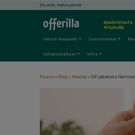
Elä isosti, maksa pienesti
Ajankohtaista
Yrityksille
Valitse Kaupunki
Suosituimmat
Rav
Valtakunnalliset
Infoa
Etusivu
»
Shop
»
Helsinki
»
VIP-jalkahoito Herttoni