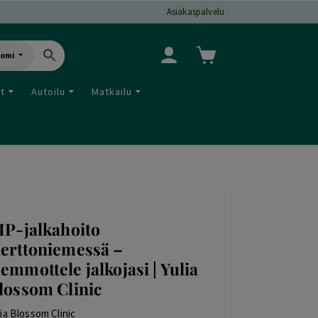
Asiakaspalvelu
uomi
ut
Autoilu
Matkailu
IP-jalkahoito
erttoniemessä –
emmottele jalkojasi | Yulia
lossom Clinic
lia Blossom Clinic