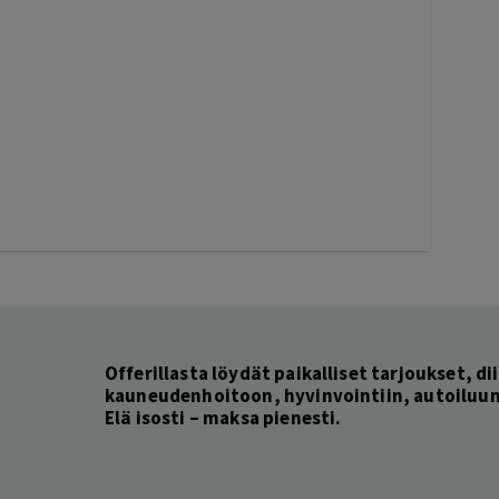
Offerillasta löydät paikalliset tarjoukset, dii
kauneudenhoitoon, hyvinvointiin, autoiluun 
Elä isosti – maksa pienesti.