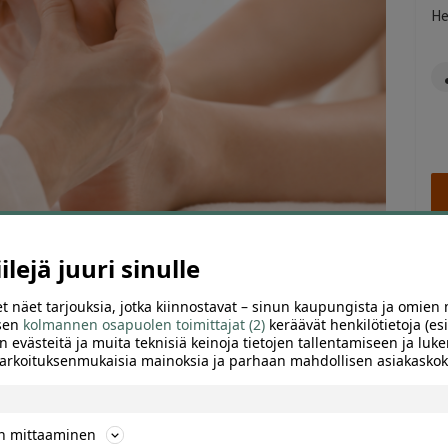
He
lejä juuri sinulle
t näet tarjouksia, jotka kiinnostavat – sinun kaupungista ja omien 
 sen
kolmannen osapuolen toimittajat (2)
keräävät henkilötietoja (esi
ARVIOT (0)
SUOSITTELE
n evästeitä ja muita teknisiä keinoja tietojen tallentamiseen ja luke
 tarkoituksenmukaisia mainoksia ja parhaan mahdollisen asiakask
ssa VIP-jalkahoidossa. Yulia Blossom Clinic tarjoaa
sässä hoitoympäristössä.
ön mittaaminen