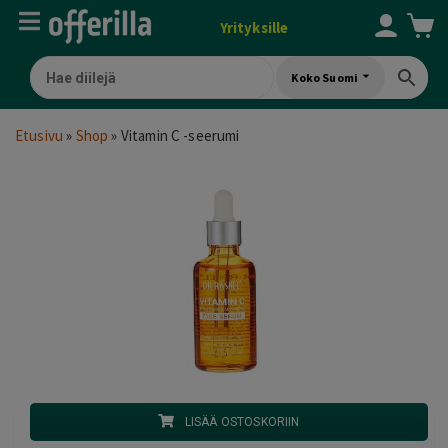
Yrityksille
Koko Suomi
Etusivu
»
Shop
»
Vitamin C -seerumi
LISÄÄ OSTOSKORIIN