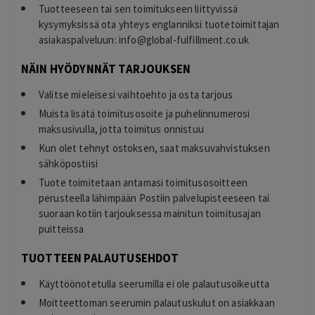
Tuotteeseen tai sen toimitukseen liittyvissä
kysymyksissä ota yhteys englanniksi tuotetoimittajan
asiakaspalveluun:
info@global-fulfillment.co.uk
NÄIN HYÖDYNNÄT TARJOUKSEN
Valitse mieleisesi vaihtoehto ja osta tarjous
Muista lisätä toimitusosoite ja puhelinnumerosi
maksusivulla, jotta toimitus onnistuu
Kun olet tehnyt ostoksen, saat maksuvahvistuksen
sähköpostiisi
Tuote toimitetaan antamasi toimitusosoitteen
perusteella lähimpään Postiin palvelupisteeseen tai
suoraan kotiin tarjouksessa mainitun toimitusajan
puitteissa
TUOTTEEN PALAUTUSEHDOT
Käyttöönotetulla seerumilla ei ole palautusoikeutta
Moitteettoman seerumin palautuskulut on asiakkaan