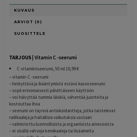
KUVAUS
ARVIOT (0)
SUOSITTELE
TARJOUS |
Vitamin C -seerumi
C-vitamiiniseerumi, 50 ml 10,99 €
– vitamin C -seerumi
– heleyttävä ja ikääntymistä estävä kasvoseerumi
– sopii erinomaisesti päivittäiseen käyttöön
– voi häivyttää tummia läiskiä, vähentää juonteita ja
kosteuttaa ihoa
– seerumi on täynnä antioksidantteja, jotka taistelevat
radikaaleja ja haitallisia vaikutuksia vastaan
– valmistettu luonnollisista ja orgaanisista ainesosista
– ei sisällä vahvoja kemikaaleja tai lisäaineita