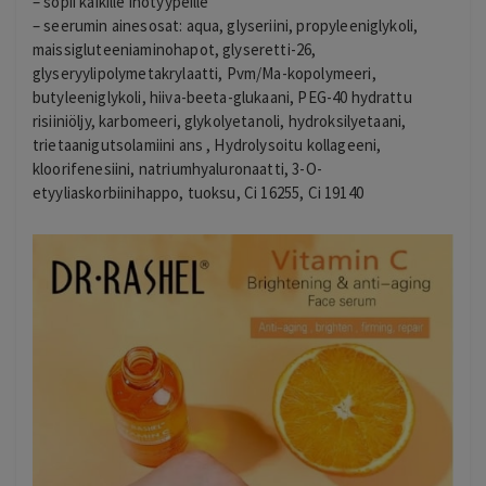
– sopii kaikille ihotyypeille
– seerumin ainesosat: aqua, glyseriini, propyleeniglykoli,
maissigluteeniaminohapot, glyseretti-26,
glyseryylipolymetakrylaatti, Pvm/Ma-kopolymeeri,
butyleeniglykoli, hiiva-beeta-glukaani, PEG-40 hydrattu
risiiniöljy, karbomeeri, glykolyetanoli, hydroksilyetaani,
trietaanigutsolamiini ans , Hydrolysoitu kollageeni,
kloorifenesiini, natriumhyaluronaatti, 3-O-
etyyliaskorbiinihappo, tuoksu, Ci 16255, Ci 19140