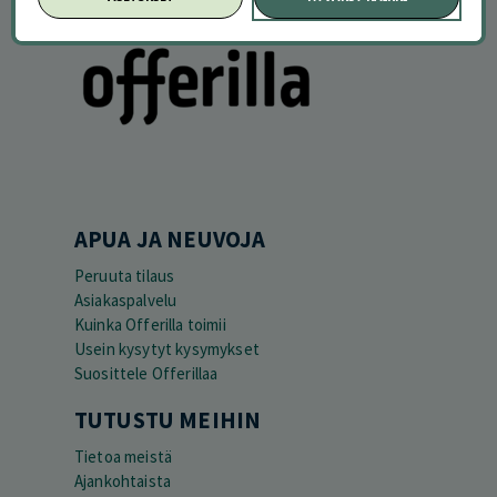
APUA JA NEUVOJA
Peruuta tilaus
Asiakaspalvelu
Kuinka Offerilla toimii
Usein kysytyt kysymykset
Suosittele Offerillaa
TUTUSTU MEIHIN
Tietoa meistä
Ajankohtaista