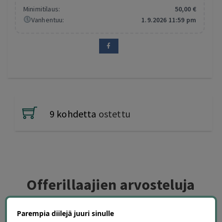
Minimitilaus:
50
,00
€
Vanhentuu:
1.9.2026 11:59 pm
9 kohdetta
ostettu
Offerillaajien arvosteluja
Parempia diilejä juuri sinulle