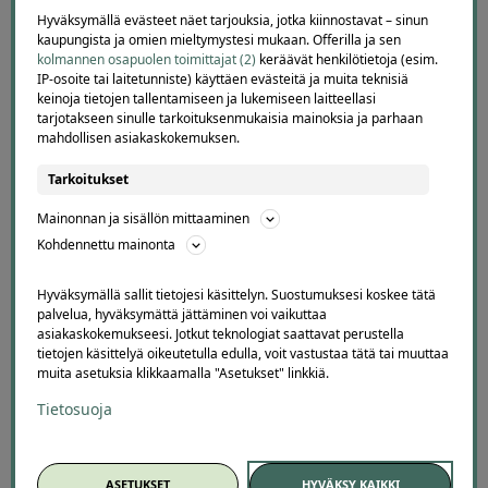
4.1
4690
arvostelua
Hyväksymällä evästeet näet tarjouksia, jotka kiinnostavat – sinun
Kirjoita arvostelu
kaupungista ja omien mieltymystesi mukaan. Offerilla ja sen
kolmannen osapuolen toimittajat (2)
keräävät henkilötietoja (esim.
IP-osoite tai laitetunniste) käyttäen evästeitä ja muita teknisiä
keinoja tietojen tallentamiseen ja lukemiseen laitteellasi
tarjotakseen sinulle tarkoituksenmukaisia mainoksia ja parhaan
mahdollisen asiakaskokemuksen.
Liina Mõtus
Tarkoitukset
1 day ago
Loved every minute of it
60 minutes of care, peace
Mainonnan ja sisällön mittaaminen
and relaxation
Kohdennettu mainonta
Lisätty
Hyväksymällä sallit tietojesi käsittelyn. Suostumuksesi koskee tätä
palvelua, hyväksymättä jättäminen voi vaikuttaa
Page
asiakaskokemukseesi. Jotkut teknologiat saattavat perustella
4
4 / 60
tietojen käsittelyä oikeutetulla edulla, voit vastustaa tätä tai muuttaa
of
muita asetuksia klikkaamalla "Asetukset" linkkiä.
60
Tietosuoja
ASETUKSET
HYVÄKSY KAIKKI