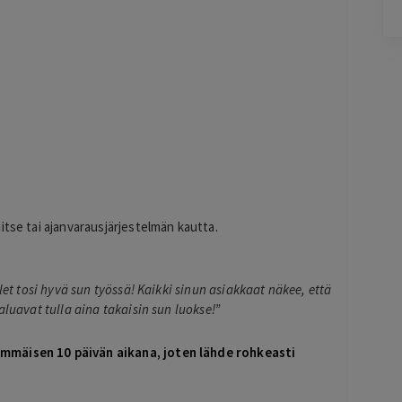
Pag
6
of
60
itse tai ajanvarausjärjestelmän kautta.
olet tosi hyvä sun työssä! Kaikki sinun asiakkaat näkee, että
aluavat tulla aina takaisin sun luokse!”
immäisen 10 päivän aikana, joten lähde rohkeasti