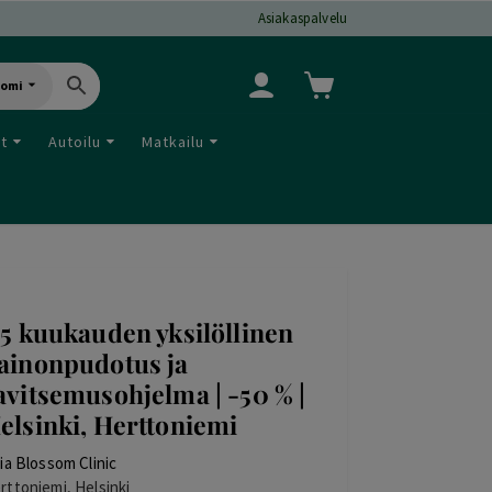
Asiakaspalvelu
uomi
ut
Autoilu
Matkailu
,5 kuukauden yksilöllinen
ainonpudotus ja
avitsemusohjelma | -50 % |
elsinki, Herttoniemi
lia Blossom Clinic
rttoniemi, Helsinki