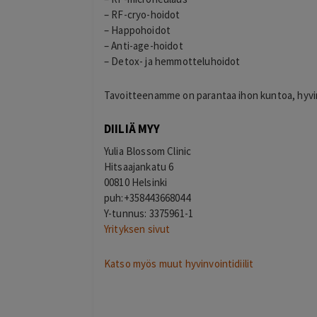
– RF-cryo-hoidot
– Happohoidot
– Anti-age-hoidot
– Detox- ja hemmotteluhoidot
Tavoitteenamme on parantaa ihon kuntoa, hyvinvo
DIILIÄ MYY
Yulia Blossom Clinic
Hitsaajankatu 6
00810 Helsinki
puh:+358443668044
Y-tunnus: 3375961-1
Yrityksen sivut
Katso myös muut hyvinvointidiilit