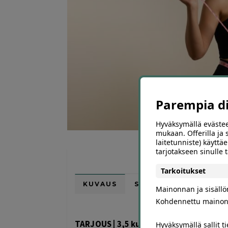
Parempia dii
Hyväksymällä evästee
mukaan. Offerilla ja
laitetunniste) käyttäe
tarjotakseen sinulle
Tarkoitukset
KUVAUS
SIJAINTI KARTALLA
Mainonnan ja sisäll
Kohdennettu mainon
TARJOUS | 3,5 kuukauden yksilöllinen
Hyväksymällä sallit t