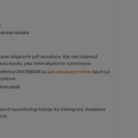
a
seamman lahjaksi
tavan lahjakortin pdf-muodossa. Kun olet ladannut
sta koodin, joka toimii lahjakortin tunnisteena
elimitse 044 3668044 tai
ajanvarausjärjestelmän
kautta ja
teydessä
ikan päällä
llisesti suunniteltuja hoitoja Itä-Helsingissä. Hoidamme
esti.