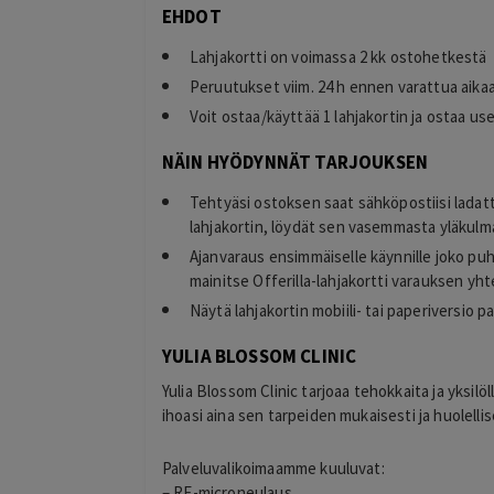
EHDOT
Lahjakortti on voimassa 2 kk ostohetkestä
Peruutukset viim. 24 h ennen varattua aika
Voit ostaa/käyttää 1 lahjakortin ja ostaa u
NÄIN HYÖDYNNÄT TARJOUKSEN
Tehtyäsi ostoksen saat sähköpostiisi ladat
lahjakortin, löydät sen vasemmasta yläkulma
Ajanvaraus ensimmäiselle käynnille joko puh
mainitse Offerilla-lahjakortti varauksen yh
Näytä lahjakortin mobiili- tai paperiversio pa
YULIA BLOSSOM CLINIC
Yulia Blossom Clinic tarjoaa tehokkaita ja yksilö
ihoasi aina sen tarpeiden mukaisesti ja huolellis
Palveluvalikoimaamme kuuluvat:
– RF-microneulaus