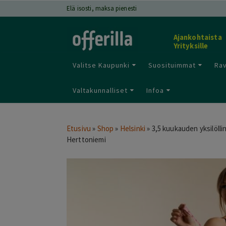
Elä isosti, maksa pienesti
Ajankohtaista
Yrityksille
Valitse Kaupunki
Suosituimmat
Rav
Valtakunnalliset
Infoa
Etusivu
»
Shop
»
Helsinki
»
3,5 kuukauden yksilölli
Herttoniemi