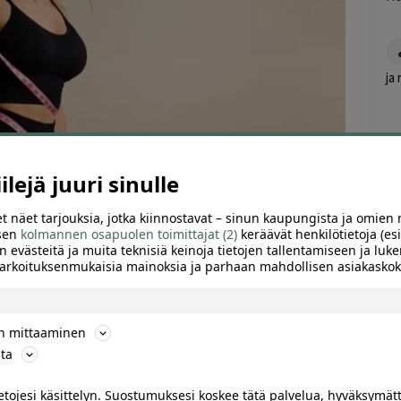
ja
lejä juuri sinulle
t näet tarjouksia, jotka kiinnostavat – sinun kaupungista ja omien 
 sen
kolmannen osapuolen toimittajat (2)
keräävät henkilötietoja (esi
n evästeitä ja muita teknisiä keinoja tietojen tallentamiseen ja luke
 tarkoituksenmukaisia mainoksia ja parhaan mahdollisen asiakask
ARVIOT (0)
SUOSITTELE
ön mittaaminen
ta
 painonpudotus ja ravitsemusohjelma |
ietojesi käsittelyn. Suostumuksesi koskee tätä palvelua, hyväksymät