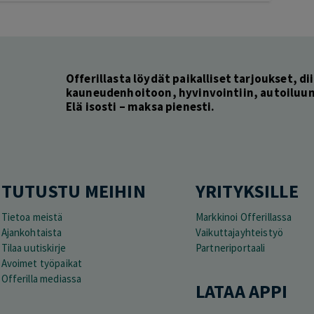
Offerillasta löydät paikalliset tarjoukset, dii
kauneudenhoitoon, hyvinvointiin, autoiluun 
Elä isosti – maksa pienesti.
TUTUSTU MEIHIN
YRITYKSILLE
Tietoa meistä
Markkinoi Offerillassa
Ajankohtaista
Vaikuttajayhteistyö
Tilaa uutiskirje
Partneriportaali
Avoimet työpaikat
Offerilla mediassa
LATAA APPI