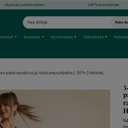
14
päivän palautusoikeus
100 % suomalainen
Koko S
intolat
Kauneus
Hyvinvointi
Tekemistä
Palvel
nen painonpudotus ja ravitsemusohjelma | -50 % | Helsinki,
3
p
r
H
Yu
He