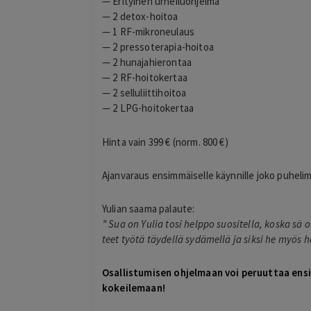
— Erityinen urheiluohjelma
— 2 detox-hoitoa
— 1 RF-mikroneulaus
— 2 pressoterapia-hoitoa
— 2 hunajahierontaa
— 2 RF-hoitokertaa
— 2 selluliittihoitoa
— 2 LPG-hoitokertaa
Hinta vain 399 € (norm. 800 €)
Ajanvaraus ensimmäiselle käynnille joko puhelim
Yulian saama palaute:
” Sua on Yulia tosi helppo suositella, koska sä 
teet työtä täydellä sydämellä ja siksi he myös h
Osallistumisen ohjelmaan voi peruuttaa ens
kokeilemaan!