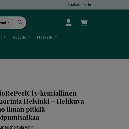
Asiakaspalvelu
uomi
ut
Autoilu
Matkailu
ioRePeelCl3-kemiallinen
uorinta Helsinki – Hehkuva
ho ilman pitkää
oipumisaikaa
uneushoitola Airiin