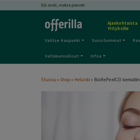
Elä isosti, maksa pienesti
Ajankohtaista
Yrityksille
Valitse Kaupunki
Suosituimmat
Rav
Valtakunnalliset
Infoa
Etusivu
»
Shop
»
Helsinki
»
BioRePeelCl3-kemiallin