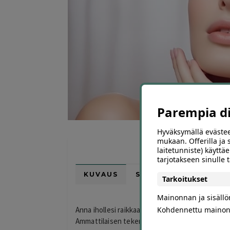
Parempia dii
Hyväksymällä evästee
mukaan. Offerilla ja
laitetunniste) käyttäe
tarjotakseen sinulle
KUVAUS
SIJAINTI KARTALLA
Tarkoitukset
Mainonnan ja sisäll
Kohdennettu mainon
Anna ihollesi raikkaampi ja tasaisempi ilme BioR
Ammattilaisen tekemä kasvohoito tarjoaa tehok