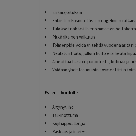
Ei ikärajoituksia
Erilaisten kosmeettisten ongelmien ratkai
Tulokset nähtävillä ensimmäisen hoitokerra
Pitkäaikainen vaikutus
Toimenpide voidaan tehdä vuodenajasta ri
Neulaton hoito, jolloin hoito ei aiheuta ki
timo
Aiheuttaa harvoin punoitusta, kutinaa ja hil
T
helsinki
Voidaan yhdistää muihin kosmeettisiin toim
2 days ago
kiitos hienosti toimi
Lisätty
Esteitä hoidolle
Ärtynyt iho
Tali-ihottuma
Kojihappoallergia
Raskaus ja imetys