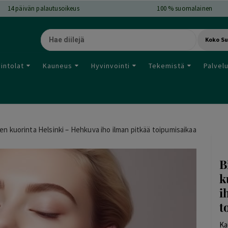
14
päivän palautusoikeus
100 % suomalainen
Koko S
intolat
Kauneus
Hyvinvointi
Tekemistä
Palvel
en kuorinta Helsinki – Hehkuva iho ilman pitkää toipumisaikaa
B
k
i
t
Ka