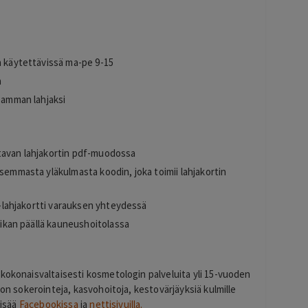
a käytettävissä ma-pe 9-15
a
seamman lahjaksi
ttavan lahjakortin pdf-muodossa
asemmasta yläkulmasta koodin, joka toimii lahjakortin
la-lahjakortti varauksen yhteydessä
paikan päällä kauneushoitolassa
kokonaisvaltaisesti kosmetologin palveluita yli 15-vuoden
 on sokerointeja, kasvohoitoja, kestovärjäyksiä kulmille
lisää
Facebookissa
ja
nettisivuilla.