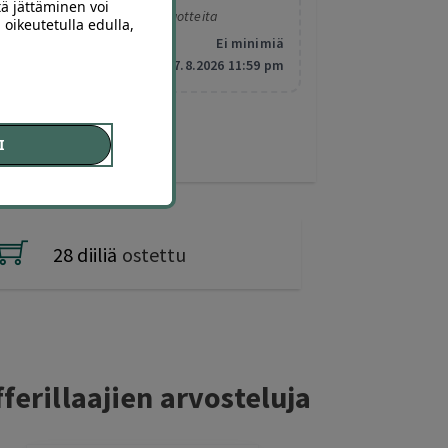
tä jättäminen voi
Koskee valittuja tuotteita
 oikeutetulla edulla,
Minimitilaus:
Ei minimiä
Vanhentuu:
7.8.2026 11:59 pm
I
28 diiliä
ostettu
ferillaajien arvosteluja