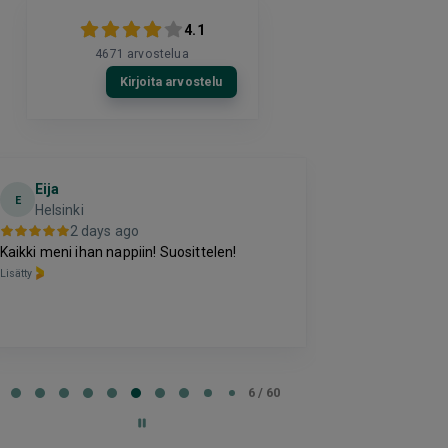
4.1
4671
arvostelua
Kirjoita arvostelu
Eija
Terho Tii
E
Helsinki
3 da
2 days ago
Kohtuuhintainen
Kaikki meni ihan nappiin! Suosittelen!
oleva majoitus
Lisätty
perussettii.
Lisätty
e
6 / 60