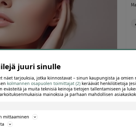
Ma
lejä juuri sinulle
t näet tarjouksia, jotka kiinnostavat – sinun kaupungista ja omien 
 sen
kolmannen osapuolen toimittajat (2)
keräävät henkilötietoja (esi
n evästeitä ja muita teknisiä keinoja tietojen tallentamiseen ja luke
 tarkoituksenmukaisia mainoksia ja parhaan mahdollisen asiakask
ARVIOT (0)
SUOSITTELE
ön mittaaminen
ta
ePeelCl3-kemiallisella kuorinnalla Helsingissä.
kaan tavan uudistaa ihon ulkonäköä.