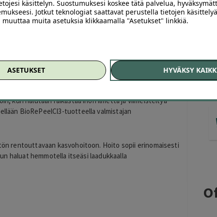
ietojesi käsittelyn. Suostumuksesi koskee tätä palvelua, hyväksymät
mukseesi. Jotkut teknologiat saattavat perustella tietojen käsittelyä
ai muuttaa muita asetuksia klikkaamalla "Asetukset" linkkiä.
 150 €)
joka auttaa kirkastamaan ihon ulkonäköä ja tekee ihosta
shoitola Airiinissa Helsingissä ammattitaitoisesti ja
ASETUKSET
HYVÄKSY KAIKK
oin, kun halutaan raikastaa ihon ilmettä ja viimeisteltyä
tellään BioRePeelCl3-tuotteella valmistajan
stön rentouttavaan kasvohoitoon. Hoito sopii erinomaisesti
, kun haluat hemmotella itseäsi laadukkaalla
Of