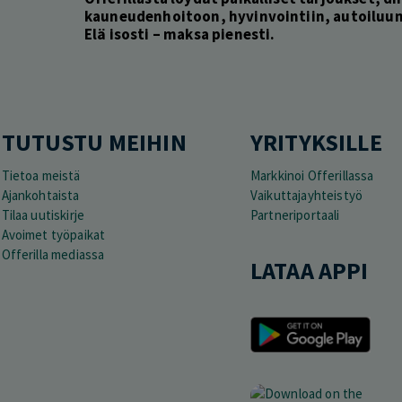
kauneudenhoitoon, hyvinvointiin, autoiluun 
Elä isosti – maksa pienesti.
TUTUSTU MEIHIN
YRITYKSILLE
Tietoa meistä
Markkinoi Offerillassa
Ajankohtaista
Vaikuttajayhteistyö
Tilaa uutiskirje
Partneriportaali
Avoimet työpaikat
Offerilla mediassa
LATAA APPI