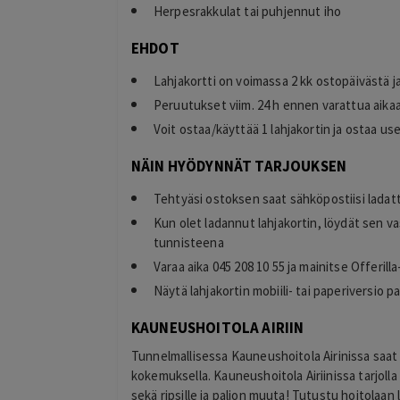
Herpesrakkulat tai puhjennut iho
EHDOT
Lahjakortti on voimassa 2 kk ostopäivästä j
Peruutukset viim. 24 h ennen varattua aika
Voit ostaa/käyttää 1 lahjakortin ja ostaa u
NÄIN HYÖDYNNÄT TARJOUKSEN
Tehtyäsi ostoksen saat sähköpostiisi lada
Kun olet ladannut lahjakortin, löydät sen v
tunnisteena
Varaa aika 045 208 10 55 ja mainitse Offeril
Näytä lahjakortin mobiili- tai paperiversio 
KAUNEUSHOITOLA AIRIIN
Tunnelmallisessa Kauneushoitola Airinissa saat 
kokemuksella. Kauneushoitola Airiinissa tarjolla
sekä ripsille ja paljon muuta! Tutustu hoitolaan 