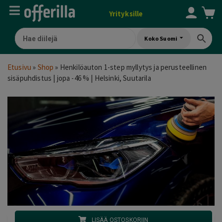
Yrityksille
Koko Suomi
Etusivu
»
Shop
»
Henkilöauton 1-step myllytys ja perusteellinen
sisäpuhdistus | jopa -46 % | Helsinki, Suutarila
LISÄÄ OSTOSKORIIN