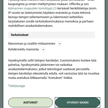
APUA JA NEUVOJA
kaupungista ja omien mieltymystesi mukaan. Offerilla ja sen
kolmannen osapuolen toimittajat (2)
keräävät henkilötietoja (esim.
Peruuta tilaus
IP-osoite tai laitetunniste) käyttäen evästeitä ja muita teknisiä
Asiakaspalvelu
keinoja tietojen tallentamiseen ja lukemiseen laitteellasi
Kuinka Offerilla toimii
tarjotakseen sinulle tarkoituksenmukaisia mainoksia ja parhaan
mahdollisen asiakaskokemuksen.
Usein kysytyt kysymykset
Suosittele Offerillaa
Tarkoitukset
TUTUSTU MEIHIN
Mainonnan ja sisällön mittaaminen
Kohdennettu mainonta
Tietoa meistä
Ajankohtaista
Hyväksymällä sallit tietojesi käsittelyn. Suostumuksesi koskee tätä
Tilaa uutiskirje
palvelua, hyväksymättä jättäminen voi vaikuttaa
Avoimet työpaikat
asiakaskokemukseesi. Jotkut teknologiat saattavat perustella
Offerilla mediassa
tietojen käsittelyä oikeutetulla edulla, voit vastustaa tätä tai muuttaa
muita asetuksia klikkaamalla "Asetukset" linkkiä.
YRITYKSILLE
Tietosuoja
Markkinoi Offerillassa
Vaikuttajayhteistyö
Partneriportaali
ASETUKSET
HYVÄKSY KAIKKI