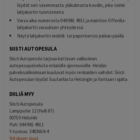
löydät sen vasemmasta yläkulmasta koodin, joka toimii
lahjakortin tunnisteena
Varaa aika numerosta 044 981 4911 ja mainitse Offerilla-
lahjakortti varauksen yhteydessä
Näytä lahjakortin mobiili- tai paperiversio paikan päällä
SIISTI AUTOPESULA
Siisti Autoperula tarjoaa kattavan valikoiman
autopesupalveluita erilaisille ajoneuvoille. Heidän
palveluvalikoimaan kuuluvat myös renkaiden vaihdot. Siisti
Autopesulan löydät Suutarilasta Helsingin ja Vantaan rajalta.
DIILIÄ MYY
Siisti Autopesula
Lampputie 12 (Halli 67)
00750 Helsinki
Puh: 044 981 4911
Y-tunnus:
3403604-4
Yrityksen sivut