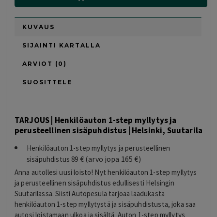
KUVAUS
SIJAINTI KARTALLA
ARVIOT (0)
SUOSITTELE
TARJOUS | Henkilöauton 1-step myllytys ja
perusteellinen sisäpuhdistus | Helsinki, Suutarila
Henkilöauton 1-step myllytys ja perusteellinen
€ (arvo jopa 165 €)
sisäpuhdistus 89
Anna autollesi uusi loisto! Nyt henkilöauton 1-step myllytys
ja perusteellinen sisäpuhdistus edullisesti Helsingin
Suutarilassa. Siisti Autopesula tarjoaa laadukasta
henkilöauton 1-step myllytystä ja sisäpuhdistusta, joka saa
autosi loistamaan ulkoa ja sisältä. Auton 1-step myllytys