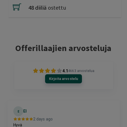
48 diiliä
ostettu
Offerillaajien arvosteluja
4.1
4663
arvostelua
Kirjoita arvostelu
El
E
2 days ago
Hyvä