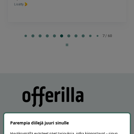
Lisätty
Page
7
7 / 60
of
60
Parempia diilejä juuri sinulle
Hyväksymällä evästeet näet tarjouksia, jotka kiinnostavat – sinun