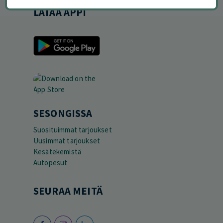
LATAA APPI
SESONGISSA
Suosituimmat tarjoukset
Uusimmat tarjoukset
Kesätekemistä
Autopesut
SEURAA MEITÄ