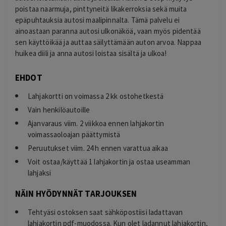
poistaa naarmuja, pinttyneitä likakerroksia sekä muita
epäpuhtauksia autosi maalipinnalta. Tämä palvelu ei
ainoastaan paranna autosi ulkonäköä, vaan myös pidentää
sen käyttöikää ja auttaa säilyttämään auton arvoa. Nappaa
huikea diili ja anna autosi loistaa sisältä ja ulkoa!
EHDOT
Lahjakortti on voimassa 2 kk ostohetkestä
Vain henkilöautoille
Ajanvaraus viim. 2 viikkoa ennen lahjakortin
voimassaoloajan päättymistä
Peruutukset viim. 24 h ennen varattua aikaa
Voit ostaa/käyttää 1 lahjakortin ja ostaa useamman
lahjaksi
NÄIN HYÖDYNNÄT TARJOUKSEN
Tehtyäsi ostoksen saat sähköpostiisi ladattavan
lahjakortin pdf-muodossa. Kun olet ladannut lahjakortin,