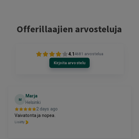
Offerillaajien arvosteluja
4.1
4681
arvostelua
Kirjoita arvostelu
Marja
M
Helsinki
2 days ago
Vaivatonta ja nopea.
Lisätty