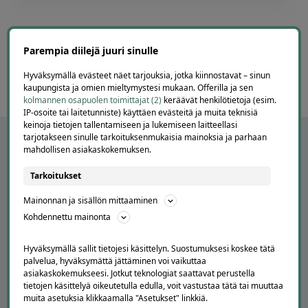
Page
3
3 / 60
of
Parempia diilejä juuri sinulle
60
Hyväksymällä evästeet näet tarjouksia, jotka kiinnostavat – sinun
kaupungista ja omien mieltymystesi mukaan. Offerilla ja sen
kolmannen osapuolen toimittajat (2)
keräävät henkilötietoja (esim.
IP-osoite tai laitetunniste) käyttäen evästeitä ja muita teknisiä
keinoja tietojen tallentamiseen ja lukemiseen laitteellasi
tarjotakseen sinulle tarkoituksenmukaisia mainoksia ja parhaan
mahdollisen asiakaskokemuksen.
Tarkoitukset
Mainonnan ja sisällön mittaaminen
Kohdennettu mainonta
Hyväksymällä sallit tietojesi käsittelyn. Suostumuksesi koskee tätä
palvelua, hyväksymättä jättäminen voi vaikuttaa
APUA JA NEUVOJA
asiakaskokemukseesi. Jotkut teknologiat saattavat perustella
tietojen käsittelyä oikeutetulla edulla, voit vastustaa tätä tai muuttaa
Peruuta tilaus
muita asetuksia klikkaamalla "Asetukset" linkkiä.
Asiakaspalvelu