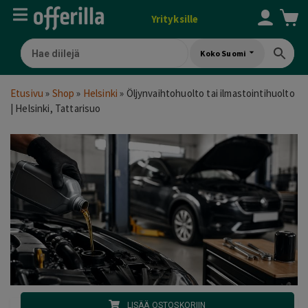
Yrityksille
Koko Suomi
Etusivu
»
Shop
»
Helsinki
»
Öljynvaihtohuolto tai ilmastointihuolto
| Helsinki, Tattarisuo
LISÄÄ OSTOSKORIIN