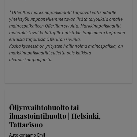
*
Offerillan markkinapaikkadiilit tarjoavat valikoiduille
yhteistyökumppaneillemme tavan lisätä tarjouksia omalle
mainospaikalleen Offerillan sivuilla. Markkinapaikkadiilit
mahdollistavat kuluttajille entistäkin laajemman tarjonnan
erilaisia tarjouksia Offerillan sivuilla.
Koska kyseessä on yritysten hallinnoima mainospaikka, on
markkinapaikkadiilit suljettu pois kaikista
alennuskampanjoista.
Öljynvaihtohuolto tai
ilmastointihuolto | Helsinki,
Tattarisuo
Autokorjaamo Emil