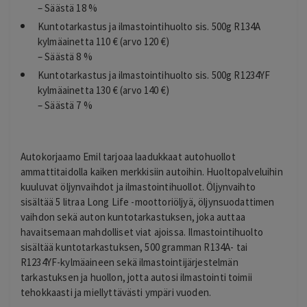
– Säästä 18 %
Kuntotarkastus ja ilmastointihuolto sis. 500g R134A
kylmäainetta 110 € (arvo 120 €)
– Säästä 8 %
Kuntotarkastus ja ilmastointihuolto sis. 500g R1234YF
kylmäainetta 130 € (arvo 140 €)
– Säästä 7 %
Autokorjaamo Emil tarjoaa laadukkaat autohuollot
ammattitaidolla kaiken merkkisiin autoihin. Huoltopalveluihin
kuuluvat öljynvaihdot ja ilmastointihuollot. Öljynvaihto
sisältää 5 litraa Long Life -moottoriöljyä, öljynsuodattimen
vaihdon sekä auton kuntotarkastuksen, joka auttaa
havaitsemaan mahdolliset viat ajoissa. Ilmastointihuolto
sisältää kuntotarkastuksen, 500 gramman R134A- tai
R1234YF-kylmäaineen sekä ilmastointijärjestelmän
tarkastuksen ja huollon, jotta autosi ilmastointi toimii
tehokkaasti ja miellyttävästi ympäri vuoden.