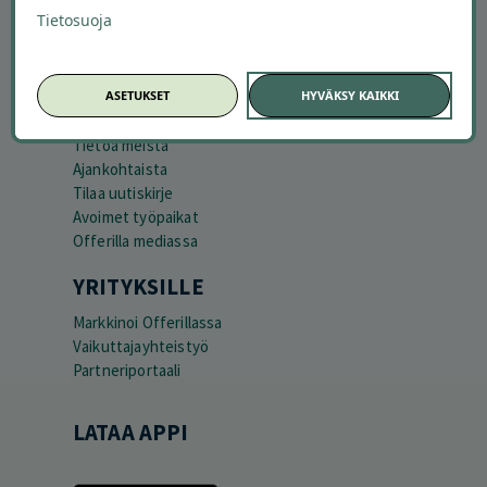
Kuinka Offerilla toimii
Tietosuoja
Usein kysytyt kysymykset
Suosittele Offerillaa
ASETUKSET
HYVÄKSY KAIKKI
TUTUSTU MEIHIN
Tietoa meistä
Ajankohtaista
Tilaa uutiskirje
Avoimet työpaikat
Offerilla mediassa
YRITYKSILLE
Markkinoi Offerillassa
Vaikuttajayhteistyö
Partneriportaali
LATAA APPI