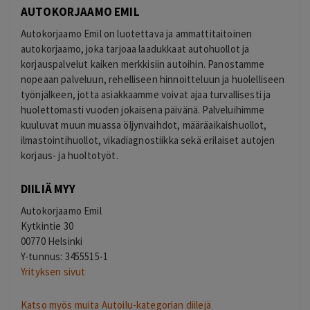
AUTOKORJAAMO EMIL
Autokorjaamo Emil on luotettava ja ammattitaitoinen
autokorjaamo, joka tarjoaa laadukkaat autohuollot ja
korjauspalvelut kaiken merkkisiin autoihin. Panostamme
nopeaan palveluun, rehelliseen hinnoitteluun ja huolelliseen
työnjälkeen, jotta asiakkaamme voivat ajaa turvallisesti ja
huolettomasti vuoden jokaisena päivänä. Palveluihimme
kuuluvat muun muassa öljynvaihdot, määräaikaishuollot,
ilmastointihuollot, vikadiagnostiikka sekä erilaiset autojen
korjaus- ja huoltotyöt.
DIILIÄ MYY
Autokorjaamo Emil
Kytkintie 30
00770 Helsinki
Y-tunnus: 3455515-1
Yrityksen sivut
Katso myös muita Autoilu-kategorian diilejä