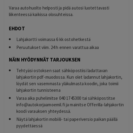
Varaa autohuolto helposti ja pidä autosi luotettavasti
liikenteessä kaikissa olosuhteissa.
EHDOT
Lahjakortti voimassa 6 kk ostohetkestä
Peruutukset viim. 24 h ennen varattua aikaa
NÄIN HYÖDYNNÄT TARJOUKSEN
Tehtyäsi ostoksen saat sähköpostiisi ladattavan
lahjakortin pdf-muodossa. Kun olet ladannut lahjakortin,
löydät sen vasemmasta yläkulmasta koodin, joka toimii
lahjakortin tunnisteena
Varaa aika puhelimitse 040 1745300 tai sähköpostitse
info@autokorjaamoemil.fi
ja mainitse Offerilla-lahjakortin
koodi varauksen yhteydessä.
Näytä lahjakortin mobiili- tai paperiversio paikan päällä
pyydettäessä