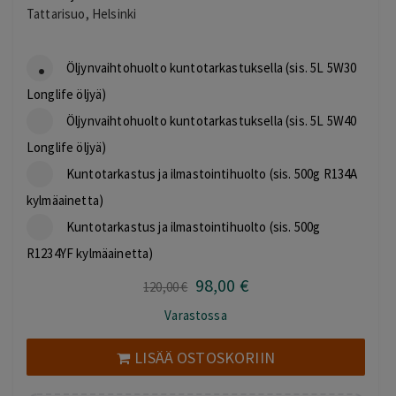
Tattarisuo, Helsinki
Öljynvaihtohuolto kuntotarkastuksella (sis. 5L 5W30
Longlife öljyä)
Öljynvaihtohuolto kuntotarkastuksella (sis. 5L 5W40
Longlife öljyä)
Kuntotarkastus ja ilmastointihuolto (sis. 500g R134A
kylmäainetta)
Kuntotarkastus ja ilmastointihuolto (sis. 500g
R1234YF kylmäainetta)
98
,00
€
Alkuperäinen
Nykyinen
120
,00
€
hinta
hinta
Varastossa
oli:
on:
120,00 €.
98,00 €.
LISÄÄ OSTOSKORIIN