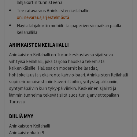
lahjakortin tunnisteena
Tee ratavaraus Aninkaisten keilahallin
onlinevarausjärjestelmästä
Näytä lahjakortin mobiili- tai paperiversio paikan päällä
keilahallilla
ANINKAISTEN KEILAHALLI
Aninkaisten Keilahalli on Turun keskustassa sijaitseva
viihtyisä keilahalli, joka tarjoaa hauskaa tekemistä
kaikenikäisille. Hallissa on modernit keilaradat,
hohtokeilausta sekä rento kahvio-baari. Aninkaisten Keilahalli
sopii erinomaisesti niin kaveri-iltoihin, yritystapahtumiin,
syntymäpäiviin kuin tyky-päiviinkin. Keskeinen sijainti ja
lämmin tunnelma tekevät siitä suositun ajanviettopaikan
Turussa.
DIILIÄ MYY
Aninkaisten Keilahalli
Aninkaistenkatu 9