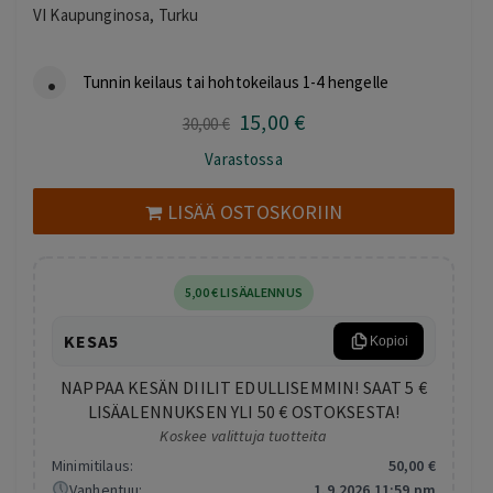
VI Kaupunginosa, Turku
Tunnin keilaus tai hohtokeilaus 1-4 hengelle
15
,00
€
Alkuperäinen
Nykyinen
30
,00
€
hinta
hinta
Varastossa
oli:
on:
30,00 €.
15,00 €.
LISÄÄ OSTOSKORIIN
5
,00
€
LISÄALENNUS
KESA5
Kopioi
NAPPAA KESÄN DIILIT EDULLISEMMIN! SAAT 5 €
LISÄALENNUKSEN YLI 50 € OSTOKSESTA!
Koskee valittuja tuotteita
Minimitilaus:
50
,00
€
Vanhentuu:
1.9.2026 11:59 pm