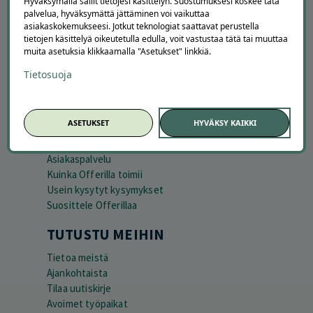
Hyväksymällä sallit tietojesi käsittelyn. Suostumuksesi koskee tätä
palvelua, hyväksymättä jättäminen voi vaikuttaa
asiakaskokemukseesi. Jotkut teknologiat saattavat perustella
tietojen käsittelyä oikeutetulla edulla, voit vastustaa tätä tai muuttaa
muita asetuksia klikkaamalla "Asetukset" linkkiä.
Tietosuoja
APUA JA NEUVOJA
ASETUKSET
HYVÄKSY KAIKKI
Peruuta tilaus
Asiakaspalvelu
Kuinka Offerilla toimii
Usein kysytyt kysymykset
Suosittele Offerillaa
TUTUSTU MEIHIN
Tietoa meistä
Ajankohtaista
Tilaa uutiskirje
Avoimet työpaikat