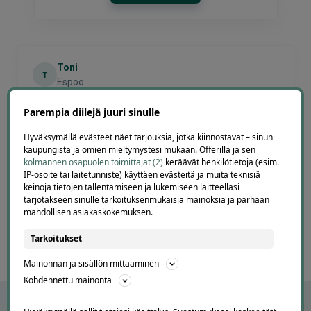
Toni
T
Espoo
20 hours ago
Hinta palvelulle oli hyvä, ja ostaminen oli selkeää ja
Parempia diilejä juuri sinulle
vaivatonta
Hyväksymällä evästeet näet tarjouksia, jotka kiinnostavat – sinun
Lisätty
kaupungista ja omien mieltymystesi mukaan. Offerilla ja sen
kolmannen osapuolen toimittajat (2)
keräävät henkilötietoja (esim.
IP-osoite tai laitetunniste) käyttäen evästeitä ja muita teknisiä
Page
keinoja tietojen tallentamiseen ja lukemiseen laitteellasi
3
3 / 60
tarjotakseen sinulle tarkoituksenmukaisia mainoksia ja parhaan
of
mahdollisen asiakaskokemuksen.
60
Tarkoitukset
Mainonnan ja sisällön mittaaminen
Kohdennettu mainonta