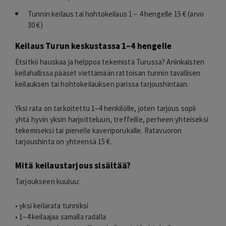
Tunnin keilaus tai hohtokeilaus 1 – 4 hengelle 15 € (arvo
30 €)
Keilaus Turun keskustassa 1–4 hengelle
Etsitkö hauskaa ja helppoa tekemistä Turussa? Aninkaisten
keilahallissa pääset viettämään rattoisan tunnin tavallisen
keilauksen tai hohtokeilauksen parissa tarjoushintaan.
Yksi rata on tarkoitettu 1–4 henkilölle, joten tarjous sopii
yhtä hyvin yksin harjoitteluun, treffeille, perheen yhteiseksi
tekemiseksi tai pienelle kaveriporukalle. Ratavuoron
tarjoushinta on yhteensä 15 €.
Mitä keilaustarjous sisältää?
Tarjoukseen kuuluu:
• yksi keilarata tunniksi
• 1–4 keilaajaa samalla radalla