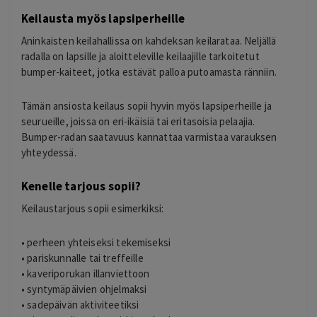
Keilausta myös lapsiperheille
Aninkaisten keilahallissa on kahdeksan keilarataa. Neljällä
radalla on lapsille ja aloitteleville keilaajille tarkoitetut
bumper-kaiteet, jotka estävät palloa putoamasta ränniin.
Tämän ansiosta keilaus sopii hyvin myös lapsiperheille ja
seurueille, joissa on eri-ikäisiä tai eritasoisia pelaajia.
Bumper-radan saatavuus kannattaa varmistaa varauksen
yhteydessä.
Kenelle tarjous sopii?
Keilaustarjous sopii esimerkiksi:
• perheen yhteiseksi tekemiseksi
• pariskunnalle tai treffeille
• kaveriporukan illanviettoon
• syntymäpäivien ohjelmaksi
• sadepäivän aktiviteetiksi