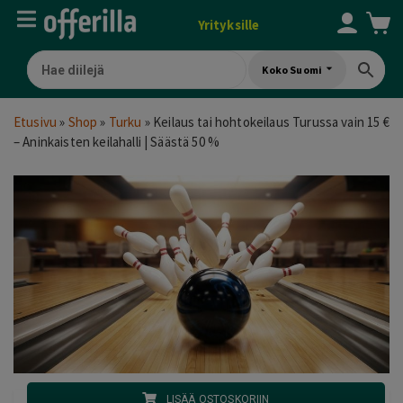
Yrityksille
Koko Suomi
Etusivu
»
Shop
»
Turku
»
Keilaus tai hohtokeilaus Turussa vain 15 €
– Aninkaisten keilahalli | Säästä 50 %
LISÄÄ OSTOSKORIIN