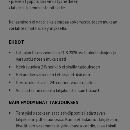
• pienen työporukan virkistyshetkeen
• lahjaksi tekemisestä pitävälle
Keilaaminen ei vaadi aikaisempaa kokemusta, joten mukaan
voi lähteä matalalla kynnyksellä.
EHDOT
Lahjakortti on voimassa 31.8.2026 asti aukioloaikojen ja
varaustilanteen mukaisesti
Kenkävuokra 2 €/henkilö ei sisälly tarjoukseen
Keilaradan varaus on tehtävä etukäteen
Peruutukset viim. 24 h ennen varattua aikaa
Voit ostaa niin monta lahjakorttia kuin haluat!
NÄIN HYÖDYNNÄT TARJOUKSEN
Tehtyäsi ostoksen saat sähköpostiisi ladattavan
lahjakortin pdf-muodossa. Kun olet ladannut lahjakortin,
löydät sen vasemmasta yläkulmasta koodin, joka toimii