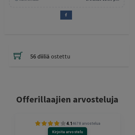
56 diiliä
ostettu
Offerillaajien arvosteluja
4.1
4678
arvostelua
Kirjoita arvostelu