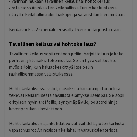
• valinnan mukaan tavallinen keilaus tai hohtokeilaus
• ratavuoro Aninkaisten keilahallissa Turun keskustassa
• käyttö keilahallin aukioloaikojen ja varaustilanteen mukaan
Kenkävuokra 2 €/henkilö ei sisälly 15 euron tarjoushintaan.
Tavallinen keilaus vai hohtokeilaus?
Tavallinen keilaus sopii rentoon peliin, harjoitteluun ja koko
perheen yhteiseksi tekemiseksi. Se on hyvä vaihtoehto
myös silloin, kun haluat keskittyä itse peliin
rauhallisemmassa valaistuksessa.
Hohtokeilauksessa valot, musiikki ja hämärämpi tunnelma
tekevät keilaamisesta tavallista elämyksellisempää. Se sopii
erityisen hyvin treffeille, syntymäpäiville, polttareihin ja
kaveriporukan illanviettoon.
Hohtokeilauksen ajankohdat voivat vaihdella, joten tarkista
vapaat vuorot Aninkaisten keilahallin varauskalenterista.