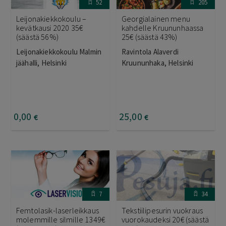
52
205
Leijonakiekkokoulu –
Georgialainen menu
kevätkausi 2020 35€
kahdelle Kruununhaassa
(säästä 56%)
25€ (säästä 43%)
Leijonakiekkokoulu Malmin
Ravintola Alaverdi
jäähalli, Helsinki
Kruununhaka, Helsinki
0
,00
25
,00
€
€
7
34
Femtolasik-laserleikkaus
Tekstiilipesurin vuokraus
molemmille silmille 1349€
vuorokaudeksi 20€ (säästä