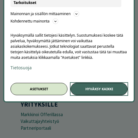
APUA JA NEUVOJA
Tarkoitukset
Peruuta tilaus
Mainonnan ja sisällön mittaaminen
Asiakaspalvelu
Kohdennettu mainonta
Kuinka Offerilla toimii
Usein kysytyt kysymykset
Hyväksymällä sallit tietojesi käsittelyn. Suostumuksesi koskee tätä
Suosittele Offerillaa
palvelua, hyväksymättä jättäminen voi vaikuttaa
asiakaskokemukseesi. Jotkut teknologiat saattavat perustella
tietojen käsittelyä oikeutetulla edulla, voit vastustaa tätä tai muuttaa
TUTUSTU MEIHIN
muita asetuksia klikkaamalla "Asetukset" linkkiä.
Tietoa meistä
Tietosuoja
Ajankohtaista
Tilaa uutiskirje
Avoimet työpaikat
ASETUKSET
HYVÄKSY KAIKKI
Offerilla mediassa
YRITYKSILLE
Markkinoi Offerillassa
Vaikuttajayhteistyö
Partneriportaali