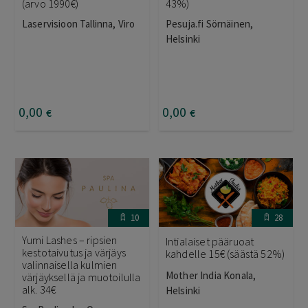
(arvo 1990€)
43%)
Laservisioon Tallinna, Viro
Pesuja.fi Sörnäinen,
Helsinki
0
,00
0
,00
€
€
10
28
Yumi Lashes – ripsien
Intialaiset pääruoat
kestotaivutus ja värjäys
kahdelle 15€ (säästä 52%)
valinnaisella kulmien
Mother India Konala,
värjäyksellä ja muotoilulla
alk. 34€
Helsinki