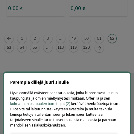
0
,00
0
,00
€
€
1
2
3
…
49
50
51
52
53
54
55
…
118
119
120
Parempia diilejä juuri sinulle
Hyväksymällä evästeet näet tarjouksia, jotka kiinnostavat – sinun
kaupungista ja omien mieltymystesi mukaan. Offerilla ja sen
kolmannen osapuolen toimittajat (2)
keräävät henkilötietoja (esim.
IP-osoite tai laitetunniste) käyttäen evästeitä ja muita teknisiä
keinoja tietojen tallentamiseen ja lukemiseen laitteellasi
tarjotakseen sinulle tarkoituksenmukaisia mainoksia ja parhaan
mahdollisen asiakaskokemuksen.