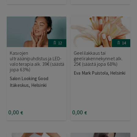
12
14
Kasvojen
Geelilakkaus tai
ultraäänipuhdistus ja LED-
geelirakennekynnet alk.
valoterapia alk. 39€ (säästä
25€ (säästä jopa 68%)
jopa 63%)
Eva Mark Puistola, Helsinki
Salon Looking Good
Itäkeskus, Helsinki
0
,00
0
,00
€
€