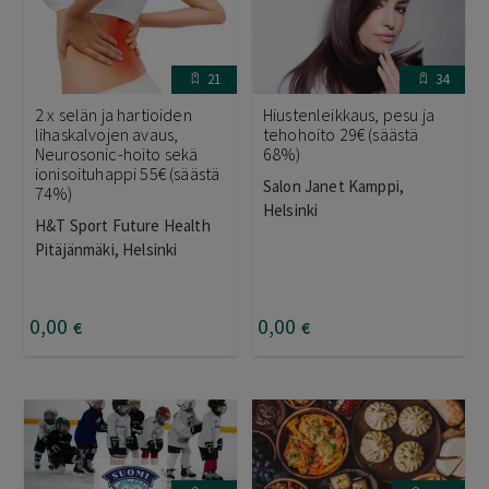
21
34
2 x selän ja hartioiden
Hiustenleikkaus, pesu ja
lihaskalvojen avaus,
tehohoito 29€ (säästä
Neurosonic-hoito sekä
68%)
ionisoituhappi 55€ (säästä
Salon Janet Kamppi,
74%)
Helsinki
H&T Sport Future Health
Pitäjänmäki, Helsinki
0
,00
0
,00
€
€