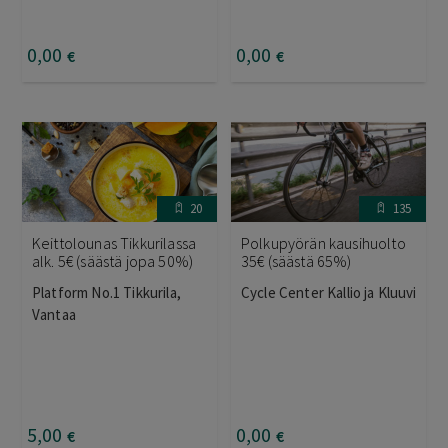
0
,00
0
,00
€
€
20
135
Keittolounas Tikkurilassa
Polkupyörän kausihuolto
alk. 5€ (säästä jopa 50%)
35€ (säästä 65%)
Platform No.1 Tikkurila,
Cycle Center Kallio ja Kluuvi
Vantaa
5
,00
0
,00
€
€