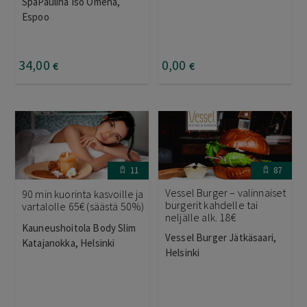
SpaPaulina Iso Omena,
Espoo
34
,00
0
,00
€
€
11
87
Vessel Burger – valinnaiset
90 min kuorinta kasvoille ja
burgerit kahdelle tai
vartalolle 65€ (säästä 50%)
neljälle alk. 18€
Kauneushoitola Body Slim
Vessel Burger Jätkäsaari,
Katajanokka, Helsinki
Helsinki