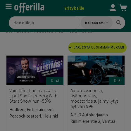
Yrityksille
Koko Suomi
SORTED
NÄYTETÄÄN TULOKSET 817–832 / 1915
BY
LATEST
47
6
Vain Offerillan asiakkaille!
Auton käsinpesu,
Liput Sami Hedberg With
sisäpuhdistus,
Stars Show’hun -50%
moottoripesu ja myllytys
nyt vain 99€
Hedberg Entertainment
A-S-O Autokorjaamo
Peacock-teatteri, Helsinki
Riihimiehentie 2, Vantaa