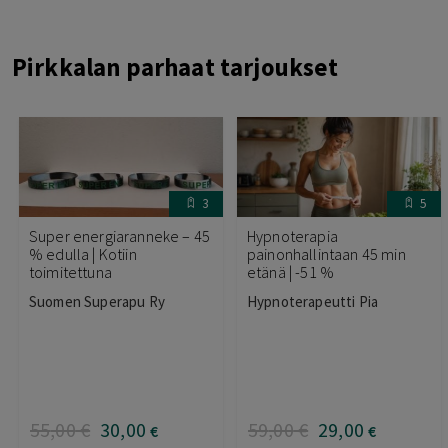
Pirkkalan parhaat tarjoukset
3
5
Super energiaranneke – 45
Hypnoterapia
% edulla | Kotiin
painonhallintaan 45 min
toimitettuna
etänä | -51 %
Suomen Superapu Ry
Hypnoterapeutti Pia
55
,00
€
30
,00
59
,00
€
29
,00
€
€