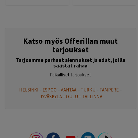
Katso myös Offerillan muut
tarjoukset
Tarjoamme parhaat alennukset ja edut, joilla
säästät rahaa
Paikalliset tarjoukset
HELSINKI
–
ESPOO
–
VANTAA
–
TURKU
–
TAMPERE
–
JYVÄSKYLÄ
–
OULU
–
TALLINNA