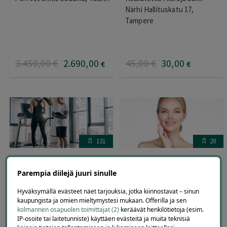
Närhi Hallituskatu 17,
Tampere
3.450
,00
€
2.690
,00
45
,00
€
30
,00
€
€
131
20
Lipolyysi injektiohoito leuan
Opi personal traineriksi
alueelle | -51 % | Tampere,
verkkokurssi | -98 %
Parempia diilejä juuri sinulle
Kaakinmaa
Lead Academy
Kauneushoitola Janna
Hyväksymällä evästeet näet tarjouksia, jotka kiinnostavat – sinun
kaupungista ja omien mieltymystesi mukaan. Offerilla ja sen
Satamakatu 5, Tampere
kolmannen osapuolen toimittajat (2)
keräävät henkilötietoja (esim.
IP-osoite tai laitetunniste) käyttäen evästeitä ja muita teknisiä