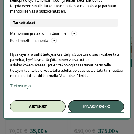
keinoja tietojen tallentamiseen ja lukemiseen laitteellasi
tarjotakseen sinulle tarkoituksenmukaisia mainoksia ja parhaan
mahdollisen asiakaskokemuksen.
399
,00
€
9
,90
180
,00
€
89
,00
€
€
Tarkoitukset
Mainonnan ja sisällön mittaaminen
Kohdennettu mainonta
Hyväksymällä sallit tietojesi käsittelyn. Suostumuksesi koskee tätä
palvelua, hyväksymättä jättäminen voi vaikuttaa
34
3
asiakaskokemukseesi. Jotkut teknologiat saattavat perustella
tietojen käsittelyä oikeutetulla edulla, voit vastustaa tätä tai muuttaa
15 min karting kahdelle
Kotisivut yritykselle tai
muita asetuksia klikkaamalla "Asetukset" linkkiä.
Pirkkalassa – jopa -50 %
brändille | -42 %
Tietosuoja
Motorspace Vinnentie 25,
Nermans Services
Pirkkala
ASETUKSET
HYVÄKSY KAIKKI
70
,00
€
35
,00
650
,00
€
375
,00
€
€