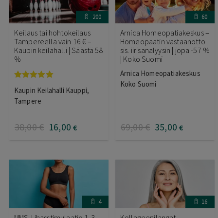
200
60
Keilaus tai hohtokeilaus
Arnica Homeopatiakeskus –
Tampereella vain 16 € –
Homeopaatin vastaanotto
Kaupin keilahalli | Säästä 58
sis. iirisanalyysin | jopa -57 %
%
| Koko Suomi
Arnica Homeopatiakeskus
Koko Suomi
Arvostelu
Kaupin Keilahalli Kauppi,
tuotteesta:
5.00
/ 5
Tampere
38
,00
€
16
,00
69
,00
€
35
,00
€
€
4
16
MMS-Lihasstimulaatio 1-3
Kollageenilangat