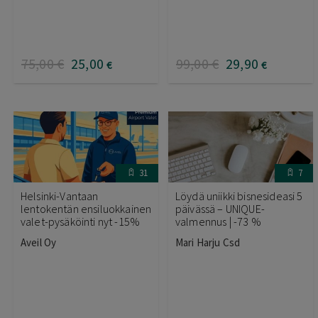
75
,00
€
25
,00
99
,00
€
29
,90
€
€
31
7
Helsinki-Vantaan
Löydä uniikki bisnesideasi 5
lentokentän ensiluokkainen
päivässä – UNIQUE-
valet-pysäköinti nyt -15%
valmennus | -73 %
Aveil Oy
Mari Harju Csd