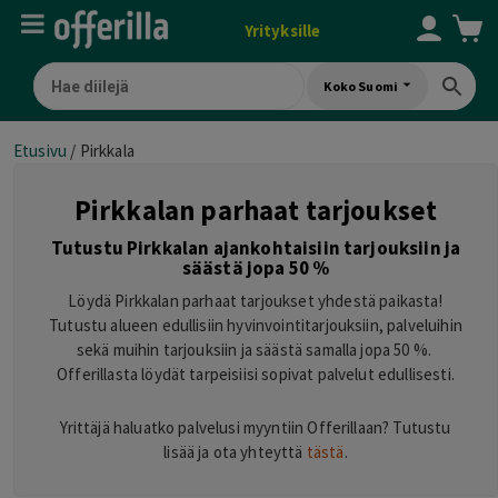
Yrityksille
Koko Suomi
Etusivu
/
Pirkkala
Pirkkalan parhaat tarjoukset
Tutustu Pirkkalan ajankohtaisiin tarjouksiin ja
säästä jopa 50 %
Löydä Pirkkalan parhaat tarjoukset yhdestä paikasta!
Tutustu alueen edullisiin hyvinvointitarjouksiin, palveluihin
sekä muihin tarjouksiin ja säästä samalla jopa 50 %.
Offerillasta löydät tarpeisiisi sopivat palvelut edullisesti.
Yrittäjä haluatko palvelusi myyntiin Offerillaan? Tutustu
lisää ja ota yhteyttä
tästä
.