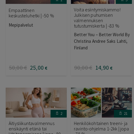
Voita esiintymiskammo!
Empaattinen
Julkisen puhumisen
keskusteluhetki | -50 %
valmennuksen
Mepipalvelut
tutustumiskerta | -83 %
Better You – Better World By
Christina Andree Saks Lahti,
Finland
50
,00
€
25
,00
90
,00
€
14
,90
€
€
2
21
Äitiysliikuntavalmennus
Henkilökohtainen treeni- ja
ensikäynti etänä tai
ravinto-ohjelma 1-2kk | jopa