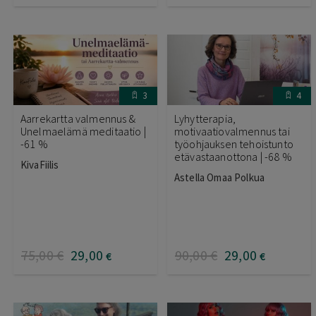
3
4
Aarrekartta valmennus &
Lyhytterapia,
Unelmaelämä meditaatio |
motivaatiovalmennus tai
-61 %
työohjauksen tehoistunto
etävastaanottona | -68 %
KivaFiilis
Astella Omaa Polkua
75
,00
€
29
,00
90
,00
€
29
,00
€
€