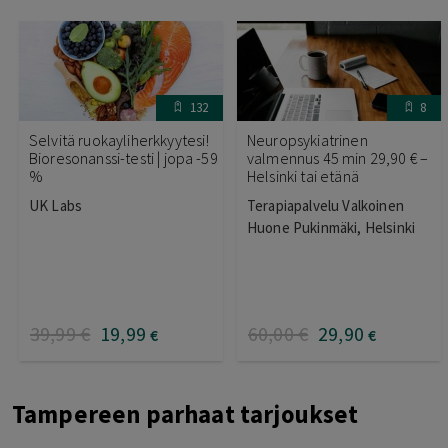
132
8
Selvitä ruokayliherkkyytesi!
Neuropsykiatrinen
Bioresonanssi-testi | jopa -59
valmennus 45 min 29,90 € –
%
Helsinki tai etänä
UK Labs
Terapiapalvelu Valkoinen
Huone Pukinmäki, Helsinki
39
,99
€
19
,99
60
,00
€
29
,90
€
€
Tampereen parhaat tarjoukset