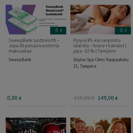
0
5
SweepBank luottokortti –
Pysyvä IPL-karvanpoisto
Jopa 60 päivää korotonta
laserilla – brassi + kainalot |
maksuaikaa
jopa -32 % | Tampere
SweepBank
Daylux Spa Clinic Kauppakatu
15, Tampere
0
,00
219
,00
€
149
,00
€
€