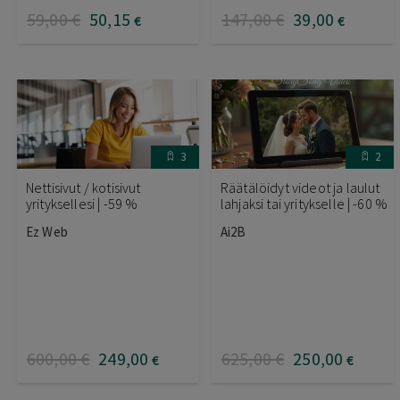
59
,00
€
50
,15
147
,00
€
39
,00
€
€
3
2
Nettisivut / kotisivut
Räätälöidyt videot ja laulut
yrityksellesi | -59 %
lahjaksi tai yritykselle | -60 %
Ez Web
Ai2B
600
,00
€
249
,00
625
,00
€
250
,00
€
€