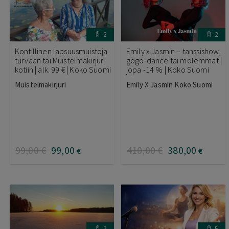
2
2
Kontillinen lapsuusmuistoja
Emily x Jasmin – tanssishow,
turvaan tai Muistelmakirjuri
gogo-dance tai molemmat |
kotiin | alk. 99 € | Koko Suomi
jopa -14 % | Koko Suomi
Muistelmakirjuri
Emily X Jasmin Koko Suomi
99
,00
€
99
,00
410
,00
€
380
,00
€
€
2
5