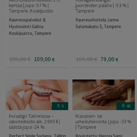
kertaa | jopa -57 % |
juonteiden päälle | -53 % |
Tampere, Koskipuisto
Tampere
Kauneuspalvelut &
Kauneushoitola Janna
Hyvinvointi Galina
Satamakatu 5, Tampere
Koskipuisto, Tampere
199
,00
€
109
,00
169
,00
€
79
,00
€
€
5
42
Invisalign Tallinnassa –
Klassinen- tai
oikomishoito alk. 2 690 € |
urheiluhieronta | jopa -33 %
säästä jopa -24 %
| Tampere
Perfect Smile Sadama, Tallinn
Koulutettu Hieroja Sami