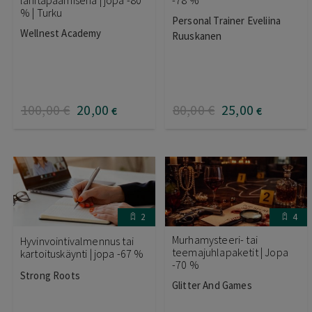
lähitapaamisena | jopa -80
-78 %
% | Turku
Personal Trainer Eveliina
Wellnest Academy
Ruuskanen
100
,00
€
20
,00
80
,00
€
25
,00
€
€
2
4
Murhamysteeri- tai
Hyvinvointivalmennus tai
teemajuhlapaketit | Jopa
kartoituskäynti | jopa -67 %
-70 %
Strong Roots
Glitter And Games